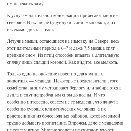
им пережить зиму.
К услугам длительной консервации прибегают многие
северяне. В их числе бурундуки, сони, мышовки, а из
насекомоядных — ежи.
Летучие мыши, остающиеся на зимовку на Севере, весь
этот длительный период в 6–7 и даже 7,5 месяца спят
крепким сном. Из птиц способен впадать в длительную
спячку лишь спящий козодой. Как видите, все мелкота.
Только одно исключение известно для крупных
животных — медведи. Некоторые представители этого
семейства на зиму устраивают берлогу или забираются в
дупла и спят непробудным сном до весны. И что
особенно интересно, совсем не те медведи, что живут в
особенно суровых климатических условиях, а их
родственники из более южных районов, которым зимой
трудно добывать пропитание. Впрочем, дело с медведями
не совсем ясное. Многие зоологи не считают, что эти