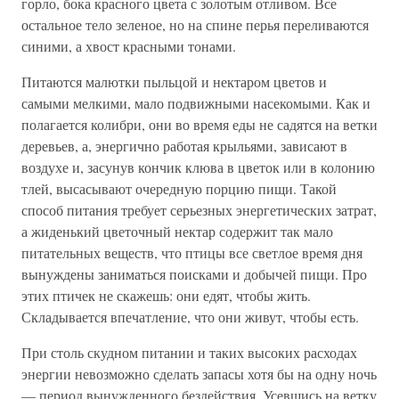
горло, бока красного цвета с золотым отливом. Все
остальное тело зеленое, но на спине перья переливаются
синими, а хвост красными тонами.
Питаются малютки пыльцой и нектаром цветов и
самыми мелкими, мало подвижными насекомыми. Как и
полагается колибри, они во время еды не садятся на ветки
деревьев, а, энергично работая крыльями, зависают в
воздухе и, засунув кончик клюва в цветок или в колонию
тлей, высасывают очередную порцию пищи. Такой
способ питания требует серьезных энергетических затрат,
а жиденький цветочный нектар содержит так мало
питательных веществ, что птицы все светлое время дня
вынуждены заниматься поисками и добычей пищи. Про
этих птичек не скажешь: они едят, чтобы жить.
Складывается впечатление, что они живут, чтобы есть.
При столь скудном питании и таких высоких расходах
энергии невозможно сделать запасы хотя бы на одну ночь
— период вынужденного бездействия. Усевшись на ветку