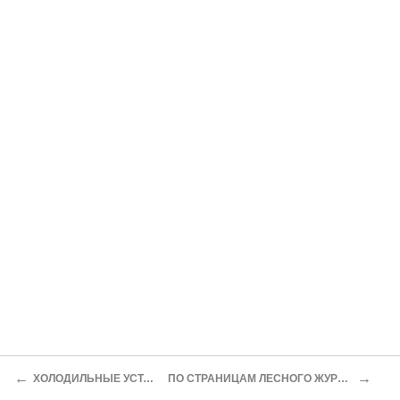
←
→
ХОЛОДИЛЬНЫЕ УСТАНОВКИ
ПО СТРАНИЦАМ ЛЕСНОГО ЖУРНАЛА МОД