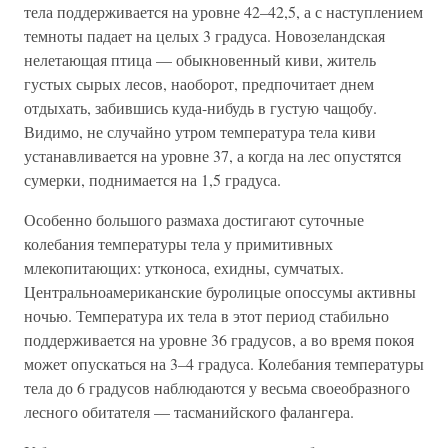
тела поддерживается на уровне 42–42,5, а с наступлением
темноты падает на целых 3 градуса. Новозеландская
нелетающая птица — обыкновенный киви, житель
густых сырых лесов, наоборот, предпочитает днем
отдыхать, забившись куда-нибудь в густую чащобу.
Видимо, не случайно утром температура тела киви
устанавливается на уровне 37, а когда на лес опустятся
сумерки, поднимается на 1,5 градуса.
Особенно большого размаха достигают суточные
колебания температуры тела у примитивных
млекопитающих: утконоса, ехидны, сумчатых.
Центральноамериканские буролицые опоссумы активны
ночью. Температура их тела в этот период стабильно
поддерживается на уровне 36 градусов, а во время покоя
может опускаться на 3–4 градуса. Колебания температуры
тела до 6 градусов наблюдаются у весьма своеобразного
лесного обитателя — тасманийского фалангера.