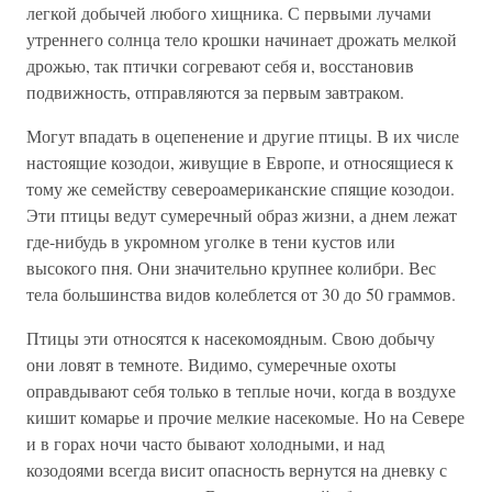
легкой добычей любого хищника. С первыми лучами
утреннего солнца тело крошки начинает дрожать мелкой
дрожью, так птички согревают себя и, восстановив
подвижность, отправляются за первым завтраком.
Могут впадать в оцепенение и другие птицы. В их числе
настоящие козодои, живущие в Европе, и относящиеся к
тому же семейству североамериканские спящие козодои.
Эти птицы ведут сумеречный образ жизни, а днем лежат
где-нибудь в укромном уголке в тени кустов или
высокого пня. Они значительно крупнее колибри. Вес
тела большинства видов колеблется от 30 до 50 граммов.
Птицы эти относятся к насекомоядным. Свою добычу
они ловят в темноте. Видимо, сумеречные охоты
оправдывают себя только в теплые ночи, когда в воздухе
кишит комарье и прочие мелкие насекомые. Но на Севере
и в горах ночи часто бывают холодными, и над
козодоями всегда висит опасность вернутся на дневку с