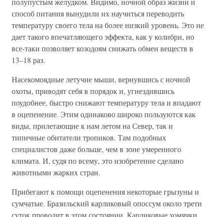
полупустым желудком. Видимо, ночной образ жизни и
способ питания вынудили их научиться переводить
температуру своего тела на более низкий уровень. Это не
дает такого впечатляющего эффекта, как у колибри, но
все-таки позволяет козодоям снижать обмен веществ в
13–18 раз.
Насекомоядные летучие мыши, вернувшись с ночной
охоты, приводят себя в порядок и, угнездившись
поудобнее, быстро снижают температуру тела и впадают
в оцепенение. Этим одинаково широко пользуются как
виды, прилетающие к нам летом на Север, так и
типичные обитатели тропиков. Там подобных
специалистов даже больше, чем в зоне умеренного
климата. И, судя по всему, это изобретение сделано
животными жарких стран.
Прибегают к помощи оцепенения некоторые грызуны и
сумчатые. Бразильский карликовый опоссум около трети
суток проводит в этом состоянии. Карликовые хомячки,