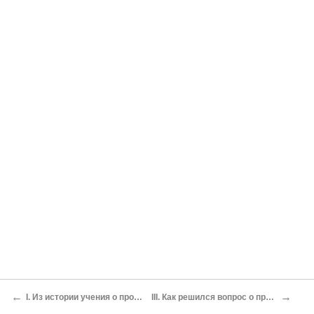
←
→
I. Из истории учения о произвольном зарождении
III. Как решился вопрос о произвольном зарождении