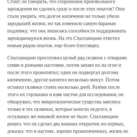
Стоит ли говорить, что сторонники произвольного
зарождения не сдались сразу и после этих опытов? Они
стали уверять, что долгое кипячение не только убило
зародышей жизни, но так изменило самую баранью
подливку, что она лишилась способности поддерживать
зарождающуюся жизнь. На это Спалланцани ответил
новым рядом опытов, еще более блестящих.
Спалланцани приготовил целый ряд склянок с отварами
семян и разными настоями, потом запаял их на огне и
после этого прокипятил; одни он подвергал долгому
кипячению, другие кипятил несколько минут. Потом
оставил склянки стоять несколько дней. Разбив после
этого их горлышки и взяв настои для исследования, он
обнаружил, что микроскопические существа завелись
только в тех склянках, которые кипели недолго, в
остальных же никакой жизни не было. Спалланцани
решил, что он сделал два важных открытия: во-первых,
доказал, что в настоях, хорошо прокипяченных, жизнь не