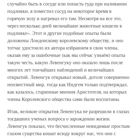
случайно быть в сосуде или попасть туда при наливании
подливки, я поместил сосуд на некоторое время в
горячую золу и нагревал его там. Несмотря на все это,
через несколько дней мельчайшие животные кишели в
подливке». Этот и другие подобные опыты были
доложены Лондонскому королевскому обществу, и оно
тотчас удостоило их автора избранием в свои члены,
оказав ему за ошибочные (как мы сейчас узнаём) опыты
такую честь, какую Левенгуку оно оказало лишь после
многих лет тончайших наблюдений и величайших
открытий. Левенгук открывал новый, дотоле совершенно
неизвестный мир, тогда как Нидгем только подтверждал,
как казалось, старинные мнения Аристотеля, на которых
члены Королевского общества сами были воспитаны.
Итак, великие открытия Левенгука не разрешили в глазах
тогдашних ученых вопроса о зарождении жизни.
Левенгук показал, что бесчисленные невидимые простым
глазом существа кишат всюду вокруг нас, что они с