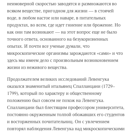
неимоверной скоростью заводятся и размножаются во
всяком веществе, пригодном для жизни — в стоячей
воде, в любом настое или наваре, в питательных
продуктах, во всем, где идет гниение или брожение. Но
как они там возникают — на этот вопрос еще не было
точного ответа, основанного на безукоризненных
опытах. И почти все ученые думали, что
микроскопические организмы зарождаются «сами» и что
здесь мы имеем дело с произвольным возникновением
жизни из неживого вещества.
Продолжателем великих исследований Левенгука
оказался знаменитый итальянец Спалланцани (1729–
1799), который по характеру и общественному
положению был совсем не похож на Левенгука.
Спалланцани был блестящим профессором университета,
постоянно окруженным толпой обожавших его студентов
и восторженных почитательниц. Он с увлечением
повторял наблюдения Левенгука над микроскопическими