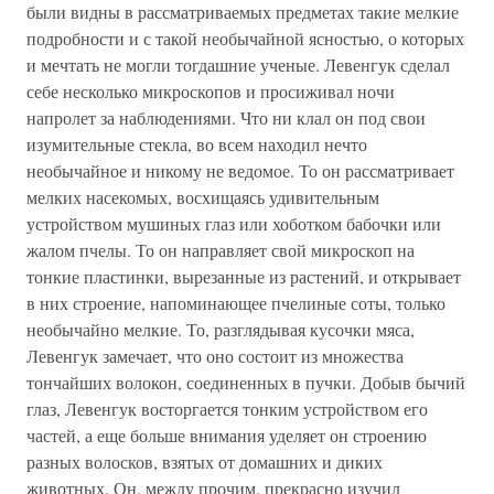
были видны в рассматриваемых предметах такие мелкие
подробности и с такой необычайной ясностью, о которых
и мечтать не могли тогдашние ученые. Левенгук сделал
себе несколько микроскопов и просиживал ночи
напролет за наблюдениями. Что ни клал он под свои
изумительные стекла, во всем находил нечто
необычайное и никому не ведомое. То он рассматривает
мелких насекомых, восхищаясь удивительным
устройством мушиных глаз или хоботком бабочки или
жалом пчелы. То он направляет свой микроскоп на
тонкие пластинки, вырезанные из растений, и открывает
в них строение, напоминающее пчелиные соты, только
необычайно мелкие. То, разглядывая кусочки мяса,
Левенгук замечает, что оно состоит из множества
тончайших волокон, соединенных в пучки. Добыв бычий
глаз, Левенгук восторгается тонким устройством его
частей, а еще больше внимания уделяет он строению
разных волосков, взятых от домашних и диких
животных. Он, между прочим, прекрасно изучил