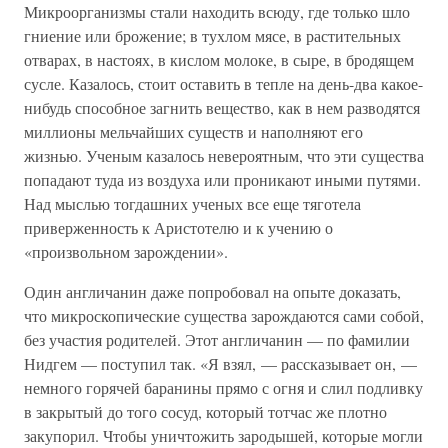
Микроорганизмы стали находить всюду, где только шло
гниение или брожение; в тухлом мясе, в растительных
отварах, в настоях, в кислом молоке, в сыре, в бродящем
сусле. Казалось, стоит оставить в тепле на день-два какое-
нибудь способное загнить вещество, как в нем разводятся
миллионы мельчайших существ и наполняют его
жизнью. Ученым казалось невероятным, что эти существа
попадают туда из воздуха или проникают иными путями.
Над мыслью тогдашних ученых все еще тяготела
приверженность к Аристотелю и к учению о
«произвольном зарождении».
Один англичанин даже попробовал на опыте доказать,
что микроскопические существа зарождаются сами собой,
без участия родителей. Этот англичанин — по фамилии
Нидгем — поступил так. «Я взял, — рассказывает он, —
немного горячей баранины прямо с огня и слил подливку
в закрытый до того сосуд, который тотчас же плотно
закупорил. Чтобы уничтожить зародышей, которые могли