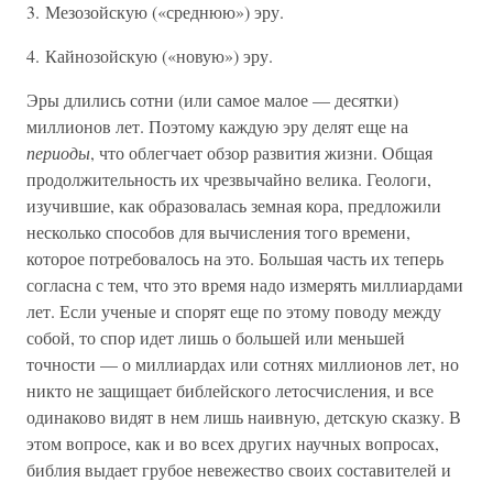
3. Мезозойскую («среднюю») эру.
4. Кайнозойскую («новую») эру.
Эры длились сотни (или самое малое — десятки)
миллионов лет. Поэтому каждую эру делят еще на
периоды
, что облегчает обзор развития жизни. Общая
продолжительность их чрезвычайно велика. Геологи,
изучившие, как образовалась земная кора, предложили
несколько способов для вычисления того времени,
которое потребовалось на это. Большая часть их теперь
согласна с тем, что это время надо измерять миллиардами
лет. Если ученые и спорят еще по этому поводу между
собой, то спор идет лишь о большей или меньшей
точности — о миллиардах или сотнях миллионов лет, но
никто не защищает библейского летосчисления, и все
одинаково видят в нем лишь наивную, детскую сказку. В
этом вопросе, как и во всех других научных вопросах,
библия выдает грубое невежество своих составителей и