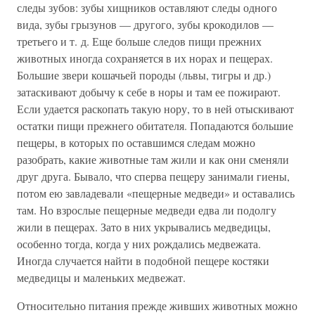
следы зубов: зубы хищников оставляют следы одного
вида, зубы грызунов — другого, зубы крокодилов —
третьего и т. д. Еще больше следов пищи прежних
животных иногда сохраняется в их норах и пещерах.
Большие звери кошачьей породы (львы, тигры и др.)
затаскивают добычу к себе в норы и там ее пожирают.
Если удается раскопать такую нору, то в ней отыскивают
остатки пищи прежнего обитателя. Попадаются большие
пещеры, в которых по оставшимся следам можно
разобрать, какие животные там жили и как они сменяли
друг друга. Бывало, что сперва пещеру занимали гиены,
потом ею завладевали «пещерные медведи» и оставались
там. Но взрослые пещерные медведи едва ли подолгу
жили в пещерах. Зато в них укрывались медведицы,
особенно тогда, когда у них рождались медвежата.
Иногда случается найти в подобной пещере костяки
медведицы и маленьких медвежат.
Относительно питания прежде живших животных можно