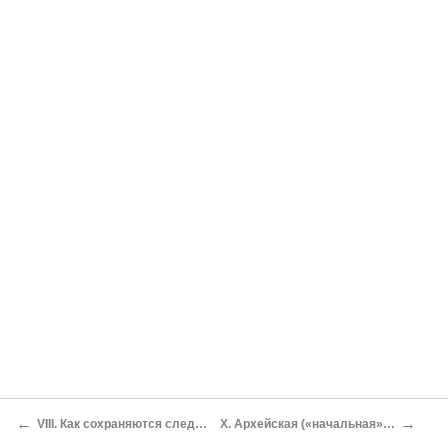
←
→
VIII. Как сохраняются следы древних организмов
X. Архейская («начальная») эра в развитии жизни