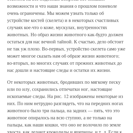
возможности и что наши знания о прошлом поневоле
очень ограничены. Мы можем узнать только об
устройстве костей (скелета) и в некоторых счастливых
случаях кое-что о коже, мускулах, внутренностях
животных. Но образ жизни животного как-будто должен
остаться для нас вечной тайной. К счастью, дело обстоит
не так уж плохо. Во-первых, устройство скелета само уже
может многое сказать нам об образе жизни животного;
во-вторых, во многих случаях от прежних животных до
нас дошли и настоящие следы и остатки их жизни.
От некоторых животных, бродивших по мягкому песку
или по илу, сохранились отпечатки ног, настоящие
ископаемые следы. На рис. 12 изображены некоторые из
них. По ним нетрудно разглядеть, что на передних ногах
животного было три пальца, на задних — пять, что это
животное опиралось на всю ступню, а не только на
пальцы, как наши кошки, что оно не волочило по земле
хвоста, как делают крокодилы и ящерицы, и т. д. Если к