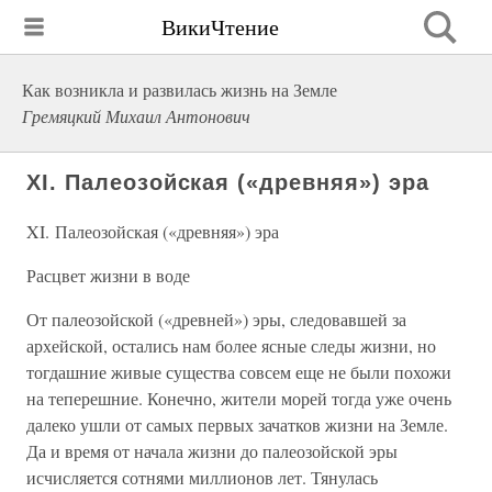
ВикиЧтение
Как возникла и развилась жизнь на Земле
Гремяцкий Михаил Антонович
XI. Палеозойская («древняя») эра
XI. Палеозойская («древняя») эра
Расцвет жизни в воде
От палеозойской («древней») эры, следовавшей за
архейской, остались нам более ясные следы жизни, но
тогдашние живые существа совсем еще не были похожи
на теперешние. Конечно, жители морей тогда уже очень
далеко ушли от самых первых зачатков жизни на Земле.
Да и время от начала жизни до палеозойской эры
исчисляется сотнями миллионов лет. Тянулась