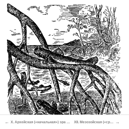
←
→
X. Архейская («начальная») эра в развитии жизни
XII. Мезозойская («средняя») эра