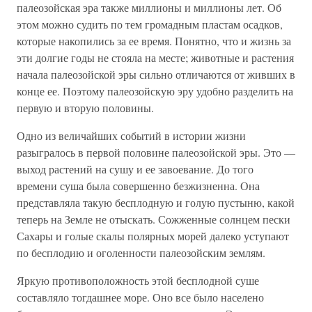
палеозойская эра также миллионы и миллионы лет. Об
этом можно судить по тем громадным пластам осадков,
которые накопились за ее время. Понятно, что и жизнь за
эти долгие годы не стояла на месте; животные и растения
начала палеозойской эры сильно отличаются от живших в
конце ее. Поэтому палеозойскую эру удобно разделить на
первую и вторую половины.
Одно из величайших событий в истории жизни
разыгралось в первой половине палеозойской эры. Это —
выход растений на сушу и ее завоевание. До того
времени суша была совершенно безжизненна. Она
представляла такую бесплодную и голую пустыню, какой
теперь на Земле не отыскать. Сожженные солнцем пески
Сахары и голые скалы полярных морей далеко уступают
по бесплодию и оголенности палеозойским землям.
Яркую противоположность этой бесплодной суше
составляло тогдашнее море. Оно все было населено