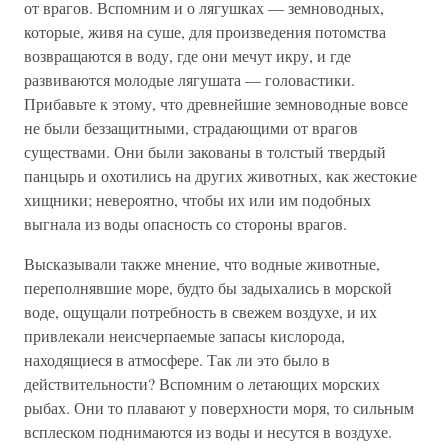
от врагов. Вспомним и о лягушках — земноводных,
которые, живя на суше, для произведения потомства
возвращаются в воду, где они мечут икру, и где
развиваются молодые лягушата — головастики.
Прибавьте к этому, что древнейшие земноводные вовсе
не были беззащитными, страдающими от врагов
существами. Они были закованы в толстый твердый
панцырь и охотились на других животных, как жестокие
хищники; невероятно, чтобы их или им подобных
выгнала из воды опасность со стороны врагов.
Высказывали также мнение, что водные животные,
переполнявшие море, будто бы задыхались в морской
воде, ощущали потребность в свежем воздухе, и их
привлекали неисчерпаемые запасы кислорода,
находящиеся в атмосфере. Так ли это было в
действительности? Вспомним о летающих морских
рыбах. Они то плавают у поверхности моря, то сильным
всплеском поднимаются из воды и несутся в воздухе.