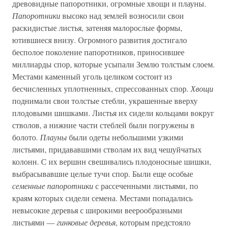
древовидные папоротники, огромные хвощи и плауны.
Папоротники
высоко над землей возносили свои
раскидистые листья, затеняя малорослые формы,
ютившиеся внизу. Огромного развития достигало
бесполое поколение папоротников, приносившее
миллиарды спор, которые усыпали Землю толстым слоем.
Местами каменный уголь целиком состоит из
бесчисленных уплотненных, спрессованных спор.
Хвощи
поднимали свои толстые стебли, украшенные вверху
плодовыми шишками. Листья их сидели кольцами вокруг
стволов, а нижние части стеблей были погружены в
болото.
Плауны
были одеты небольшими узкими
листьями, придававшими стволам их вид чешуйчатых
колонн. С их вершин свешивались плодоносные шишки,
выбрасывавшие целые тучи спор. Были еще особые
семенные папоротники
с рассеченными листьями, по
краям которых сидели семена. Местами попадались
невысокие деревья с широкими веерообразными
листьями —
гинковые деревья
, которым предстояло