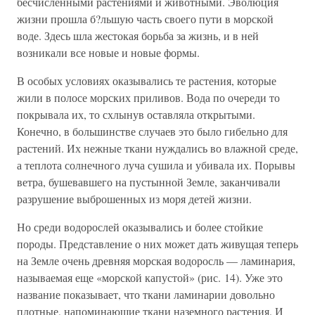
бесчисленными растениями и животными. Эволюция
жизни прошла б?льшую часть своего пути в морской
воде. Здесь шла жестокая борьба за жизнь, и в ней
возникали все новые и новые формы.
В особых условиях оказывались те растения, которые
жили в полосе морских приливов. Вода по очереди то
покрывала их, то схлынув оставляла открытыми.
Конечно, в большинстве случаев это было гибельно для
растений. Их нежные ткани нуждались во влажной среде,
а теплота солнечного луча сушила и убивала их. Порывы
ветра, бушевавшего на пустынной Земле, заканчивали
разрушение выброшенных из моря детей жизни.
Но среди водорослей оказывались и более стойкие
породы. Представление о них может дать живущая теперь
на Земле очень древняя морская водоросль — ламинария,
называемая еще «морской капустой» (рис. 14). Уже это
название показывает, что ткани ламинарии довольно
плотные, напоминающие ткани наземного растения. И