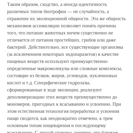
Таким образом, сходство, а иногда идентичность
различных типов биотрофии — не случайность, а
отражение их эволюционной общности. Эта же общность
механизмов ассимиляции позволяет понять причины
того, что питание животных ничем существенно не
отличается от питания простейших, грибов или даже
бактерий. Действительно, все существующие организмы
(за исключением некоторых эндопаразитов) в качестве
пищевых веществ используют преимущественно
определенные макромолекулы или сложные комплексы,
состоящие из белков, жиров, углеводов, нуклеиновых
кислот и т.д. Специфические гидролазы,
сформированные в ходе эволюции, реализуют
деполимеризацию этих веществ преимущественно до
мономеров, пригодных к всасыванию и усвоению. При
этом естественная технология переработки и усвоения
пищи сводится, как неоднократно отмечено, к трем
основным типам пищеварения и последующему
всасыванию. С другой стороны, понятно, что близкие