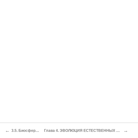
←
→
3.5. Биосфера как трофосфера
Глава 4. ЭВОЛЮЦИЯ ЕСТЕСТВЕННЫХ ТЕХНОЛОГИЙ НА ПРИМЕРЕ ЭКЗОТРОФИИ