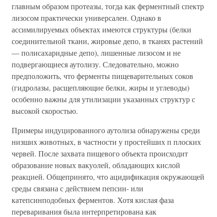
главным образом протеазы, тогда как ферментный спектр
лизосом практически универсален. Однако в
ассимилируемых объектах имеются структуры (белки
соединительной ткани, жировые депо, в тканях растений
— полисахаридные депо), лишенные лизосом и не
подвергающиеся аутолизу. Следовательно, можно
предположить, что ферменты пищеварительных соков
(гидролазы, расщепляющие белки, жиры и углеводы)
особенно важны для утилизации указанных структур с
высокой скоростью.
Примеры индуцированного аутолиза обнаружены среди
низших животных, в частности у простейших п плоских
червей. После захвата пищевого объекта происходит
образование новых вакуолей, обладающих кислой
реакцией. Общепринято, что ацидификация окружающей
среды связана с действием пепсин- или
катепсинподобных ферментов. Хотя кислая фаза
переваривания была интерпретирована как