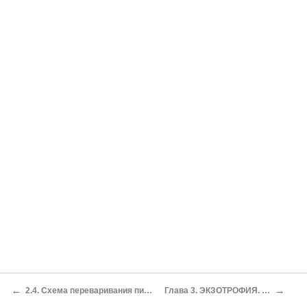
←
→
2.4. Схема переваривания пищи как сочетание трех основных типов пищеварения
Глава 3. ЭКЗОТРОФИЯ. НОВАЯ ТЕОРИЯ АДЕКВАТНОГО ПИТАНИЯ