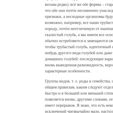
весьма редко); всё же обе формы – ст
что обе они почти несомненно унасле
признаки, а несходные организмы буду
возможно, например, все наши трубас
породу, почти неотличимую от нынешн
скалистый голубь, а мы имеем все осн
обычно истребляются и замещаются св
чтобы трубастый голубь, идентичный 
нибудь другого вида голубей или даже
домашних голубей: последующие вариа
вновь выведенная разновидность, веро
характерные особенности.
Группы видов, т. е. роды и семейства,
общим правилам, каким следуют отдель
быстро и в большей или меньшей степ
появляется вновь: другими словами, ее
имеет перерывов. Я знаю, что есть не
исключений чрезвычайно мало, настоль