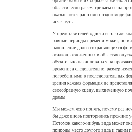
организмами в их борьбе за жизнь. Это
области, если рассматриваем ее на пр
оказываются рано или поздно модифи
исчезнуть.
У представителей одного и того же кл
равные периоды времени может, по-вид
накопление долго сохраняющихся форм
осадков, отложенных в областях опус
обязательно накапливаться на протя
времени; а следовательно, размер из
погребенными в последовательных фор
зрения каждая формация не представля
своеобразную сцену, выхваченную поч
драмы.
Мы можем ясно понять, почему раз исч
бы даже вновь повторились прежние у
Потомок какого-нибудь вида может ока
природы место другого вида и таким пу