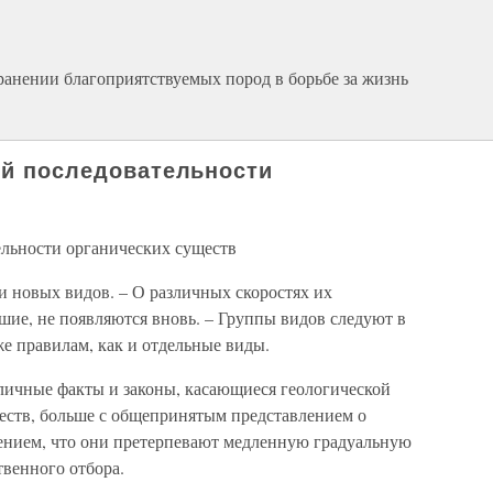
ранении благоприятствуемых пород в борьбе за жизнь
кой последовательности
ельности органических существ
 новых видов. – О различных скоростях их
шие, не появляются вновь. – Группы видов следуют в
е правилам, как и отдельные виды.
зличные факты и законы, касающиеся геологической
еств, больше с общепринятым представлением о
рением, что они претерпевают медленную градуальную
венного отбора.