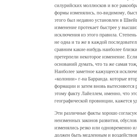
силурийских моллюсков и все ракообр
формы изменялись, по-видимому, быст
этого был недавно установлен в Швейц
изменение протекает быстрее у высших
исключения из этого правила. Степень
не одна и та же в каждой последовате
сравним какие-нибудь наиболее близк
претерпели некоторое изменение. Если
оснований думать, что та же самая тож
Наиболее заметное кажущееся исключен
«колонии» г-на Барранда. которые вто
формации и затем вновь вытесняются 
этому факту Лайеллем, именно, что эт
географической провинции, кажется у
Эти различные факты хорошо согласуют
неизменных законов развития, обуслов
изменялись резко или одновременно и
должен быть медленным и воздействов