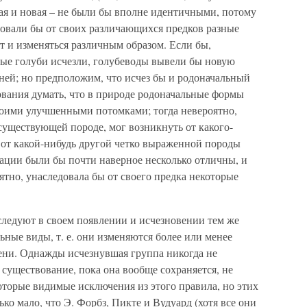
арая и новая – не были бы вполне идентичными, потому
довали бы от своих различающихся предков разные
т и изменяться различным образом. Если бы,
тые голуби исчезли, голубеводы вывели бы новую
ей; но предположим, что исчез бы и родоначальный
ования думать, что в природе родоначальные формы
оими улучшенными потомками; тогда невероятно,
существующей породе, мог возникнуть от какого-
 от какой-нибудь другой четко выраженной породы
ции были бы почти наверное несколько отличны, и
ятно, унаследовала бы от своего предка некоторые
 следуют в своем появлении и исчезновении тем же
ные виды, т. е. они изменяются более или менее
ени. Однажды исчезнувшая группа никогда не
 существование, пока она вообще сохраняется, не
которые видимые исключения из этого правила, но этих
ко мало, что Э. Форбз, Пикте и Вудуард (хотя все они