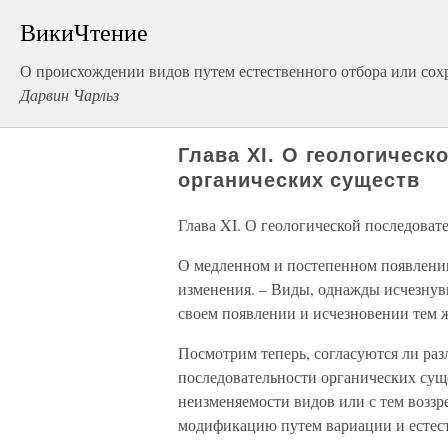
ВикиЧтение
О происхождении видов путем естественного отбора или сох
Дарвин Чарльз
Глава XI. О геологичес
органических существ
Глава XI. О геологической последоват
О медленном и постепенном появлении
изменения. – Виды, однажды исчезнув
своем появлении и исчезновении тем ж
Посмотрим теперь, согласуются ли ра
последовательности органических сущ
неизменяемости видов или с тем возз
модификацию путем вариации и естест