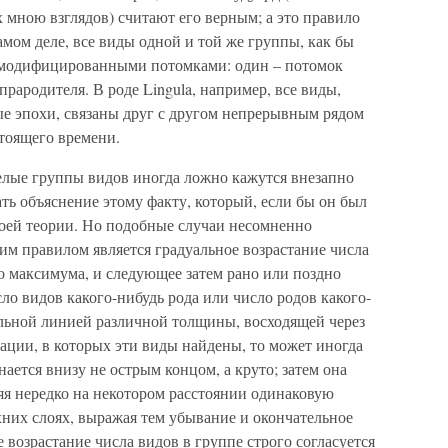
ною взглядов) считают его верным; а это правило
самом деле, все виды одной и той же группы, как бы
я модифицированными потомками: один – потомок
прародителя. В роде Lingula, например, все виды,
ые эпохи, связаны друг с другом непрерывным рядом
тоящего времени.
елые группы видов иногда ложно кажутся внезапно
дать объяснение этому факту, который, если бы он был
моей теории. Но подобные случаи несомненно
им правилом является градуальное возрастание числа
го максимума, и следующее затем рано или поздно
ло видов какого-нибудь рода или число родов какого-
альной линией различной толщины, восходящей через
ации, в которых эти виды найдены, то может иногда
нается внизу не острым концом, а круто; затем она
яя нередко на некотором расстоянии одинаковую
рхних слоях, выражая тем убывание и окончательное
 возрастание числа видов в группе строго согласуется