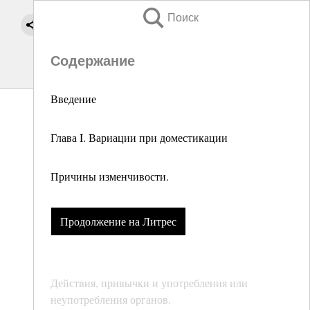
Поиск
Содержание
Введение
Глава I. Вариации при доместикации
Причины изменчивости.
Продолжение на Литрес
Действия, привычки и употребления или
неупотребления органов.