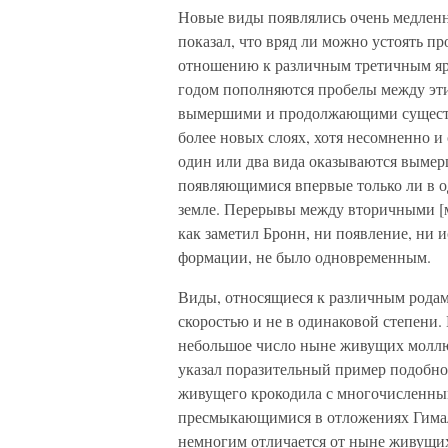
Новые виды появлялись очень медленно,
показал, что вряд ли можно устоять п
отношению к различным третичным яру
годом пополняются пробелы между эт
вымершими и продолжающими существо
более новых слоях, хотя несомненно и 
один или два вида оказываются вымер
появляющимися впервые только ли в од
земле. Перерывы между вторичными [м
как заметил Бронн, ни появление, ни 
формации, не было одновременным.
Виды, относящиеся к различным родам
скоростью и не в одинаковой степени.
небольшое число ныне живущих молл
указал поразительный пример подобно
живущего крокодила с многочислен
пресмыкающимися в отложениях Гимал
немногим отличается от ныне живущих 