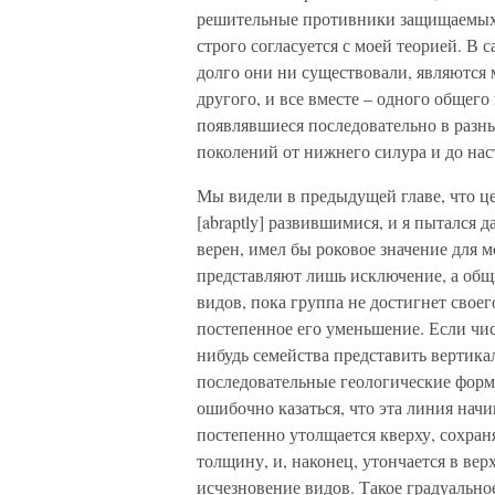
решительные противники защищаемых м
строго согласуется с моей теорией. В 
долго они ни существовали, являютс
другого, и все вместе – одного общего 
появлявшиеся последовательно в разн
поколений от нижнего силура и до нас
Мы видели в предыдущей главе, что ц
[abraptly] развившимися, и я пытался 
верен, имел бы роковое значение для 
представляют лишь исключение, а общ
видов, пока группа не достигнет свое
постепенное его уменьшение. Если чис
нибудь семейства представить вертик
последовательные геологические форм
ошибочно казаться, что эта линия начи
постепенно утолщается кверху, сохран
толщину, и, наконец, утончается в ве
исчезновение видов. Такое градуальное