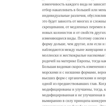
изменчивость каждого вида не зависит
отбор накапливать в большей или мен
индивидуальные различия, обусловлив
это будет зависеть от многих и сложны
скрещивания, от медленных перемен в
новых колонистов и от свойств други
изменяющиеся виды. Поэтому совсем не
форму дольше, чем другие, или если и
наблюдаются между ныне живущими об
моллюски и жесткокрылые насекомые 
родичей на материке Европы, тогда к
Большая видимая скорость изменения
морскими и с низшими формами, веро
высших форм с органическими и неорг
одной из предшествовавших глав. Когд
модифицированы и улучшены, тогда, ка
модифицированная и не улучшенная в 
вымиранию в силу принципа конкуре