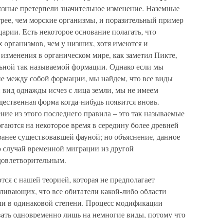
азные претерпели значительное изменение. Наземные
рее, чем морские организмы, и поразительный пример
арии. Есть некоторое основание полагать, что
 организмов, чем у низших, хотя имеются и
 изменения в органическом мире, как заметил Пикте,
льной так называемой формации. Однако если мы
ие между собой формации, мы найдем, что все виды
 вид однажды исчез с лица земли, мы не имеем
дественная форма когда-нибудь появится вновь.
ие из этого последнего правила – это так называемые
ргаются на некоторое время в середину более древней
ранее существовавшей фауной; но объяснение, данное
о случай временной миграции из другой
довлетворительным.
ся с нашей теорией, которая не предполагает
ливающих, что все обитатели какой-либо области
ли в одинаковой степени. Процесс модификации
ать одновременно лишь на немногие виды, потому что