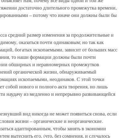
 объясняет нам, почему все виды одной и той же
отяжении достаточно длительного промежутка времени,
цированными – потому что иначе они должны были бы
асса средний размер изменения за продолжительные и
имому, оказаться почти одинаковым; но так как
аций, богатых ископаемыми, зависит от больших масс
кания, то наши формации должны были почти
жении обширных и неравномерных промежутков
менений органической жизни, обнаруживаемый
мациях ископаемыми, неодинаков. С этой точки
ет собой нового и полного акта творения, но лишь
ти наудачу из медленно и непрерывно развивающейся
езнувший вид никогда не может появиться снова, если
словия жизни – органические и неорганические.
заться адаптированным, чтобы занять в экономии
тем вытеснить его, (что, без сомнения, и случалось