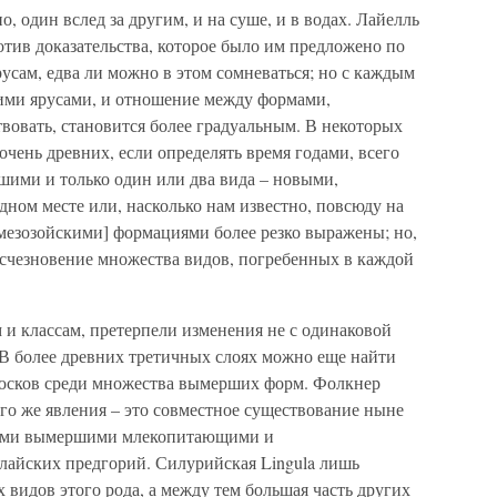
 один вслед за другим, и на суше, и в водах. Лайелль
ротив доказательства, которое было им предложено по
сам, едва ли можно в этом сомневаться; но с каждым
ими ярусами, и отношение между формами,
вать, становится более градуальным. В некоторых
очень древних, если определять время годами, всего
шими и только один или два вида – новыми,
ном месте или, насколько нам известно, повсюду на
езозойскими] формациями более резко выражены; но,
исчезновение множества видов, погребенных в каждой
 и классам, претерпели изменения не с одинаковой
 В более древних третичных слоях можно еще найти
юсков среди множества вымерших форм. Фолкнер
го же явления – это совместное существование ныне
ными вымершими млекопитающими и
айских предгорий. Силурийская Lingula лишь
видов этого рода, а между тем большая часть других