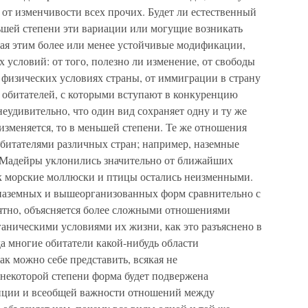
 от изменчивости всех прочих. Будет ли естественный
ьшей степени эти вариации или могущие возникать
ая этим более или менее устойчивые модификации,
х условий: от того, полезно ли изменение, от свободы
 физических условиях страны, от иммиграции в страну
х обитателей, с которыми вступают в конкуренцию
удивительно, что один вид сохраняет одну и ту же
 изменяется, то в меньшей степени. Те же отношения
итателями различных стран; например, наземные
Мадейры уклонились значительно от ближайших
ак морские моллюски и птицы остались неизменными.
 наземных и вышеорганизованных форм сравнительно с
ятно, объясняется более сложными отношениями
аническими условиями их жизни, как это разъяснено в
а многие обитатели какой-нибудь области
к можно себе представить, всякая не
некоторой степени форма будет подвержена
нции и всеобщей важности отношений между