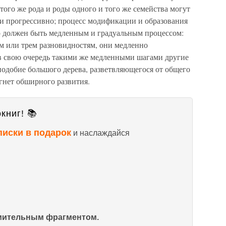
 того же рода и роды одного и того же семейства могут
 и прогрессивно; процесс модификации и образования
о должен быть медленным и градуальным процессом:
ум или трем разновидностям, они медленно
в свою очередь такими же медленными шагами другие
аподобие большого дерева, разветвляющегося от общего
игнет обширного развития.
книг! 📚
писки в подарок
и наслаждайся
омительным фрагментом.