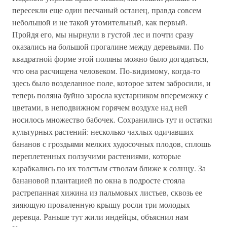
пересекли еще один песчаный останец, правда совсем
небольшой и не такой утомительный, как первый.
Пройдя его, мы нырнули в густой лес и почти сразу
оказались на большой прогалине между деревьями. По
квадратной форме этой поляны можно было догадаться,
что она расчищена человеком. По-видимому, когда-то
здесь было возделанное поле, которое затем забросили, и
теперь поляна буйно заросла кустарником вперемежку с
цветами, в неподвижном горячем воздухе над ней
носилось множество бабочек. Сохранились тут и остатки
культурных растений: несколько чахлых одичавших
бананов с гроздьями мелких худосочных плодов, сплошь
переплетенных ползучими растениями, которые
карабкались по их толстым стволам ближе к солнцу. За
банановой плантацией по окна в подросте стояла
растрепанная хижина из пальмовых листьев, сквозь ее
зияющую проваленную крышу росли три молодых
деревца. Раньше тут жили индейцы, объяснил нам