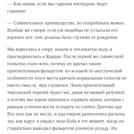
— Как-никак, если мы гаркнем вчетвером, будет
слышнее.
— Сомнительное преимущество, но попробовать можно.
Вообще же говоря, если уж индейцы не услыхали его
верхних нот, они должны быть глухими от рождения.
Мы вернулись к озеру, вошли в тепловатую воду и
присоединились к Кордаи. После первой же совместной
попытки стало ясно, почему он кричал таким
пронзительным фальцетом: из-за какой-то акустической
особенности этого места кричать нормальным голосом не
имело смысла, звук глушился. Лишь пронзительный
тирольский перепев будил эхо, давая желаемый результат,
а потому мы хором принялись издавать крики, которые с
равным успехом могли исходить из глубин Дантова ада.
Все шло как по маслу, и над озером разносились раскаты
эха, как вдруг я увидел лицо Боба в тот момент, когда он
старательно выводил фальцетом длинную руладу. На