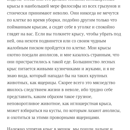
крысы в наибольшей мере философы из всех грызунов и
стоически принимают неволю. Они никогда не мечутся
по клетке во время уборки, подобно другим только что
пойманным крысам, а сидят себе в уголке и спокойно
глядят на вас. Если вы толкнете крысу, чтобы убрать под
ней, она нехотя подвинется или со своим чудным
жалобным писком пройдется по клетке. Мои крысы
охотно поедали анолисов, и мне казалось странным, что
они пристрастились к такой еде. Большинство лесных
крыс питается живыми кузнечиками и жуками, и я не
знаю вида, который нападал бы на таких крупных
животных, как ящерицы. Скорее всего это мясоедство
явилось следствием жизни в неволе, ибо трудно себе
представить, каким образом такое грузное,
неповоротливое животное, как иглошерстная крыса,
может взбираться на кусты, по которым лазают анолисы,
и охотиться за этими проворными ящерицами.
Надежно упрятав крыс в мешок, мы пошли дальше и