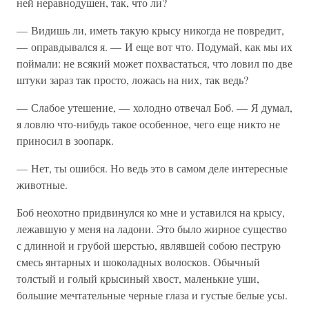
ней неравнодушен, так, что ли?
— Видишь ли, иметь такую крысу никогда не повредит,
— оправдывался я. — И еще вот что. Подумай, как мы их
поймали: не всякий может похвастаться, что ловил по две
штуки зараз так просто, ложась на них, так ведь?
— Слабое утешение, — холодно отвечал Боб. — Я думал,
я ловлю что-нибудь такое особенное, чего еще никто не
приносил в зоопарк.
— Нет, ты ошибся. Но ведь это в самом деле интересные
животные.
Боб неохотно придвинулся ко мне и уставился на крысу,
лежавшую у меня на ладони. Это было жирное существо
с длинной и грубой шерстью, являвшей собою пеструю
смесь янтарных и шоколадных волосков. Обычный
толстый и голый крысиный хвост, маленькие уши,
большие мечтательные черные глаза и густые белые усы.