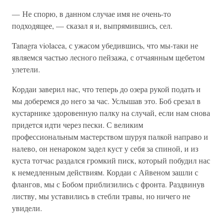
— Не спорю, в данном случае имя не очень-то
подходящее, — сказал я и, выпрямившись, сел.
Tanagra violacea, с ужасом убедившись, что мы-таки не
являемся частью лесного пейзажа, с отчаянным щебетом
улетели.
Кордаи заверил нас, что теперь до озера рукой подать и
мы доберемся до него за час. Услышав это. Боб срезал в
кустарнике здоровенную палку на случай, если нам снова
придется идти через пески. С великим
профессиональным мастерством шуруя палкой направо и
налево, он ненароком задел куст у себя за спиной, и из
куста тотчас раздался громкий писк, который побудил нас
к немедленным действиям. Кордаи с Айвеном зашли с
флангов, мы с Бобом приблизились с фронта. Раздвинув
листву, мы уставились в стебли травы, но ничего не
увидели.