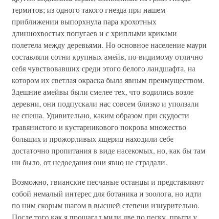
термитов; из одного такого гнезда при нашем
приближении выпорхнула пара крохотных
длиннохвостых попугаев и с хриплыми криками
полетела между деревьями. Но основное население маури
составляли сотни крупных амейв, по-видимому отлично
себя чувствовавших среди этого белого ландшафта, на
котором их светлая окраска была явным преимуществом.
Здешние амейвы были смелее тех, что водились возле
деревни, они подпускали нас совсем близко и уползали
не спеша. Удивительно, каким образом при скудости
травянистого и кустарникового покрова множество
больших и прожорливых ящериц находили себе
достаточно пропитания в виде насекомых, но, как бы там
ни было, от недоедания они явно не страдали.
Возможно, гвианские песчаные останцы и представляют
собой немалый интерес для ботаника и зоолога, но идти
по ним скорым шагом в высшей степени изнурительно.
После того как я прошагал мили две по песку, прыти у