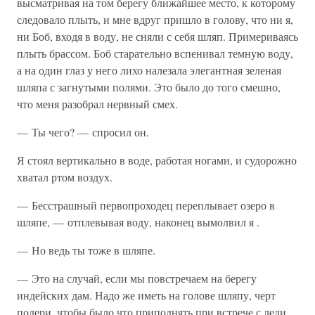
высматривая на том берегу ближайшее место, к которому
следовало плыть, и мне вдруг пришло в голову, что ни я,
ни Боб, входя в воду, не сняли с себя шляп. Примериваясь
плыть брассом. Боб старательно вспенивал темную воду,
а на один глаз у него лихо налезала элегантная зеленая
шляпа с загнутыми полями. Это было до того смешно,
что меня разобрал нервный смех.
— Ты чего? — спросил он.
Я стоял вертикально в воде, работая ногами, и судорожно
хватал ртом воздух.
— Бесстрашный первопроходец переплывает озеро в
шляпе, — отплевывая воду, наконец вымолвил я .
— Но ведь ты тоже в шляпе.
— Это на случай, если мы повстречаем на берегу
индейских дам. Надо же иметь на голове шляпу, черт
подери, чтобы было что приподнять при встрече с леди.