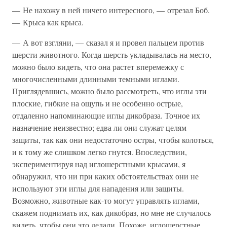
— Не нахожу в ней ничего интересного, — отрезал Боб.
— Крыса как крыса.
— А вот взгляни, — сказал я и провел пальцем против
шерсти животного. Когда шерсть укладывалась на место,
можно было видеть, что она растет вперемежку с
многочисленными длинными темными иглами.
Приглядевшись, можно было рассмотреть, что иглы эти
плоские, гибкие на ощупь и не особенно острые,
отдаленно напоминающие иглы дикобраза. Точное их
назначение неизвестно; едва ли они служат целям
защиты, так как они недостаточно остры, чтобы колоться,
и к тому же слишком легко гнутся. Впоследствии,
экспериментируя над иглошерстными крысами, я
обнаружил, что ни при каких обстоятельствах они не
используют эти иглы для нападения или защиты.
Возможно, животные как-то могут управлять иглами,
скажем поднимать их, как дикобраз, но мне не случалось
видеть, чтобы они это делали. Похоже, иглошерстные