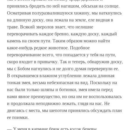
принялись бродить по ней нагишом, обсыхая на солнце.
Осматривая полуразвалившуюся хижину, мы наткнулись
на длинную доску, она лежала на земле, еле видная в
траве. Всякий зверолов знает, что нелишне
переворачивать каждое бревно, каждую доску, каждый
камень на своем пути. Таким образом можно найти
какое-нибудь редкое животное. Подобное
переворачивание всего, что попадается у тебя на пути,
скоро входит в привычку. Так и теперь, обнаружив доску,
мы с Бобом нагнулись и не долго думая перевернули ее.
В открывшемся влажном углублении лежала длинная
тонкая змея, весьма небезопасная на вид. Поскольку на
нас были только шляпы и ботинки, змея имела перед
нами явное преимущество, но она им не воспользовалась
и продолжала неподвижно лежать, глядя на нас. Не
двигаясь с места, мы шепотом принялись обсуждать план
ее поимки.
— У меня в кармане брюк есть кусок бечевы,