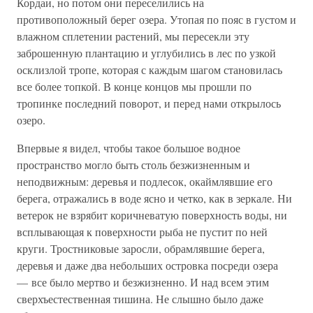
Кордаи, но потом они переселились на
противоположный берег озера. Утопая по пояс в густом и
влажном сплетении растений, мы пересекли эту
заброшенную плантацию и углубились в лес по узкой
осклизлой тропе, которая с каждым шагом становилась
все более топкой. В конце концов мы прошли по
тропинке последний поворот, и перед нами открылось
озеро.
Впервые я видел, чтобы такое большое водное
пространство могло быть столь безжизненным и
неподвижным: деревья и подлесок, окаймлявшие его
берега, отражались в воде ясно и четко, как в зеркале. Ни
ветерок не взрябит коричневатую поверхность воды, ни
всплывающая к поверхности рыба не пустит по ней
круги. Тростниковые заросли, обрамлявшие берега,
деревья и даже два небольших островка посреди озера
— все было мертво и безжизненно. И над всем этим
сверхъестественная тишина. Не слышно было даже