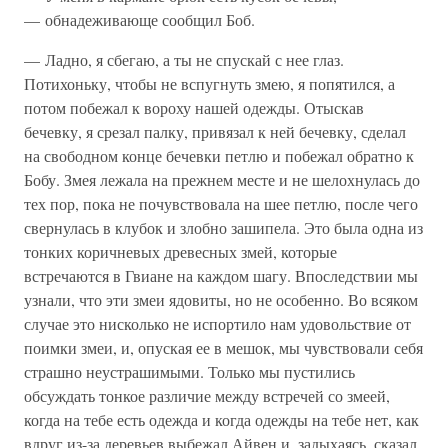
— обнадеживающе сообщил Боб.
— Ладно, я сбегаю, а ты не спускай с нее глаз.
Потихоньку, чтобы не вспугнуть змею, я попятился, а
потом побежал к вороху нашей одежды. Отыскав
бечевку, я срезал палку, привязал к ней бечевку, сделал
на свободном конце бечевки петлю и побежал обратно к
Бобу. Змея лежала на прежнем месте и не шелохнулась до
тех пор, пока не почувствовала на шее петлю, после чего
свернулась в клубок и злобно зашипела. Это была одна из
тонких коричневых древесных змей, которые
встречаются в Гвиане на каждом шагу. Впоследствии мы
узнали, что эти змеи ядовиты, но не особенно. Во всяком
случае это нисколько не испортило нам удовольствие от
поимки змеи, и, опуская ее в мешок, мы чувствовали себя
страшно неустрашимыми. Только мы пустились
обсуждать тонкое различие между встречей со змеей,
когда на тебе есть одежда и когда одежды на тебе нет, как
вдруг из-за деревьев выбежал Айвен и, задыхаясь, сказал,