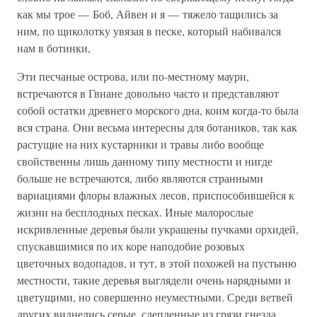
как мы трое — Боб, Айвен и я — тяжело тащились за
ним, по щиколотку увязая в песке, который набивался
нам в ботинки,
Эти песчаные острова, или по-местному маури,
встречаются в Гвиане довольно часто и представляют
собой остатки древнего морского дна, коим когда-то была
вся страна. Они весьма интересны для ботаников, так как
растущие на них кустарники и травы либо вообще
свойственны лишь данному типу местности и нигде
больше не встречаются, либо являются странными
вариациями флоры влажных лесов, приспособившейся к
жизни на бесплодных песках. Иные малорослые
искривленные деревья были украшены пучками орхидей,
спускавшимися по их коре наподобие розовых
цветочных водопадов, и тут, в этой похожей на пустыню
местности, такие деревья выглядели очень нарядными и
цветущими, но совершенно неуместными. Среди ветвей
других виднелись серые, слепленные из грязи гнезда