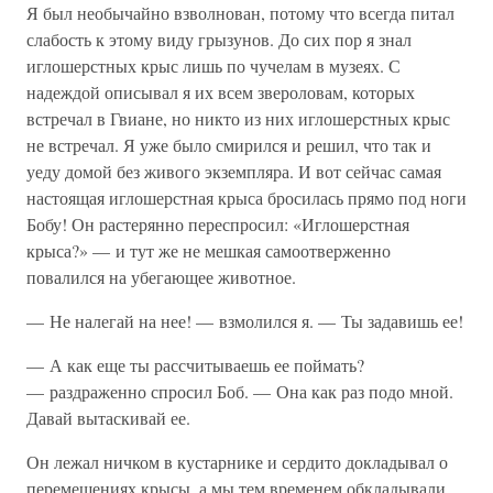
Я был необычайно взволнован, потому что всегда питал
слабость к этому виду грызунов. До сих пор я знал
иглошерстных крыс лишь по чучелам в музеях. С
надеждой описывал я их всем звероловам, которых
встречал в Гвиане, но никто из них иглошерстных крыс
не встречал. Я уже было смирился и решил, что так и
уеду домой без живого экземпляра. И вот сейчас самая
настоящая иглошерстная крыса бросилась прямо под ноги
Бобу! Он растерянно переспросил: «Иглошерстная
крыса?» — и тут же не мешкая самоотверженно
повалился на убегающее животное.
— Не налегай на нее! — взмолился я. — Ты задавишь ее!
— А как еще ты рассчитываешь ее поймать?
— раздраженно спросил Боб. — Она как раз подо мной.
Давай вытаскивай ее.
Он лежал ничком в кустарнике и сердито докладывал о
перемещениях крысы, а мы тем временем обкладывали