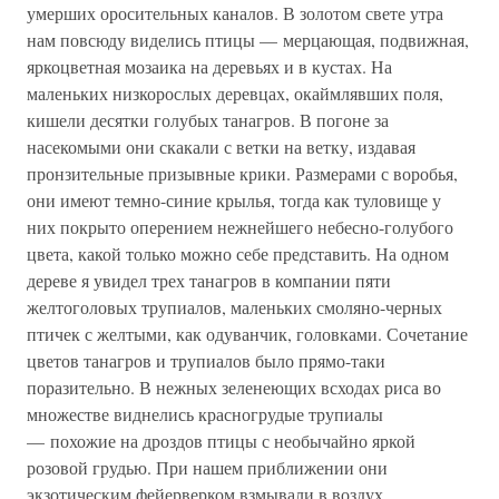
умерших оросительных каналов. В золотом свете утра
нам повсюду виделись птицы — мерцающая, подвижная,
яркоцветная мозаика на деревьях и в кустах. На
маленьких низкорослых деревцах, окаймлявших поля,
кишели десятки голубых танагров. В погоне за
насекомыми они скакали с ветки на ветку, издавая
пронзительные призывные крики. Размерами с воробья,
они имеют темно-синие крылья, тогда как туловище у
них покрыто оперением нежнейшего небесно-голубого
цвета, какой только можно себе представить. На одном
дереве я увидел трех танагров в компании пяти
желтоголовых трупиалов, маленьких смоляно-черных
птичек с желтыми, как одуванчик, головками. Сочетание
цветов танагров и трупиалов было прямо-таки
поразительно. В нежных зеленеющих всходах риса во
множестве виднелись красногрудые трупиалы
— похожие на дроздов птицы с необычайно яркой
розовой грудью. При нашем приближении они
экзотическим фейерверком взмывали в воздух.