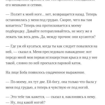
его мешками и сетями.
— Ползет к моей ноге... нет, возвращается назад. Теперь
остановилась у меня под грудью. Скорее, чего вы там
копаетесь? Теперь она протискивается к моему
подбородку. Давайте поторапливайтесь, не могу же я
лежать так весь день. Да, между прочим: они кусаются?
— Где уж ей кусаться, когда ты как следует повалялся на
ней, — сказал я. Меня преследовало наваждение: вот
передо мной моя первая иглошерстная крыса и вид у нее
такой, словно по ней проехался паровой каток.
На лице Боба появилось озадаченное выражение.
— По-моему, их тут две. Ей-богу, она только что была у
меня под грудью, а теперь я чувствую ее под ногой.
— Это тебе так кажется, — сказал я, наклоняясь к нему.
— Ну, под какой ногой?