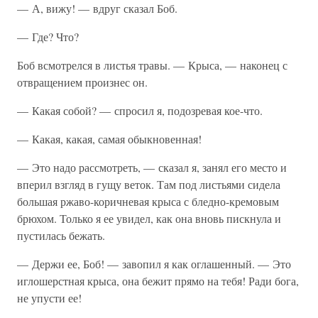
— А, вижу! — вдруг сказал Боб.
— Где? Что?
Боб всмотрелся в листья травы. — Крыса, — наконец с
отвращением произнес он.
— Какая собой? — спросил я, подозревая кое-что.
— Какая, какая, самая обыкновенная!
— Это надо рассмотреть, — сказал я, занял его место и
вперил взгляд в гущу веток. Там под листьями сидела
большая ржаво-коричневая крыса с бледно-кремовым
брюхом. Только я ее увидел, как она вновь пискнула и
пустилась бежать.
— Держи ее, Боб! — завопил я как оглашенный. — Это
иглошерстная крыса, она бежит прямо на тебя! Ради бога,
не упусти ее!