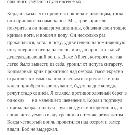
обычного смутного гула насекомых.
Кордаи сказал, что придется покричать индейцам, тогда
они пришлют за нами каноэ. Мы, трое, присели
покурить, а он подвернул штанины, обнажив свои тощие
кривые ноги, и вошел в воду. Он несколько раз
прокашлялся, встал в позу, удивительно напоминающую
позу оперного певца на сцене, и издал пронзительный
душераздирающий вопль. Даже Айвен, которого не так
легко было вывести из себя, уронил от испуга сигарету.
Кошмарный крик прокатился над озером, тысячекратно
отразился в камышах, под зеленым шатром леса и под
конец приобрел такое звучание, будто на дне колодца
режут стадо свиней. Я оглядел противоположный берег в
бинокль — ни малейшего шевеления. Кордаи подтянул
штаны, набрал полную грудь воздуха и вторично издал
вопль истязуемого в аду грешника с тем же результатом.
Когда четвертый вопль прокатился над озером и замер
вдали. Боб не выдержал.