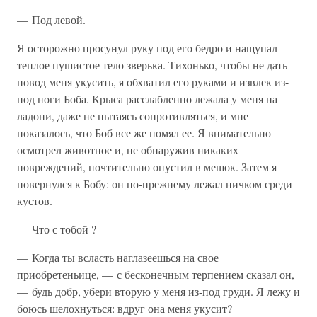
— Под левой.
Я осторожно просунул руку под его бедро и нащупал
теплое пушистое тело зверька. Тихонько, чтобы не дать
повод меня укусить, я обхватил его руками и извлек из-
под ноги Боба. Крыса расслабленно лежала у меня на
ладони, даже не пытаясь сопротивляться, и мне
показалось, что Боб все же помял ее. Я внимательно
осмотрел животное и, не обнаружив никаких
повреждений, почтительно опустил в мешок. Затем я
повернулся к Бобу: он по-прежнему лежал ничком среди
кустов.
— Что с тобой ?
— Когда ты всласть наглазеешься на свое
приобретеньице, — с бесконечным терпением сказал он,
— будь добр, убери вторую у меня из-под груди. Я лежу и
боюсь шелохнуться: вдруг она меня укусит?