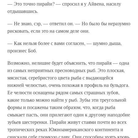
— Это точно пирайи? — спросил я у Айвена, насилу
отдышавшись.
— Не знаю, сэр, — ответил он. — Но было бы неразумно
рисковать, если это на самом деле они.
— Как нельзя более с вами согласен, — шумно дыша,
произнес Боб.
Возможно, нелишне будет объяснить, что пирайя — одна
из самых неприятных пресноводных рыб. Это плоская,
мясистая, серебристого цвета рыба с выдающейся
нижней челюстью, очень похожая в профиль на бульдога.
Ее челюсти оснащены рядом самых страшных зубов,
какие только можно найти у рыб. Зубы эти треугольной
формы и посажены таким образом, что, когда рыба
смыкает пасть, они прилегают один к другому наподобие
зубьев шестеренки. Пирайи живут стаями почти во всех
тропических реках Южноамериканского континента и
снискали себе громкую славу. Они способны чуять кровь