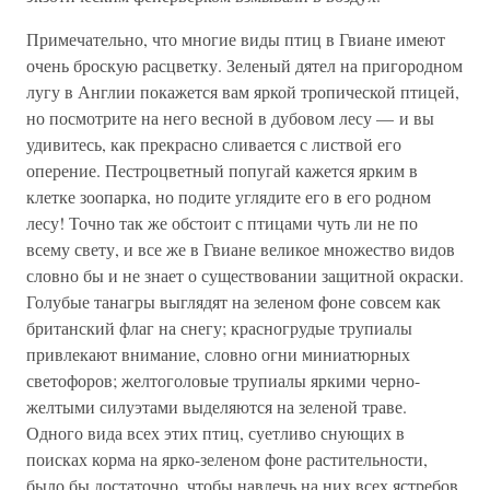
Примечательно, что многие виды птиц в Гвиане имеют
очень броскую расцветку. Зеленый дятел на пригородном
лугу в Англии покажется вам яркой тропической птицей,
но посмотрите на него весной в дубовом лесу — и вы
удивитесь, как прекрасно сливается с листвой его
оперение. Пестроцветный попугай кажется ярким в
клетке зоопарка, но подите углядите его в его родном
лесу! Точно так же обстоит с птицами чуть ли не по
всему свету, и все же в Гвиане великое множество видов
словно бы и не знает о существовании защитной окраски.
Голубые танагры выглядят на зеленом фоне совсем как
британский флаг на снегу; красногрудые трупиалы
привлекают внимание, словно огни миниатюрных
светофоров; желтоголовые трупиалы яркими черно-
желтыми силуэтами выделяются на зеленой траве.
Одного вида всех этих птиц, суетливо снующих в
поисках корма на ярко-зеленом фоне растительности,
было бы достаточно, чтобы навлечь на них всех ястребов