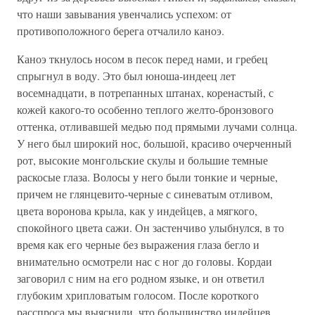
что наши завывания увенчались успехом: от
противоположного берега отчалило каноэ.
Каноэ ткнулось носом в песок перед нами, и гребец
спрыгнул в воду. Это был юноша-индеец лет
восемнадцати, в потрепанных штанах, коренастый, с
кожей какого-то особенно теплого желто-бронзового
оттенка, отливавшей медью под прямыми лучами солнца.
У него был широкий нос, большой, красиво очерченный
рот, высокие монгольские скулы и большие темные
раскосые глаза. Волосы у него были тонкие и черные,
причем не глянцевито-черные с синеватым отливом,
цвета воронова крыла, как у индейцев, а мягкого,
спокойного цвета сажи. Он застенчиво улыбнулся, в то
время как его черные без выражения глаза бегло и
внимательно осмотрели нас с ног до головы. Кордаи
заговорил с ним на его родном языке, и он ответил
глубоким хрипловатым голосом. После короткого
расспроса мы выяснили, что большинство индейцев