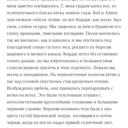
меня заметно поубавилось. С меня градом катил пот, от
ослепительного блеска песка ломило глаза. Боб и Айвен
чувствовали себя не лучше, но вот Кордаи, как назло, был
свеж, словно огурец. Мы тащились за ним и буравили его
спину мрачными, тяжелыми взглядами. Пески кончились
так же внезапно, как и начались, и мы очутились под
благодатной сенью густого леса, росшего по берегам
широкого и мелкого канала. Кордаи хотел без остановки
топать дальше, но мы взбунтовались и большинством
голосов решили прилечь в тени отдохнуть. Лежали мы
молча и неподвижно. На переплетенные пологом ветви у
нас над головой опустилась стая крохотных птичек.
Возбужденно щебеча, они принялись перепархивать с
ветки на ветку. Это были толстенькие пташки с
интеллигентными крутолобыми головками и большими
черными глазами. Верхняя половина тела была у них
цвета густой берлинской лазури, лоснящаяся и почти
черная, когда на нее не падал прямой солнечный свет,