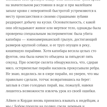
на значительном расстоянии в воде и при малейшем
запахе крови с невероятной быстротой устремляются к
месту происшествия и своими страшными зубами
раздирают добычу на куски. Основательность, с какой
они обгладывают живое или мертвое тело, однажды была
проверена специальным экспериментом: была убита
капибара — южноамериканский грызун, достигающий
размеров крупной собаки, и ее труп опущен в реку,
кишевшую пирайями. Хотя капибара весила целых сто
фунтов, она была начисто объедена за пятьдесят пять
секунд. При осмотре скелета обнаружилось, что, сдирая
мясо, остервенелые пирайи насквозь прокусывали ребра.
Не знаю, водились ли в озере пирайи, но уверен, что мы
правильно сделали, тотчас возвратившись на берег:
заплыв в стаю голодных пирай, вы, пожалуй, навеки
лишитесь возможности извлечь урок из своей ошибки.
Айвен и Кордаи вновь принялись взывать к индейцам, а
мы с Бобом прошли на поляну среди деревьев и