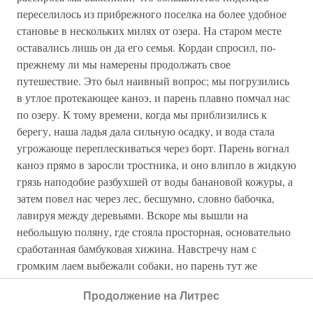
переселилось из прибрежного поселка на более удобное
становье в нескольких милях от озера. На старом месте
оставались лишь он да его семья. Кордаи спросил, по-
прежнему ли мы намерены продолжать свое
путешествие. Это был наивный вопрос; мы погрузились
в утлое протекающее каноэ, и парень плавно помчал нас
по озеру. К тому времени, когда мы приблизились к
берегу, наша ладья дала сильную осадку, и вода стала
угрожающе переплескиваться через борт. Парень вогнал
каноэ прямо в заросли тростника, и оно влипло в жидкую
грязь наподобие разбухшей от воды банановой кожуры, а
затем повел нас через лес, бесшумно, словно бабочка,
лавируя между деревьями. Вскоре мы вышли на
небольшую поляну, где стояла просторная, основательно
сработанная бамбуковая хижина. Навстречу нам с
громким лаем выбежали собаки, но парень тут же
остановил их. На земле перед хижиной сидел пожилой
Продолжение на Литрес
индеец, очевидно глава семьи. Его жена и дочь, девушка