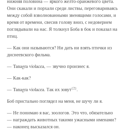
нижняя половина — яркого желто-оранжевого цвета.
Они скакали и порхали среди листвы, переговариваясь
между собой взволнованными звенящими голосами, и
время от времени, свесив голову вниз, с недоверием
поглядывали на нас. Я толкнул Боба в бок и показал на
птиц.
— Как они называются? Ни дать ни взять птички из
диснеевского фильма.
— Tanagra violacea, — звучно произнес я.
— Как-как?
{2}
— Tanagra violacea. Так их зовут
.
Боб пристально поглядел на меня, не шучу ли я.
— Не понимаю я вас, зоологов. Это что, обязательно
— награждать животных такими ужасными именами?
— наконец высказался он.