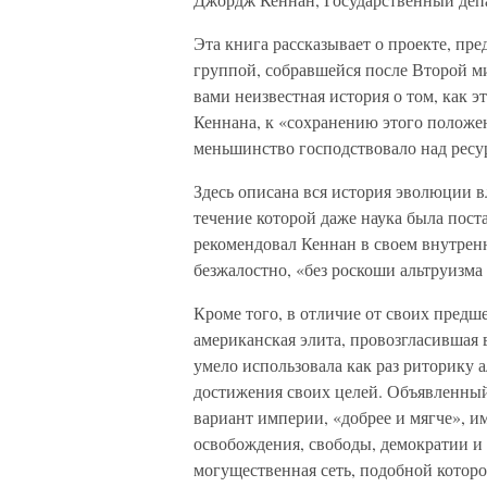
Эта книга рассказывает о проекте, п
группой, собравшейся после Второй м
вами неизвестная история о том, как 
Кеннана, к «сохранению этого положе
меньшинство господствовало над ресу
Здесь описана вся история эволюции в
течение которой даже наука была поста
рекомендовал Кеннан в своем внутре
безжалостно, «без роскоши альтруизма
Кроме того, в отличие от своих предш
американская элита, провозгласившая 
умело использовала как раз риторику 
достижения своих целей. Объявленны
вариант империи, «добрее и мягче», и
освобождения, свободы, демократии и
могущественная сеть, подобной котор