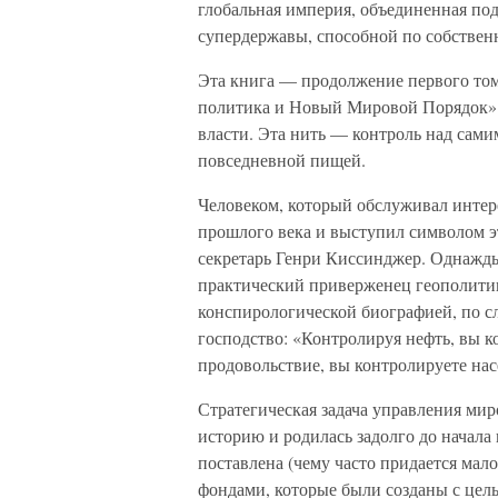
глобальная империя, объединенная по
супердержавы, способной по собствен
Эта книга — продолжение первого том
политика и Новый Мировой Порядок».
власти. Эта нить — контроль над сам
повседневной пищей.
Человеком, который обслуживал интер
прошлого века и выступил символом э
секретарь Генри Киссинджер. Однажды
практический приверженец геополитик
конспирологической биографией, по сл
господство: «Контролируя нефть, вы к
продовольствие, вы контролируете нас
Стратегическая задача управления ми
историю и родилась задолго до начала
поставлена (чему часто придается ма
фондами, которые были созданы с цель