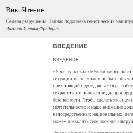
ВикиЧтение
Семена разрушения. Тайная подоплека генетических манипу
Энгдаль Уильям Фредерик
ВВЕДЕНИЕ
ВВЕДЕНИЕ
«У нас есть около 50% мирового богат
ситуации мы не можем не быть объекто
предстоящий период является разрабо
сохранить это положение диспропорц
безопасности. Чтобы сделать это, нам 
мечтательности; и наше внимание дол
непосредственных национальных. целя
можем позволить себе роскошь альтру
Джордж Кеннан, Государственный деп