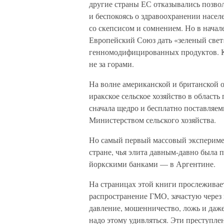
другие страны ЕС отказывались позво
и беспокоясь о здравоохранении насел
со скепсисом и сомнением. Но в начал
Европейский Союз дать «зеленый све
генномодифицированных продуктов. К
не за горами.
На волне американской и британской 
иракское сельское хозяйство в област
сначала щедро и бесплатно поставля
Министерством сельского хозяйства.
Но самый первый массовый эксперимен
стране, чья элита давным-давно была 
йоркскими банками — в Аргентине.
На страницах этой книги прослеживае
распространение ГМО, зачастую через
давление, мошенничество, ложь и даже 
надо этому удивляться. Эти преступле