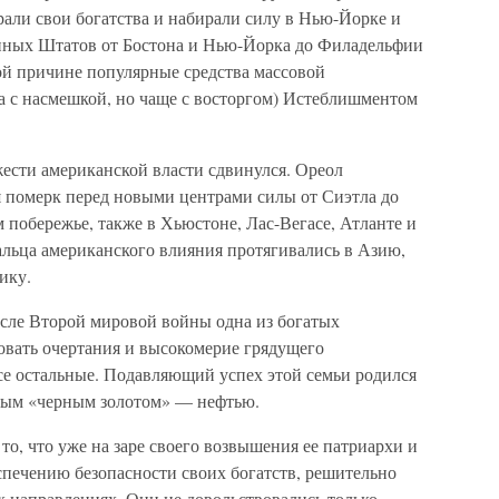
ирали свои богатства и набирали силу в Нью-Йорке и
нных Штатов от Бостона и Нью-Йорка до Филадельфии
ой причине популярные средства массовой
а с насмешкой, но чаще с восторгом) Истеблишментом
жести американской власти сдвинулся. Ореол
 померк перед новыми центрами силы от Сиэтла до
обережье, также в Хьюстоне, Лас-Вегасе, Атланте и
альца американского влияния протягивались в Азию,
ику.
после Второй мировой войны одна из богатых
овать очертания и высокомерие грядущего
се остальные. Подавляющий успех этой семьи родился
овым «черным золотом» — нефтью.
о, что уже на заре своего возвышения ее патриархи и
спечению безопасности своих богатств, решительно
х направлениях. Они не довольствовались только