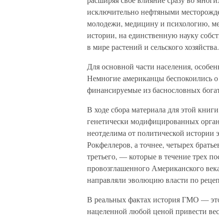
исключительно нефтяными месторожде
молодежи, медицину и психологию, м
истории, на единственную науку собс
в мире растений и сельского хозяйства.
Для основной части населения, особен
Немногие американцы беспокоились о 
финансируемые из баснословных богат
В ходе сбора материала для этой книг
генетически модифицированных орган
неотделима от политической истории 
Рокфеллеров, а точнее, четырех брать
третьего, — которые в течение трех п
провозглашенного Американского век
направляли эволюцию власти по реце
В реальных фактах история ГМО — это
нацеленной любой ценой привести весь