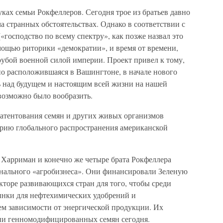
руках семьи Рокфеллеров. Сегодня трое из братьев давно
а странных обстоятельствах. Однако в соответствии с
«господство по всему спектру», как позже назвал это
мощью риторики «демократии», и время от времени,
рубой военной силой империи. Проект привел к тому,
но расположившаяся в Вашингтоне, в начале нового
ль над будущем и настоящим всей жизни на нашей
возможно было вообразить.
атентования семян и других живых организмов
орию глобального распространения американской
Харриман и конечно же четыре брата Рокфеллера
нального «агробизнеса». Они финансировали Зеленую
торе развивающихся стран для того, чтобы среди
ынки для нефтехимических удобрений и
ем зависимости от энергической продукции. Их
рии генномодифицированных семян сегодня.