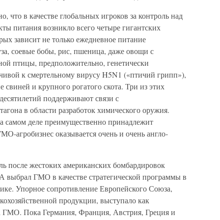
о, что в качестве глобальных игроков за контроль над
кты питания возникло всего четыре гигантских
рых зависит не только ежедневное питание
за, соевые бобы, рис, пшеница, даже овощи с
ной птицы, предположительно, генетически
чивой к смертельному вирусу H5N1 («птичий грипп»),
 свиней и крупного рогатого скота. Три из этих
десятилетий поддерживают связи с
агона в области разработок химического оружия.
на самом деле преимущественно принадлежит
ГМО-агробизнес оказывается очень и очень англо-
пыль после жестоких американских бомбардировок
ША выбрал ГМО в качестве стратегической программы в
ике. Упорное сопротивление Европейского Союза,
скохозяйственной продукции, выступало как
 ГМО. Пока Германия, Франция, Австрия, Греция и