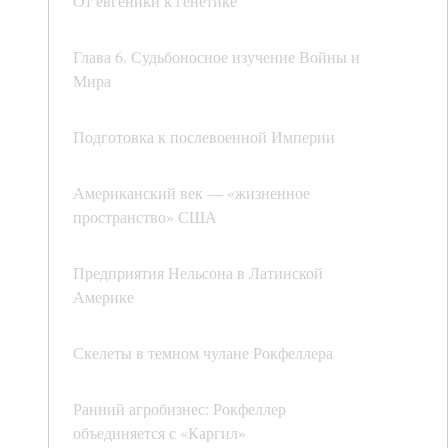
От евгеники к генетике
Глава 6. Судьбоносное изучение Войны и
Мира
Подготовка к послевоенной Империи
Американский век — «жизненное
пространство» США
Предприятия Нельсона в Латинской
Америке
Скелеты в темном чулане Рокфеллера
Ранний агробизнес: Рокфеллер
объединяется с «Каргил»