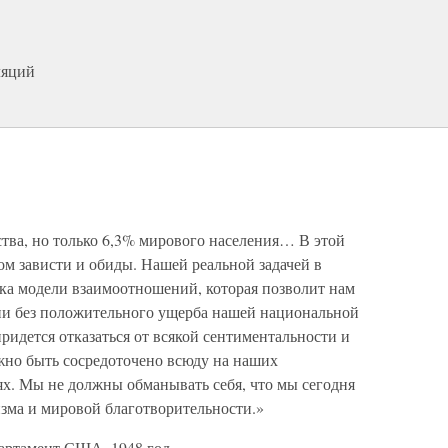
ляций
ства, но только 6,3% мирового населения… В этой
м зависти и обиды. Нашей реальной задачей в
тка модели взаимоотношений, которая позволит нам
ии без положительного ущерба нашей национальной
придется отказаться от всякой сентиментальности и
жно быть сосредоточено всюду на наших
х. Мы не должны обманывать себя, что мы сегодня
изма и мировой благотворительности.»
артамент США, 1948 год