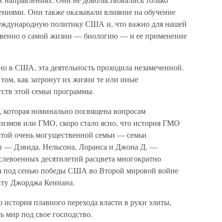
ниями. Они также оказывали влияние на обучение
еждународную политику США и, что важно для нашей
твенно о самой жизни — биологию — и ее применение
но в США, эта деятельность проходила незамеченной.
том, как затронут их жизни те или иные
ств этой семьи программы.
и, которая номинально посвящена вопросам
измов или ГМО, скоро стало ясно, что история ГМО
этой очень могущественной семьи — семьи
ев — Дэвида, Нельсона, Лоранса и Джона Д. —
ослевоенных десятилетий расцвета многократно
а под сенью победы США во Второй мировой войне
пту Джорджа Кеннана.
 история плавного перехода власти в руки элиты,
 мир под свое господство.