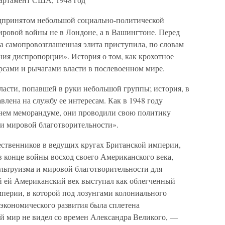
редпринятом небольшой социально-политической
ировой войны не в Лондоне, а в Вашингтоне. Перед
эта самопровозглашенная элита приступила, по словам
ния диспропорции». История о том, как крохотное
рсами и рычагами власти в послевоенном мире.
ласти, попавшей в руки небольшой группы; история, в
влена на службу ее интересам. Как в 1948 году
ннем меморандуме, они проводили свою политику
 и мировой благотворительности».
ественников в ведущих кругах Британской империи,
в конце войны восход своего Американского века,
альтруизма и мировой благотворительности для
й ей Американский век выступал как облегченный
мперии, в которой под лозунгами колониального
 экономического развития была сплетена
ой мир не видел со времен Александра Великого, —