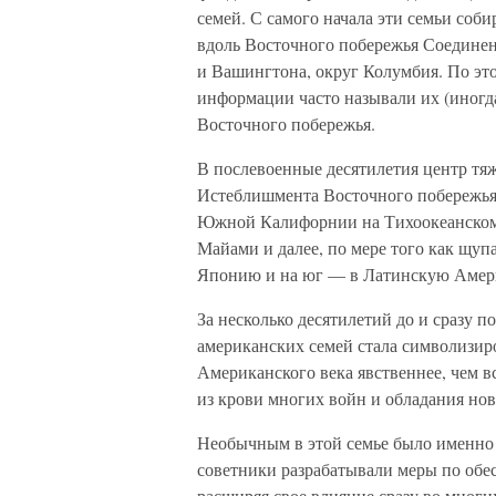
семей. С самого начала эти семьи соб
вдоль Восточного побережья Соедине
и Вашингтона, округ Колумбия. По эт
информации часто называли их (иногд
Восточного побережья.
В послевоенные десятилетия центр тя
Истеблишмента Восточного побережья
Южной Калифорнии на Тихоокеанском п
Майами и далее, по мере того как щуп
Японию и на юг — в Латинскую Амер
За несколько десятилетий до и сразу 
американских семей стала символизир
Американского века явственнее, чем в
из крови многих войн и обладания н
Необычным в этой семье было именно т
советники разрабатывали меры по обе
расширяя свое влияние сразу во многи