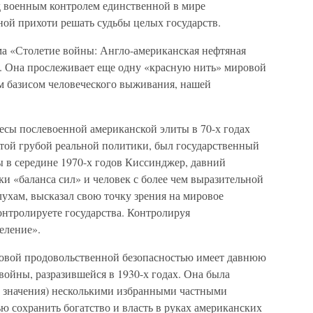
д военным контролем единственной в мире
ной прихоти решать судьбы целых государств.
а «Столетие войны: Англо-американская нефтяная
 Она прослеживает еще одну «красную нить» мировой
им базисом человеческого выживания, нашей
есы послевоенной американской элиты в 70-х годах
той грубой реальной политики, был государственный
 в середине 1970-х годов Киссинджер, давний
и «баланса сил» и человек с более чем выразительной
ухам, высказал свою точку зрения на мировое
онтролируете государства. Контролируя
еление».
ровой продовольственной безопасностью имеет давнюю
 войны, разразившейся в 1930-х годах. Она была
ло значения) несколькими избранными частными
ю сохранить богатство и власть в руках американских