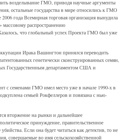
лить возделывание ГМО, приводя научные аргументы
ения, остальные государства в мире относились к ГМО
е 2006 года Всемирная торговая организация вынудила
т» массовому распространению
азалось, что глобальный успех Проекта ГМО был уже
оккупации Ирака Вашингтон принялся переводить
ь патентованных генетически сконструированных семян,
емых Государственным департаментом США и
т с семенами ГМО имел место уже в начале 1990-х в
подкуплена семьей Рокфеллеров и повязана с нью-
тся вторжение на рынки и дальнейшее
 политическое принуждение, правительственное
убийства. Если она будет читаться как детектив, то не
ния, совершаемые во имя сельскохозяйственной