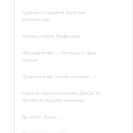
Сражаясь с «раковой опухолью
человечества»
Темные секреты Рокфеллера
«Высшая ветвь» — евгеника и «раса
господ»
«Называя вещи своими именами…»
Совет по народонаселению ДжиДиЭр–
третьего и «Крипто–евгеника»
Да, хэлло, Долли…