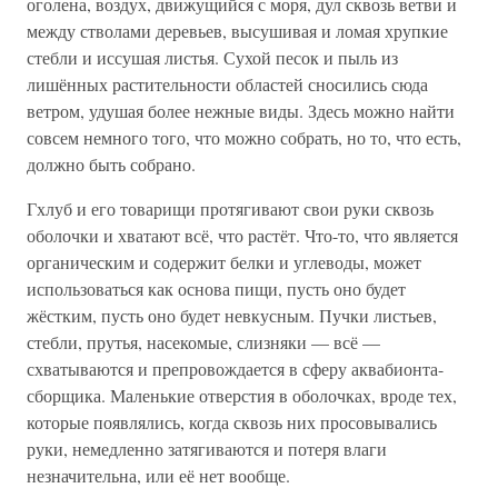
оголена, воздух, движущийся с моря, дул сквозь ветви и
между стволами деревьев, высушивая и ломая хрупкие
стебли и иссушая листья. Сухой песок и пыль из
лишённых растительности областей сносились сюда
ветром, удушая более нежные виды. Здесь можно найти
совсем немного того, что можно собрать, но то, что есть,
должно быть собрано.
Гхлуб и его товарищи протягивают свои руки сквозь
оболочки и хватают всё, что растёт. Что-то, что является
органическим и содержит белки и углеводы, может
использоваться как основа пищи, пусть оно будет
жёстким, пусть оно будет невкусным. Пучки листьев,
стебли, прутья, насекомые, слизняки — всё —
схватываются и препровождается в сферу аквабионта-
сборщика. Маленькие отверстия в оболочках, вроде тех,
которые появлялись, когда сквозь них просовывались
руки, немедленно затягиваются и потеря влаги
незначительна, или её нет вообще.