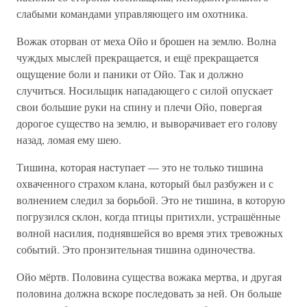
слабыми командами управляющего им охотника.
Вожак оторван от меха Ойо и брошен на землю. Волна
чуждых мыслей прекращается, и ещё прекращается
ощущение боли и паники от Ойо. Так и должно
случиться. Носильщик нападающего с силой опускает
свои большие руки на спину и плечи Ойо, повергая
дорогое существо на землю, и выворачивает его голову
назад, ломая ему шею.
Тишина, которая наступает — это не только тишина
охваченного страхом клана, который был разбужен и с
волнением следил за борьбой. Это не тишина, в которую
погрузился склон, когда птицы притихли, устрашённые
волной насилия, поднявшейся во время этих тревожных
событий. Это пронзительная тишина одиночества.
Ойо мёртв. Половина существа вожака мертва, и другая
половина должна вскоре последовать за ней. Он больше