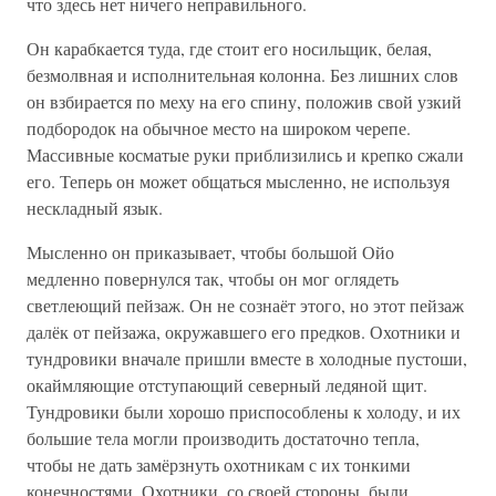
что здесь нет ничего неправильного.
Он карабкается туда, где стоит его носильщик, белая,
безмолвная и исполнительная колонна. Без лишних слов
он взбирается по меху на его спину, положив свой узкий
подбородок на обычное место на широком черепе.
Массивные косматые руки приблизились и крепко сжали
его. Теперь он может общаться мысленно, не используя
нескладный язык.
Мысленно он приказывает, чтобы большой Ойо
медленно повернулся так, чтобы он мог оглядеть
светлеющий пейзаж. Он не сознаёт этого, но этот пейзаж
далёк от пейзажа, окружавшего его предков. Охотники и
тундровики вначале пришли вместе в холодные пустоши,
окаймляющие отступающий северный ледяной щит.
Тундровики были хорошо приспособлены к холоду, и их
большие тела могли производить достаточно тепла,
чтобы не дать замёрзнуть охотникам с их тонкими
конечностями. Охотники, со своей стороны, были