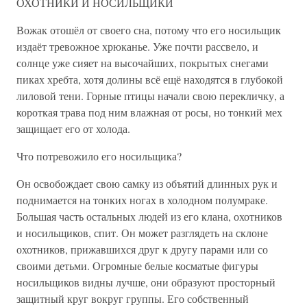
ОХОТНИКИ И НОСИЛЬЩИКИ
Вожак отошёл от своего сна, потому что его носильщик
издаёт тревожное хрюканье. Уже почти рассвело, и
солнце уже сияет на высочайших, покрытых снегами
пиках хребта, хотя долины всё ещё находятся в глубокой
лиловой тени. Горные птицы начали свою перекличку, а
короткая трава под ним влажная от росы, но тонкий мех
защищает его от холода.
Что потревожило его носильщика?
Он освобождает свою самку из объятий длинных рук и
поднимается на тонких ногах в холодном полумраке.
Большая часть остальных людей из его клана, охотников
и носильщиков, спит. Он может разглядеть на склоне
охотников, прижавшихся друг к другу парами или со
своими детьми. Огромные белые косматые фигуры
носильщиков видны лучше, они образуют просторный
защитный круг вокруг группы. Его собственный