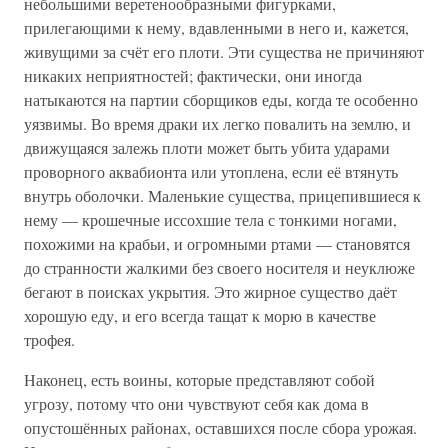
небольшими веретенообразными фигурками,
прилегающими к нему, вдавленными в него и, кажется,
живущими за счёт его плоти. Эти существа не причиняют
никаких неприятностей; фактически, они иногда
натыкаются на партии сборщиков еды, когда те особенно
уязвимы. Во время драки их легко повалить на землю, и
движущаяся залежь плоти может быть убита ударами
проворного аквабионта или утоплена, если её втянуть
внутрь оболочки. Маленькие существа, прицепившиеся к
нему — крошечные иссохшие тела с тонкими ногами,
похожими на крабьи, и огромными ртами — становятся
до странности жалкими без своего носителя и неуклюже
бегают в поисках укрытия. Это жирное существо даёт
хорошую еду, и его всегда тащат к морю в качестве
трофея.
Наконец, есть воины, которые представляют собой
угрозу, потому что они чувствуют себя как дома в
опустошённых районах, оставшихся после сбора урожая.