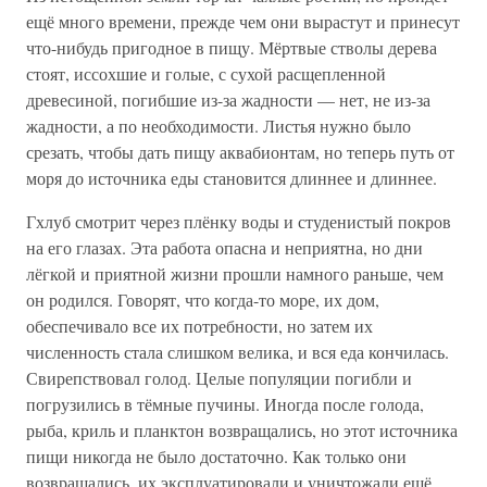
ещё много времени, прежде чем они вырастут и принесут
что-нибудь пригодное в пищу. Мёртвые стволы дерева
стоят, иссохшие и голые, с сухой расщепленной
древесиной, погибшие из-за жадности — нет, не из-за
жадности, а по необходимости. Листья нужно было
срезать, чтобы дать пищу аквабионтам, но теперь путь от
моря до источника еды становится длиннее и длиннее.
Гхлуб смотрит через плёнку воды и студенистый покров
на его глазах. Эта работа опасна и неприятна, но дни
лёгкой и приятной жизни прошли намного раньше, чем
он родился. Говорят, что когда-то море, их дом,
обеспечивало все их потребности, но затем их
численность стала слишком велика, и вся еда кончилась.
Свирепствовал голод. Целые популяции погибли и
погрузились в тёмные пучины. Иногда после голода,
рыба, криль и планктон возвращались, но этот источника
пищи никогда не было достаточно. Как только они
возвращались, их эксплуатировали и уничтожали ещё