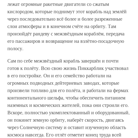
лежат огромные ракетные двигатели со сжатым
кислородом, которые поднимут этот корабль над землёй
через последовательно всё более и более разреженные
слои атмосферы и в конечном счёте на орбиту. Там
произойдёт рандеву с межзвёздным кораблём, передача
его пассажиров и возвращение на взлётно-посадочную
полосу.
Сам по себе межзвёздный корабль завершён и почти
готов к полёту. Всю свою жизнь Пиккарблик участвовал
в его постройке. Он и его семейство работали на
огромных подводных дейтериевых заводах, которые
произвели топливо для его полёта, и работали на фермах
континентального шельфа, чтобы обеспечить питанием
наземных и космических жителей, пока они строили его.
Вскоре, полностью укомплектованный и оборудованный,
он покинет земную орбиту, наберёт скорость, двигаясь
через Солнечную систему и оставит изученную область
космоса навсегда. Его отлёт отметит конец труда всей