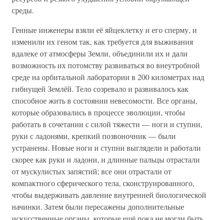
среды.
Генные инженеры взяли её яйцеклетку и его сперму, и
изменили их геном так, как требуется для выживания
вдалеке от атмосферы Земли, объединили их и дали
возможность их потомству развиваться во внеутробной
среде на орбитальной лаборатории в 200 километрах над
гибнущей Землёй. Тело созревало и развивалось как
способное жить в состоянии невесомости. Все органы,
которые образовались в процессе эволюции, чтобы
работать в сочетании с силой тяжести — ноги и ступни,
руки с ладонями, крепкий позвоночник — были
устранены. Новые ноги и ступни выглядели и работали
скорее как руки и ладони, и длинные пальцы отрастали
от мускулистых запястий; все они отрастали от
компактного сферического тела, сконструированного,
чтобы выдерживать давление внутренней биологической
начинки. Затем были пересажены дополнительные
искусственные органы, которые ещё пока не могли быть