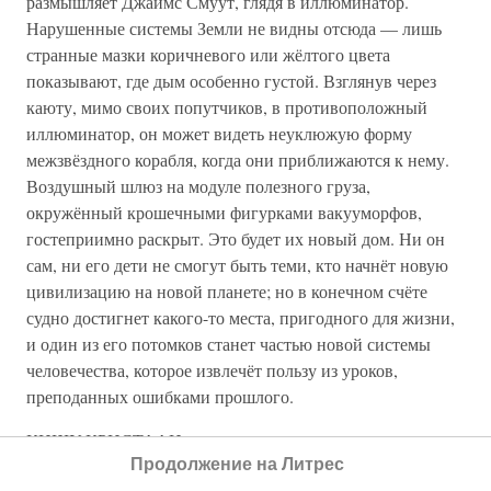
размышляет Джаймс Смуут, глядя в иллюминатор.
Нарушенные системы Земли не видны отсюда — лишь
странные мазки коричневого или жёлтого цвета
показывают, где дым особенно густой. Взглянув через
каюту, мимо своих попутчиков, в противоположный
иллюминатор, он может видеть неуклюжую форму
межзвёздного корабля, когда они приближаются к нему.
Воздушный шлюз на модуле полезного груза,
окружённый крошечными фигурками вакууморфов,
гостеприимно раскрыт. Это будет их новый дом. Ни он
сам, ни его дети не смогут быть теми, кто начнёт новую
цивилизацию на новой планете; но в конечном счёте
судно достигнет какого-то места, пригодного для жизни,
и один из его потомков станет частью новой системы
человечества, которое извлечёт пользу из уроков,
преподанных ошибками прошлого.
КИШУ КРИСТААН
Продолжение на Литрес
Homo sapiens sapiens