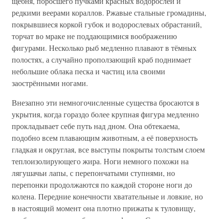
щебня, поросшего пучками красных водорослей и
редкими веерами кораллов. Ржавые стальные громадины,
покрывшиеся коркой губок и водорослевых обрастаний,
торчат во мраке не поддающимися воображению
фигурами. Несколько рыб медленно плавают в тёмных
полостях, а случайно проползающий краб поднимает
небольшие облака песка и частиц ила своими
заострёнными ногами.
Внезапно эти немногочисленные существа бросаются в
укрытия, когда гораздо более крупная фигура медленно
прокладывает себе путь над дном. Она обтекаема,
подобно всем плавающим животным, а её поверхность
гладкая и округлая, все выступы покрыты толстым слоем
теплоизолирующего жира. Ноги немного похожи на
лягушачьи лапы, с перепончатыми ступнями, но
перепонки продолжаются по каждой стороне ноги до
колена. Передние конечности хватательные и ловкие, но
в настоящий момент она плотно прижаты к туловищу,