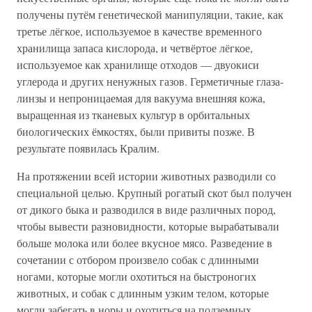
получены путём генетической манипуляции, такие, как
третье лёгкое, используемое в качестве временного
хранилища запаса кислорода, и четвёртое лёгкое,
используемое как хранилище отходов — двуокиси
углерода и других ненужных газов. Герметичные глаза-
линзы и непроницаемая для вакуума внешняя кожа,
выращенная из тканевых культур в орбитальных
биологических ёмкостях, были привиты позже. В
результате появилась Кралим.
На протяжении всей истории животных разводили со
специальной целью. Крупный рогатый скот был получен
от дикого быка и разводился в виде различных пород,
чтобы вывести разновидности, которые вырабатывали
больше молока или более вкусное мясо. Разведение в
сочетании с отбором произвело собак с длинными
ногами, которые могли охотиться на быстроногих
животных, и собак с длинным узким телом, которые
могли забегать в норы и охотиться на подземных