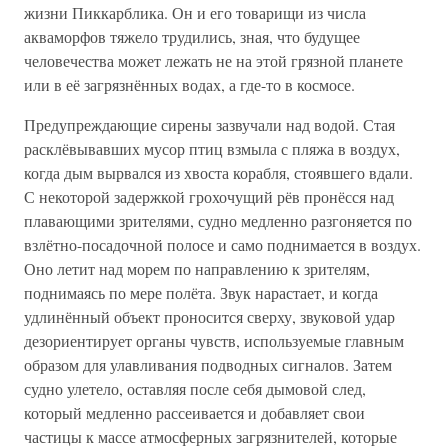
жизни Пиккарблика. Он и его товарищи из числа
акваморфов тяжело трудились, зная, что будущее
человечества может лежать не на этой грязной планете
или в её загрязнённых водах, а где-то в космосе.
Предупреждающие сирены зазвучали над водой. Стая
расклёвывавших мусор птиц взмыла с пляжа в воздух,
когда дым вырвался из хвоста корабля, стоявшего вдали.
С некоторой задержкой грохочущий рёв пронёсся над
плавающими зрителями, судно медленно разгоняется по
взлётно-посадочной полосе и само поднимается в воздух.
Оно летит над морем по направлению к зрителям,
поднимаясь по мере полёта. Звук нарастает, и когда
удлинённый объект проносится сверху, звуковой удар
дезориентирует органы чувств, используемые главным
образом для улавливания подводных сигналов. Затем
судно улетело, оставляя после себя дымовой след,
который медленно рассеивается и добавляет свои
частицы к массе атмосферных загрязнителей, которые