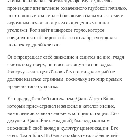
чтобы не нарушать обтекаемую форму. Существо
производит впечатление охваченного глубокой печалью,
но это лишь из-за лица с большими тёмными глазами и
огромным печальным ртом с опущенными вниз
уголками. Рот ведёт в широкое горло, которое
соединяется с обширной областью жабр, тянущихся
поперек грудной клетки.
Оно прекращает своё движение и садится на дно, глядя
сквозь воду вверх, пытаясь заглянуть выше воды.
Наверху лежит целый новый мир, мир, который не
должен казаться странным, поскольку это мир прямых
предков этого существа.
Его прадед был библиотекарем, Джон Артур Блик,
который присматривал и заносил в каталог знание,
накопленное за века человеческой цивилизации. Его
дедушка, Джон Блик-младший, был художником,
вносивший свой вклад в культуру цивилизации. Его
отец, Джон Блик III, был астрофизиком, добавивший