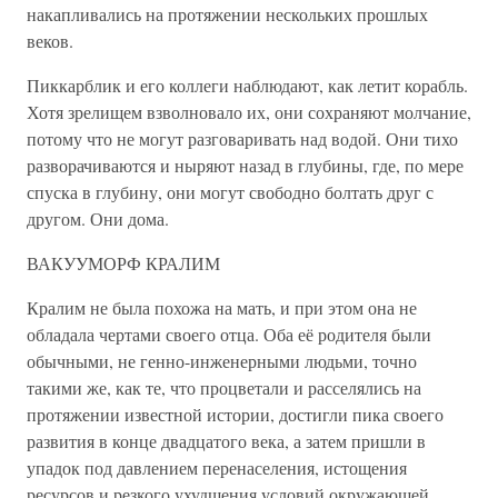
накапливались на протяжении нескольких прошлых
веков.
Пиккарблик и его коллеги наблюдают, как летит корабль.
Хотя зрелищем взволновало их, они сохраняют молчание,
потому что не могут разговаривать над водой. Они тихо
разворачиваются и ныряют назад в глубины, где, по мере
спуска в глубину, они могут свободно болтать друг с
другом. Они дома.
ВАКУУМОРФ КРАЛИМ
Кралим не была похожа на мать, и при этом она не
обладала чертами своего отца. Оба её родителя были
обычными, не генно-инженерными людьми, точно
такими же, как те, что процветали и расселялись на
протяжении известной истории, достигли пика своего
развития в конце двадцатого века, а затем пришли в
упадок под давлением перенаселения, истощения
ресурсов и резкого ухудшения условий окружающей