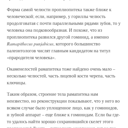
Форма самой челюсти проплиопитека также ближе к
человеческой; если, например, у гориллы челюсть
продолговатая с почти параллельными рядами зубов, то у
человека она подковообразная. И похоже, что из
проплиопитека развился другой гоминид, а именно
Ramapithecus punjabicus
, которого большинство
палеонтологов числят главным кандидатом на титул
«прародителя человека».
Окаменелостей рамапитека тоже найдено очень мало –
несколько челюстей, часть лицевой кости черепа, часть
ключицы.
Таким образом, строение тела рамапитека нам
неизвестно, но реконструкции показывают, что у него во
всяком случае было уплощенное лицо, как у гоминидов,
и зубной аппарат – еще ближе к гоминидам. Если бы где-
то удалось найти хорошо сохранившийся скелет этого