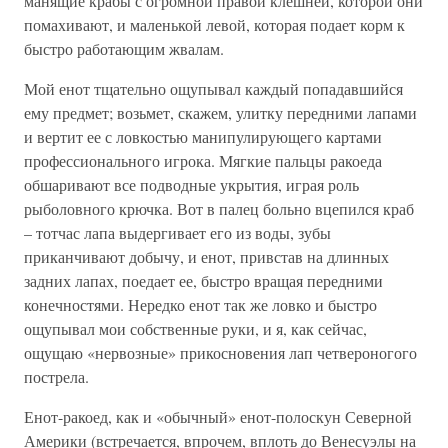
манящие крабы с огромной правой клешней, которой они
помахивают, и маленькой левой, которая подает корм к
быстро работающим жвалам.
Мой енот тщательно ощупывал каждый попадавшийся
ему предмет; возьмет, скажем, улитку передними лапами
и вертит ее с ловкостью манипулирующего картами
профессионального игрока. Мягкие пальцы ракоеда
обшаривают все подводные укрытия, играя роль
рыболовного крючка. Вот в палец больно вцепился краб
– тотчас лапа выдергивает его из воды, зубы
приканчивают добычу, и енот, привстав на длинных
задних лапах, поедает ее, быстро вращая передними
конечностями. Нередко енот так же ловко и быстро
ощупывал мои собственные руки, и я, как сейчас,
ощущаю «нервозные» прикосновения лап четвероногого
пострела.
Енот-ракоед, как и «обычный» енот-полоскун Северной
Америки (встречается, впрочем, вплоть до Венесуэлы на