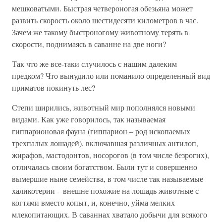
мешковатыми. Быстрая четвероногая обезьяна может
развить скорость около шестидесяти километров в час.
Зачем же такому быстроногому животному терять в
скорости, поднимаясь в саванне на две ноги?
Так что же все-таки случилось с нашим далеким
предком? Что вынудило или поманило определенный вид
приматов покинуть лес?
Степи ширились, животный мир пополнялся новыми
видами. Как уже говорилось, так называемая
гиппарионовая фауна (гиппарион – род ископаемых
трехпалых лошадей), включавшая различных антилоп,
жирафов, мастодонтов, носорогов (в том числе безрогих),
отличалась своим богатством. Были тут и совершенно
вымершие ныне семейства, в том числе так называемые
халикотерии – внешне похожие на лошадь животные с
когтями вместо копыт, и, конечно, уйма мелких
млекопитающих. В саваннах хватало добычи для всякого