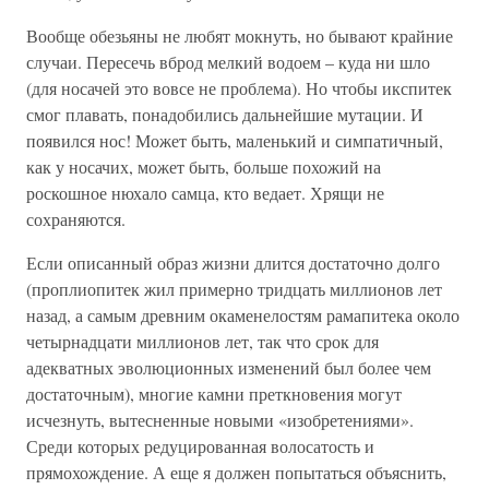
Вообще обезьяны не любят мокнуть, но бывают крайние
случаи. Пересечь вброд мелкий водоем – куда ни шло
(для носачей это вовсе не проблема). Но чтобы икспитек
смог плавать, понадобились дальнейшие мутации. И
появился нос! Может быть, маленький и симпатичный,
как у носачих, может быть, больше похожий на
роскошное нюхало самца, кто ведает. Хрящи не
сохраняются.
Если описанный образ жизни длится достаточно долго
(проплиопитек жил примерно тридцать миллионов лет
назад, а самым древним окаменелостям рамапитека около
четырнадцати миллионов лет, так что срок для
адекватных эволюционных изменений был более чем
достаточным), многие камни преткновения могут
исчезнуть, вытесненные новыми «изобретениями».
Среди которых редуцированная волосатость и
прямохождение. А еще я должен попытаться объяснить,