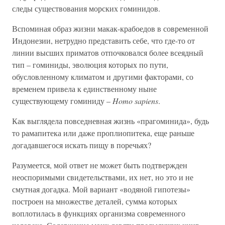
следы существования морских гоминидов.
Вспоминая образ жизни макак-крабоедов в современной
Индонезии, нетрудно представить себе, что где-то от
линии высших приматов отпочковался более всеядный
тип – гоминиды, эволюция которых по пути,
обусловленному климатом и другими факторами, со
временем привела к единственному ныне
существующему гоминиду –
Homo sapiens
.
Как выглядела повседневная жизнь «прагоминида», будь
то рамапитека или даже проплиопитека, еще раньше
догадавшегося искать пищу в поречьях?
Разумеется, мой ответ не может быть подтвержден
неоспоримыми свидетельствами, их нет, но это и не
смутная догадка. Мой вариант «водяной гипотезы»
построен на множестве деталей, сумма которых
воплотилась в функциях организма современного