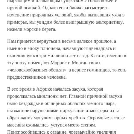
ныряющим и плавающим существом с голой кожей и
прямой осанкой. Однако если ближе рассмотреть
изменение природных условий, якобы вызвавших уход в
приморье, мы увидим более выигрышную альтернативу,
нежели морские берега.
Нам придется вернуться в весьма далекое прошлое, а
именно в эпоху плиоцена, начавшуюся двенадцать и
окончившуюся три миллиона лет назад. Кстати, именно в
эту эпоху помещают Моррис и Морган своих
«человекообразных обезьян», а вернее гоминидов, то есть
предшественников человека.
В это время в Африке началась засуха, которая
продолжалась миллионы лет. Главной причиной засухи
было бездождье в обширных областях земного шара,
вызванное нарушениями циркуляции атмосферы из-за
образования могучих горных хребтов. Огромные лесные
массивы сжимались, уступая место степям.
Приспособившись к саванне, чрезвычайно увеличил