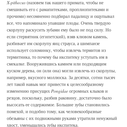
X-pithecus
(назовем так нашего примата, чтобы не
смешивать его с рамапитеками, проплиопитеками и
прочими) несомненно подбирал падалицу и ощупывал
все, что напоминало упавшие плоды. Очень твердую
скорлупу раскусить зубами ему было не под силу. Но
если стервятник (египетский), взяв клювом камень,
разбивает им скорлупу яиц страуса, а шимпанзе
использует соломинку, чтобы извлечь термитов из
термитника, то почему бы икспитеку уступать им в
смекалке. Вооружившись камнем или подходящим
куском дерева, он (или она) могли извлечь из скорлупы,
например, вкусного моллюска. За десятки, сотни тысяч
лет такой навык мог привести к целесообразному
изменению присущих
Pongidae
огромных клыков и
резцов, поскольку, разбив раковину, достаточно было
высосать ее содержимое. Большие зубы становились
помехой, и подобно тому, как человекообразные
обезьяны с их подвижными руками утратили ненужный
хвост, уменьшались зубы икспитека.