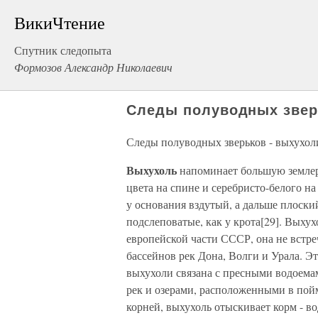
ВикиЧтение
Спутник следопыта
Формозов Александр Николаевич
Следы полуводных звер
Следы полуводных зверьков - выхухол
Выхухоль
напоминает большую землер
цвета на спине и серебристо-белого н
у основания вздутый, а дальше плоский
подслеповатые, как у крота[29]. Выху
европейской части СССР, она не встре
бассейнов рек Дона, Волги и Урала. Э
выхухоли связана с пресными водоема
рек и озерами, расположенными в пойм
корней, выхухоль отыскивает корм - в