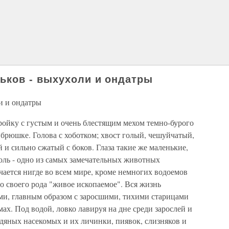
ьков - выхухоли и ондатры
и и ондатры
ойку с густым и очень блестящим мехом темно-бурого
а брюшке. Голова с хоботком; хвост голый, чешуйчатый,
 и сильно сжатый с боков. Глаза такие же маленькие,
холь - одно из самых замечательных животных
чается нигде во всем мире, кроме немногих водоемов
то своего рода "живое ископаемое". Вся жизнь
ми, главным образом с заросшими, тихими старицами
ах. Под водой, ловко лавируя на дне среди зарослей и
одяных насекомых и их личинки, пиявок, слизняков и