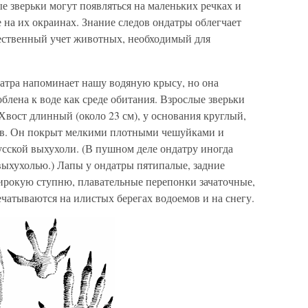
е зверьки могут появляться на маленьких речках и
 на их окраинах. Знание следов ондатры облегчает
чественный учет животных, необходимый для
атра напоминает нашу водяную крысу, но она
блена к воде как среде обитания. Взрослые зверьки
. Хвост длинный (около 23 см), у основания круглый,
ков. Он покрыт мелкими плотными чешуйками и
усской выхухоли. (В пушном деле ондатру иногда
ыхухолью.) Лапы у ондатры пятипалые, задние
ирокую ступню, плавательные перепонки зачаточные,
чатываются на илистых берегах водоемов и на снегу.