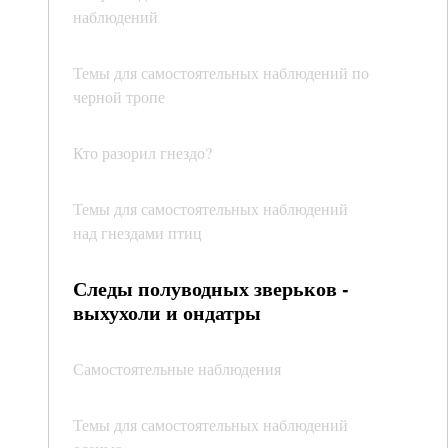
наблюдений
Темы для самостоятельных наблюдений по
черной тропе
Кто разорил гнездо?
Темы для самостоятельных наблюдений
над гнездами птиц
Следы полуводных зверьков -
выхухоли и ондатры
Самостоятельные наблюдения
Темы для самостоятельных наблюдений