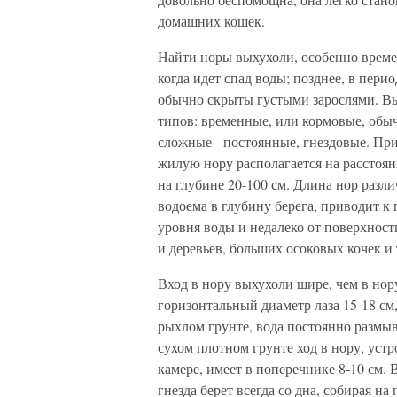
домашних кошек.
Найти норы выхухоли, особенно времен
когда идет спад воды; позднее, в пери
обычно скрыты густыми зарослями. Вы
типов: временные, или кормовые, обыч
сложные - постоянные, гнездовые. При
жилую нору располагается на расстояни
на глубине 20-100 см. Длина нор различ
водоема в глубину берега, приводит к 
уровня воды и недалеко от поверхнос
и деревьев, больших осоковых кочек и т
Вход в нору выхухоли шире, чем в нор
горизонтальный диаметр лаза 15-18 см,
рыхлом грунте, вода постоянно размыва
сухом плотном грунте ход в нору, ус
камере, имеет в поперечнике 8-10 см.
гнезда берет всегда со дна, собирая н