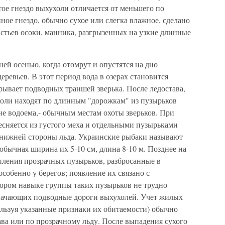
ое гнездо выхухоли отличается от меньшего по
ное гнездо, обычно сухое или слегка влажное, сделано
стьев осоки, манника, разгрызенных на узкие длинные
ей осенью, когда отомрут и опустятся на дно
еревьев. В этот период вода в озерах становится
крывает подводных траншей зверька. После ледостава,
холи находят по длинным "дорожкам" из пузырьков
ине водоема,- обычным местам охоты зверьков. При
есняется из густого меха и отдельными пузырьками
у нижней стороны льда. Украинские рыбаки называют
бычная ширина их 5-10 см, длина 8-10 м. Позднее на
пления прозрачных пузырьков, разбросанные в
собенно у берегов; появление их связано с
тором навыке группы таких пузырьков не трудно
значающих подводные дороги выхухолей. Учет жилых
ользуя указанные признаки их обитаемости) обычно
ава или по прозрачному льду. После выпадения сухого