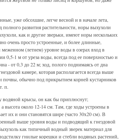
ные, уже обсохшие, легче весной и в начале лета,
од полного развития растительности, норы выхухоли
хухоли, как и другие зверьки, имеют норы нескольких
но очень просто устроенные, и более длинные,
 меженном (летнем) уровне воды в озерах вход в
и 0,5-1 м от уреза воды, всегда под ее поверхностью и
на - от 0,3 до 22 м; ход, полого поднимаясь от дна
гнездовой камере, которая располагается всегда выше
ти почвы, обычно под прикрытием корней кустарников
. п.
у водяной крысы, он как бы приплюснут;
 а высота около 12-14 см. Там, где ходы устроены в
ет их и они становятся шире (часто 30x20 см). В
троенный выше уровня воды и подводящий к гнездовой
 Выхухоль как типичный водный зверек материал для
а подстилку гнилые корешки и стебли водяных растений,