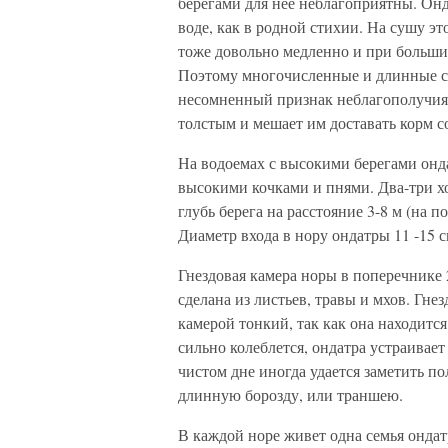
берегами для нее неблагоприятны. Онда
воде, как в родной стихии. На сушу эт
тоже довольно медленно и при больши
Поэтому многочисленные и длинные сл
несомненный признак неблагополучия 
толстым и мешает им доставать корм со
На водоемах с высокими берегами онд
высокими кочками и пнями. Два-три хо
глубь берега на расстояние 3-8 м (на 
Диаметр входа в нору ондатры 11 -15 с
Гнездовая камера норы в поперечнике 2
сделана из листьев, травы и мхов. Гне
камерой тонкий, так как она находится
сильно колеблется, ондатра устраивае
чистом дне иногда удается заметить п
длинную борозду, или траншею.
В каждой норе живет одна семья онда