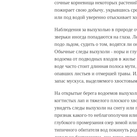
сочные корневища некоторых растений
пожирает свою добычу, укрывшись сре
или под водой уверенно отыскивает ход
Наблюдения за выхухолью в природе оч
зверьки иногда попадаются на глаза. Л
подо льдом, судить о том, водятся ли 
Обычные следы выхухоли - норы и глу
водоема от подводных входов в жилье 
воде часто стоит длинная полоса мути,
опавших листьев и отмершей травы. Ил
запас мускуса, выделяемого хвостовы
На открытые берега водоемов выхухоль
когтистых лап и тяжелого плоского хво
увидеть следы выхухоли на снегу или 
признак какого-то неблагополучия или
глубокого промерзания озер зимой или
типичного обитателя вод покинуть ро
довольно беспомощна, она легко стано