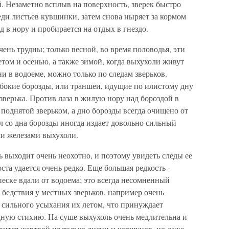
. Незаметно всплыв на поверхность, зверек быстро
ди листьев кувшинки, затем снова ныряет за кормом
 в нору и пробирается на отдых в гнездо.
ень трудны; только весной, во время половодья, эти
етом и осенью, а также зимой, когда выхухоли живут
они в водоеме, можно только по следам зверьков.
бокие борозды, или траншеи, идущие по илистому дну
зверька. Против лаза в жилую нору над бороздой в
 поднятой зверьком, а дно борозды всегда очищено от
 со дна борозды иногда издает довольно сильный
ми железами выхухоли.
 выходит очень неохотно, и поэтому увидеть следы ее
ста удается очень редко. Еще большая редкость -
песке вдали от водоема; это всегда несомненный
 бедствия у местных зверьков, например очень
 сильного усыхания их летом, что принуждает
дную стихию. На суше выхухоль очень медлительна и
вится жертвой не только лисиц и коршунов, но даже