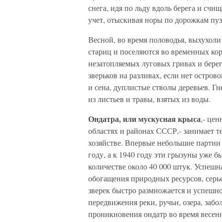
снега, идя по льду вдоль берега и счи
учет, отыскивая норы по дорожкам пуз
Весной, во время половодья, выхухол
стариц и поселяются во временных кор
незатопляемых луговых гривах и бере
зверьков на разливах, если нет остров
и сена, дуплистые стволы деревьев. Г
из листьев и травы, взятых из воды.
Ондатра, или мускусная крыса
,- це
областях и районах СССР,- занимает т
хозяйстве. Впервые небольшие партии
году, а к 1940 году эти грызуны уже 
количестве около 40 000 штук. Успешн
обогащения природных ресурсов, серье
зверек быстро размножается и успешно
передвижения реки, ручьи, озера, заб
проникновения ондатр во время весен