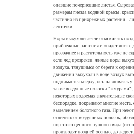
опавшие почерневшие листья. Сыроват
размерам гнезда водяной крысы; крыси
частично из прибрежных растений - ли
ленточки.
Норы выхухоли легче отыскивать поздн
прибрежные растения и опадет лист с д
прозрачнее и растительность уже не с
если лед прозрачен, жилые норы выху
воздуха, тянущимся от берега к серед
движении выхухоли в воде воздух выт
поднимается кверху, останавливаясь 
такие воздушные полоски "жмурами"; о
некоторых водоемах значительные ско
беспорядке, покрывают многие места, о
выделением болотного газа. При неко
отличить от воздушных полосок, обо
нор этого ценного пушного вида (исп
производят поздней осенью, до ледост