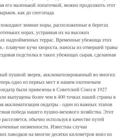
щая его маленькой лопаточкой, можно продолжить этот
ырьков, как до снегопада.
и покидают зимние норы, расположенные в берегах
отеньких норах, устраивая их на высоких
гах надпойменных террас. Временные убежища этих
ов,- плавучие кучи хвороста, наносы из отмершей травы
нездовая подстилка в таких убежищах сырая, сделанная
нный пушной зверек, акклиматизированный во многих
еперь одно из первых мест в нашем охотничьем
 ондатр были привезены в Советский Союз в 1927
были выпущены более чем в 400 точках нашей страны в
ая акклиматизация ондатры - один из важных этапов
зная победа нашего пушно-мехового хозяйства. Этот
 расселяется, обычно используя в качестве путей
олоченные низменности. Известны случаи
них паводков на многие десятки километров вниз по