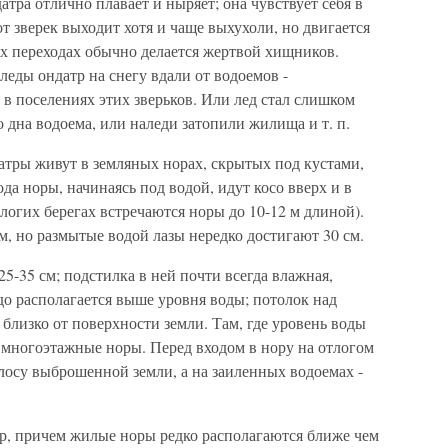
тра отлично плавает и ныряет; она чувствует себя в
от зверек выходит хотя и чаще выхухоли, но двигается
х переходах обычно делается жертвой хищников.
еды ондатр на снегу вдали от водоемов -
в поселениях этих зверьков. Или лед стал слишком
 дна водоема, или наледи затопили жилища и т. п.
атры живут в земляных норах, скрытых под кустами,
да норы, начинаясь под водой, идут косо вверх и в
пологих берегах встречаются норы до 10-12 м длиной).
м, но размытые водой лазы нередко достигают 30 см.
5-35 см; подстилка в ней почти всегда влажная,
здо располагается выше уровня воды; потолок над
 близко от поверхности земли. Там, где уровень воды
т многоэтажные норы. Перед входом в нору на отлогом
олосу выброшенной земли, а на заиленных водоемах -
тр, причем жилые норы редко располагаются ближе чем