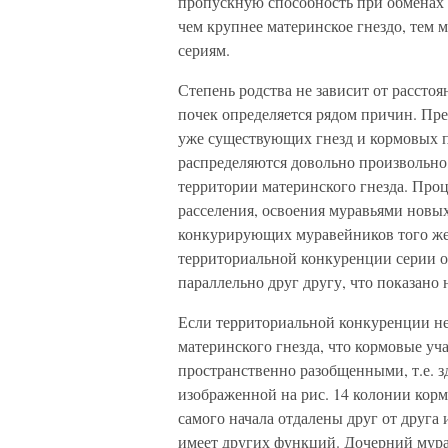
пропускную способность при обменах 
чем крупнее материнское гнездо, тем 
сериям.
Степень родства не зависит от рассто
почек определяется рядом причин. Пре
уже существующих гнезд и кормовых п
распределяются довольно произвольно,
территории материнского гнезда. Проц
расселения, освоения муравьями новых
конкурирующих муравейников того же 
территориальной конкуренции серии о
параллельно друг другу, что показано 
Если территориальной конкуренции нет
материнского гнезда, что кормовые уч
пространственно разобщенными, т.е. з
изображенной на рис. 14 колонии корм
самого начала отдалены друг от друга
имеет других функций. Дочерний мур