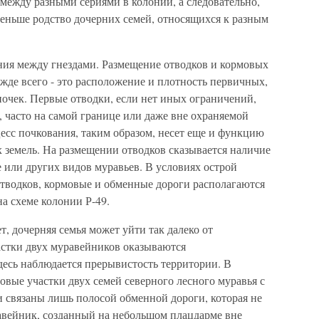
между разными сериями в колонии, а следовательно,
меньше родство дочерних семей, относящихся к разным
яния между гнездами. Размещение отводков и кормовых
жде всего - это расположение и плотность первичных,
очек. Первые отводки, если нет иных ограничений,
 часто на самой границе или даже вне охраняемой
есс почкования, таким образом, несет еще и функцию
 земель. На размещении отводков сказывается наличие
или других видов муравьев. В условиях острой
тводков, кормовые и обменные дороги располагаются
на схеме колонии Р-49.
, дочерняя семья может уйти так далеко от
астки двух муравейников оказываются
десь наблюдается прерывистость территории. В
овые участки двух семей северного лесного муравья с
 и связаны лишь полосой обменной дороги, которая не
авейник, созданный на небольшом плацдарме вне