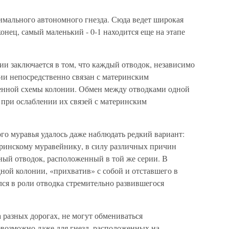
имального автономного гнезда. Сюда ведет широкая
нец, самый маленький - 0-1 находится еще на этапе
и заключается в том, что каждый отводок, независимо
рии непосредственно связан с материнским
денной схемы колонии. Обмен между отводками одной
 при ослаблении их связей с материнским
го муравья удалось даже наблюдать редкий вариант:
ринскому муравейнику, в силу различных причин
нный отводок, расположенный в той же серии. В
дной колонии, «прихватив» с собой и отставшего в
ся в роли отводка стремительно развившегося
 разных дорогах, не могут обмениваться
евозможно даже для гнезд, расположенных на