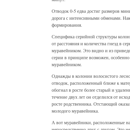
Отводок 0-5 едва достиг размеров мин
дорога с интенсивными обменами. Нако
формирования.
Специфика серийной структуры колони
от расстояния и количества гнезд в се
муравейником. Это видно и из приве
серии в принципе возможен, особенно
муравейником.
Однажды в колонии волосистого лесно
отводок, расположенный ближе к мате
обогнал в росте более старый и удале
течение двух лет он отделился от исхо
росте родственника. Отстающий оказал
молодого муравейника.
А вот муравейники, расположенные на
непосредственно друг с другом. Это н