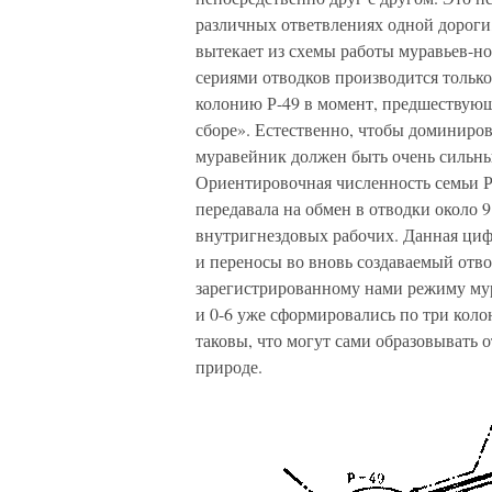
различных ответвлениях одной дороги,
вытекает из схемы работы муравьев-н
сериями отводков производится только
колонию Р-49 в момент, предшествующ
сборе». Естественно, чтобы доминиро
муравейник должен быть очень сильн
Ориентировочная численность семьи Р-4
передавала на обмен в отводки около 9
внутригнездовых рабочих. Данная циф
и переносы во вновь создаваемый отвод
зарегистрированному нами режиму мура
и 0-6 уже сформировались по три колон
таковы, что могут сами образовывать 
природе.