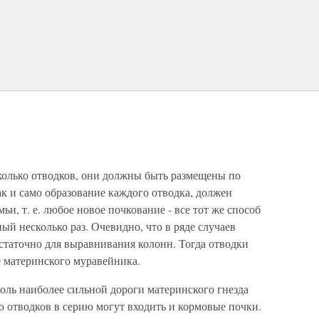
колько отводков, они должны быть размещены по
к и само образование каждого отводка, должен
ьи, т. е. любое новое почкование - все тот же способ
ый несколько раз. Очевидно, что в ряде случаев
статочно для выравнивания колонн. Тогда отводки
е материнского муравейника.
оль наиболее сильной дороги материнского гнезда
 отводков в серию могут входить и кормовые почки.