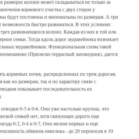
в размерах колонн может складываться не только за
раничения кормового участка с двух сторон у
ны будут постоянны и минимальны по размерам. А три
 возможность быстро развиваться. В этих условиях
 трех развивающихся колонн. Каждая из них в той или
ерние семьи. Тогда вдоль дорог муравейника возникает
тельных муравейников. Функциональная схема такой
леномошнике (Приокско-террасный заповедник), дается
ять кормовых почек, распределенных по трем дорогам.
как но размерам, так и по характеру связи с
тводков показывает последовательность их
.
 отводки 0-3 и 0-6. Они уже настолько крупны, что
нской семьей нет, хотя связующие дороги еще
езда 0-2, 0-4 и 0-7, Они мельче первых и еще
енсивность обменов невелика - до 20 переносов в 10