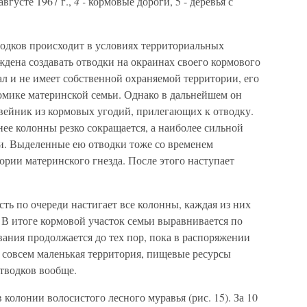
вгусте 1967 г.,
4 -
кормовые дороги, 5 - деревья с
водков происходит в условиях территориальных
дена создавать отводки на окраинах своего кормового
л и не имеет собственной охраняемой территории, его
номике материнской семьи. Однако в дальнейшем он
вейник из кормовых угодий, прилегающих к отводку.
нее колонны резко сокращается, а наиболее сильной
и. Выделенные ею отводки тоже со временем
ории материнского гнезда. После этого наступает
сть по очереди настигает все колонны, каждая из них
. В итоге кормовой участок семьи выравнивается по
ания продолжается до тех пор, пока в распоряжении
 совсем маленькая территория, пищевые ресурсы
тводков вообще.
олонии волосистого лесного муравья (рис. 15). За 10