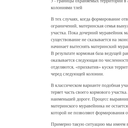
3 - границы охраняемых территорий в а
колониями тлей
В тех случаях, когда формирование от
ограничений, материнская семья вынуж
участка. Пока дочерний муравейник ма
существование не сказывается на эко
начинает вытеснять материнский мура
В результате кормовая база ведущей ра
оказывается следующая по численност
отделяются, «прихватив» куски террит
черед следующей колонии.
В классическом варианте подобная уча
теряет часть своего кормового участка
наименьшей дороге. Процесс выравнив
материнского муравейника не остается
которой не позволяют формирования о
Примерно такую ситуацию мы имеем в к