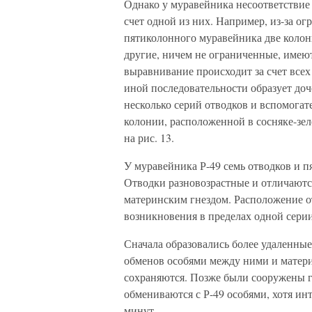
Однако у муравейника несоответствие 
счет одной из них. Например, из-за ог
пятиколонного муравейника две колон
другие, ничем не ограниченные, имеют
выравнивание происходит за счет всех
иной последовательности образует доч
несколько серий отводков и вспомога
колонии, расположенной в сосняке-зе
на рис. 13.
У муравейника Р-49 семь отводков и п
Отводки разновозрастные и отличаются 
материнским гнездом. Расположение о
возникновения в пределах одной серии
Сначала образовались более удаленные
обменов особями между ними и матери
сохраняются. Позже были сооружены гн
обмениваются с Р-49 особями, хотя инт
минут.