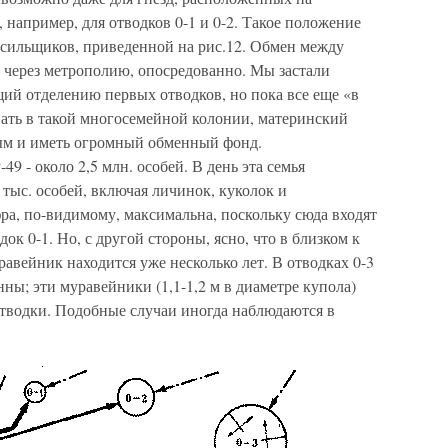
 например, для отводков 0-1 и 0-2. Такое положение
осильщиков, приведенной на рис.12. Обмен между
 через метрополию, опосредованно. Мы застали
ий отделению первых отводков, но пока все еще «в
вать в такой многосемейной колонии, материнский
ым и иметь огромный обменный фонд.
9 - около 2,5 млн. особей. В день эта семья
 тыс. особей, включая личинок, куколок и
ра, по-видимому, максимальна, поскольку сюда входят
ок 0-1. Но, с другой стороны, ясно, что в близком к
вейник находится уже несколько лет. В отводках 0-3
ны; эти муравейники (1,1-1,2 м в диаметре купола)
отводки. Подобные случаи иногда наблюдаются в