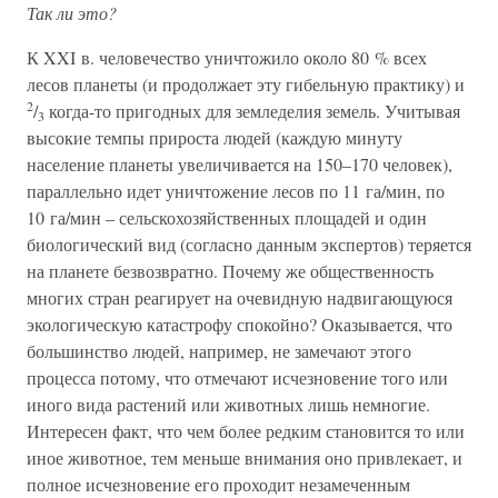
Так ли это?
К XXI в. человечество уничтожило около 80 % всех
лесов планеты (и продолжает эту гибельную практику) и
2
/
когда-то пригодных для земледелия земель. Учитывая
3
высокие темпы прироста людей (каждую минуту
население планеты увеличивается на 150–170 человек),
параллельно идет уничтожение лесов по 11 га/мин, по
10 га/мин – сельскохозяйственных площадей и один
биологический вид (согласно данным экспертов) теряется
на планете безвозвратно. Почему же общественность
многих стран реагирует на очевидную надвигающуюся
экологическую катастрофу спокойно? Оказывается, что
большинство людей, например, не замечают этого
процесса потому, что отмечают исчезновение того или
иного вида растений или животных лишь немногие.
Интересен факт, что чем более редким становится то или
иное животное, тем меньше внимания оно привлекает, и
полное исчезновение его проходит незамеченным