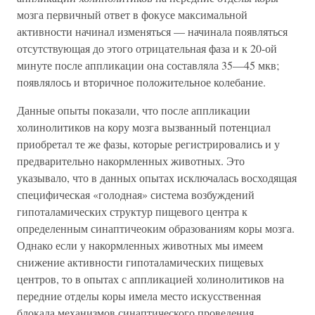
мозга первичный ответ в фокусе максимальной
активности начинал изменяться — начинала появляться
отсутствующая до этого отрицательная фаза и к 20-ой
минуте после аппликации она составляла 35—45 мкв;
появлялось и вторичное положительное колебание.
Данные опыты показали, что после аппликации
холинолитиков на кору мозга вызванный потенциал
приобретал те же фазы, которые регистрировались и у
предварительно накормленных животных. Это
указывало, что в данных опытах исключалась восходящая
специфическая «голодная» система возбуждений
гипоталамических структур пищевого центра к
определенным синаптичеоким образованиям коры мозга.
Однако если у накормленных животных мы имеем
снижение активности гипоталамических пищевых
центров, то в опытах с аппликацией холинолитиков на
передние отделы коры имела место искусственная
блокада механизмов синаптического проведения