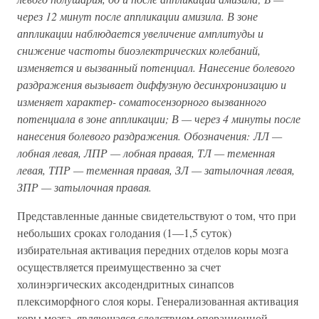
через 12 минут после аппликации амизила. В зоне
аппликации наблюдается увеличение амплитуды и
снижение частоты биоэлектрических колебаний,
изменяется и вызванный потенциал. Нанесение болевого
раздражения вызывает диффузную десинхронизацию и
изменяет характер- соматосензорного вызванного
потенциала в зоне аппликации; В — через 4 минуты после
нанесения болевого раздражения. Обозначения: ЛЛ —
лобная левая, ЛПР — лобная правая, ТЛ — теменная
левая, ТПР — теменная правая, ЗЛ — затылочная левая,
ЗПР — затылочная правая.
Представленные данные свидетельствуют о том, что при
небольших сроках голодания (1—1,5 суток)
избирательная активация передних отделов коры мозга
осуществляется преимущественно за счет
холинэргических аксодендритных синапсов
плексиморфного слоя коры. Генерализованная активация
коры мозга, являющаяся следствием операционной