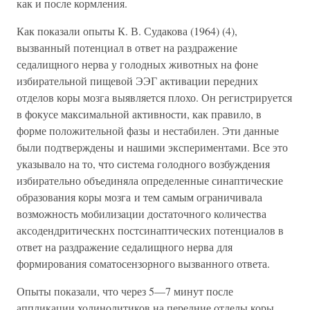
как и после кормления.
Как показали опыты К. В. Судакова (1964) (4),
вызванный потенциал в ответ на раздражение
седалищного нерва у голодных животных на фоне
избирательной пищевой ЭЭГ активации передних
отделов коры мозга выявляется плохо. Он регистрируется
в фокусе максимальной активности, как правило, в
форме положительной фазы и нестабилен. Эти данные
были подтверждены и нашими экспериментами. Все это
указывало на то, что система голодного возбуждения
избирательно объединяла определенные синаптические
образования коры мозга и тем самым ограничивала
возможность мобилизации достаточного количества
аксодендритическнх постсинаптических потенциалов в
ответ на раздражение седалищного нерва для
формирования соматосензорного вызванного ответа.
Опыты показали, что через 5—7 минут после
аппликации холинолитиков на передние отделы коры