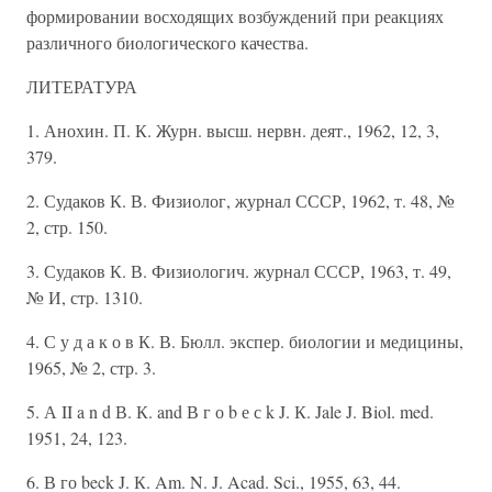
формировании восходящих возбуждений при реакциях
различного биологического качества.
ЛИТЕРАТУРА
1. Анохин. П. К. Журн. высш. нервн. деят., 1962, 12, 3,
379.
2. Судаков К. В. Физиолог, журнал СССР, 1962, т. 48, №
2, стр. 150.
3. Судаков К. В. Физиологич. журнал СССР, 1963, т. 49,
№ И, стр. 1310.
4. С у д а к о в К. В. Бюлл. экспер. биологии и медицины,
1965, № 2, стр. 3.
5. А II a n d В. К. and В г о b е с k J. К. Jale J. Biol. med.
1951, 24, 123.
6. В го beck J. К. Am. N. J. Acad. Sci., 1955, 63, 44.