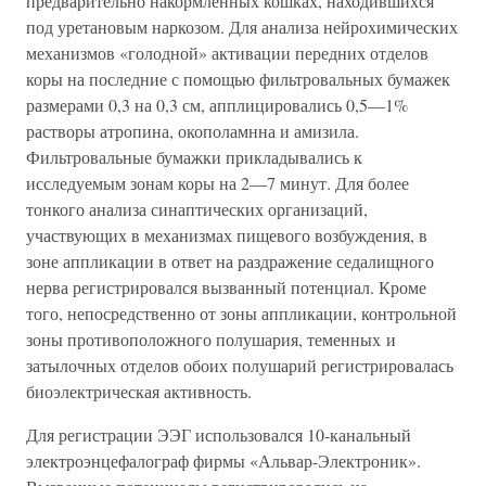
предварительно накормленных кошках, находившихся
под уретановым наркозом. Для анализа нейрохимических
механизмов «голодной» активации передних отделов
коры на последние с помощью фильтровальных бумажек
размерами 0,3 на 0,3 см, апплицировались 0,5—1%
растворы атропина, окополамнна и амизила.
Фильтровальные бумажки прикладывались к
исследуемым зонам коры на 2—7 минут. Для более
тонкого анализа синаптических организаций,
участвующих в механизмах пищевого возбуждения, в
зоне аппликации в ответ на раздражение седалищного
нерва регистрировался вызванный потенциал. Кроме
того, непосредственно от зоны аппликации, контрольной
зоны противоположного полушария, теменных и
затылочных отделов обоих полушарий регистрировалась
биоэлектрическая активность.
Для регистрации ЭЭГ использовался 10-канальный
электроэнцефалограф фирмы «Альвар-Электроник».