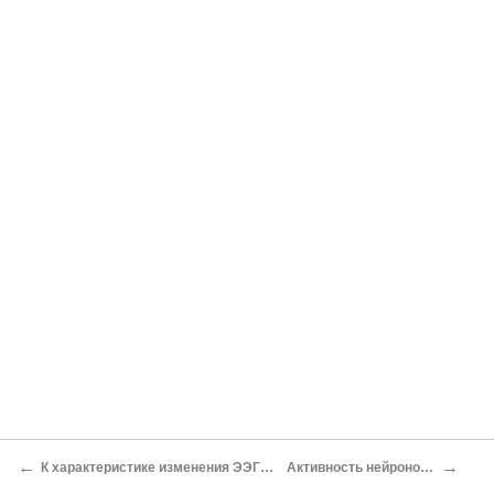
←
→
К характеристике изменения ЭЭГ у больных, находящихся на длительном лечебном голодании В. В. АРШАВСКИЙ, Б. В. КРАЙЦЕРОВ (Москва)
Активность нейронов коры головного мозга у голодных животных Ю. А. ФАДЕЕВ (Москва)