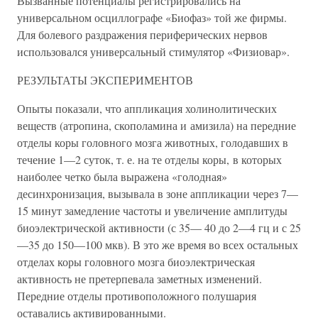
Вызванные потенциалы регистрировались на
универсальном осциллографе «Биофаз» той же фирмы.
Для болевого раздражения периферических нервов
использовался универсальный стимулятор «Физиовар».
РЕЗУЛЬТАТЫ ЭКСПЕРИМЕНТОВ
Опыты показали, что аппликация холинолитических
веществ (атропина, скополамина и амизила) на передние
отделы коры головного мозга животных, голодавших в
течение 1—2 суток, т. е. на те отделы коры, в которых
наиболее четко была выражена «голодная»
десинхронизация, вызывала в зоне аппликации через 7—
15 минут замедление частоты и увеличение амплитуды
биоэлектрической активности (с 35— 40 до 2—4 гц и с 25
—35 до 150—100 мкв). В это же время во всех остальных
отделах коры головного мозга биоэлектрическая
активность не претерпевала заметных изменений.
Передние отделы противоположного полушария
оставались активированными.