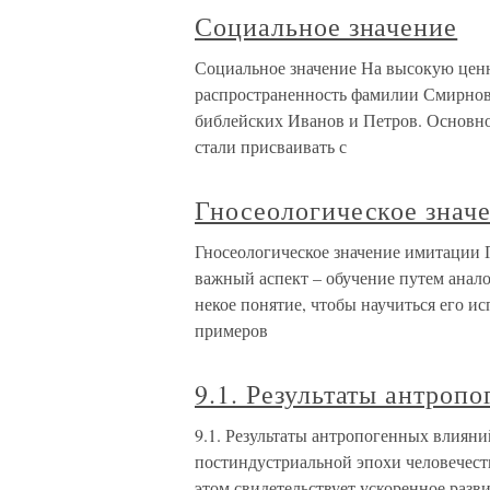
Социальное значение
Социальное значение На высокую ценно
распространенность фамилии Смирнов
библейских Иванов и Петров. Основно
стали присваивать с
Гносеологическое знач
Гносеологическое значение имитации 
важный аспект – обучение путем анало
некое понятие, чтобы научиться его и
примеров
9.1. Результаты антроп
9.1. Результаты антропогенных влияни
постиндустриальной эпохи человечеств
этом свидетельствует ускоренное разв