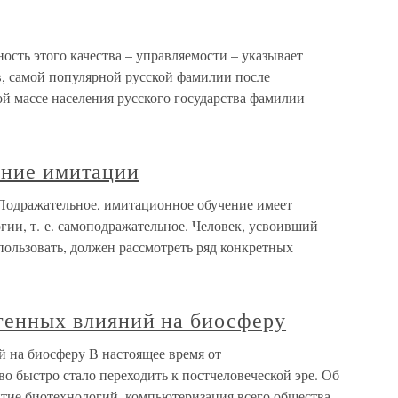
сть этого качества – управляемости – указывает
, самой популярной русской фамилии после
й массе населения русского государства фамилии
ение имитации
Подражательное, имитационное обучение имеет
гии, т. е. самоподражательное. Человек, усвоивший
спользовать, должен рассмотреть ряд конкретных
огенных влияний на биосферу
й на биосферу В настоящее время от
о быстро стало переходить к постчеловеческой эре. Об
итие биотехнологий, компьютеризация всего общества,