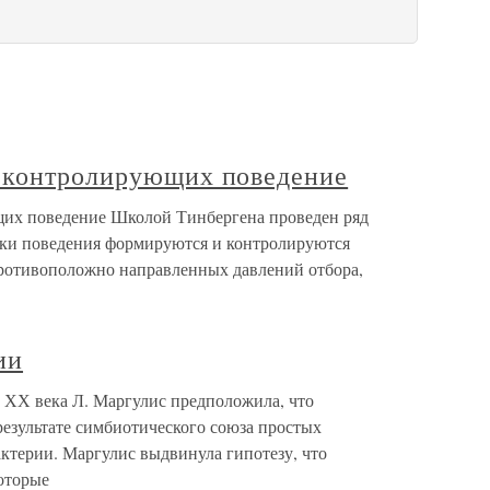
 контролирующих поведение
их поведение Школой Тинбергена проведен ряд
аки поведения формируются и контролируются
противоположно направленных давлений отбора,
ии
х ХХ века Л. Маргулис предположила, что
результате симбиотического союза простых
актерии. Маргулис выдвинула гипотезу, что
оторые