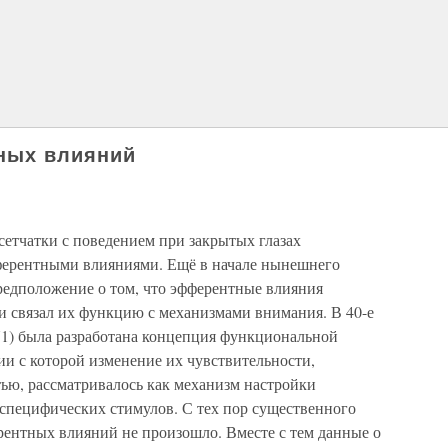
тных влияний
сетчатки с поведением при закрытых глазах
ерентными влияниями. Ещё в начале нынешнего
предположение о том, что эфферентные влияния
и связал их функцию с механизмами внимания. В 40-е
971) была разработана концепция функциональной
ии с которой изменение их чувствительности,
ью, рассматривалось как механизм настройки
-специфических стимулов. С тех пор существенного
рентных влияний не произошло. Вместе с тем данные о