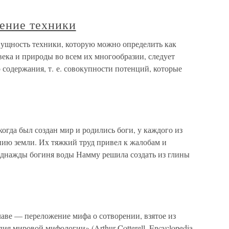
чение техники
Сущность техники, которую можно определить как
ека и природы во всем их многообразии, следует
 содержания, т. е. совокупности потенций, которые
когда был создан мир и родились боги, у каждого из
нию земли. Их тяжкий труд привел к жалобам и
Однажды богиня воды Намму решила создать из глины
лаве — переложение мифа о сотворении, взятое из
я мировой мифологии» (Arthur Cotterell. Encyclopedia