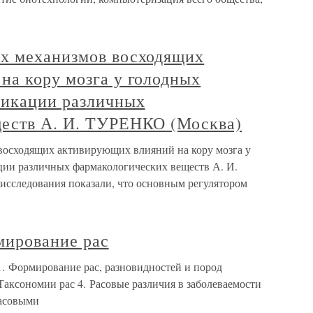
х механизмов восходящих
на кору мозга у голодных
ликации различных
еств А. И. ТУРЕНКО (Москва)
восходящих активирующих влияний на кору мозга у
ии различных фармакологических веществ А. И.
следования показали, что основным регулятором
мирование рас
1. Формирование рас, разновидностей и пород
Таксономии рас 4. Расовые различия в заболеваемости
расовыми