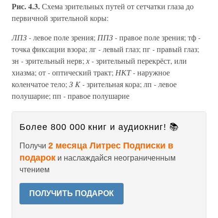
Рис. 4.3.
Схема зрительных путей от сетчатки глаза до
первичной зрительной коры:
ЛПЗ -
левое поле зрения;
ППЗ -
правое поле зрения; тф
-
точка фиксации взора; лг
-
левый глаз; пг
-
правый глаз;
зн
-
зрительный нерв;
х -
зрительный перекрёст, или
хиазма; от
-
оптический тракт;
НКТ -
наружное
коленчатое тело;
З K -
зрительная кора; лп
-
левое
полушарие; пп
-
правое полушарие
Более 800 000 книг и аудиокниг! 📚
2 месяца Литрес Подписки в
Получи
подарок
и наслаждайся неограниченным
чтением
ПОЛУЧИТЬ ПОДАРОК