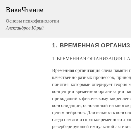
ВикиЧтение
Основы психофизиологии
Александров Юрий
1. ВРЕМЕННАЯ ОРГАНИ
1. ВРЕМЕННАЯ ОРГАНИЗАЦИЯ П
Временная организация следа памяти п
качественно разных процессов, приво
понятия, которыми оперирует теория к
концепции временной организации пам
приводящий к физическому закреплени
консолидации, основанный на многок
цепям нейронов. Длительность консол
следа памяти из кратковременного хран
реверберирующей импульсной активно