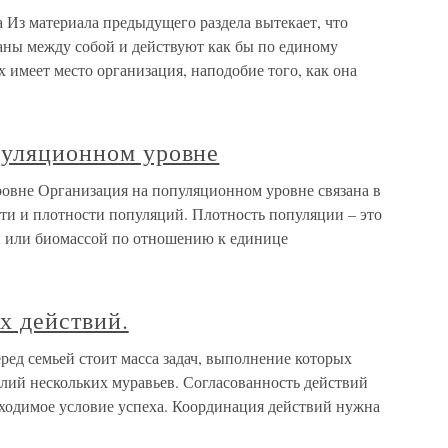
а Из материала предыдущего раздела вытекает, что
заны между собой и действуют как бы по единому
 имеет место организация, наподобие того, как она
пуляционном уровне
ровне Организация на популяционном уровне связана в
ти и плотности популяций. Плотность популяции – это
й или биомассой по отношению к единице
х действий.
ед семьей стоит масса задач, выполнение которых
лий нескольких муравьев. Согласованность действий
бходимое условие успеха. Координация действий нужна