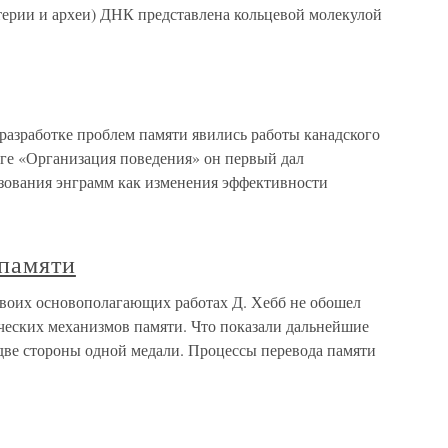
терии и археи) ДНК представлена кольцевой молекулой
разработке проблем памяти явились работы канадского
иге «Организация поведения» он первый дал
зования энграмм как изменения эффективности
 памяти
своих основополагающих работах Д. Хебб не обошел
еских механизмов памяти. Что показали дальнейшие
 две стороны одной медали. Процессы перевода памяти