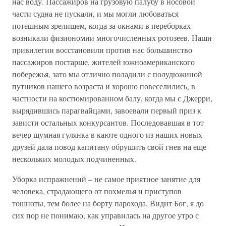
нас воду. Пассажиров на грузовую палубу в носовой
части судна не пускали, и мы могли любоваться
потешным зрелищем, когда за окнами в переборках
возникали физиономии многочисленных ротозеев. Наши
привилегии восстановили против нас большинство
пассажиров постарше, жителей южноамериканского
побережья, зато мы отлично поладили с полудюжиной
путников нашего возраста и хорошо повеселились, в
частности на костюмированном балу, когда мы с Джерри,
вырядившись парагвайцами, завоевали первый приз к
зависти остальных конкурсантов. Последовавшая в тот
вечер шумная гулянка в каюте одного из наших новых
друзей дала повод капитану обрушить свой гнев на еще
нескольких молодых подчиненных.
Уборка испражнений – не самое приятное занятие для
человека, страдающего от похмелья и приступов
тошноты, тем более на борту парохода. Видит Бог, я до
сих пор не понимаю, как управилась на другое утро с