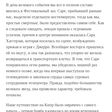
В день великого события мы все в полном составе
явились в Фестивальный зал. Саре, прибывшей раньше
нас, выделили отдельную костюмерную, тогда как мы,
простые смертные, были предоставлены самим себе. Как
и следовало ожидать, лекция прошла с огромным
успехом, причем в центре внимания оказалась Сара
Хаггерзак, которая носилась по сцене, возбужденно
хрюкая и играя с Джерри. Всеобщие восторги пришлись
ей по вкусу, и она так разошлась, что упорно не желала
возвращаться в транспортную клетку. В том, что Саре
понравились огни рампы, мы убедились лишний раз
немного позже, когда она впервые выступала по
телевидению и завоевала сердца самых суровых
сотрудников телецентра. Правда, подобно большинству
великих звезд, она проявляла характер, требовала
похвалы.
Наше путешествие на Кипр было омрачено с самого
начала – первая бомба взорвалась во время вечеринки,