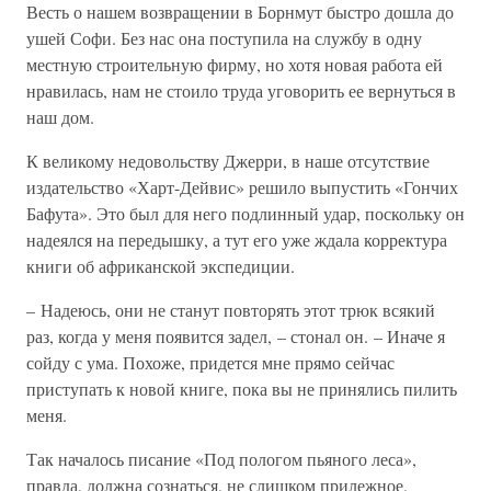
Весть о нашем возвращении в Борнмут быстро дошла до
ушей Софи. Без нас она поступила на службу в одну
местную строительную фирму, но хотя новая работа ей
нравилась, нам не стоило труда уговорить ее вернуться в
наш дом.
К великому недовольству Джерри, в наше отсутствие
издательство «Харт-Дейвис» решило выпустить «Гончих
Бафута». Это был для него подлинный удар, поскольку он
надеялся на передышку, а тут его уже ждала корректура
книги об африканской экспедиции.
– Надеюсь, они не станут повторять этот трюк всякий
раз, когда у меня появится задел, – стонал он. – Иначе я
сойду с ума. Похоже, придется мне прямо сейчас
приступать к новой книге, пока вы не принялись пилить
меня.
Так началось писание «Под пологом пьяного леса»,
правда, должна сознаться, не слишком прилежное,