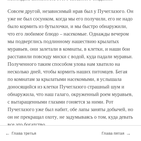
Совсем другой, независимый нрав был у Пучеглазого. Он
уже не был сосунком, когда мы его получили, его не надо
было кормить из бутылочки, и мы быстро обнаружили,
что его любимое блюдо – насекомые. Однажды вечером
мы подверглись подлинному нашествию крылатых
муравьев, они залетали в комнаты, в клетки, и наши бои
расставили повсюду миски с водой, куда падали муравьи.
Полученного таким способом улова нам хватило на
несколько дней, чтобы кормить наших питомцев. Бегая
по комнатам за крылатыми насекомыми, я услышала
доносящийся из клетки Пучеглазого страшный шум и
обнаружила, что наш галаго, окруженный роем муравьев,
с вытаращенными глазами гоняется за ними. Рот
Пучеглазого уже был набит, обе лапы заняты добычей, но
он не прекращал охоту, не задумываясь о том, куда девать
все это богатство.
←
→
Глава третья
Глава пятая
Пучеглазый тоже любил поиграть с нами, носился по