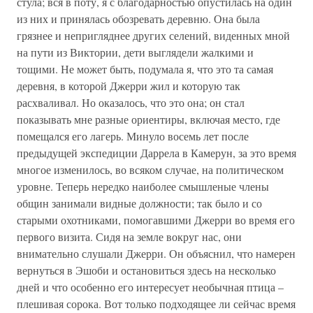
стула; вся в поту, я с благодарностью опустилась на один
из них и принялась обозревать деревню. Она была
грязнее и непригляднее других селений, виденных мной
на пути из Виктории, дети выглядели жалкими и
тощими. Не может быть, подумала я, что это та самая
деревня, в которой Джерри жил и которую так
расхваливал. Но оказалось, что это она; он стал
показывать мне разные ориентиры, включая место, где
помещался его лагерь. Минуло восемь лет после
предыдущей экспедиции Даррела в Камерун, за это время
многое изменилось, во всяком случае, на политическом
уровне. Теперь нередко наиболее смышленые члены
общин занимали видные должности; так было и со
старыми охотниками, помогавшими Джерри во время его
первого визита. Сидя на земле вокруг нас, они
внимательно слушали Джерри. Он объяснил, что намерен
вернуться в Эшоби и остановиться здесь на несколько
дней и что особенно его интересует необычная птица –
плешивая сорока. Вот только подходящее ли сейчас время