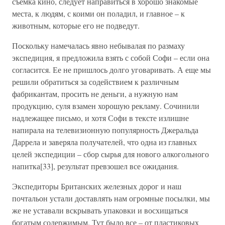
съемка кино, следует направиться в хорошо знакомые
места, к людям, с коими он поладил, и главное – к
животным, которые его не подведут.
Поскольку намечалась явно небывалая по размаху
экспедиция, я предложила взять с собой Софи – если она
согласится. Ее не пришлось долго уговаривать. А еще мы
решили обратиться за содействием к различным
фабрикантам, просить не деньги, а нужную нам
продукцию, суля взамен хорошую рекламу. Сочинили
надлежащее письмо, и хотя Софи в тексте излишне
напирала на телевизионную популярность Джеральда
Даррела и заверяла получателей, что одна из главных
целей экспедиции – сбор сырья для нового алкогольного
напитка[33], результат превзошел все ожидания.
Экспедиторы Британских железных дорог и наш
почтальон устали доставлять нам огромные посылки, мы
же не уставали вскрывать упаковки и восхищаться
богатым содержимым. Тут было все – от пластиковых