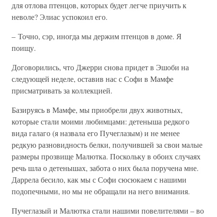
для отлова птенцов, которых будет легче приучить к
неволе? Элиас успокоил его.
– Точно, сэр, иногда мы держим птенцов в доме. Я
поищу.
Договорились, что Джерри снова придет в Эшоби на
следующей неделе, оставив нас с Софи в Мамфе
присматривать за коллекцией.
Базируясь в Мамфе, мы приобрели двух животных,
которые стали моими любимцами: детеныша редкого
вида галаго (я назвала его Пучеглазым) и не менее
редкую разновидность белки, получившей за свои малые
размеры прозвище Малютка. Поскольку в обоих случаях
речь шла о детенышах, забота о них была поручена мне.
Даррела бесило, как мы с Софи сюсюкаем с нашими
подопечными, но мы не обращали на него внимания.
Пучеглазый и Малютка стали нашими повелителями – во