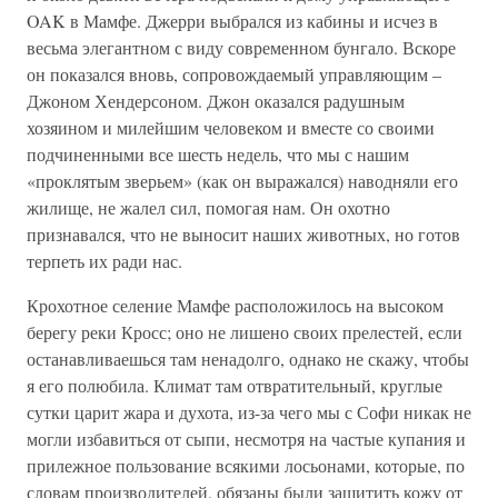
OAK в Мамфе. Джерри выбрался из кабины и исчез в
весьма элегантном с виду современном бунгало. Вскоре
он показался вновь, сопровождаемый управляющим –
Джоном Хендерсоном. Джон оказался радушным
хозяином и милейшим человеком и вместе со своими
подчиненными все шесть недель, что мы с нашим
«проклятым зверьем» (как он выражался) наводняли его
жилище, не жалел сил, помогая нам. Он охотно
признавался, что не выносит наших животных, но готов
терпеть их ради нас.
Крохотное селение Мамфе расположилось на высоком
берегу реки Кросс; оно не лишено своих прелестей, если
останавливаешься там ненадолго, однако не скажу, чтобы
я его полюбила. Климат там отвратительный, круглые
сутки царит жара и духота, из-за чего мы с Софи никак не
могли избавиться от сыпи, несмотря на частые купания и
прилежное пользование всякими лосьонами, которые, по
словам производителей, обязаны были защитить кожу от