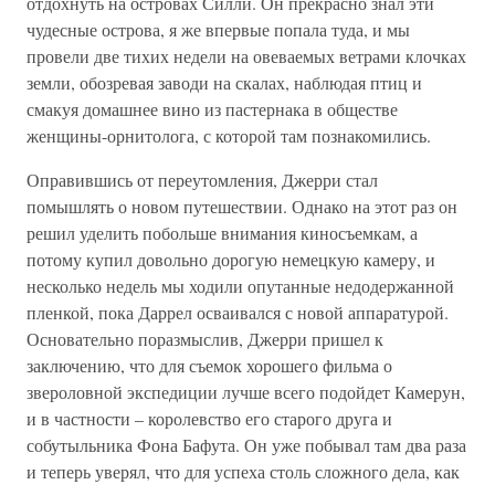
отдохнуть на островах Силли. Он прекрасно знал эти
чудесные острова, я же впервые попала туда, и мы
провели две тихих недели на овеваемых ветрами клочках
земли, обозревая заводи на скалах, наблюдая птиц и
смакуя домашнее вино из пастернака в обществе
женщины-орнитолога, с которой там познакомились.
Оправившись от переутомления, Джерри стал
помышлять о новом путешествии. Однако на этот раз он
решил уделить побольше внимания киносъемкам, а
потому купил довольно дорогую немецкую камеру, и
несколько недель мы ходили опутанные недодержанной
пленкой, пока Даррел осваивался с новой аппаратурой.
Основательно поразмыслив, Джерри пришел к
заключению, что для съемок хорошего фильма о
звероловной экспедиции лучше всего подойдет Камерун,
и в частности – королевство его старого друга и
собутыльника Фона Бафута. Он уже побывал там два раза
и теперь уверял, что для успеха столь сложного дела, как