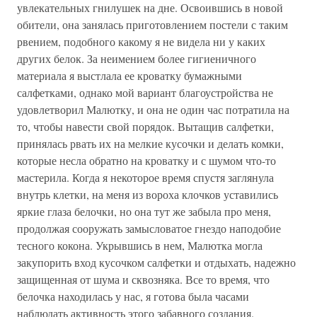
увлекательных гнилушек на дне. Освоившись в новой
обители, она занялась приготовлением постели с таким
рвением, подобного какому я не видела ни у каких
других белок. За неимением более гигиеничного
материала я выстлала ее кроватку бумажными
салфетками, однако мой вариант благоустройства не
удовлетворил Малютку, и она не один час потратила на
то, чтобы навести свой порядок. Вытащив салфетки,
принялась рвать их на мелкие кусочки и делать комки,
которые несла обратно на кроватку и с шумом что-то
мастерила. Когда я некоторое время спустя заглянула
внутрь клетки, на меня из вороха клочков уставились
яркие глаза белочки, но она тут же забыла про меня,
продолжая сооружать замысловатое гнездо наподобие
тесного кокона. Укрывшись в нем, Малютка могла
закупорить вход кусочком салфетки и отдыхать, надежно
защищенная от шума и сквозняка. Все то время, что
белочка находилась у нас, я готова была часами
наблюдать активность этого забавного создания.