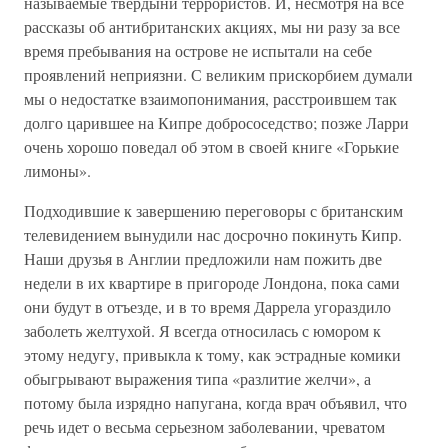
называемые твердыни террористов. И, несмотря на все
рассказы об антибританских акциях, мы ни разу за все
время пребывания на острове не испытали на себе
проявлений неприязни. С великим прискорбием думали
мы о недостатке взаимопонимания, расстроившем так
долго царившее на Кипре добрососедство; позже Ларри
очень хорошо поведал об этом в своей книге «Горькие
лимоны».
Подходившие к завершению переговоры с британским
телевидением вынудили нас досрочно покинуть Кипр.
Наши друзья в Англии предложили нам пожить две
недели в их квартире в пригороде Лондона, пока сами
они будут в отъезде, и в то время Даррела угораздило
заболеть желтухой. Я всегда относилась с юмором к
этому недугу, привыкла к тому, как эстрадные комики
обыгрывают выражения типа «разлитие желчи», а
потому была изрядно напугана, когда врач объявил, что
речь идет о весьма серьезном заболевании, чреватом