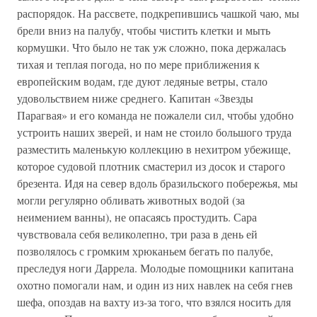
распорядок. На рассвете, подкрепившись чашкой чаю, мы
брели вниз на палубу, чтобы чистить клетки и мыть
кормушки. Что было не так уж сложно, пока держалась
тихая и теплая погода, но по мере приближения к
европейским водам, где дуют ледяные ветры, стало
удовольствием ниже среднего. Капитан «Звезды
Парагвая» и его команда не пожалели сил, чтобы удобно
устроить наших зверей, и нам не стоило большого труда
разместить маленькую коллекцию в нехитром убежище,
которое судовой плотник смастерил из досок и старого
брезента. Идя на север вдоль бразильского побережья, мы
могли регулярно обливать животных водой (за
неимением ванны), не опасаясь простудить. Сара
чувствовала себя великолепно, три раза в день ей
позволялось с громким хрюканьем бегать по палубе,
преследуя ноги Даррела. Молодые помощники капитана
охотно помогали нам, и один из них навлек на себя гнев
шефа, опоздав на вахту из-за того, что взялся носить для