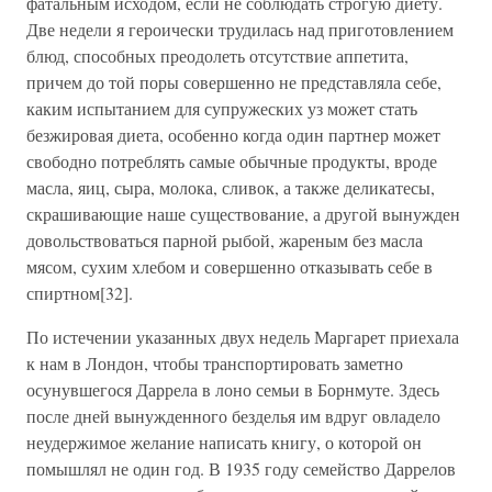
фатальным исходом, если не соблюдать строгую диету.
Две недели я героически трудилась над приготовлением
блюд, способных преодолеть отсутствие аппетита,
причем до той поры совершенно не представляла себе,
каким испытанием для супружеских уз может стать
безжировая диета, особенно когда один партнер может
свободно потреблять самые обычные продукты, вроде
масла, яиц, сыра, молока, сливок, а также деликатесы,
скрашивающие наше существование, а другой вынужден
довольствоваться парной рыбой, жареным без масла
мясом, сухим хлебом и совершенно отказывать себе в
спиртном[32].
По истечении указанных двух недель Маргарет приехала
к нам в Лондон, чтобы транспортировать заметно
осунувшегося Даррела в лоно семьи в Борнмуте. Здесь
после дней вынужденного безделья им вдруг овладело
неудержимое желание написать книгу, о которой он
помышлял не один год. В 1935 году семейство Даррелов