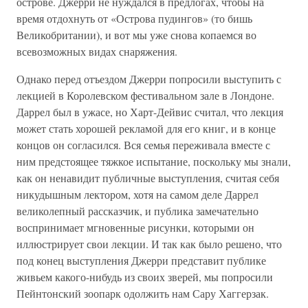
острове. Джерри не нуждался в предлогах, чтобы на
время отдохнуть от «Острова пудингов» (то бишь
Великобритании), и вот мы уже снова копаемся во
всевозможных видах снаряжения.
Однако перед отъездом Джерри попросили выступить с
лекцией в Королевском фестивальном зале в Лондоне.
Даррел был в ужасе, но Харт-Дейвис считал, что лекция
может стать хорошей рекламой для его книг, и в конце
концов он согласился. Вся семья переживала вместе с
ним предстоящее тяжкое испытание, поскольку мы знали,
как он ненавидит публичные выступления, считая себя
никудышным лектором, хотя на самом деле Даррел
великолепный рассказчик, и публика замечательно
воспринимает мгновенные рисунки, которыми он
иллюстрирует свои лекции. И так как было решено, что
под конец выступления Джерри представит публике
живьем какого-нибудь из своих зверей, мы попросили
Пейнтонский зоопарк одолжить нам Сару Хаггерзак.