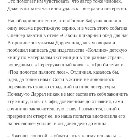
Это помогает им чувствовать, что автор тоже человек.
Даже если затея частично удалась – все равно интересно.
Нас ободрило известие, что «Гончие Бафута» вошли в
одну весьма престижную серию, и в честь этого события
Спенсер закатил в отеле «Савой» шикарный обед для нас.
В приливе энтузиазма Даррел поддался уговорам и
пообещал написать для издательства «Коллинз» детскую
книгу по материалам экспедиций в три разные страны,
вошедшим в «Перегруженный ковчег», «Три билета» и
«Под пологом пьяного леса». Отличная, казалось бы,
идея, да только нам с Софи в жизни не доводилось
переживать столько страданий на ниве литературы.
Почему-то Даррел никак не мог заставить себя закончить
эту книгу, и мы с Софи, доведенные до отчаяния, сами
сочинили заключительную главу. Разумеется, гений с
презрением отверг ее, но наша попытка вдохновила его
на решающее усилие, и он довел дело до конца.
– Джерри, дорогой, – обратилась я к нему однажды, –