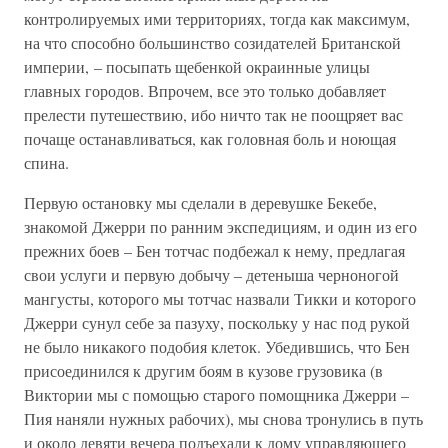
контролируемых ими территориях, тогда как максимум,
на что способно большинство созидателей Британской
империи, – посыпать щебенкой окраинные улицы
главных городов. Впрочем, все это только добавляет
прелести путешествию, ибо ничто так не поощряет вас
почаще останавливаться, как головная боль и ноющая
спина.
Первую остановку мы сделали в деревушке Бекебе,
знакомой Джерри по ранним экспедициям, и один из его
прежних боев – Бен тотчас подбежал к нему, предлагая
свои услуги и первую добычу – детеныша черноногой
мангусты, которого мы тотчас назвали Тикки и которого
Джерри сунул себе за пазуху, поскольку у нас под рукой
не было никакого подобия клеток. Убедившись, что Бен
присоединился к другим боям в кузове грузовика (в
Виктории мы с помощью старого помощника Джерри –
Пия наняли нужных рабочих), мы снова тронулись в путь
и около девяти вечера подъехали к дому управляющего