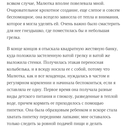
всяком случае, Малютка вполне повелевала мной.
Очаровательное крохотное создание, еще слепое и совсем
беспомощное, она всецело зависела от тепла и внимания,
которое я могла уделять ей. Очень важно было смастерить
для нее гнездышко, где поместилась бы и небольшая
грелка.
В конце концов я отыскала квадратную жестяную банку,
куда положила застеленную ватой грелку и ватой же
выложила стенки. Получилась этакая переносная
колыбелька, и я всюду носила ее с собой, потому что
Малютка, как и все младенцы, нуждалась в частом и
регулярном кормлении и начинала беспокоиться, если я
оставляла ее одну. Первое время она получала разные
виды детского питания и глюкозу, разведенные в теплой
воде, причем кормить ее приходилось с помощью
пипетки. Она была образцовым ребенком и вскоре стала
хватать пипетку передними лапками; мне оставалось
только следить за ровной подачей пищи и делать