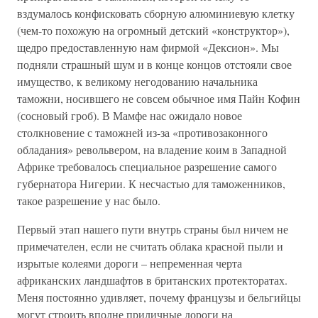
вздумалось конфисковать сборную алюминиевую клетку
(чем-то похожую на огромный детский «конструктор»),
щедро предоставленную нам фирмой «Дексион». Мы
подняли страшный шум и в конце концов отстояли свое
имущество, к великому негодованию начальника
таможни, носившего не совсем обычное имя Пайн Кофин
(сосновый гроб). В Мамфе нас ожидало новое
столкновение с таможней из-за «противозаконного
обладания» револьвером, на владение коим в Западной
Африке требовалось специальное разрешение самого
губернатора Нигерии. К несчастью для таможенников,
такое разрешение у нас было.
Первый этап нашего пути внутрь страны был ничем не
примечателен, если не считать облака красной пыли и
изрытые колеями дороги – непременная черта
африканских ландшафтов в британских протекторатах.
Меня постоянно удивляет, почему французы и бельгийцы
могут строить вполне приличные дороги на