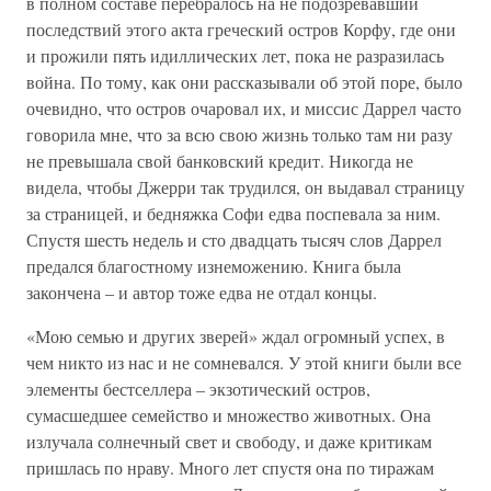
в полном составе перебралось на не подозревавший
последствий этого акта греческий остров Корфу, где они
и прожили пять идиллических лет, пока не разразилась
война. По тому, как они рассказывали об этой поре, было
очевидно, что остров очаровал их, и миссис Даррел часто
говорила мне, что за всю свою жизнь только там ни разу
не превышала свой банковский кредит. Никогда не
видела, чтобы Джерри так трудился, он выдавал страницу
за страницей, и бедняжка Софи едва поспевала за ним.
Спустя шесть недель и сто двадцать тысяч слов Даррел
предался благостному изнеможению. Книга была
закончена – и автор тоже едва не отдал концы.
«Мою семью и других зверей» ждал огромный успех, в
чем никто из нас и не сомневался. У этой книги были все
элементы бестселлера – экзотический остров,
сумасшедшее семейство и множество животных. Она
излучала солнечный свет и свободу, и даже критикам
пришлась по нраву. Много лет спустя она по тиражам