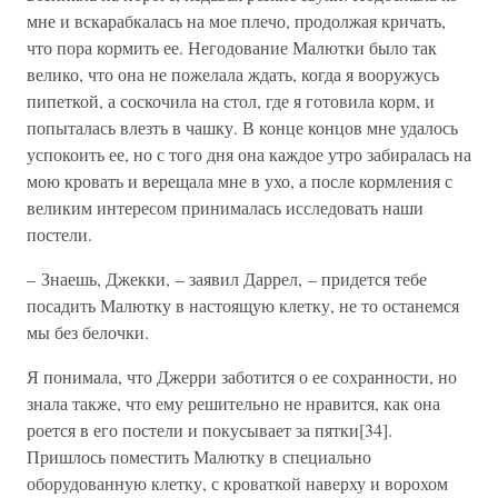
мне и вскарабкалась на мое плечо, продолжая кричать,
что пора кормить ее. Негодование Малютки было так
велико, что она не пожелала ждать, когда я вооружусь
пипеткой, а соскочила на стол, где я готовила корм, и
попыталась влезть в чашку. В конце концов мне удалось
успокоить ее, но с того дня она каждое утро забиралась на
мою кровать и верещала мне в ухо, а после кормления с
великим интересом принималась исследовать наши
постели.
– Знаешь, Джекки, – заявил Даррел, – придется тебе
посадить Малютку в настоящую клетку, не то останемся
мы без белочки.
Я понимала, что Джерри заботится о ее сохранности, но
знала также, что ему решительно не нравится, как она
роется в его постели и покусывает за пятки[34].
Пришлось поместить Малютку в специально
оборудованную клетку, с кроваткой наверху и ворохом