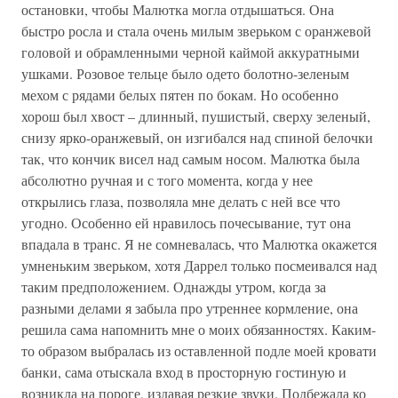
остановки, чтобы Малютка могла отдышаться. Она
быстро росла и стала очень милым зверьком с оранжевой
головой и обрамленными черной каймой аккуратными
ушками. Розовое тельце было одето болотно-зеленым
мехом с рядами белых пятен по бокам. Но особенно
хорош был хвост – длинный, пушистый, сверху зеленый,
снизу ярко-оранжевый, он изгибался над спиной белочки
так, что кончик висел над самым носом. Малютка была
абсолютно ручная и с того момента, когда у нее
открылись глаза, позволяла мне делать с ней все что
угодно. Особенно ей нравилось почесывание, тут она
впадала в транс. Я не сомневалась, что Малютка окажется
умненьким зверьком, хотя Даррел только посмеивался над
таким предположением. Однажды утром, когда за
разными делами я забыла про утреннее кормление, она
решила сама напомнить мне о моих обязанностях. Каким-
то образом выбралась из оставленной подле моей кровати
банки, сама отыскала вход в просторную гостиную и
возникла на пороге, издавая резкие звуки. Подбежала ко