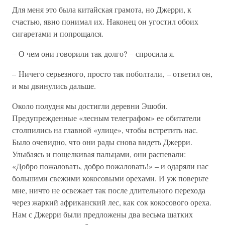
Для меня это была китайская грамота, но Джерри, к
счастью, явно понимал их. Наконец он угостил обоих
сигаретами и попрощался.
– О чем они говорили так долго? – спросила я.
– Ничего серьезного, просто так поболтали, – ответил он,
и мы двинулись дальше.
Около полудня мы достигли деревни Эшоби.
Предупрежденные «лесным телеграфом» ее обитатели
столпились на главной «улице», чтобы встретить нас.
Было очевидно, что они рады снова видеть Джерри.
Улыбаясь и пощелкивая пальцами, они распевали:
«Добро пожаловать, добро пожаловать!» – и одаряли нас
большими свежими кокосовыми орехами. И уж поверьте
мне, ничто не освежает так после длительного перехода
через жаркий африканский лес, как сок кокосового ореха.
Нам с Джерри были предложены два весьма шатких