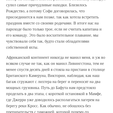
сулил самые причудливые находки. Близилось
Рождество, а потому Софи договорилась, что
присоединится к нам позже, так как хотела встретить
праздник вместе со своими родичами. В итоге нас на
пароходе было только трое, если не считать капитана и
его команду. Это было восхитительное плавание, мы
чувствовали себя так, будто стали обладателями
собственной яхты.
Африканский континент никогда не манил меня, и уж во
всяком случае не так, как он манил Ливингстона, тем не
менее спустя десять дней я стояла на пристани в столице
Британского Камеруна, Виктории, наблюдая, как наш
багаж сгружают с лихтера на берег и переносят на два
мощных грузовика. Путь до Бафута нам предстояло
проделать в два этапа, с короткой остановкой в Мамфе,
где Джерри уже доводилось располагаться лагерем на
берегу реки Кросс. Как обычно, не обошлось без
препирательств с таможней, которой почему-то