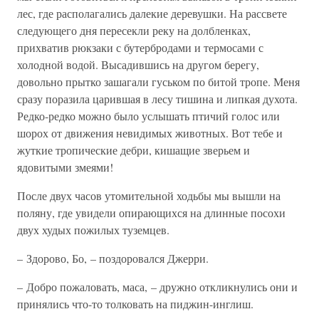
лес, где располагались далекие деревушки. На рассвете
следующего дня пересекли реку на долбленках,
прихватив рюкзаки с бутербродами и термосами с
холодной водой. Высадившись на другом берегу,
довольно прытко зашагали гуськом по битой тропе. Меня
сразу поразила царившая в лесу тишина и липкая духота.
Редко-редко можно было услышать птичий голос или
шорох от движения невидимых животных. Вот тебе и
жуткие тропические дебри, кишащие зверьем и
ядовитыми змеями!
После двух часов утомительной ходьбы мы вышли на
поляну, где увидели опирающихся на длинные посохи
двух худых пожилых туземцев.
– Здорово, Бо, – поздоровался Джерри.
– Добро пожаловать, маса, – дружно откликнулись они и
принялись что-то толковать на пиджин-инглиш.