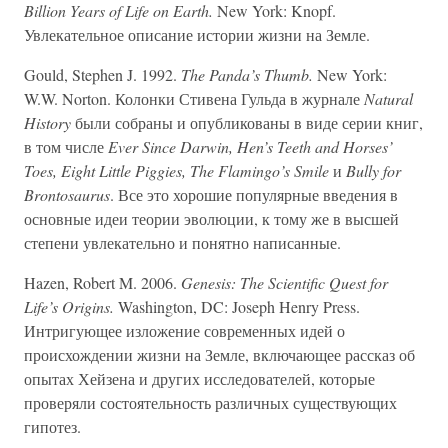
Billion Years of Life on Earth.
New York: Knopf.
Увлекательное описание истории жизни на Земле.
Gould, Stephen J. 1992.
The Panda’s Thumb.
New York:
W.W. Norton. Колонки Стивена Гульда в журнале
Natural
History
были собраны и опубликованы в виде серии книг,
в том числе
Ever Since Darwin, Hen’s Teeth and Horses’
Toes, Eight Little Piggies, The Flamingo’s Smile
и
Bully for
Brontosaurus
. Все это хорошие популярные введения в
основные идеи теории эволюции, к тому же в высшей
степени увлекательно и понятно написанные.
Hazen, Robert M. 2006.
Genesis: The Scientific Quest for
Life’s Origins.
Washington, DC: Joseph Henry Press.
Интригующее изложение современных идей о
происхождении жизни на Земле, включающее рассказ об
опытах Хейзена и других исследователей, которые
проверяли состоятельность различных существующих
гипотез.