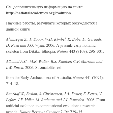
См. дополнительную информацию на сайте:
http://nationalacademies.org/evolution
.
Научные работы, результаты которых обсуждаются в
данной книге
Alemseged Z., F. Spoor, W.H. Kimbel, R. Bobe, D. Geraads,
D. Reed and J.G. Wynn
. 2006. A juvenile early hominid
skeleton from Dikika, Ethiopia.
Nature
443 (7109): 296–301.
Allwood A.C., M.R. Walter, B.S. Kamber, C.P. Marshall and
I.W. Burch
. 2006. Stromatolite reef
from the Early Archaean era of Australia.
Nature
441 (7094):
714–18.
Banzhaf W., Beslon, S. Christensen, J.A. Foster, F. Kepes, V.
Lefort, J.F. Miller, M. Radman and J.J. Ramsden
. 2006. From
artificial evolution to computational evolution: a research
agenda.
Nature Reviews Genetics
7 (9): 729–35.