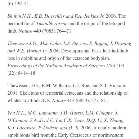
(6):429–41.
Shubin N.H., E.B. Daeschler and F.A. Jenkins Jr.
2006. The
pectoral fin of
Tiktaalik roseae
and the origin of the tetrapod
limb.
Nature
440 (7085):764–71.
Thewissen J.G., M.J. Cohn, L.S. Stevens, S. Bajpai, J. Heyning
and W.E. Horton Jr
. 2006. Developmental basis for hind-limb
loss in dolphins and origin of the cetacean bodyplan.
Proceedings of the National Academy of Sciences USA
103
(22): 8414–18.
Thewissen, J.G., E.M. Williams, L.J. Roe, and S.T. Hussain.
2001. Skeletons of terrestrial cetaceans and the relationship of
whales to artiodactyls.
Nature
413 (6853): 277–81.
You H.L., M.C. Lamanna, J.D. Harris, L.M. Chiappe, J.
O’Connor, S.A. Ji , J.C. Lu, C.X. Yuan, D.Q. Li, X. Zhang,
K.J. Lacovara, P. Dodson and Q. Ji
. 2006. A nearly modern
amphibious bird from the Early Cretaceous of northwestern