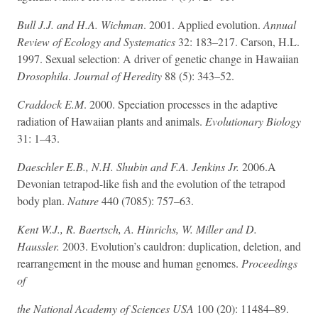
Bull J.J. and H.A. Wichman
. 2001. Applied evolution.
Annual
Review of Ecology and Systematics
32: 183–217. Carson, H.L.
1997. Sexual selection: A driver of genetic change in Hawaiian
Drosophila
.
Journal of Heredity
88 (5): 343–52.
Craddock E.M
. 2000. Speciation processes in the adaptive
radiation of Hawaiian plants and animals.
Evolutionary Biology
31: 1–43.
Daeschler E.B., N.H. Shubin and F.A. Jenkins Jr.
2006.A
Devonian tetrapod-like fish and the evolution of the tetrapod
body plan.
Nature
440 (7085): 757–63.
Kent W.J., R. Baertsch, A. Hinrichs, W. Miller and D.
Haussler.
2003. Evolution’s cauldron: duplication, deletion, and
rearrangement in the mouse and human genomes.
Proceedings
of
the National Academy of Sciences USA
100 (20): 11484–89.