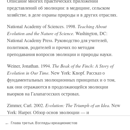
Описание многих практических приложений
представлений об эволюции: в медицине, сельском
хозяйстве, в деле охраны природы и в других отраслях.
National Academy of Sciences. 1998.
Teaching About
Evolution and the Nature of Science.
Washington, DC:
National Academy Press. Руководство для учителей,
политиков, родителей и прочих по методам
преподавания вопросов эволюции и природы науки.
Weiner, Jonathan. 1994.
The Beak of the Finch: A Story of
Evolution in Our Time.
New York: Knopf. Рассказ о
фундаментальных эволюционных принципах и о том,
как они отражаются в продолжающейся эволюции
вьюрков на Галапагосских островах.
Zimmer, Carl. 2002.
Evolution: The Triumph of an Idea.
New
York: Harper. Обзор основ эволюции — и
сопроводительный текст к одноименной серии передач
←
Глава третья. Взгляды креационистов
PBS, расследующих влияние и область применения идей