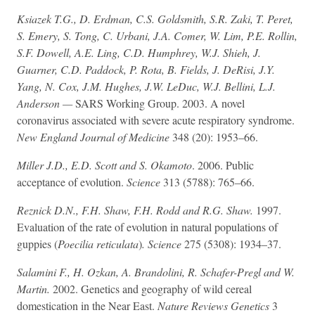
Ksiazek T.G., D. Erdman, C.S. Goldsmith, S.R. Zaki, T. Peret,
S. Emery, S. Tong, C. Urbani, J.A. Comer, W. Lim, P.E. Rollin,
S.F. Dowell, A.E. Ling, C.D. Humphrey, W.J. Shieh, J.
Guarner, C.D. Paddock, P. Rota, B. Fields, J. DeRisi, J.Y.
Yang, N. Cox, J.M. Hughes, J.W. LeDuc, W.J. Bellini, L.J.
Anderson —
SARS Working Group. 2003. A novel
coronavirus associated with severe acute respiratory syndrome.
New England Journal of Medicine
348 (20): 1953–66.
Miller J.D., E.D. Scott and S. Okamoto
. 2006. Public
acceptance of evolution.
Science
313 (5788): 765–66.
Reznick D.N., F.H. Shaw, F.H. Rodd and R.G. Shaw.
1997.
Evaluation of the rate of evolution in natural populations of
guppies (
Poecilia reticulata
)
. Science
275 (5308): 1934–37.
Salamini F., H. Ozkan, A. Brandolini, R. Schafer-Pregl and W.
Martin.
2002. Genetics and geography of wild cereal
domestication in the Near East.
Nature Reviews Genetics
3