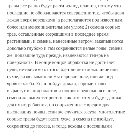
травы все равно будут расти из-под пластов, потому что
последние не оборачиваются совершенно так, чтобы дерн
лежал вверх корешками, а располагаются под известным,
более или менее значительным углом; 2) семена сорных
трав, оставленные созревшими в последнее время
растениями, и семена, нанесенные ветром, закапываются
довольно глубоко и там сохраняются целые годы, семена
же, попавшие туда прежде, извлекаются теперь на
поверхность. В конце концов обработка не достигает
цели, независимо от того, бдет ли лето дождливое или
сухое, возделываем ли мы паровое поле, или же под
яровые хлеба. Если пойдут дожди, сорные травы
вырастут из-под пластов и покроют зеленью все поле,
семена же выпустят ростки, так что, хотя и будут данные
для их истребления, но сопряженные с вредом для
выспевания почвы; если же случится засуха, многолетние
сорные травы будут расти хуже, а семена не взойдут,
сохранятся до посева, и тогда всходы с посеянными