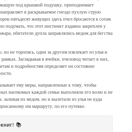
лежащую под крышкой подушку, приподнимает
направляет в раскрываемое гнездо пухлую струю
сорок-пятьдесят живущих здесь пчел бросаются к сотам
 подумать, что этот инстинкт издавна закреплен у
жара, обитатели дупла заправлялись медом для бегства
 но не торопясь, один за другим извлекает из улья и
рамках. Заглядывая в ячейки, пчеловод читает в них,
етам и подробностям определяет он состояние
ности.
азывает ему меры, направленные к тому, чтобы
ных насекомых каждой семьи выполняли его волю и не
, заливая их медом, но и вылетали из улья не куда
едписанному им маршруту, по его путевке.
книг! 📚