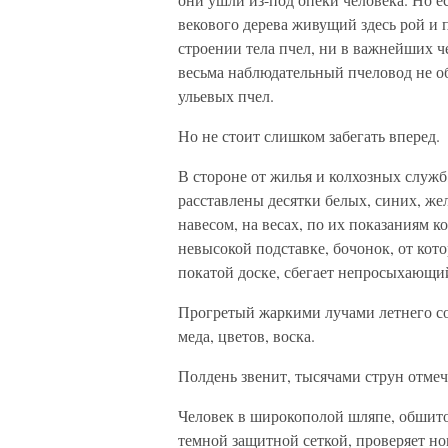
векового дерева живущий здесь рой и п
строении тела пчел, ни в важнейших ч
весьма наблюдательный пчеловод не о
ульевых пчел.
Но не стоит слишком забегать вперед.
В стороне от жилья и колхозных служб
расставлены десятки белых, синих, ж
навесом, на весах, по их показаниям к
невысокой подставке, бочонок, от кот
покатой доске, сбегает непросыхающи
Прогретый жаркими лучами летнего с
меда, цветов, воска.
Полдень звенит, тысячами струн отме
Человек в широкополой шляпе, обшит
темной защитной сеткой, проверяет но