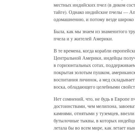
местных индийских пчел (в диком сос
тайге). Однако индийские пчелы — А
одомашнению, и потому везде широко в
Была, как мы знаем из знаменитого тру
пчела и у жителей Америки.
В те времена, когда корабли европейск
Центральной Америки, индейцы получ
в горизонтальных сотах, поддерживае
покрытая золотым пушком, американск
воспитания личинок, а мед складывае
воска, обладающего целебными свойст
Нет сомнений, что, не будь в Европе
достоинствами, чем мелипона, завоев
камнями, отнятыми у туземцев, ввезли
бутылочные тыквы, в которых индейцы
летала бы во всем мире, как летает ны