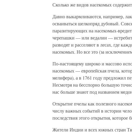
Сколько же видов насекомых содержитс
Давно выкармливаются, например, лак
осваиваться шелкопряд дубовый. Совсе
паразитирующих на насекомых-вредите
черепашки — или ведалии — истребит
разводят и расселяют в лесах, где ка
насекомых. Но все это (за исключение
По-настоящему широко и массово испол
насекомых — европейская пчела, кото
мелифера), а в 1761 году предложил 
Несмотря на бесспорно большую точнос
нас больше знают под названием медо
Открытие пчелы как полезного насеко
числу важных событий в истории челов
последствия этого открытия, которое 
Жители Индии и всех южных стран Ти