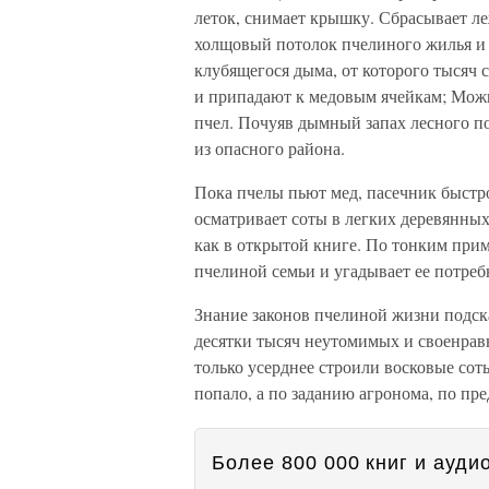
леток, снимает крышку. Сбрасывает 
холщовый потолок пчелиного жилья и 
клубящегося дыма, от которого тысяч 
и припадают к медовым ячейкам; Можно
пчел. Почуяв дымный запах лесного по
из опасного района.
Пока пчелы пьют мед, пасечник быстро,
осматривает соты в легких деревянных 
как в открытой книге. По тонким прим
пчелиной семьи и угадывает ее потреб
Знание законов пчелиной жизни подск
десятки тысяч неутомимых и своенрав
только усерднее строили восковые соты
попало, а по заданию агронома, по пр
Более 800 000 книг и аудио