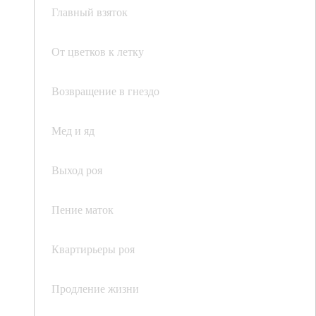
Главный взяток
От цветков к летку
Возвращение в гнездо
Мед и яд
Выход роя
Пение маток
Квартирьеры роя
Продление жизни