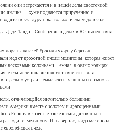
тоянии они встречаются и в нашей дальневосточной
пис индика — хуже поддаются приручению и
водится в культуру пока только пчела медоносная
да Д. де Ланда. «Сообщение о делах в Юкатане», своя
их мореплавателей бросили якорь у берегов
али мед от крохотной пчелы мелипоны, которая живет
мых восковыми колонками. Темная, в белых кольцах,
ая пчела мелипона использует свои соты для
т в отдельно устраиваемые ячеи-кувшины из темного
вами.
 пчелы, отличающейся значительно большими
атели Америки вместе с золотом и драгоценными
 бы в Европу в качестве заокеанской диковины и
 разводили, мелипону. И, наверное, тогда мелипона
не европейская пчела.