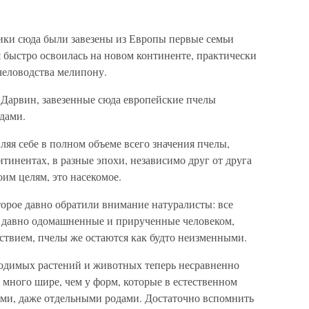
ики сюда были завезены из Европы первые семьи
 быстро освоилась на новом континенте, практически
человодства мелипону.
. Дарвин, завезенные сюда европейские пчелы
дами.
вляя себе в полном объеме всего значения пчелы,
тинентах, в разные эпохи, независимо друг от друга
оим целям, это насекомое.
оторое давно обратили внимание натуралисты: все
е давно одомашненные и прирученные человеком,
йствием, пчелы же остаются как будто неизменными.
одимых растений и животных теперь несравненно
 много шире, чем у форм, которые в естественном
ми, даже отдельными родами. Достаточно вспомнить