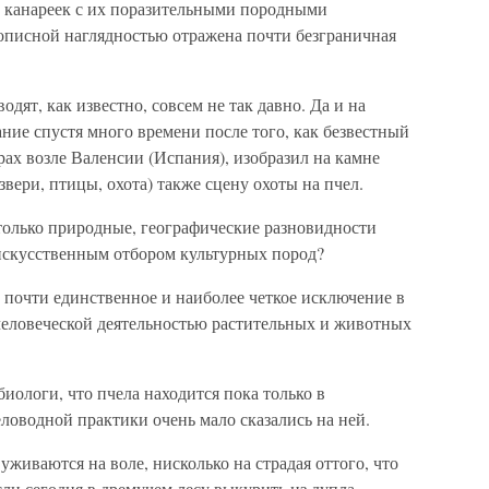
й, канареек с их поразительными породными
вописной наглядностью отражена почти безграничная
одят, как известно, совсем не так давно. Да и на
ие спустя много времени после того, как безвестный
рах возле Валенсии (Испания), изобразил на камне
звери, птицы, охота) также сцену охоты на пчел.
только природные, географические разновидности
искусственным отбором культурных пород?
почти единственное и наиболее четкое исключение в
еловеческой деятельностью растительных и животных
иологи, что пчела находится пока только в
ловодной практики очень мало сказались на ней.
уживаются на воле, нисколько на страдая оттого, что
сли сегодня в дремучем лесу выкурить из дупла