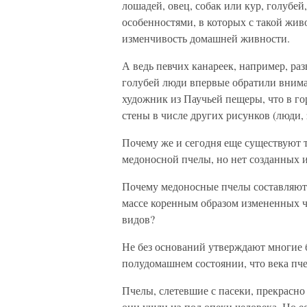
лошадей, овец, собак или кур, голубе
особенностями, в которых с такой жи
изменчивость домашней живности.
А ведь певчих канареек, например, разв
голубей люди впервые обратили вниман
художник из Паучьей пещеры, что в го
стены в числе других рисунков (люди, 
Почему же и сегодня еще существуют 
медоносной пчелы, но нет созданных 
Почему медоносные пчелы составляют 
массе коренным образом измененных ч
видов?
Не без оснований утверждают многие б
полудомашнем состоянии, что века пче
Пчелы, слетевшие с пасеки, прекрасно 
они ушли из-под опеки человека. Но е