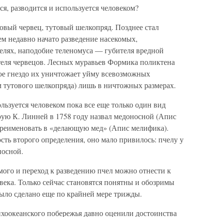
я, разводится и используется человеком?
овый червец, тутовый шелкопряд. Позднее стал
м недавно начато разведение насекомых,
лях, наподобие теленомуса — губителя вредной
еля червецов. Лесных муравьев Формика поликтена
ждое гнездо их уничтожает уйму всевозможных
м тутового шелкопряда) лишь в ничтожных размерах.
ьзуется человеком пока все еще только один вид
рую К. Линней в 1758 году назвал медоносной (Апис
переименовать в «делающую мед» (Апис мелифика).
ть второго определения, оно мало привилось: пчелу у
носной.
мого и переход к разведению пчел можно отнести к
ека. Только сейчас становятся понятны и обозримы
было сделано еще по крайней мере трижды.
хоокеанского побережья давно оценили достоинства