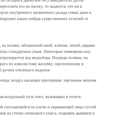
ереселить его на пасеку, то окажется, что ни в
ертах внутреннего жизненного уклада семьи даже и
бнаружит каких-нибудь существенных отличий от
, на поляне, обсаженной ивой, кленом, липой, рядами
елтых стандартных ульев. Некоторые помещены под
онтролируется ход медосбора. Посреди поляны, на
орого по извилистому желобку, проточенному в
й ручеек пчелиного водопоя.
олнца, воздух насыщен приторным, хмельным запахом
чая воздушный путь пчел, жужжащих в полете.
ой спускающейся на плечи и скрывающей лицо густой
мер на стенке очередного улья и, подымив дымарем в