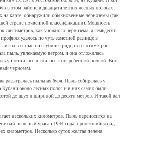
почв в этом районе в двадцатилетних лесных полосах
 на карте, обнаружили обыкновенные черноземы (так
нашей стране почвенной классификации). Мощность
ок сантиметров, как у южного чернозема, а семьдесят.
профиля удалось по чуть заметной разнице в
листьев и трав на глубине тридцати сантиметров
ала пыль, увлекаемую ветром, и она отложилась
ль уплотнилась и слилась с погребенной почвой. Вот
ный чернозем.
ва разыгралась пыльная буря. Пыль собиралась у
а Кубани около лесных полос и в них самих были
той до двух и шириной до десяти метров. И такой вал
игает нескольких километров. Пыль переносится на
енитый пыльный ураган 1934 года, пронесшийся над
ех километров. Несколько суток желтая пелена