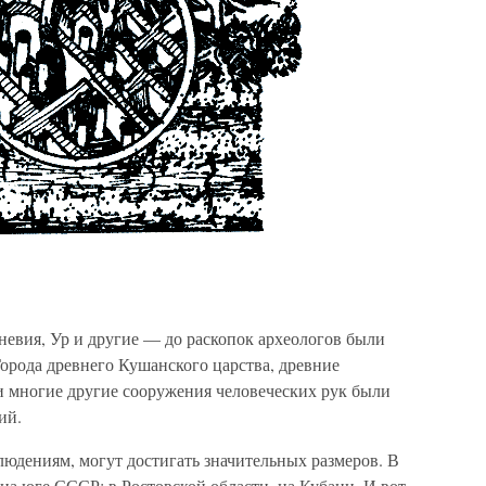
евия, Ур и другие — до раскопок археологов были
Города древнего Кушанского царства, древние
 многие другие сооружения человеческих рук были
ий.
людениям, могут достигать значительных размеров. В
на юге СССР: в Ростовской области, на Кубани. И вот