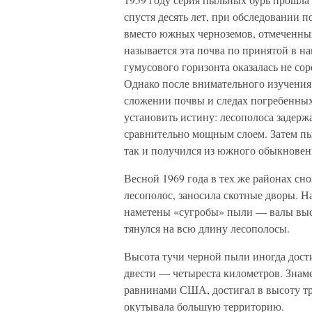
спустя десять лет, при обследовании 
вместо южных черноземов, отмеченных
называется эта почва по принятой в 
гумусового горизонта оказалась не сор
Однако после внимательного изучения 
сложении почвы и следах погребенных 
установить истину: лесополоса задерж
сравнительно мощным слоем. Затем пы
так и получился из южного обыкновен
Весной 1969 года в тех же районах сно
лесополос, заносила скотные дворы. Н
наметены «сугробы» пыли — валы высо
тянулся на всю длину лесополосы.
Высота тучи черной пыли иногда дост
двести — четыреста километров. Знам
равнинами США, достигал в высоту тр
окутывала большую территорию.