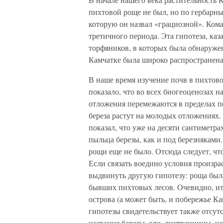
пихтовой роще не был, но по гербарны
которую он назвал «грациозной». Ком
третичного периода. Эта гипотеза, ка
торфяников, в которых была обнаруже
Камчатке была широко распространена
В наше время изучение почв в пихтов
показало, что во всех биогеоценозах 
отложения перемежаются в пределах пе
береза растут на молодых отложениях
показал, что уже на десяти сантиметра
пыльца березы, как и под березняками
рощи еще не было. Отсюда следует, чт
Если связать воедино условия произра
выдвинуть другую гипотезу: роща была
бывших пихтовых лесов. Очевидно, и
острова (а может быть, и побережье К
гипотезы свидетельствует также отсут
названия березы, ели, лиственницы, н