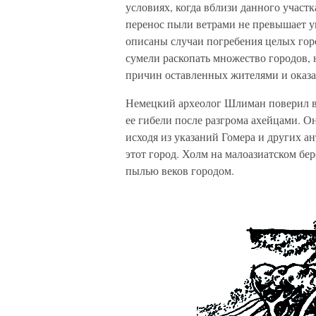
условиях, когда вблизи данного участк
перенос пыли ветрами не превышает у
описаны случаи погребения целых го
сумели раскопать множество городов, н
причин оставленных жителями и оказ
Немецкий археолог Шлиман поверил в
ее гибели после разгрома ахейцами. Он
исходя из указаний Гомера и других а
этот город. Холм на малоазиатском бе
пылью веков городом.