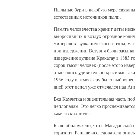
Пыльные бури в какой-то мере связаны
естественных источников пыли.
Память человечества хранит даты нес
выбросивших в воздух огромное колич
минералов: вулканического стекла, маг
при извержении Везувия были засыпан
извержение вулкана Кракатау в 1883 го
сорок тысяч человек (после этого изве
отмечались удивительно красивые зака
1956 году в атмосферу было выброшено
дней этот пепел уже отмечался над Ан
Вся Камчатка и значительная часть п
пеплопадам. Это легко прослеживаетс
камчатских почв.
Было обнаружено, что в Магаданской 
горизонт. Раньше исследователи описы