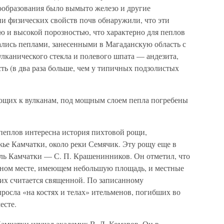
вообразования было вымыто железо и другие
ии физических свойств почв обнаружили, что эти
ю и высокой порозностью, что характерно для пеплов
ались пеплами, занесенными в Магаданскую область с
улканического стекла и полевого шпата — андезита,
сть (в два раза больше, чем у типичных подзолистых
ющих к вулканам, под мощным слоем пепла погребены
пеплов интересна история пихтовой рощи,
ье Камчатки, около реки Семячик. Эту рощу еще в
ель Камчатки — С. П. Крашенинников. Он отметил, что
одном месте, имеющем небольшую площадь, и местные
них считается священной. По записанному
сла «на костях и телах» ительменов, погибших во
есте.
Камчатки изучал академик В. Л. Комаров. Он в