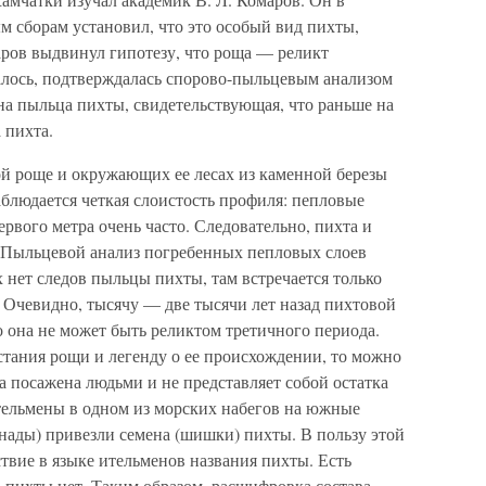
м сборам установил, что это особый вид пихты,
аров выдвинул гипотезу, что роща — реликт
залось, подтверждалась спорово-пыльцевым анализом
на пыльца пихты, свидетельствующая, что раньше на
 пихта.
ой роще и окружающих ее лесах из каменной березы
наблюдается четкая слоистость профиля: пепловые
рвого метра очень часто. Следовательно, пихта и
. Пыльцевой анализ погребенных пепловых слоев
х нет следов пыльцы пихты, там встречается только
. Очевидно, тысячу — две тысячи лет назад пихтовой
о она не может быть реликтом третичного периода.
стания рощи и легенду о ее происхождении, то можно
 посажена людьми и не представляет собой остатка
тельмены в одном из морских набегов на южные
анады) привезли семена (шишки) пихты. В пользу этой
ствие в языке ительменов названия пихты. Есть
о пихты нет. Таким образом, расшифровка состава