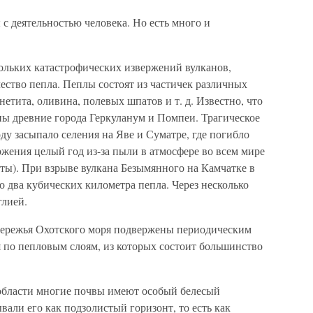
 с деятельностью человека. Но есть много и
кольких катастрофических извержений вулканов,
ество пепла. Пеплы состоят из частичек различных
нетита, оливина, полевых шпатов и т. д. Известно, что
ы древние города Геркуланум и Помпеи. Трагическое
ду засыпало селения на Яве и Суматре, где погибло
ржения целый год из-за пыли в атмосфере во всем мире
ты). При взрыве вулкана Безымянного на Камчатке в
 два кубических километра пепла. Через несколько
глией.
обережья Охотского моря подвержены периодическим
я по пепловым слоям, из которых состоит большинство
области многие почвы имеют особый белесый
вали его как подзолистый горизонт, то есть как