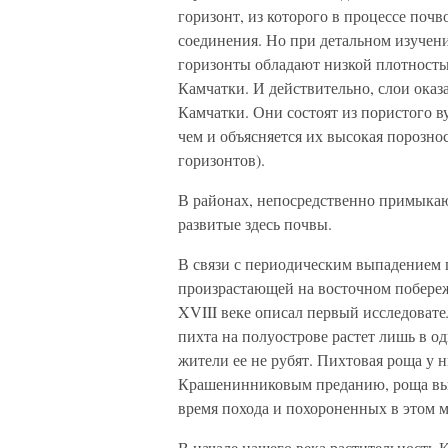
горизонт, из которого в процессе поч
соединения. Но при детальном изучен
горизонты обладают низкой плотность
Камчатки. И действительно, слои оказ
Камчатки. Они состоят из пористого в
чем и объясняется их высокая порозно
горизонтов).
В районах, непосредственно примыка
развитые здесь почвы.
В связи с периодическим выпадением 
произрастающей на восточном побереж
XVIII веке описал первый исследоват
пихта на полуострове растет лишь в 
жители ее не рубят. Пихтовая роща у 
Крашенинниковым преданию, роща выро
время похода и похороненных в этом м
В начале нашего века растительность 