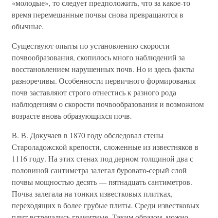
«молодые», то следует предположить, что за какое-то
время перемешанные почвы снова превращаются в
обычные.
Существуют опыты по установлению скорости
почвообразования, скопилось много наблюдений за
восстановлением нарушенных почв. Но и здесь факты
разноречивы. Особенности первичного формирования
почв заставляют строго отнестись к разного рода
наблюдениям о скорости почвообразования и возможном
возрасте вновь образующихся почв.
В. В. Докучаев в 1870 году обследовал стены
Староладожской крепости, сложенные из известняков в
1116 году. На этих стенах под дерном толщиной два с
половиной сантиметра залегал буровато-серый слой
почвы мощностью десять — пятнадцать сантиметров.
Почва залегала на тонких известковых плитках,
переходящих в более грубые плиты. Среди известковых
плит встречались гранитные. Таким образом, можно