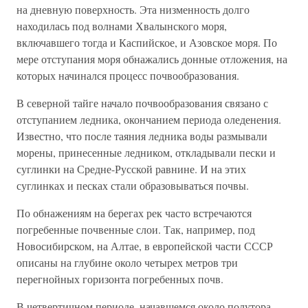
на дневную поверхность. Эта низменность долго
находилась под волнами Хвалынского моря,
включавшего тогда и Каспийское, и Азовское моря. По
мере отступания моря обнажались донные отложения, на
которых начинался процесс почвообразования.
В северной тайге начало почвообразования связано с
отступанием ледника, окончанием периода оледенения.
Известно, что после таяния ледника воды размывали
морены, принесенные ледником, откладывали пески и
суглинки на Средне-Русской равнине. И на этих
суглинках и песках стали образовываться почвы.
По обнажениям на берегах рек часто встречаются
погребенные почвенные слои. Так, например, под
Новосибирском, на Алтае, в европейской части СССР
описаны на глубине около четырех метров три
перегнойных горизонта погребенных почв.
В четвертичном периоде, начавшемся около полутора