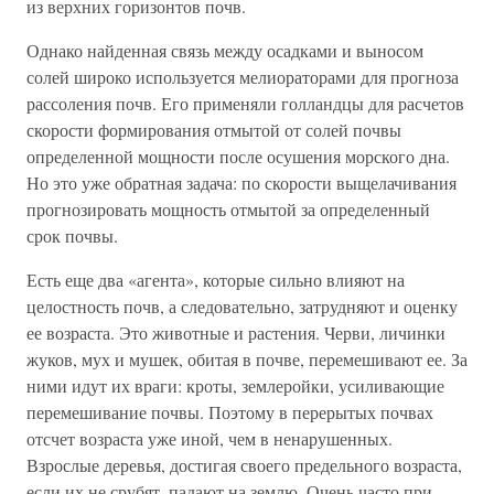
из верхних горизонтов почв.
Однако найденная связь между осадками и выносом
солей широко используется мелиораторами для прогноза
рассоления почв. Его применяли голландцы для расчетов
скорости формирования отмытой от солей почвы
определенной мощности после осушения морского дна.
Но это уже обратная задача: по скорости выщелачивания
прогнозировать мощность отмытой за определенный
срок почвы.
Есть еще два «агента», которые сильно влияют на
целостность почв, а следовательно, затрудняют и оценку
ее возраста. Это животные и растения. Черви, личинки
жуков, мух и мушек, обитая в почве, перемешивают ее. За
ними идут их враги: кроты, землеройки, усиливающие
перемешивание почвы. Поэтому в перерытых почвах
отсчет возраста уже иной, чем в ненарушенных.
Взрослые деревья, достигая своего предельного возраста,
если их не срубят, падают на землю. Очень часто при