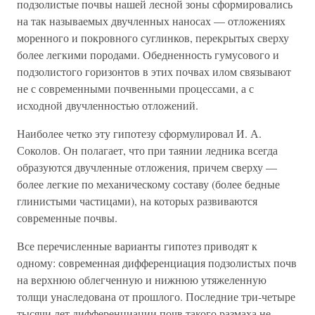
подзолистые почвы нашей лесной зоны сформировались
на так называемых двучленных наносах — отложениях
моренного и покровного суглинков, перекрытых сверху
более легкими породами. Обедненность гумусового и
подзолистого горизонтов в этих почвах илом связывают
не с современными почвенными процессами, а с
исходной двучленностью отложений.
Наиболее четко эту гипотезу сформулировал И. А.
Соколов. Он полагает, что при таянии ледника всегда
образуются двучленные отложения, причем сверху —
более легкие по механическому составу (более бедные
глинистыми частицами), на которых развиваются
современные почвы.
Все перечисленные варианты гипотез приводят к
одному: современная дифференциация подзолистых почв
на верхнюю облегченную и нижнюю утяжеленную
толщи унаследована от прошлого. Последние три-четыре
тысячи лет дифференциации почв такого размаха не