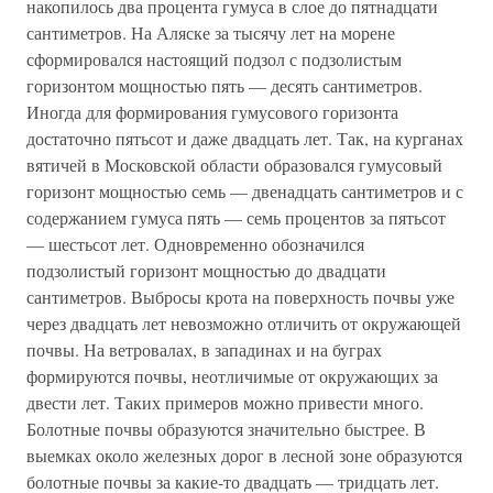
накопилось два процента гумуса в слое до пятнадцати
сантиметров. На Аляске за тысячу лет на морене
сформировался настоящий подзол с подзолистым
горизонтом мощностью пять — десять сантиметров.
Иногда для формирования гумусового горизонта
достаточно пятьсот и даже двадцать лет. Так, на курганах
вятичей в Московской области образовался гумусовый
горизонт мощностью семь — двенадцать сантиметров и с
содержанием гумуса пять — семь процентов за пятьсот
— шестьсот лет. Одновременно обозначился
подзолистый горизонт мощностью до двадцати
сантиметров. Выбросы крота на поверхность почвы уже
через двадцать лет невозможно отличить от окружающей
почвы. На ветровалах, в западинах и на буграх
формируются почвы, неотличимые от окружающих за
двести лет. Таких примеров можно привести много.
Болотные почвы образуются значительно быстрее. В
выемках около железных дорог в лесной зоне образуются
болотные почвы за какие-то двадцать — тридцать лет.