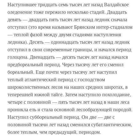
Наступившее тридцать семь тысяч лет назад Валдайское
оледенение тоже пережило несколько стадий. Двадцать
девять — двадцать пять тысяч лет назад ледник сначала
отступил (это время называют Брянским интер-стадиалом
— теплой фазой между двумя стадиями наступления
ледника). Десять — одиннадцать тысяч лет назад ледник
отступил в свои современные границы, и начался период
голоцена. Двенадцать — десять тысяч лет назад начался
предбореальный период. Через тысячу лет его сменил
бореальный. Еще почти через тысячу лет наступил
теплый атлантический период с господством
широколиственных лесов на наших средних широтах, в
теперешней южной тайге. Затем наступило похолодание,
четыре с половиной — пять тысяч лет назад в наши леса
проникла ель и стала основной лесообразующей породой.
Наступил суббореальный период. Он две — две с
половиной тысячи лет назад сменился субатлантическим,
более теплым, чем предыдущий, периодом.