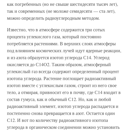
как погребенных (но не свыше шестидесяти тысяч лет),
так и современных (не моложе семидесяти — ста лет),
можно определить радиоуглеродным методом.
Известно, что в атмосфере содержится три сотых
процента углекислого газа, который постоянно
потребляется растениями. В верхних слоях атмосферы
под влиянием космических лучей идут ядерные реакции,
и из азота образуется изотоп углерода С14. Углерод
окисляется до С14O2. Таким образом, атмосферный
углекислый газ всегда содержит определенный процент
изотопа углерода. Растение поглощает радиоактивный
изотоп вместе с углекислым газом, строит из него свое
тело, а отмирая, привносит его в почву, где С14 входит в
состав гумуса, как и обычный С12. Но, как и любой
радиоактивный элемент, изотоп углерода распадается и
постепенно снова превращается в азот. Остается один
С12. И вот по количеству радиоактивного изотопа
углерода в органическом соединении можно установить