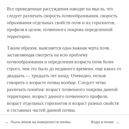
Все приведенные рассуждения наводят на мысль, что
следует различать скорость почвообразования, скорость
образования отдельных свойств почв и их горизонтов,
профиля в целом, почвенного покрова определенной
территории.
Таким образом, выясняется одна важная черта почв,
заставляющая смотреть на всю проблему
почвообразования и определения возраста почв более
строго, чем это было до недавнего времени, еще каких-то
двадцать — тридцать лет назад. Очевидно, нельзя
говорить о возрасте почвы вообще. Следует четко
различать понятия: возраст почвенного покрова данной
территории, возраст данного почвенного профиля,
возраст отдельных горизонтов и возраст разных свойств
и составных частей данной почвы.
Если снова вернуться к началу отступления ледника на
←
→
Пыль веков на поверхности почвы
Вода в почве
территории Московской области, то можно наметить