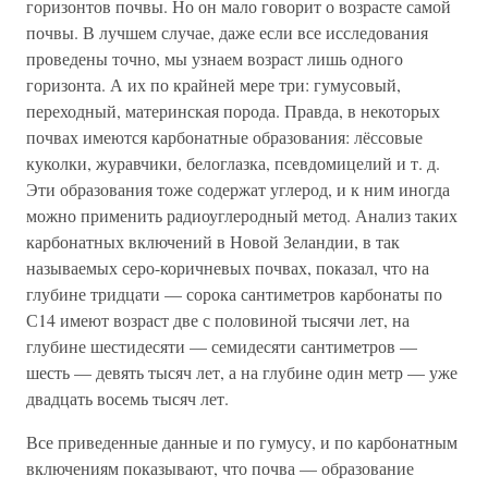
горизонтов почвы. Но он мало говорит о возрасте самой
почвы. В лучшем случае, даже если все исследования
проведены точно, мы узнаем возраст лишь одного
горизонта. А их по крайней мере три: гумусовый,
переходный, материнская порода. Правда, в некоторых
почвах имеются карбонатные образования: лёссовые
куколки, журавчики, белоглазка, псевдомицелий и т. д.
Эти образования тоже содержат углерод, и к ним иногда
можно применить радиоуглеродный метод. Анализ таких
карбонатных включений в Новой Зеландии, в так
называемых серо-коричневых почвах, показал, что на
глубине тридцати — сорока сантиметров карбонаты по
С14 имеют возраст две с половиной тысячи лет, на
глубине шестидесяти — семидесяти сантиметров —
шесть — девять тысяч лет, а на глубине один метр — уже
двадцать восемь тысяч лет.
Все приведенные данные и по гумусу, и по карбонатным
включениям показывают, что почва — образование