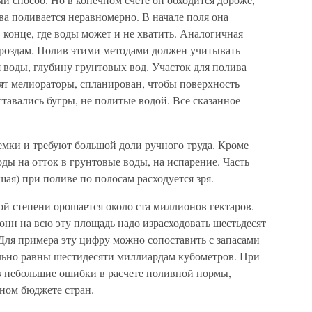
ва поливается неравномерно. В начале поля она
 конце, где воды может и не хватить. Аналогичная
ороздам. Полив этими методами должен учитывать
 воды, глубину грунтовых вод. Участок для полива
ят мелиораторы, спланирован, чтобы поверхность
тавались бугры, не политые водой. Все сказанное
мки и требуют большой доли ручного труда. Кроме
оды на отток в грунтовые воды, на испарение. Часть
шая) при поливе по полосам расходуется зря.
ой степени орошается около ста миллионов гектаров.
онн на всю эту площадь надо израсходовать шестьдесят
Для примера эту цифру можно сопоставить с запасами
ельно равны шестидесяти миллиардам кубометров. При
в небольшие ошибки в расчете поливной нормы,
дном бюджете стран.