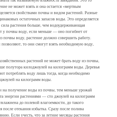
ение не может взять и она остается «мертвым
деляется свойствами почвы и видом растений. Разные
динаковых остаточных запасов воды. Это определяется
я сила растения больше, чем водоудерживающая
ет у почвы воду, если меньше — оно погибнет от
 из почвы воду, растение должно совершить работу.
 позволяют, то они смогут взять необходимую воду,
озяйственных растений не может брать воду из почвы,
ьше полутора килоджоулей на килограмм воды. Деревья
ют потреблять воду лишь тогда, когда необходимо
оджоулей на килограмм воды.
ии на получение воды из почвы, тем меньше урожай
та энергии растениями — сто джоулей на килограмм
увлажнена до полевой влагоемкости, до такого
ся после отекания избытка. Сразу после полива
янию. Если учесть, что за летние месяцы растения