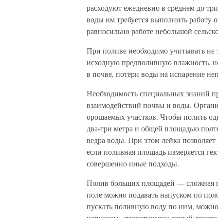
расходуют ежедневно в среднем до три
воды им требуется выполнить работу о
равносильно работе небольшой сельск
При поливе необходимо учитывать не т
исходную предполивную влажность, но
в почве, потери воды на испарение неп
Необходимость специальных знаний п
взаимодействий почвы и воды. Органи
орошаемых участков. Чтобы полить од
два-три метра и общей площадью полто
ведра воды. При этом лейка позволяет
если поливная площадь измеряется гек
совершенно иные подходы.
Полив больших площадей — сложная г
поле можно подавать напуском по пол
пускать поливную воду по ним, можно
напуском - теоретически самый дешевы