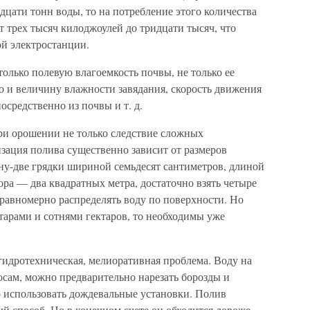
дцати тонн воды, то на потребление этого количества
т трех тысяч килоджоулей до тридцати тысяч, что
ой электростанции.
олько полевую влагоемкость почвы, не только ее
 и величину влажности завядания, скорость движения
осредственно из почвы и т. д.
ри орошении не только следствие сложных
зация полива существенно зависит от размеров
ну-две грядки шириной семьдесят сантиметров, длиной
ра — два квадратных метра, достаточно взять четыре
 равномерно распределять воду по поверхности. Но
тарами и сотнями гектаров, то необходимы уже
идротехническая, мелиоративная проблема. Воду на
осам, можно предварительно нарезать борозды и
 использовать дождевальные установки. Полив
й способ. Но в конечном счете он обходится дороже,