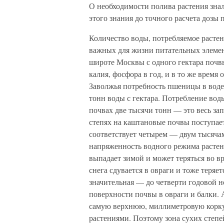
О необходимости полива растения зна
этого знания до точного расчета дозы
Количество воды, потребляемое расте
важных для жизни питательных элемент
широте Москвы с одного гектара почвы
калия, фосфора в год, и в то же время
Заволжья потребность пшеницы в воде 
тонн воды с гектара. Потребление вод
почвах две тысячи тонн — это весь зап
степях на каштановые почвы поступает
соответствует четырем — двум тысячам 
напряженность водного режима растений
выпадает зимой и может теряться во вр
снега сдувается в овраги и тоже теряет
значительная — до четверти годовой н
поверхности почвы в овраги и балки.
самую верхнюю, миллиметровую корку 
растениями. Поэтому зона сухих степ