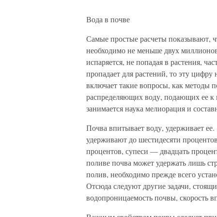
Вода в почве
Самые простые расчеты показывают, чт
необходимо не меньше двух миллионов 
испаряется, не попадая в растения, ча
пропадает для растений, то эту цифру
включает такие вопросы, как методы 
распределяющих воду, подающих ее к п
занимается наука мелиорация и состав
Почва впитывает воду, удерживает ее
удерживают до шестидесяти процентов
процентов, супеси — двадцать процент
поливе почва может удержать лишь ст
полив, необходимо прежде всего устан
Отсюда следуют другие задачи, стоящ
водопроницаемость почвы, скорость впи
Важным свойством почвы следует приз