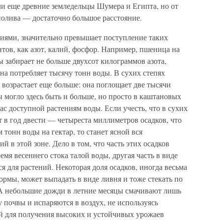
ли еще древние земледельцы Шумера и Египта, но от
 полива — достаточно большое расстояние.
ниями, значительно превышает поступление таких
ов, как азот, калий, фосфор. Например, пшеница на
 забирает не больше двухсот килограммов азота,
 она потребляет тысячу тонн воды. В сухих степях
возрастает еще больше: она поглощает две тысячи
ы могло здесь быть и больше, но просто в каштановых
ас доступной растениям воды. Если учесть, что в сухих
 в год двести — четыреста миллиметров осадков, что
тонн воды на гектар, то станет ясной вся
 в этой зоне. Дело в том, что часть этих осадков
емя весеннего стока талой воды, другая часть в виде
ся для растений. Некоторая доля осадков, иногда весьма
ормы, может выпадать в виде ливня и тоже стекать по
 А небольшие дожди в летние месяцы смачивают лишь
почвы и испаряются в воздух, не используясь
ей для получения высоких и устойчивых урожаев