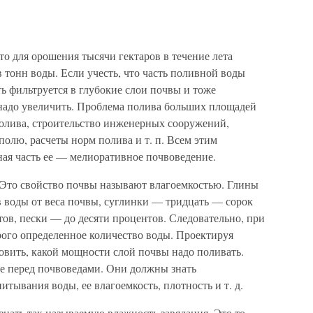
о для орошения тысячи гектаров в течение лета
тонн воды. Если учесть, что часть поливной воды
сть фильтруется в глубокие слои почвы и тоже
 надо увеличить. Проблема полива больших площадей
полива, строительство инженерных сооружений,
олю, расчеты норм полива и т. п. Всем этим
ная часть ее — мелиоративное почвоведение.
. Это свойство почвы называют влагоемкостью. Глины
 воды от веса почвы, суглинки — тридцать — сорок
ов, пески — до десяти процентов. Следовательно, при
рого определенное количество воды. Проектируя
овить, какой мощности слой почвы надо поливать.
ие перед почвоведами. Они должны знать
тывания воды, ее влагоемкость, плотность и т. д.
нать так называемую влажность завядания. Это то