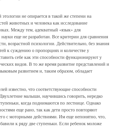
 этологии не опирается в такой же степени на
стей животных и человека как исследование
нках. Между тем, адекватный «язык» для
 науки еще не разработан. Все критерии для сравнения
сти, возрастной психологии. Действительно, без знания
тей к суждению о пропорциях и количестве у
ставить себе как эти способности функционируют у
ических видов. В то же время развитие представлений и
языковым развитием и, таким образом, обладает
елей известно, что соответствующие способности
 Двухлетние малыши, научившись говорить, нередко
ступеньки, когда поднимаются по лестнице. Однако
остями еще рано, так как дети просто повторяют
его с моторными действиями. Им еще непонятно, что,
ибавили к ряду две ступеньки. Если ребенок моложе