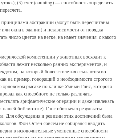
уток»); (3) счет (counting) — способность определить
пересчета.
 и принципами абстракции (могут быть пересчитаны
 или окна в здании) и независимости от порядка
ать число цветов на ветке, на имеет значения, с какого
умерической компетенции у животных восходит к
 области лежит несколько ранних экспериментов, и
екдотом, на который более столетия ссылаются во
 как на пример, говорящий о необходимости строгого
об орловском рысаке по кличке Умный Ганс, которого
ировал как способного не только различать
ществлять арифметические операции и даже извлекать
в нашей библиотеке). Ганс обозначал результаты
а. Для обсуждения и ревизии этих достижений была
хологов. Фон Остен совсем не собирался вводить
е верил в исключительные умственные способности
ым способным, но не единственным его учеником.