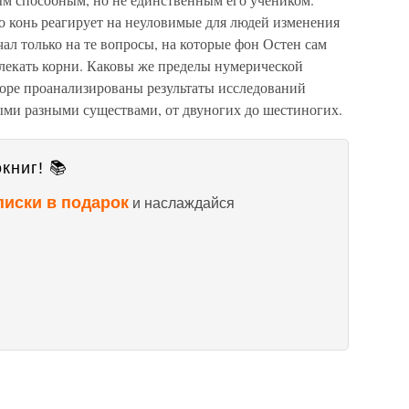
то конь реагирует на неуловимые для людей изменения
чал только на те вопросы, на которые фон Остен сам
влекать корни. Каковы же пределы нумерической
оре проанализированы результаты исследований
ыми разными существами, от двуногих до шестиногих.
книг! 📚
писки в подарок
и наслаждайся