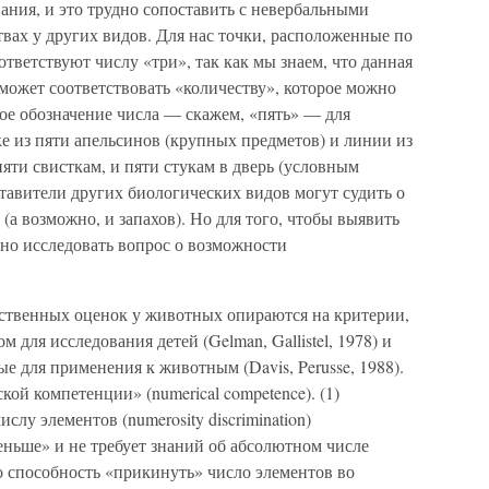
ания, и это трудно сопоставить с невербальными
твах у других видов. Для нас точки, расположенные по
тветствуют числу «три», так как мы знаем, что данная
 может соответствовать «количеству», которое можно
ное обозначение числа — скажем, «пять» — для
ке из пяти апельсинов (крупных предметов) и линии из
пяти свисткам, и пяти стукам в дверь (условным
ставители других биологических видов могут судить о
 (а возможно, и запахов). Но для того, чтобы выявить
ьно исследовать вопрос о возможности
ственных оценок у животных опираются на критерии,
для исследования детей (Gelman, Gallistel, 1978) и
е для применения к животным (Davis, Perusse, 1988).
ой компетенции» (numerical competence). (1)
слу элементов (numerosity discrimination)
ньше» и не требует знаний об абсолютном числе
это способность «прикинуть» число элементов во