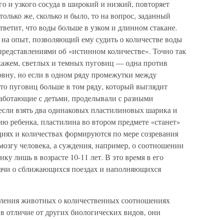
го и узкого сосуда в широкий и низкий, повторяет
только же, сколько и было, то на вопрос, заданный
тветит, что воды больше в узком и длинном стакане.
я на опыт, позволяющий ему судить о количестве воды
 представлениями об «истинном количестве». Точно так
 скажем, светлых и темных пуговиц — одна против
овну, но если в одном ряду промежутки между
что пуговиц больше в том ряду, который выглядит
аботающие с детьми, проделывали с разными
если взять два одинаковых пластилиновых шарика и
нию ребенка, пластилина во втором предмете «станет»
иях и количествах формируются по мере созревания
озгу человека, а суждения, например, о соотношении
ку лишь в возрасте 10-11 лет. В это время в его
дачи о сближающихся поездах и наполняющихся
вления животных о количественных соотношениях
, в отличие от других биологических видов, они