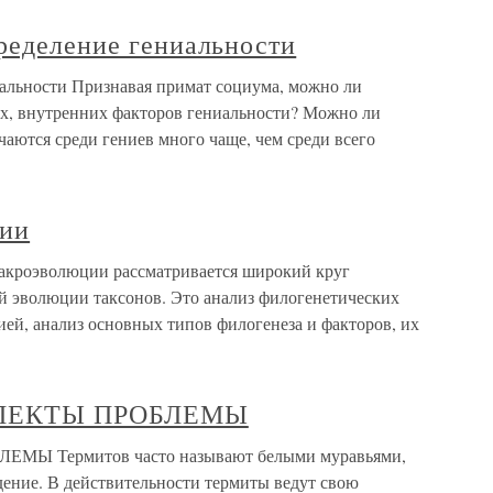
ределение гениальности
иальности Признавая примат социума, можно ли
х, внутренних факторов гениальности? Можно ли
чаются среди гениев много чаще, чем среди всего
ции
акроэволюции рассматривается широкий круг
й эволюции таксонов. Это анализ филогенетических
ией, анализ основных типов филогенеза и факторов, их
ПЕКТЫ ПРОБЛЕМЫ
 Термитов часто называют белыми муравьями,
дение. В действительности термиты ведут свою