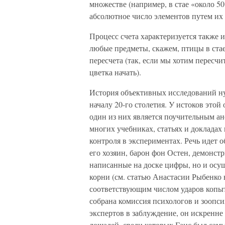
множестве (например, в стае «около 50 
абсолютное число элементов путем их 
Процесс счета характеризуется также
любые предметы, скажем, птицы в стае
пересчета (так, если мы хотим пересчит
цветка начать).
История объективных исследований н
началу 20-го столетия. У истоков этой
один из них является поучительным ан
многих учебниках, статьях и докладах
контроля в экспериментах. Речь идет 
его хозяин, барон фон Остен, демонстр
написанные на доске цифры, но и осу
корни (см. статью Анастасии Рыбенко 
соответствующим числом ударов копыт
собрана комиссия психологов и зоопси
экспертов в заблуждение, он искренн
лошадей, среди которых Ганс был сам