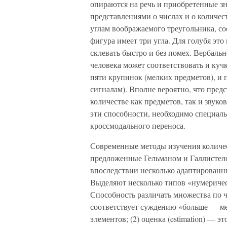
опираются на речь и приобретенные зн
представлениями о числах и о количес
углам воображаемого треугольника, соо
фигура имеет три угла. Для голубя это
склевать быстро и без помех. Вербаль
человека может соответствовать и куч
пяти крупинок (мелких предметов), и 
сигналам). Вполне вероятно, что пред
количестве как предметов, так и звуков
эти способности, необходимо специал
кроссмодального переноса.
Современные методы изучения количе
предложенные Гельманом и Галлистелом 
впоследствии несколько адаптированны
Выделяют несколько типов «нумерическ
Способность различать множества по чи
соответствует суждению «больше — ме
элементов; (2) оценка (estimation) — 