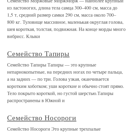
Семейство Моржовые МоржМорж — наиболее крупный
из ластоногих, длина тела самца 300–400 см, масса до
1,5 т, средний размер самки 290 см, масса около 700–
800 кг. Туловище массивное, маленькая округлая голова,
шея короткая, толстая, подвижная. На конце морды много
вибрисс. Клыки
Семейство Тапиры
Семейство Тапиры Тапиры — это крупные
непарнокопытные, на передних ногах по четыре пальца,
а на задних — по три. Голова узкая, оканчивается
коротким хоботком; уши короткие и обычно стоят прямо.
Тело покрыто короткой, но густой шерстью.Тапиры
распространены в Южной и
Семейство Носороги
Семейство Носороги Это крупные трехпалые