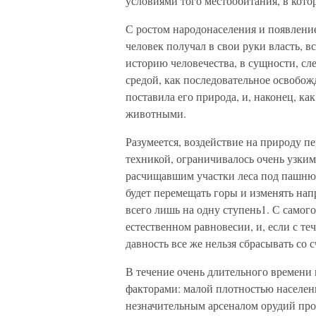
условиями того местообитания, в кото
С ростом народонаселения и появлен
человек получал в свои руки власть, в
историю человечества, в сущности, сл
средой, как последовательное освобож
поставила его природа, и, наконец, к
животными.
Разумеется, воздействие на природу п
техникой, ограничивалось очень узки
расчищавшим участки леса под пашню,
будет перемещать горы и изменять нап
всего лишь на одну ступень1. С самого
естественном равновесии, и, если с те
давность все же нельзя сбрасывать со с
В течение очень длительного времени 
факторами: малой плотностью населен
незначительным арсеналом орудий про