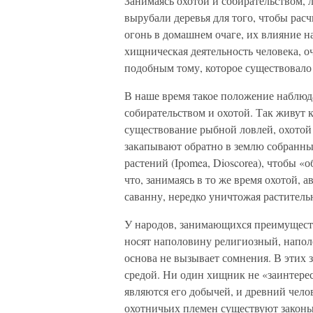
Занимаясь охотой и собирательством,
вырубали деревья для того, чтобы рас
огонь в домашнем очаге, их влияние н
хищническая деятельность человека, о
подобным тому, которое существовал
В наше время такое положение наблюд
собирательством и охотой. Так живут
существование рыбной ловлей, охотой 
закапывают обратно в землю собранны
растений (Ipomea, Dioscorеа), чтобы «о
что, занимаясь в то же время охотой,
саванну, нередко уничтожая растительн
У народов, занимающихся преимуществ
носят наполовину религиозный, наполо
основа не вызывает сомнения. В этих 
средой. Ни один хищник не «заинтере
являются его добычей, и древний челов
охотничьих племен существуют закон