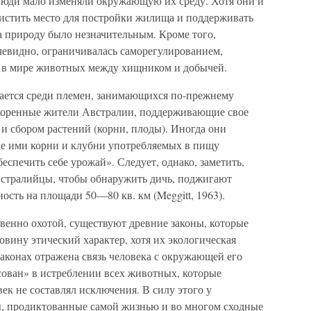
 люди мало изменяли окружающую их среду. Хотя они и
чистить место для постройки жилища и поддерживать
а природу было незначительным. Кроме того,
чевидно, ограничивалась саморегулированием,
о в мире животных между хищником и добычей.
ается среди племен, занимающихся по-прежнему
 коренные жители Австралии, поддерживающие свое
и сбором растений (корни, плоды). Иногда они
е ими корни и клубни употребляемых в пищу
беспечить себе урожай». Следует, однако, заметить,
 австралийцы, чтобы обнаружить дичь, поджигают
ость на площади 50—80 кв. км (Meggitt, 1963).
енно охотой, существуют древние законы, которые
вину этический характер, хотя их экологическая
законах отражена связь человека с окружающей его
сован» в истреблении всех животных, которые
ек не составлял исключения. В силу этого у
ы, продиктованные самой жизнью и во многом сходные