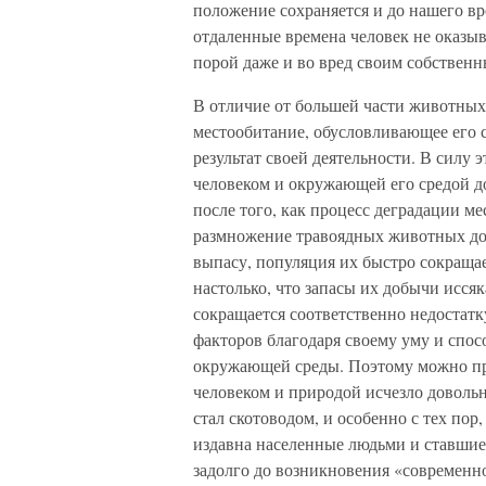
положение сохраняется и до нашего вре
отдаленные времена человек не оказы
порой даже и во вред своим собственн
В отличие от большей части животных
местообитание, обусловливающее его с
результат своей деятельности. В силу
человеком и окружающей его средой д
после того, как процесс деградации м
размножение травоядных животных дос
выпасу, популяция их быстро сокраща
настолько, что запасы их добычи исся
сокращается соответственно недостатк
факторов благодаря своему уму и спо
окружающей среды. Поэтому можно пр
человеком и природой исчезло довольн
стал скотоводом, и особенно с тех пор
издавна населенные людьми и ставшие
задолго до возникновения «современн