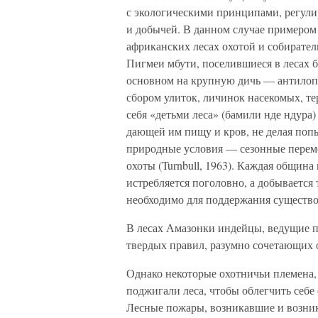
с экологическими принципами, регу
и добычей. В данном случае примером
африканских лесах охотой и собирател
Пигмеи мбути, поселившиеся в лесах ба
основном на крупную дичь — антилоп,
сбором улиток, личинок насекомых, те
себя «детьми леса» (бамили нде ндура)
дающей им пищу и кров, не делая поп
природные условия — сезонные переме
охоты (Turnbull, 1963). Каждая общин
истребляется поголовно, а добывается 
необходимо для поддержания существо
В лесах Амазонки индейцы, ведущие п
твердых правил, разумно сочетающих 
Однако некоторые охотничьи племена,
поджигали леса, чтобы облегчить себе
Лесные пожары, возникавшие и возник