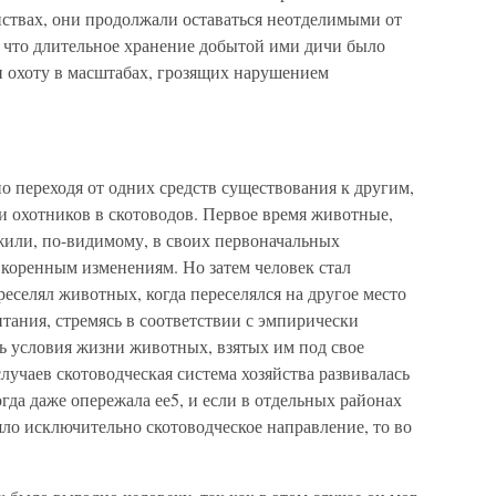
нствах, они продолжали оставаться неотделимыми от
, что длительное хранение добытой ими дичи было
и охоту в масштабах, грозящих нарушением
 переходя от одних средств существования к другим,
и охотников в скотоводов. Первое время животные,
или, по-видимому, в своих первоначальных
 коренным изменениям. Но затем человек стал
ереселял животных, когда переселялся на другое место
итания, стремясь в соответствии с эмпирически
 условия жизни животных, взятых им под свое
случаев скотоводческая система хозяйства развивалась
гда даже опережала ее5, и если в отдельных районах
яло исключительно скотоводческое направление, то во