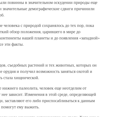
были повинны в значительном оскудении природы еще
ии значительные демографические сдвиги причинили
рб.
е человека с природой сохранялось до тех пор, пока
аткий обзор положения, царившего в мире до
континенты нашей планеты и до появления «западной»
се эти факты.
одов, съедобных растений и тех животных, которых он
ые орудия и получил возможность заняться охотой и
ть стала хищнической.
е нижнего палеолита, человек еще неотделим от
 нее зависит. Изменения в этой среде, определяющей
и, заставляют его либо приспосабливаться к данным
е помогут ему выжить.