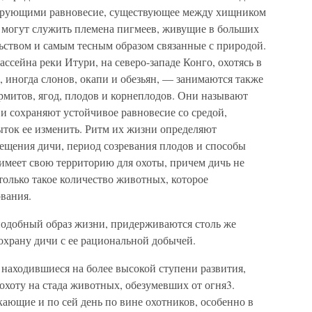
лирующими равновесие, существующее между хищником
 могут служить племена пигмеев, живущие в больших
ьством и самым тесным образом связанные с природой.
ссейна реки Итури, на северо-западе Конго, охотясь в
 иногда слонов, окапи и обезьян, — занимаются также
рмитов, ягод, плодов и корнеплодов. Они называют
 и сохраняют устойчивое равновесие со средой,
ыток ее изменить. Ритм их жизни определяют
щения дичи, период созревания плодов и способы
а имеет свою территорию для охоты, причем дичь не
только такое количество животных, которое
вания.
одобный образ жизни, придерживаются столь же
охрану дичи с ее рациональной добычей.
 находившиеся на более высокой ступени развития,
 охоту на стада животных, обезумевших от огня3.
ающие и по сей день по вине охотников, особенно в