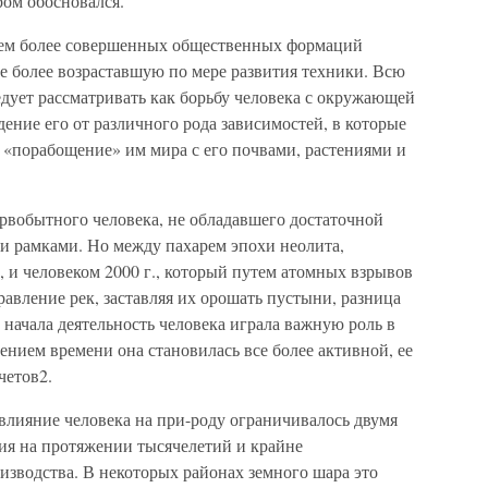
ром обосновался.
ием более совершенных общественных формаций
се более возраставшую по мере развития техники. Всю
едует рассматривать как борьбу человека с окружающей
дение его от различного рода зависимостей, в которые
ак «порабощение» им мира с его почвами, растениями и
ервобытного человека, не обладавшего достаточной
ми рамками. Но между пахарем эпохи неолита,
 и человеком 2000 г., который путем атомных взрывов
равление рек, заставляя их орошать пустыни, разница
 начала деятельность человека играла важную роль в
чением времени она становилась все более активной, ее
четов2.
влияние человека на при-роду ограничивалось двумя
ия на протяжении тысячелетий и крайне
изводства. В некоторых районах земного шара это