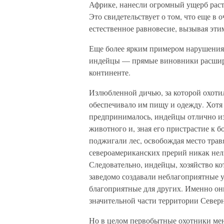
Африке, нанесли огромный ущерб рас
Это свидетельствует о том, что еще в 
естественное равновесие, вызывая эти
Еще более ярким примером нарушения 
индейцы — прямые виновники расшир
континенте.
Излюбленной дичью, за которой охотил
обеспечивало им пищу и одежду. Хот
предпринималось, индейцы отлично из
животного и, зная его пристрастие к
поджигали лес, освобождая место трав
североамериканских прерий никак нель
Следовательно, индейцы, хозяйство ко
заведомо создавали неблагоприятные у
благоприятные для других. Именно он
значительной части территории Север
Но в целом первобытные охотники мен