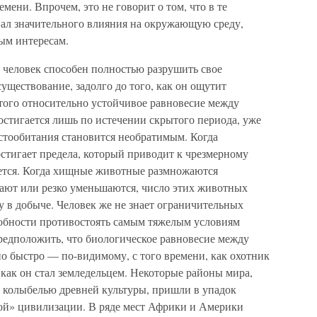
мени. Впрочем, это не говорит о том, что в те
вал значительного влияния на окружающую среду,
ым интересам.
 человек способен полностью разрушить свое
уществование, задолго до того, как он ощутит
 этого относительно устойчивое равновесие между
остигается лишь по истечении скрытого периода, уже
естообитания становится необратимым. Когда
тигает предела, который приводит к чрезмерному
ется. Когда хищные животные размножаются
кают или резко уменьшаются, число этих животных
у в добыче. Человек же не знает ограничительных
собности противостоять самым тяжелым условиям
едположить, что биологическое равновесие между
о быстро — по-видимому, с того времени, как охотник
, как он стал земледельцем. Некоторые районы мира,
 колыбелью древней культуры, пришли в упадок
ой» цивилизации. В ряде мест Африки и Америки