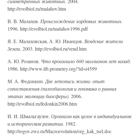
симметричных животных
. 2004.
http://evolbiol.ru/malahov.htm
В. В. Малахов.
Происхождение хордовых животных
.
1996. http://evolbiol.ru/malahov1996.pdf
Я. Е. Малаховская, А. Ю. Иванцов.
Вендские жители
Земли
. 2003. http://evolbiol.ru/vend.htm
А. Ю. Розанов.
Что произошло 600 миллионов лет назад
.
1986. http://www.lib.prometey.org/?id=i4599
М. А. Федонкин.
Две летописи жизни: опыт
сопоставления (палеобиология и геномика о ранних
этапах эволюции биосферы)
. 2006.
http://evolbiol.ru/fedonkin2006.htm
И. И. Шмальгаузен.
Организм как целое в индивидуальном
и историческом развитии
. 1982.
http://rogov.zwz.ru/Macroevolution/org_kak_tsel.doc