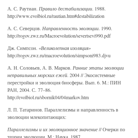
А. С. Раутиан.
Правило дестабилизации
. 1988.
http://www.evolbiol.ru/rautian.htm#destabilization
А. С. Северцов.
Направленность эволюции
. 1990.
http://rogov.zwz.ru/Macroevolution/severtsevi990.pdf
Дж. Симпсон.
«Великолепная изоляция»
http://rogov.zwz.ru/macroevolution/simpsoni983.djvu
А. Н. Соловьев, А. В. Марков.
Ранние этапы эволюции
неправильных морских ежей
. 2004 // Экосистемные
перестройки и эволюция биосферы. Вып. 6. М.: ПИН
РАН, 2004. С. 77–86.
http://evolbiol.ru/sbornik04/04markov.htm
Л. П. Татаринов. Параллелизмы и направленность в
эволюции млекопитающих:
Параллелизмы и их эволюционное значение
// Очерки по
теории эволюции. М.: Наука. 1987.