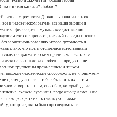
 Сикстинская капелла? Любовь?
оей личной скромности Дарвин вынашивал высокие
 все в человеческом разуме, все наши эмоции и
ематика, философия и музыка, все достижения
ождением того же процесса, который породил высших
о без эволюционировавших мозгов духовность и
казательно, что мозги отбирались естественным
 и силе, по прагматическим причинам, пока такие
 и духа не возникли как побочный продукт и не
тавленной групповым проживанием и языком.
яет высокие человеческие способности, не «понижает»
 не претендует на то, чтобы объяснить их на том
нно удовлетворительным, способом, который, делает
ъяснение, скажем, гусеницы, подражающей змее. Оно,
 то, чтобы раскрыть непостижимую — даже
йну, которая должна была преследовать все
е.