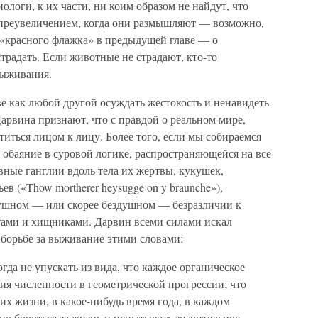
логи, к их части, ни коим образом не найдут, что
 преувеличением, когда они размышляют — возможно,
 «красного флажка» в предыдущей главе — о
радать. Если животные не страдают, кто-то
выживания.
е как любой другой осуждать жестокость и ненавидеть
арвина признают, что с правдой о реальном мире,
титься лицом к лицу. Более того, если мы собираемся
 обаяние в суровой логике, распространяющейся на все
вные ганглии вдоль тела их жертвы, кукушек,
 («Thow mortherer heysugge on y braunche»),
душном — или скорее бездушном — безразличии к
тами и хищниками. Дарвин всеми силами искал
о борьбе за выживание этими словами:
гда не упускать из вида, что каждое органическое
ия численности в геометрической прогрессии; что
их жизни, в какое-нибудь время года, в каждом
о бороться за жизнь и испытывать значительное