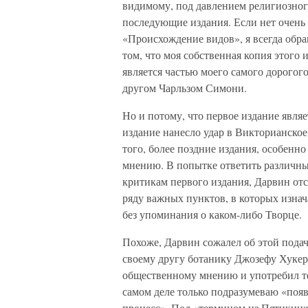
видимому, под давлением религиозного
последующие издания. Если нет очень 
«Происхождение видов», я всегда обр
том, что моя собственная копия этого 
является частью моего самого дорогог
другом Чарльзом Симони.
Но и потому, что первое издание явля
издание нанесло удар в Викторианское
того, более поздние издания, особенн
мнению. В попытке ответить различн
критикам первого издания, Дарвин от
ряду важных пунктов, в которых изна
без упоминания о каком-либо Творце.
Похоже, Дарвин сожалел об этой пода
своему другу ботанику Джозефу Хукеру
общественному мнению и употребил те
самом деле только подразумеваю «поя
процесс». Под «термином из Пятикниж