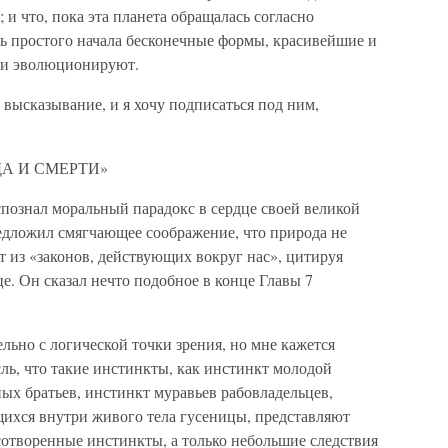
 и что, пока эта планета обращалась согласно
ль простого начала бесконечные формы, красивейшие и
 и эволюционируют.
 высказывание, и я хочу подписаться под ним,
ДА И СМЕРТИ»
познал моральный парадокс в сердце своей великой
редложил смягчающее соображение, что природа не
ет из «законов, действующих вокруг нас», цитируя
е. Он сказал нечто подобное в конце Главы 7
ельно с логической точки зрения, но мне кажется
ль, что такие инстинкты, как инстинкт молодой
х братьев, инстинкт муравьев рабовладельцев,
ихся внутри живого тела гусеницы, представляют
сотворенные инстинкты, а только небольшие следствия