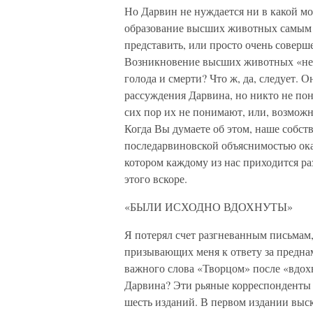
Но Дарвин не нуждается ни в какой мо
образование высших животных самым в
представить, или просто очень соверш
Возникновение высших животных «непо
голода и смерти? Что ж, да, следует. 
рассуждения Дарвина, но никто не пон
сих пор их не понимают, или, возможн
Когда Вы думаете об этом, наше собст
последарвиновской объяснимостью ока
котором каждому из нас приходится ра
этого вскоре.
«БЫЛИ ИСХОДНО ВДОХНУТЫ»
Я потерял счет разгневанным письмам
призывающих меня к ответу за предна
важного слова «Творцом» после «вдо
Дарвина? Эти рьяные корреспонденты 
шесть изданий. В первом издании выска