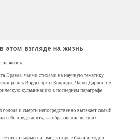
в этом взгляде на жизнь
е на жизнь
ста Эразма, чьими стихами на научную тематику
восхищались Вордсворт и Колридж, Чарлз Дарвин не
лирическую кульминацию в последнем параграфе
из голода и смерти непосредственно вытекает самый
нии себе представить, — образование высших
 с ее несколькими силами, которые были исходно