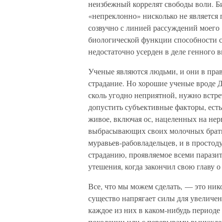
неизбежный коррелят свободы воли. Био
«непреклонно» нисколько не является
созвучно с линией рассуждений моего
биологической функции способности ст
недостаточно усерден в деле генного 
Ученые являются людьми, и они в прав
страдание. Но хорошие ученые вроде Д
сколь угодно неприятной, нужно встре
допустить субъективные факторы, есть
живое, включая ос, нацеленных на нер
выбрасывающих своих молочных братьев
муравьев-рабовладельцев, и в просто
страданию, проявляемое всеми парази
утешения, когда закончил свою главу 
Все, что мы можем сделать, — это нико
существо напрягает силы для увеличен
каждое из них в каком-нибудь периоде 
поколении или с перерывами вынужден