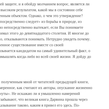
ей защите, и я обойду молчанием вопрос, является ли
ысоким результатом, какой мы в состоянии себе
енным объектом. Однако, о чем это утверждение?
средственно следует» из борьбы в природе, из
Оно непосредственно вытекает, если Вы понимаете
имал этого до девятнадцатого столетия. И многие до
о, отказываются понимать. Нетрудно увидеть почему.
венное существование вместе со своей
зывается кандидатом на самый удивительный факт, о
змышлять когда-либо во всей своей жизни. Я дойду до
, полученным мной от читателей предыдущей книги,
меренное, как считают их авторы, опускание жизненно
хнуты». Не искажаю ли я умышленно намерений
забывают, что великая книга Дарвина прошла через
зывание таково, каким я привел его здесь. По-