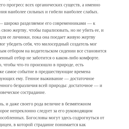
го прогресс всех органических существ, а именно
ния наиболее сильных и гибели наиболее слабых.
— широко разделяемое его современниками — к
свою жертву, чтобы парализовать, но не убить ее, и
для ее личинки, пока она поедает живую жертву
мог убедить себя, что милосердный создатель мог
нным отбором на водительском сидении все становится
нный отбор не заботится о каком-либо комфорте.
, чтобы что-то произошло в природе, есть
же самое событие в предшествующие времена
вующих ему. Генное выживание — достаточное
енного безразличия всей природы: достаточное — и
овеческое сострадание.
знь, и даже своего рода величие в безмятежном
орое непреклонно следует за его руководящим
обленных. Богословы могут здесь содрогнуться от
дицеи, в которой страдание понимается как