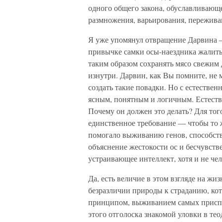
одного общего закона, обуславливающе
размножения, варьирования, пережива
Я уже упомянул отвращение Дарвина 
привычке самки осы-наездника жалить 
таким образом сохранять мясо свежим 
изнутри. Дарвин, как Вы помните, не 
создать такие повадки. Но с естестве
ясным, понятным и логичным. Естестве
Почему он должен это делать? Для того
единственное требование — чтобы то 
помогало выживанию генов, способст
объяснение жестокости ос и бесчувств
устраивающее интеллект, хотя и не чел
Да, есть величие в этом взгляде на жи
безразличии природы к страданию, кот
принципом, выживанием самых приспос
этого отголоска знакомой уловки в тео