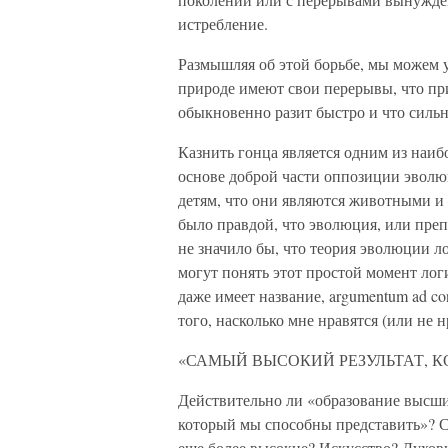
истребление.
Размышляя об этой борьбе, мы можем у
природе имеют свои перерывы, что при
обыкновенно разит быстро и что силь
Казнить гонца является одним из наибо
основе доброй части оппозиции эволю
детям, что они являются животными и 
было правдой, что эволюция, или преп
не значило бы, что теория эволюции л
могут понять этот простой момент лог
даже имеет название, argumentum ad co
того, насколько мне нравятся (или не н
«САМЫЙ ВЫСОКИЙ РЕЗУЛЬТАТ, 
Действительно ли «образование высши
который мы способны представить»? 
еще более высокие? Искусство? Духов