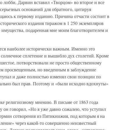
 лобби, Дарвин вставил «Творцом» во второе и все
серьезных оснований для обратного, цитируя
ащаюсь к первому изданию. Причина отчасти состоит в
исторического издания тиражом в 1 250 экземпляров
о имущества, подаренная мне моим благотворителем и
ется наиболее исторически важным. Именно это
 солнечное сплетение и вышибло дух столетий. Кроме
о шестое, потворствовали не просто общественному
ым просвещенным, но введенным в заблуждение
ступал и даже полностью изменял свои позиции по
чально был прав. Поэтому и «были исходно вдохнуты»
чке религиозному мнению. В письме от 1863 года
 он говорил, «Но я уже давно сожалею, что уступил
рмин сотворения из Пятикнижия, под которым я на
вление» через какой-то совершенно неизвестный
ия» Дарвин подразумевает здесь слово «сотворение».