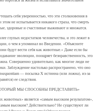
тешать себя уверенностью, что эти столкновения в
 этом не испытывается никакого страха, что смерть
ные, здоровые и счастливые выживают и множатся.
лее глупых недостатков человечества, и это лежит в
ции, о чем я упоминал во Введении. «Объясните
они будут вести себя как животные.» Даже если бы
одавание эволюции, поощряет безнравственность, это
ожна. Совершенно удивительно, как многие люди не
ики. Заблуждение настолько распространено, что оно
nsequentiam — посылка X истинна (или ложна), из-за
равятся) ее следствия.
КОТОРЫЙ МЫ СПОСОБНЫ ПРЕДСТАВИТЬ»
х животных» является «самым высоким результатом»,
Самым высоким? Действительно? Не существуют ли
ность? Ромео и Джульетта? Общая теория