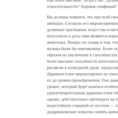
относительности? Хоровая симфония?
Вы должны помнить, что при всей св
амбиции. Согласно его мировоззрению,
духовные притязания, искусство и мат
интеллекта и духа сами являются пор
животных. Вопрос не только в том, чт
музыка были бы невозможны. Более по
образом на увеличение в способностях
более высокие способности интеллекта
расцвели в культурной среде, предос
Дарвинистское мировоззрение не умал
их до уровня пренебрежения. Оно даже
уровне, который будет казаться особе
удовлетворительным дарвинистское об
однако, действительно претендует на
недостойную стараний ее постичь — та
додарвиновские попытки понять живо