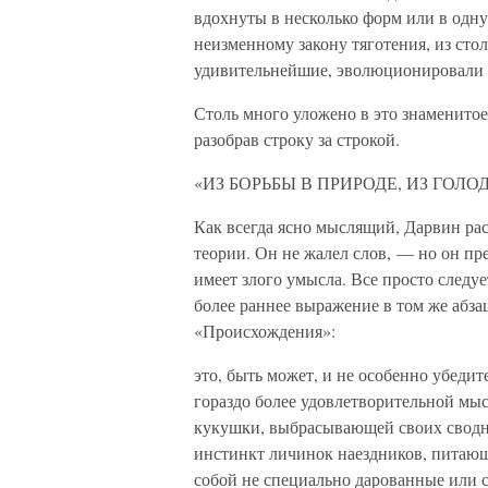
вдохнуты в несколько форм или в одну;
неизменному закону тяготения, из сто
удивительнейшие, эволюционировали
Столь много уложено в это знаменитое
разобрав строку за строкой.
«ИЗ БОРЬБЫ В ПРИРОДЕ, ИЗ ГОЛО
Как всегда ясно мыслящий, Дарвин рас
теории. Он не жалел слов, — но он п
имеет злого умысла. Все просто следу
более раннее выражение в том же абзац
«Происхождения»:
это, быть может, и не особенно убедит
гораздо более удовлетворительной мыс
кукушки, выбрасывающей своих сводны
инстинкт личинок наездников, питающ
собой не специально дарованные или 