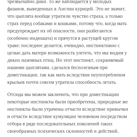
чрезвычайно дики. То же наблюдается у молодых
фазанов, выведенных в Англии курицей. Это не значит,
что цыплята вообще утратили чувство страха, а только
страх перед собаками и кошками, потому что, когда мать
предупреждает их об опасности, они разбегаются
(особенно индюшата) и прячутся в растущей кругом
траве; последнее делается, очевидно, инстинктивно с
целью дать матери возможность улететь, что мы видим у
диких наземных птиц. Но этот инстинкт, сохраняемый
нашими цыплятами, сделался бесполезным при
доместикации, так как мать вследствие неупотребления
крыльев почти совсем утратила способность летать.
Отсюда мы можем заключить, что при доместикации
некоторые инстинкты были приобретены, природные же
инстинкты были утрачены отчасти вследствие привычки
и отчасти вследствие кумуляции человеком посредством
отбора в ряде последовательных поколений таких
своеобразных психических склонностей и действий,