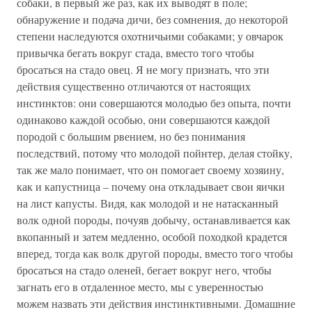
собаки, в первый же раз, как их выводят в поле;
обнаружение и подача дичи, без сомнения, до некоторой
степени наследуются охотничьими собаками; у овчарок
привычка бегать вокруг стада, вместо того чтобы
бросаться на стадо овец. Я не могу признать, что эти
действия существенно отличаются от настоящих
инстинктов: они совершаются молодью без опыта, почти
одинаково каждой особью, они совершаются каждой
породой с большим рвением, но без понимания
последствий, потому что молодой пойнтер, делая стойку,
так же мало понимает, что он помогает своему хозяину,
как и капустница – почему она откладывает свои яички
на лист капусты. Видя, как молодой и не натасканный
волк одной породы, почуяв добычу, останавливается как
вкопанный и затем медленно, особой походкой крадется
вперед, тогда как волк другой породы, вместо того чтобы
бросаться на стадо оленей, бегает вокруг него, чтобы
загнать его в отдаленное место, мы с уверенностью
можем назвать эти действия инстинктивными. Домашние