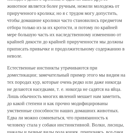
животное является более ручным, нежели молодежь от
прирученного кролика; но я с трудом могу допустить,
чтобы домашние кролики часто становились предметом
отбора только из-за их кротости, и потому по крайней
мере большую часть их наследственному изменению от
крайней дикости до крайней прирученности мы должны
приписать привычке и продолжительному содержанию в
неволе.
Естественные инстинкты утрачиваются при
доместикации; замечательный пример этого мы видим на
тех породах кур, которые очень редко или даже никогда
не делаются наседками, т. е. никогда не садятся на яйца.
Лишь обычность многих явлений мешает нам заметить,
до какой степени и как прочно модифицированы
умственные способности наших домашних животных.
Едва ли можно сомневаться, что привязанность к
человеку стала у собаки инстинктивной. Волки, лисицы,
шакалы и разные виды рода кошек, приручаясь, все-таки