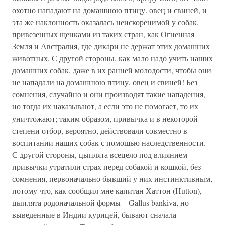
охотно нападают на домашнюю птицу. овец и свиней, и
эта же наклонность оказалась неискоренимой у собак,
привезенных щенками из таких стран, как Огненная
Земля и Австралия, где дикари не держат этих домашних
животных. С другой стороны, как мало надо учить наших
домашних собак, даже в их ранней молодости, чтобы они
не нападали на домашнюю птицу, овец и свиней! Без
сомнения, случайно и они производят такие нападения,
но тогда их наказывают, а если это не помогает, то их
уничтожают; таким образом, привычка и в некоторой
степени отбор, вероятно, действовали совместно в
воспитании наших собак с помощью наследственности.
С другой стороны, цыплята всецело под влиянием
привычки утратили страх перед собакой и кошкой, без
сомнения, первоначально бывший у них инстинктивным,
потому что, как сообщил мне капитан Хаттон (Hutton),
цыплята родоначальной формы – Gallus bankiva, но
выведенные в Индии курицей, бывают сначала