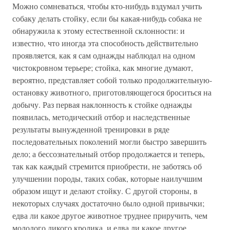
Можно сомневаться, чтобы кто-нибудь вздумал учить
собаку делать стойку, если бы какая-нибудь собака не
обнаружила к этому естественной склонности: и
известно, что иногда эта способность действительно
проявляется, как я сам однажды наблюдал на одном
чистокровном терьере; стойка, как многие думают,
вероятно, представляет собой только продолжительную-
остановку животного, приготовляющегося броситься на
добычу. Раз первая наклонность к стойке однажды
появилась, методический отбор и наследственные
результаты вынужденной тренировки в ряде
последовательных поколений могли быстро завершить
дело; а бессознательный отбор продолжается и теперь,
так как каждый стремится приобрести, не заботясь об
улучшении породы, таких собак, которые наилучшим
образом ищут и делают стойку. С другой стороны, в
некоторых случаях достаточно было одной привычки;
едва ли какое другое животное труднее приручить, чем
молодого дикого кролика, и едва ли какое другое