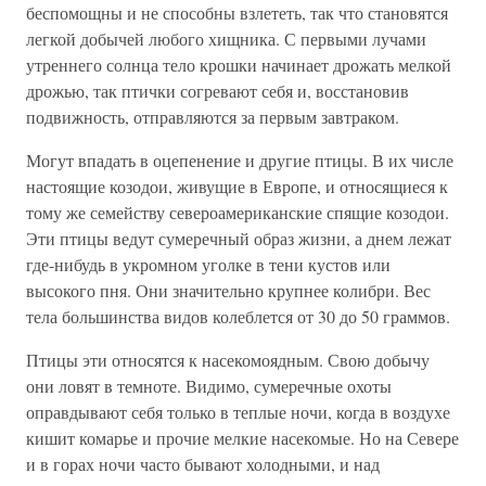
беспомощны и не способны взлететь, так что становятся
легкой добычей любого хищника. С первыми лучами
утреннего солнца тело крошки начинает дрожать мелкой
дрожью, так птички согревают себя и, восстановив
подвижность, отправляются за первым завтраком.
Могут впадать в оцепенение и другие птицы. В их числе
настоящие козодои, живущие в Европе, и относящиеся к
тому же семейству североамериканские спящие козодои.
Эти птицы ведут сумеречный образ жизни, а днем лежат
где-нибудь в укромном уголке в тени кустов или
высокого пня. Они значительно крупнее колибри. Вес
тела большинства видов колеблется от 30 до 50 граммов.
Птицы эти относятся к насекомоядным. Свою добычу
они ловят в темноте. Видимо, сумеречные охоты
оправдывают себя только в теплые ночи, когда в воздухе
кишит комарье и прочие мелкие насекомые. Но на Севере
и в горах ночи часто бывают холодными, и над