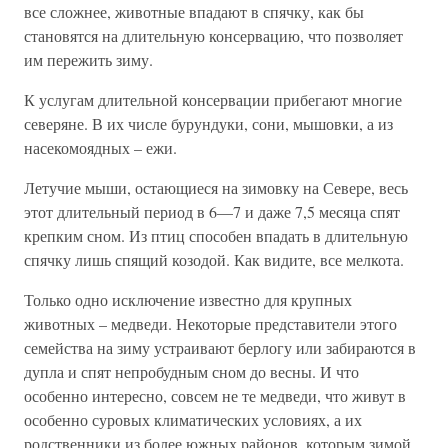
все сложнее, животные впадают в спячку, как бы
становятся на длительную консервацию, что позволяет
им пережить зиму.
К услугам длительной консервации прибегают многие
северяне. В их числе бурундуки, сони, мышовки, а из
насекомоядных – ежи.
Летучие мыши, остающиеся на зимовку на Севере, весь
этот длительный период в 6—7 и даже 7,5 месяца спят
крепким сном. Из птиц способен впадать в длительную
спячку лишь спящий козодой. Как видите, все мелкота.
Только одно исключение известно для крупных
животных – медведи. Некоторые представители этого
семейства на зиму устраивают берлогу или забираются в
дупла и спят непробудным сном до весны. И что
особенно интересно, совсем не те медведи, что живут в
особенно суровых климатических условиях, а их
родственники из более южных районов, которым зимой