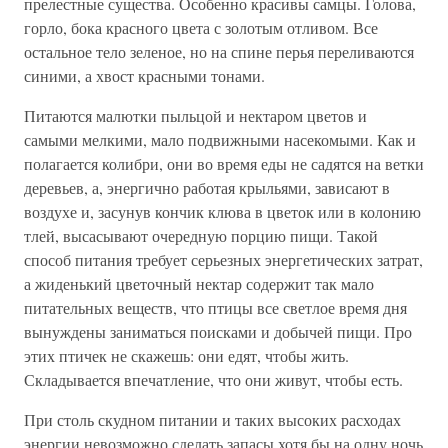
прелестные существа. Особенно красивы самцы. Голова,
горло, бока красного цвета с золотым отливом. Все
остальное тело зеленое, но на спине перья переливаются
синими, а хвост красными тонами.
Питаются малютки пыльцой и нектаром цветов и
самыми мелкими, мало подвижными насекомыми. Как и
полагается колибри, они во время еды не садятся на ветки
деревьев, а, энергично работая крыльями, зависают в
воздухе и, засунув кончик клюва в цветок или в колонию
тлей, высасывают очередную порцию пищи. Такой
способ питания требует серьезных энергетических затрат,
а жиденький цветочный нектар содержит так мало
питательных веществ, что птицы все светлое время дня
вынуждены заниматься поисками и добычей пищи. Про
этих птичек не скажешь: они едят, чтобы жить.
Складывается впечатление, что они живут, чтобы есть.
При столь скудном питании и таких высоких расходах
энергии невозможно сделать запасы хотя бы на одну ночь