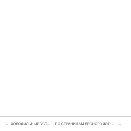
←
→
ХОЛОДИЛЬНЫЕ УСТАНОВКИ
ПО СТРАНИЦАМ ЛЕСНОГО ЖУРНАЛА МОД