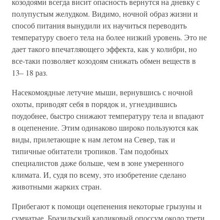
козодоями всегда висит опасность вернутся на дневку с
полупустым желудком. Видимо, ночной образ жизни и
способ питания вынудили их научиться переводить
температуру своего тела на более низкий уровень. Это не
дает такого впечатляющего эффекта, как у колибри, но
все-таки позволяет козодоям снижать обмен веществ в
13– 18 раз.
Насекомоядные летучие мыши, вернувшись с ночной
охоты, приводят себя в порядок и, угнездившись
поудобнее, быстро снижают температуру тела и впадают
в оцепенение. Этим одинаково широко пользуются как
виды, прилетающие к нам летом на Север, так и
типичные обитатели тропиков. Там подобных
специалистов даже больше, чем в зоне умеренного
климата. И, судя по всему, это изобретение сделано
животными жарких стран.
Прибегают к помощи оцепенения некоторые грызуны и
сумчатые. Бразильский карликовый опоссум около трети