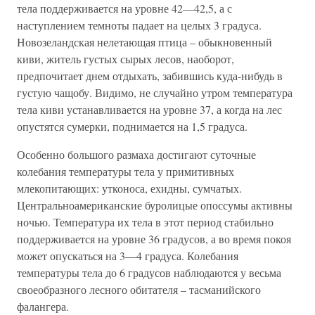
тела поддерживается на уровне 42—42,5, а с
наступлением темноты падает на целых 3 градуса.
Новозеландская нелетающая птица – обыкновенный
киви, житель густых сырых лесов, наоборот,
предпочитает днем отдыхать, забившись куда-нибудь в
густую чащобу. Видимо, не случайно утром температура
тела киви устанавливается на уровне 37, а когда на лес
опустятся сумерки, поднимается на 1,5 градуса.
Особенно большого размаха достигают суточные
колебания температуры тела у примитивных
млекопитающих: утконоса, ехидны, сумчатых.
Центральноамериканские буролицые опоссумы активны
ночью. Температура их тела в этот период стабильно
поддерживается на уровне 36 градусов, а во время покоя
может опускаться на 3—4 градуса. Колебания
температуры тела до 6 градусов наблюдаются у весьма
своеобразного лесного обитателя – тасманийского
фалангера.