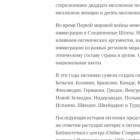
стерилизовано двадцать миллионов че
миллионов женщин и десять миллионо
Во время Первой мировой войны неме
иммиграции в Соединенные Штаты. Нес
влиянием евгенических аргументов, и
иммиграцию из разных регионов мира 
этническому составу страны в целом. 
национальные квоты.
В эти годы евгеники сумели создать с
Бельгии, Боливии, Бразилии, Канаде, К
Финляндии, Германии, Греции, Венгри
Новой Зеландии, Нидерландах, Польш
Испании, Швеции, Швейцарии и Турци
Последующая история евгеники предс
же отметим растущий интерес к евген
Библиотечного центра (Online Computer
выявил в Интернете около 3200 опубл