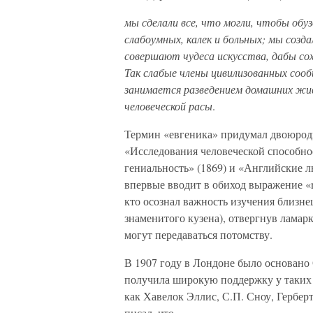
мы сделали все, что могли, чтобы об
слабоумных, калек и больных; мы созд
совершают чудеса искусства, дабы с
Так слабые члены цивилизованных соо
занимается разведением домашних жив
человеческой расы
.
Термин «евгеника» придумал двоюродн
«Исследования человеческой способнос
гениальность» (1869) и «Английские лю
впервые вводит в обиход выражение «na
кто осознал важность изучения близнец
знаменитого кузена), отвергнув ламар
могут передаваться потомству.
В 1907 году в Лондоне было основано
получила широкую поддержку у таких 
как Хавелок Эллис, С.П. Сноу, Гербе
писал, что