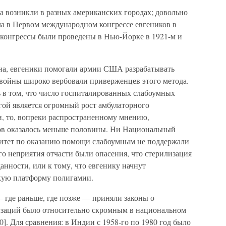
а возникли в разных американских городах; довольно
а в Первом международном конгрессе евгеников в
й конгрессы были проведены в Нью-Йорке в 1921-м и
йна, евгеники помогали армии США разрабатывать
 войны широко вербовали приверженцев этого метода.
ь в том, что число госпиталированных слабоумных
гой является огромный рост амбулаторного
ии, то, вопреки распространенному мнению,
ков оказалось меньше половины. Ни Национальный
митет по оказанию помощи слабоумным не поддержали
о неприятия отчасти были опасения, что стерилизация
анности, или к тому, что евгенику начнут
кую платформу полигамии.
 где раньше, где позже — приняли законы о
изаций было относительно скромным в национальном
]. Для сравнения: в Индии с 1958-го по 1980 год было