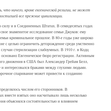
 что ничего, кроме евгенической религии, не может
постигшей все прежние цивилизации.
о силу и в Соединенных Штатах. В семидесятых годах
 свое знаменитое исследование семьи Джуков: ему
 семьи криминальное прошлое. В 80-е годы уже широко
ие с целью ограничить деторождение среди умственно
ы случаи стерилизации слабоумных. В 1910 г. в Кодц
 основано Евгеническое бюро регистрации. Активным
кого движения в США был Александер Грейам Белл,
 и интересовался браками между глухими людьми.
борочное спаривание может привести к созданию
пределялось числом его сторонников. В
х вместе взятых оно насчитывало лишь несколько
ния объяснялся состоятельностью и влиянием