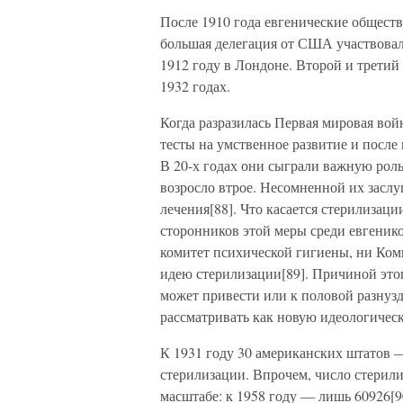
После 1910 года евгенические обществ
большая делегация от США участвовал
1912 году в Лондоне. Второй и трети
1932 годах.
Когда разразилась Первая мировая во
тесты на умственное развитие и после
В 20-х годах они сыграли важную рол
возросло втрое. Несомненной их заслу
лечения[88]. Что касается стерилизац
сторонников этой меры среди евгени
комитет психической гигиены, ни Ко
идею стерилизации[89]. Причиной этог
может привести или к половой разнузд
рассматривать как новую идеологичес
К 1931 году 30 американских штатов —
стерилизации. Впрочем, число стерил
масштабе: к 1958 году — лишь 60926[90