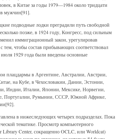
ловек, в Китае за годы 1979—1984 около тридцати
в мужчин[91].
цкие подводные лодки преградили путь свободной
колько позже, в 1924 году, Конгресс, под сильным
зменил иммиграционный закон, урегулировав
с тем, чтобы состав прибывающих соответствовал
1 июля 1929 года были введены основные
вои плацдармы в Аргентине, Австралии, Австрии,
итае, на Кубе, в Чехословакии, Дании, Эстонии,
и, Индии, Италии, Японии, Мексике, Норвегии,
е, Португалии, Румынии, СССР, Южной Африке,
и[92].
тавлена в нижеследующих четырех подразделах. Пока
ической тематике. Просмотр компьютерного
 Library Center, сокращенно OCLC, или Worldcat)
икованных книг по евгенике, из которых 84 были