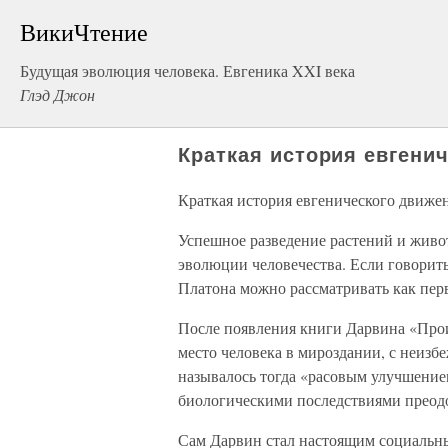
ВикиЧтение
Будущая эволюция человека. Евгеника XXI века
Глэд Джон
Краткая история евгени
Краткая история евгенического движе
Успешное разведение растений и живот
эволюции человечества. Если говорить
Платона можно рассматривать как перв
После появления книги Дарвина «Про
место человека в мироздании, с неизб
называлось тогда «расовым улучшение
биологическими последствиями преодо
Сам Дарвин стал настоящим социальны