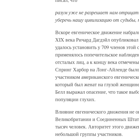
разум уже не разрешает нам отрицать,
уберечь нашу цивилизацию от судьбы, 
Вскоре евгеническое движение набрал
XIX века Ричард Дагдэйл опубликовал
удалось установить у 709 членов этой
применялось попечительское наблюден
отсталых лиц, а к концу века отмечен
Спринг Харбор на Лонг-Айленде было
участником американского евгеничес
который был женат на глухой женщине
Белл выражал опасение, что такое вы
популяции глухих.
Влияние евгенического движения не о
Великобритании и Соединенных Штата
тысяч человек. Авторитет этого движе
небольшой группы участников.