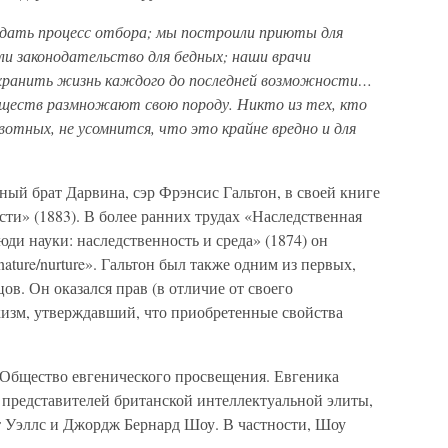
уздать процесс отбора; мы построили приюты для
али законодательство для бедных; наши врачи
охранить жизнь каждого до последней возможности…
бществ размножают свою породу. Никто из тех, кто
отных, не усомнится, что это крайне вредно и для
ый брат Дарвина, сэр Фрэнсис Гальтон, в своей книге
ти» (1883). В более ранних трудах «Наследственная
ди науки: наследственность и среда» (1874) он
ture/nurture». Гальтон был также одним из первых,
ов. Он оказался прав (в отличие от своего
кизм, утверждавший, что приобретенные свойства
 Общество евгенического просвещения. Евгеника
представителей британской интеллектуальной элиты,
рт Уэллс и Джордж Бернард Шоу. В частности, Шоу