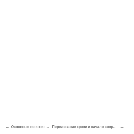
←
→
Основные понятия иммунологии
Переливание крови и начало современной иммунологии