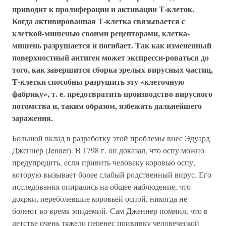
приводит к пролиферации и активации Т-клеток.
Когда активированная Т-клетка связывается с
клеткой-мишенью своими рецепторами, клетка-
мишень разрушается и погибает. Так как измененный
поверхностный антиген может экспресси-роваться до
того, как завершится сборка зрелых вирусных частиц,
Т-клетки способны разрушить эту «клеточную
фабрику», т. е. предотвратить производство вирусного
потомства и, таким образом, избежать дальнейшего
заражения.
Большой вклад в разработку этой проблемы внес Эдуард
Дженнер (Jenner). В 1798 г. он доказал, что оспу можно
предупредить, если привить человеку коровью оспу,
которую вызывает более слабый родственный вирус. Его
исследования опирались на общее наблюдение, что
доярки, переболевшие коровьей оспой, никогда не
болеют во время эпидемий. Сам Дженнер помнил, что в
детстве очень тяжело перенес прививку человеческой