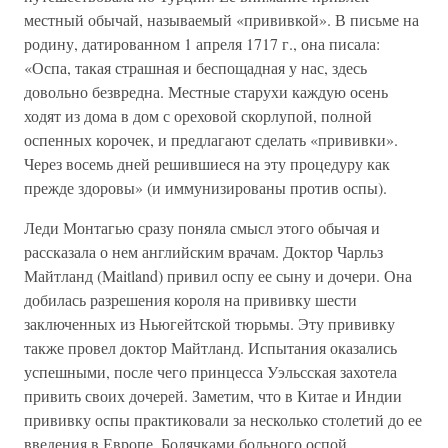
местный обычай, называемый «прививкой». В письме на
родину, датированном 1 апреля 1717 г., она писала:
«Оспа, такая страшная и беспощадная у нас, здесь
довольно безвредна. Местные старухи каждую осень
ходят из дома в дом с ореховой скорлупой, полной
оспенных корочек, и предлагают сделать «прививки».
Через восемь дней решившиеся на эту процедуру как
прежде здоровы» (и иммунизированы против оспы).
Леди Монтагью сразу поняла смысл этого обычая и
рассказала о нем английским врачам. Доктор Чарльз
Майтланд (Maitland) привил оспу ее сыну и дочери. Она
добилась разрешения короля на прививку шести
заключенных из Ньюгейтской тюрьмы. Эту прививку
также провел доктор Майтланд. Испытания оказались
успешными, после чего принцесса Уэльсская захотела
привить своих дочерей. Заметим, что в Китае и Индии
прививку оспы практиковали за несколько столетий до ее
введения в Европе. Болячками больного оспой