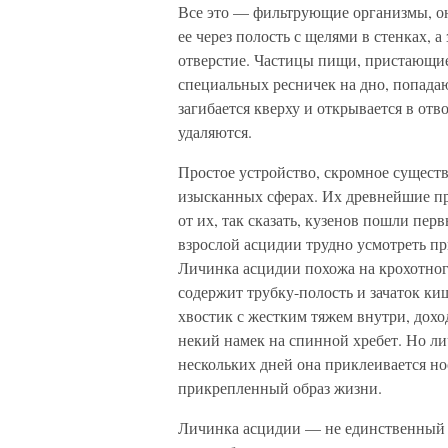
Все это — фильтрующие организмы, он
ее через полость с щелями в стенках, 
отверстие. Частицы пищи, пристающие
специальных ресничек на дно, попадаю
загибается кверху и открывается в от
удаляются.
Простое устройство, скромное существ
изысканных сферах. Их древнейшие пр
от их, так сказать, кузенов пошли пе
взрослой асцидии трудно усмотреть пр
Личинка асцидии похожа на крохотного
содержит трубку-полость и зачаток к
хвостик с жестким тяжем внутри, дохо
некий намек на спинной хребет. Но ли
нескольких дней она приклеивается нос
прикрепленный образ жизни.
Личинка асцидии — не единственный 