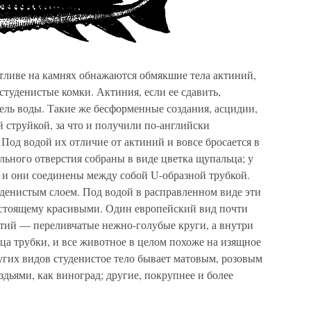
отливе на камнях обнажаются обмякшие тела актиний,
студенистые комки. Актиния, если ее сдавить,
ель воды. Такие же бесформенные создания, асцидии,
 струйкой, за что и получили по-английски
од водой их отличие от актиний и вовсе бросается в
ального отверстия собраны в виде цветка щупальца; у
, и они соединены между собой U-образной трубкой.
уденистым слоем. Под водой в расправленном виде эти
астоящему красивыми. Один европейский вид почти
стий — переливчатые нежно-голубые круги, а внутри
ца трубки, и все животное в целом похоже на изящное
ругих видов студенистое тело бывает матовым, розовым
здьями, как виноград; другие, покрупнее и более