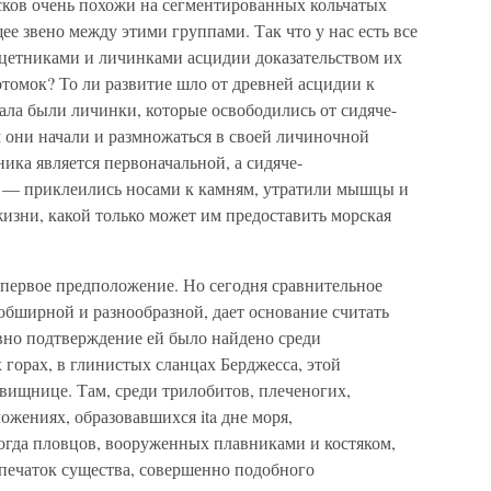
ов очень похожи на сегментированных кольчатых
ее звено между этими группами. Так что у нас есть все
нцетниками и личинками асцидии доказательством их
потомок? То ли развитие шло от древней асцидии к
ла были личинки, которые освободились от сидяче-
 они начали и размножаться в своей личиночной
ника является первоначальной, а сидяче-
е — приклеились носами к камням, утратили мышцы и
изни, какой только может им предоставить морская
 первое предположение. Но сегодня сравнительное
обширной и разнообразной, дает основание считать
вно подтверждение ей было найдено среди
горах, в глинистых сланцах Берджесса, этой
вищнице. Там, среди трилобитов, плеченогих,
жениях, образовавшихся ita дне моря,
когда пловцов, вооруженных плавниками и костяком,
тпечаток существа, совершенно подобного