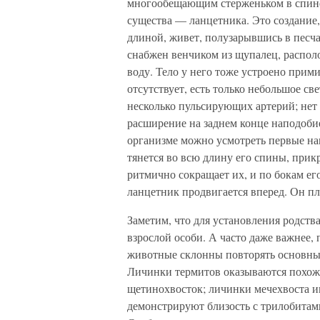
многообещающим стерженьком в спине. 
существа — ланцетника. Это создание
длиной, живет, полузарывшись в песча
снабжен венчиком из щупалец, располо
воду. Тело у него тоже устроено прим
отсутствует, есть только небольшое св
несколько пульсирующих артерий; нет 
расширение на заднем конце наподоби
организме можно усмотреть первые на
тянется во всю длину его спины, пр
ритмично сокращает их, и по бокам ег
ланцетник продвигается вперед. Он пл
Заметим, что для установления родств
взрослой особи. А часто даже важнее,
животные склонны повторять основны
Личинки термитов оказываются похо
щетинохвосток; личинки мечехвоста и
демонстрируют близость с трилобитами