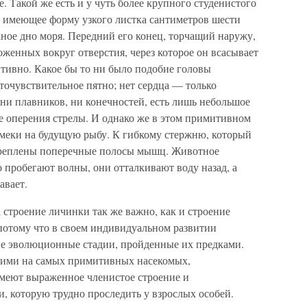
Такой же есть и у чуть более крупного студенистого
, имеющее форму узкого листка сантиметров шести
ное дно моря. Передний его конец, торчащий наружу,
женных вокруг отверстия, через которое он всасывает
итивно. Какое бы то ни было подобие головы
еточувствительное пятно; нет сердца — только
ни плавников, ни конечностей, есть лишь небольшое
е оперения стрелы. И однако же в этом примитивном
меки на будущую рыбу. К гибкому стержню, который
икреплены поперечные полосы мышц. Животное
о пробегают волны, они отталкивают воду назад, а
авает.
а строение личинки так же важно, как и строение
 потому что в своем индивидуальном развитии
е эволюционные стадии, пройденные их предками.
жими на самых примитивных насекомых,
меют выраженное членистое строение и
, которую трудно проследить у взрослых особей.