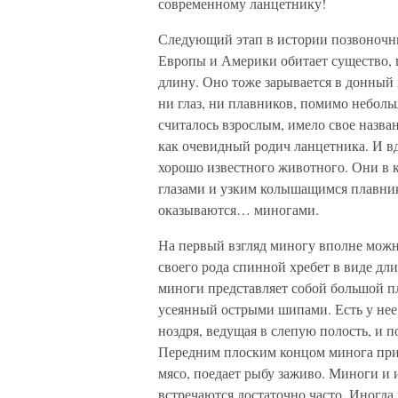
современному ланцетнику!
Следующий этап в истории позвоночн
Европы и Америки обитает существо, п
длину. Оно тоже зарывается в донный и
ни глаз, ни плавников, помимо неболь
считалось взрослым, имело свое назва
как очевидный родич ланцетника. И вд
хорошо известного животного. Они в к
глазами и узким колышащимся плавник
оказываются… миногами.
На первый взгляд миногу вполне можн
своего рода спинной хребет в виде дли
миноги представляет собой большой пл
усеянный острыми шипами. Есть у нее
ноздря, ведущая в слепую полость, и
Передним плоским концом минога прис
мясо, поедает рыбу заживо. Миноги и
встречаются достаточно часто. Иногда 