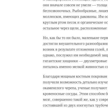
они вначале совсем не умели — толща 
беспозвоночных. Рыбообразные, лишен
моллюсков, имеющих раковины. Им ост
круглым ртом песок и органические ос
остальное через щели, расположенные 
Но, как бы то ни было, маленькие пе
достигли внушительного разнообразия 
возник в результате отложения солей,
однако, послужил им необходимой защи
гигантские хищники — двухметровые 
питались именно мелкой живностью со
Благодаря мощным костным покровам 
получили возможность детально изучат
окаменелого черепа, ученые получают
кровеносные сосуды. Этим способом б
мозг, совершенно такой же, как у сов
состоявший из двух изогнутых трубоч