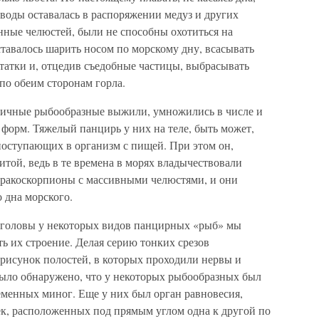
воды оставалась в распоряжении медуз и других
ные челюстей, были не способны охотиться на
авалось шарить носом по морскому дну, всасывать
татки и, отцедив съедобные частицы, выбрасывать
по обеим сторонам горла.
рвичные рыбообразные выжили, умножились в числе и
форм. Тяжелый панцирь у них на теле, быть может,
 поступающих в организм с пищей. При этом он,
той, ведь в те времена в морях владычествовали
ракоскорпионы с массивными челюстями, и они
 дна морского.
головы у некоторых видов панцирных «рыб» мы
ь их строение. Делая серию тонких срезов
 рисунок полостей, в которых проходили нервы и
ыло обнаружено, что у некоторых рыбообразных был
ременных миног. Еще у них был орган равновесия,
ек, расположенных под прямым углом одна к другой по