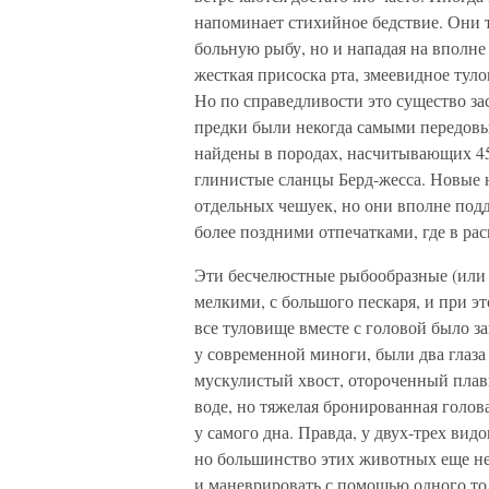
напоминает стихийное бедствие. Они т
больную рыбу, но и нападая на вполне
жесткая присоска рта, змеевидное тул
Но по справедливости это существо за
предки были некогда самыми передов
найдены в породах, насчитывающих 450
глинистые сланцы Берд-жесса. Новые 
отдельных чешуек, но они вполне под
более поздними отпечатками, где в р
Эти бесчелюстные рыбообразные (или 
мелкими, с большого пескаря, и при э
все туловище вместе с головой было з
у современной миноги, были два глаза 
мускулистый хвост, отороченный плавн
воде, но тяжелая бронированная голова
у самого дна. Правда, у двух-трех вид
но большинство этих животных еще н
и маневрировать с помощью одного тол