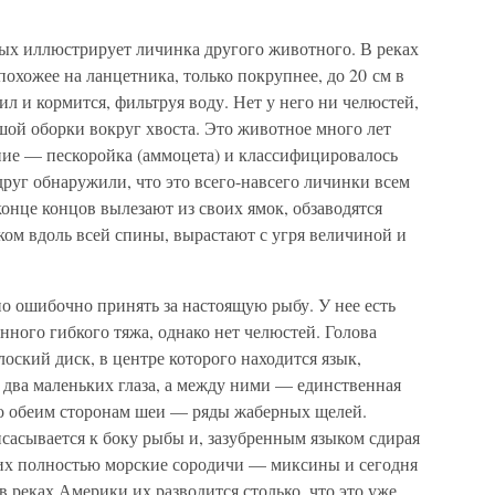
ых иллюстрирует личинка другого животного. В реках
охожее на ланцетника, только покрупнее, до 20 см в
л и кормится, фильтруя воду. Нет у него ни челюстей,
шой оборки вокруг хвоста. Это животное много лет
ние — пескоройка (аммоцета) и классифицировалось
руг обнаружили, что это всего-навсего личинки всем
онце концов вылезают из своих ямок, обзаводятся
ом вдоль всей спины, вырастают с угря величиной и
о ошибочно принять за настоящую рыбу. У нее есть
нного гибкого тяжа, однако нет челюстей. Голова
оский диск, в центре которого находится язык,
 два маленьких глаза, а между ними — единственная
 по обеим сторонам шеи — ряды жаберных щелей.
асывается к боку рыбы и, зазубренным языком сдирая
 их полностью морские сородичи — миксины и сегодня
в реках Америки их разводится столько, что это уже