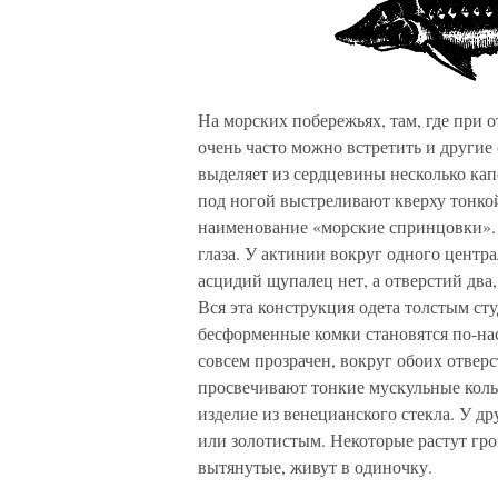
На морских побережьях, там, где при 
очень часто можно встретить и другие 
выделяет из сердцевины несколько кап
под ногой выстреливают кверху тонкой
наименование «морские спринцовки». П
глаза. У актинии вокруг одного центр
асцидий щупалец нет, а отверстий два
Вся эта конструкция одета толстым ст
бесформенные комки становятся по-н
совсем прозрачен, вокруг обоих отвер
просвечивают тонкие мускульные коль
изделие из венецианского стекла. У д
или золотистым. Некоторые растут гро
вытянутые, живут в одиночку.