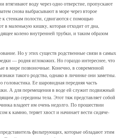
и втягивают воду через одно отверстие, пропускают
а затем снова выбрасывают в море через второе
 к стенкам полости, сдвигаются с помощью
т в маленькую кишку, которая отходит от дна,
водящее колено внутренней трубки, и таким образом
ование. Но у этих существ родственные связи в самых
едки — родня иглокожих. Но гораздо интереснее, что
рвые в мире позвоночные. Конечно, в современной
изнаки такого родства, однако в личинке они заметны.
 головастика. Ее шаровидная передняя часть
ишки. А для перемещения в воде ей служит подвижный
дящим до середины тела. Этот тяж представляет собой
чинка владеет им очень недолго. По прошествии
ом к камню, теряет хвост и начинает вести сидяче-
представитель фильтрующих, которые обладают этим