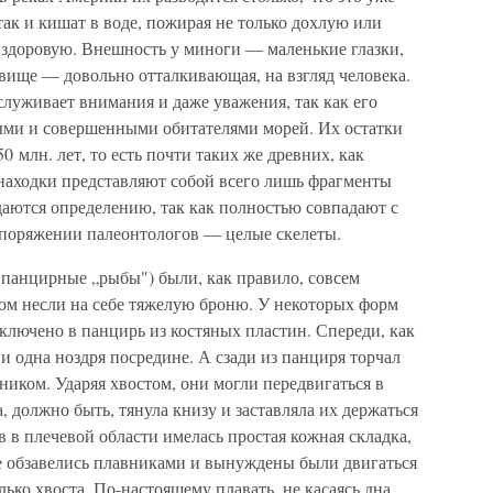
ак и кишат в воде, пожирая не только дохлую или
 здоровую. Внешность у миноги — маленькие глазки,
овище — довольно отталкивающая, на взгляд человека.
служивает внимания и даже уважения, так как его
ыми и совершенными обитателями морей. Их остатки
 млн. лет, то есть почти таких же древних, как
находки представляют собой всего лишь фрагменты
даются определению, так как полностью совпадают с
аспоряжении палеонтологов — целые скелеты.
панцирные „рыбы") были, как правило, совсем
том несли на себе тяжелую броню. У некоторых форм
аключено в панцирь из костяных пластин. Спереди, как
и одна ноздря посредине. А сзади из панциря торчал
иком. Ударяя хвостом, они могли передвигаться в
, должно быть, тянула книзу и заставляла их держаться
ов в плечевой области имелась простая кожная складка,
е обзавелись плавниками и вынуждены были двигаться
ько хвоста. По-настоящему плавать, не касаясь дна,