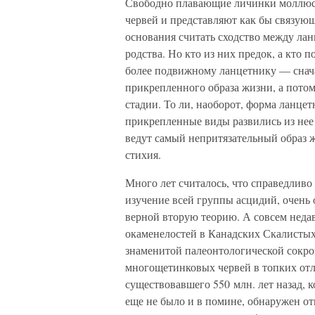
Свободно плавающие личинки моллюск
червей и представляют как бы связующ
основания считать сходство между ла
родства. Но кто из них предок, а кто 
более подвижному ланцетнику — снача
прикрепленного образа жизни, а потом
стадии. То ли, наоборот, форма ланцет
прикрепленные виды развились из не
ведут самый непритязательный образ ж
стихия.
Много лет считалось, что справедливо
изучение всей группы асцидий, очень 
верной вторую теорию. А совсем неда
окаменелостей в Канадских Скалистых 
знаменитой палеонтологической сокро
многощетинковых червей в топких отло
существовавшего 550 млн. лет назад, 
еще не было и в помине, обнаружен о