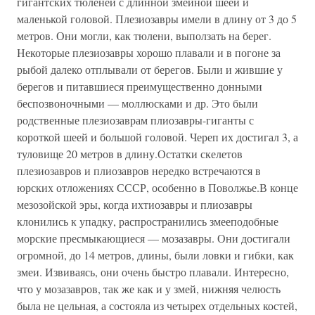
гигантских тюленей с длинной змеиной шеей и
маленькой головой. Плезиозавры имели в длину от 3 до 5
метров. Они могли, как тюлени, выползать на берег.
Некоторые плезиозавры хорошо плавали и в погоне за
рыбой далеко отплывали от берегов. Были и жившие у
берегов и питавшиеся преимущественно донными
беспозвоночными — моллюсками и др. Это были
родственные плезиозаврам плиозавры-гиганты с
короткой шеей и большой головой. Череп их достигал 3, а
туловище 20 метров в длину.Остатки скелетов
плезиозавров и плиозавров нередко встречаются в
юрских отложениях СССР, особенно в Поволжье.В конце
мезозойской эры, когда ихтиозавры и плиозавры
клонились к упадку, распространились змееподобные
морские пресмыкающиеся — мозазавры. Они достигали
огромной, до 14 метров, длины, были ловки и гибки, как
змеи. Извиваясь, они очень быстро плавали. Интересно,
что у мозазавров, так же как и у змей, нижняя челюсть
была не цельная, а состояла из четырех отдельных костей,