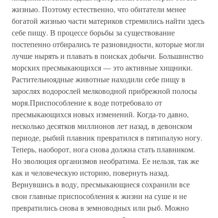
жизнью. Поэтому естественно, что обитатели менее
богатой жизнью части материков стремились найти здесь
себе пищу. В процессе борьбы за существование
постепенно отбирались те разновидности, которые могли
лучше нырять и плавать в поисках добычи. Большинство
морских пресмыкающихся — это активные хищники.
Растительноядные животные находили себе пищу в
зарослях водорослей мелководной прибрежной полосы
моря.Приспособление к воде потребовало от
пресмыкающихся новых изменений. Когда-то давно,
несколько десятков миллионов лет назад, в девонском
периоде, рыбий плавник превратился в пятипалую ногу.
Теперь, наоборот, нога снова должна стать плавником.
Но эволюция организмов необратима. Ее нельзя, так же
как и человеческую историю, повернуть назад.
Вернувшись в воду, пресмыкающиеся сохранили все
свои главные приспособления к жизни на суше и не
превратились снова в земноводных или рыб. Можно