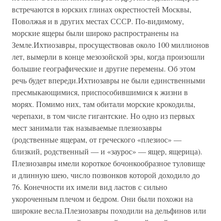
встречаются в юрских глинах окрестностей Москвы,
Поволжья и в других местах СССР. По-видимому,
морские ящеры были широко распространены на
Земле.Ихтиозавры, просуществовав около 100 миллионов
лет, вымерли в конце мезозойской эры, когда произошли
большие географические и другие перемены. Об этом
речь будет впереди.Ихтиозавры не были единственными
пресмыкающимися, приспособившимися к жизни в
морях. Помимо них, там обитали морские крокодилы,
черепахи, в том числе гигантские. Но одно из первых
мест занимали так называемые плезиозавры
(родственные ящерам, от греческого «плезиос» —
близкий, родственный — и «заурос» — ящер, ящерица).
Плезиозавры имели короткое бочонкообразное туловище
и длинную шею, число позвонков которой доходило до
76. Конечности их имели вид ластов с сильно
укороченным плечом и бедром. Они были похожи на
широкие весла.Плезиозавры походили на дельфинов или