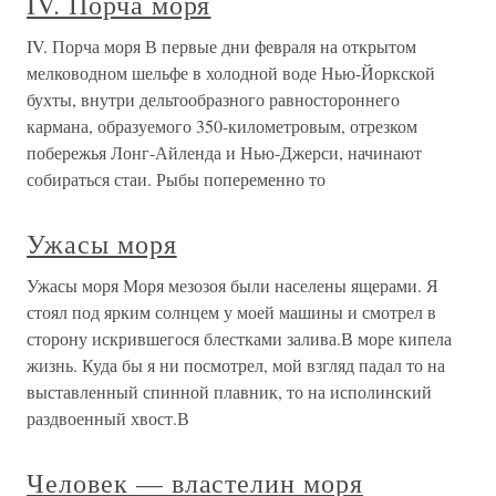
IV. Порча моря
IV. Порча моря В первые дни февраля на открытом
мелководном шельфе в холодной воде Нью-Йоркской
бухты, внутри дельтообразного равностороннего
кармана, образуемого 350-километровым, отрезком
побережья Лонг-Айленда и Нью-Джерси, начинают
собираться стаи. Рыбы попеременно то
Ужасы моря
Ужасы моря Моря мезозоя были населены ящерами. Я
стоял под ярким солнцем у моей машины и смотрел в
сторону искрившегося блестками залива.В море кипела
жизнь. Куда бы я ни посмотрел, мой взгляд падал то на
выставленный спинной плавник, то на исполинский
раздвоенный хвост.В
Человек — властелин моря