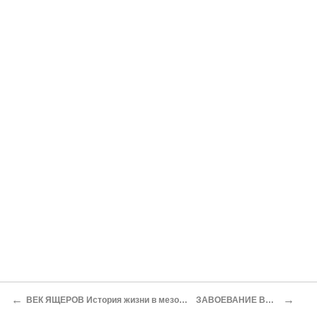
←
→
ВЕК ЯЩЕРОВ История жизни в мезозойскую эру
ЗАВОЕВАНИЕ ВОЗДУХА