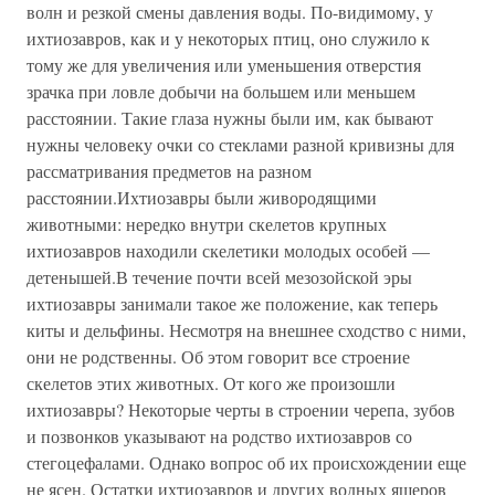
волн и резкой смены давления воды. По-видимому, у
ихтиозавров, как и у некоторых птиц, оно служило к
тому же для увеличения или уменьшения отверстия
зрачка при ловле добычи на большем или меньшем
расстоянии. Такие глаза нужны были им, как бывают
нужны человеку очки со стеклами разной кривизны для
рассматривания предметов на разном
расстоянии.Ихтиозавры были живородящими
животными: нередко внутри скелетов крупных
ихтиозавров находили скелетики молодых особей —
детенышей.В течение почти всей мезозойской эры
ихтиозавры занимали такое же положение, как теперь
киты и дельфины. Несмотря на внешнее сходство с ними,
они не родственны. Об этом говорит все строение
скелетов этих животных. От кого же произошли
ихтиозавры? Некоторые черты в строении черепа, зубов
и позвонков указывают на родство ихтиозавров со
стегоцефалами. Однако вопрос об их происхождении еще
не ясен. Остатки ихтиозавров и других водных ящеров