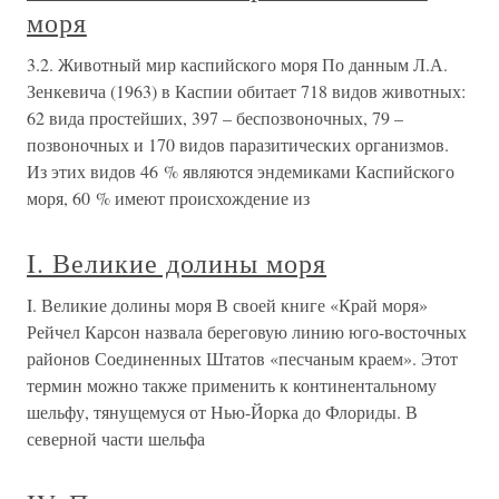
моря
3.2. Животный мир каспийского моря По данным Л.А.
Зенкевича (1963) в Каспии обитает 718 видов животных:
62 вида простейших, 397 – беспозвоночных, 79 –
позвоночных и 170 видов паразитических организмов.
Из этих видов 46 % являются эндемиками Каспийского
моря, 60 % имеют происхождение из
I. Великие долины моря
I. Великие долины моря В своей книге «Край моря»
Рейчел Карсон назвала береговую линию юго-восточных
районов Соединенных Штатов «песчаным краем». Этот
термин можно также применить к континентальному
шельфу, тянущемуся от Нью-Йорка до Флориды. В
северной части шельфа