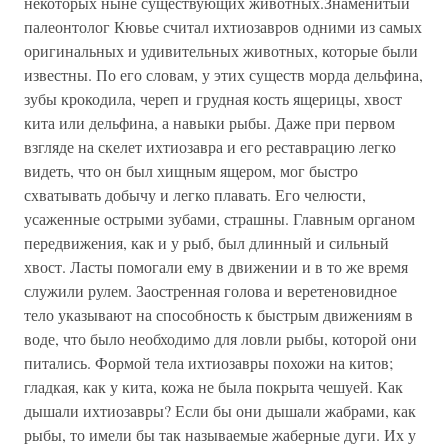
некоторых ныне существующих животных.Знаменитый
палеонтолог Кювье считал ихтиозавров одними из самых
оригинальных и удивительных животных, которые были
известны. По его словам, у этих существ морда дельфина,
зубы крокодила, череп и грудная кость ящерицы, хвост
кита или дельфина, а навыки рыбы. Даже при первом
взгляде на скелет ихтиозавра и его реставрацию легко
видеть, что он был хищным ящером, мог быстро
схватывать добычу и легко плавать. Его челюсти,
усаженные острыми зубами, страшны. Главным органом
передвижения, как и у рыб, был длинный и сильный
хвост. Ласты помогали ему в движении и в то же время
служили рулем. Заостренная голова и веретеновидное
тело указывают на способность к быстрым движениям в
воде, что было необходимо для ловли рыбы, которой они
питались. Формой тела ихтиозавры похожи на китов;
гладкая, как у кита, кожа не была покрыта чешуей. Как
дышали ихтиозавры? Если бы они дышали жабрами, как
рыбы, то имели бы так называемые жаберные дуги. Их у