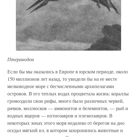
Птеранодон
Если бы мы оказались в Европе в юрском периоде, около
150 миллионов лет назад, то увидели бы на ее месте
мелководное море с бесчисленными архипелагами
островов. В его теплых водах процветала жизнь: кораллы
громоздили свои рифы, много было различных червей,
рачков, моллюсков — аммонитов и белемнитов, — рыб и
водных ящеров — ихтиозавров и плезиозавров. В
некоторых зонах этого моря недалеко от берегов на дно
оседал мягкий ил, в котором захоронялись животные и