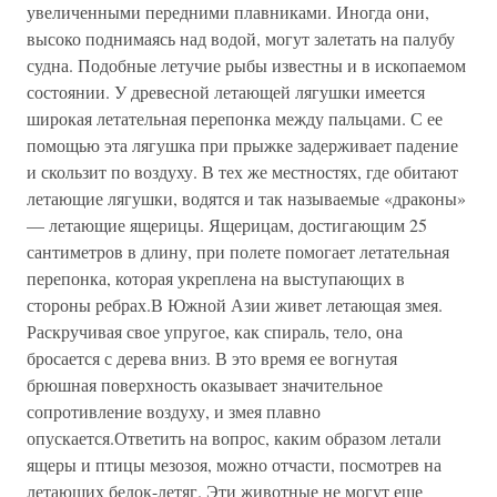
увеличенными передними плавниками. Иногда они,
высоко поднимаясь над водой, могут залетать на палубу
судна. Подобные летучие рыбы известны и в ископаемом
состоянии. У древесной летающей лягушки имеется
широкая летательная перепонка между пальцами. С ее
помощью эта лягушка при прыжке задерживает падение
и скользит по воздуху. В тех же местностях, где обитают
летающие лягушки, водятся и так называемые «драконы»
— летающие ящерицы. Ящерицам, достигающим 25
сантиметров в длину, при полете помогает летательная
перепонка, которая укреплена на выступающих в
стороны ребрах.В Южной Азии живет летающая змея.
Раскручивая свое упругое, как спираль, тело, она
бросается с дерева вниз. В это время ее вогнутая
брюшная поверхность оказывает значительное
сопротивление воздуху, и змея плавно
опускается.Ответить на вопрос, каким образом летали
ящеры и птицы мезозоя, можно отчасти, посмотрев на
летающих белок-летяг. Эти животные не могут еще