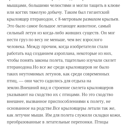
мышцами, большими челюстями и могли тащить в клюве
или когтях тяжелую добычу. Таким был гигантский
крылоящер птеранодон, с 8-метровым размахом крыльев.
Это было самое большое летающее животное, самый
сильный летун из когда-либо живших существ. Он мог
нести груз по весу не меньше, чем вес взрослого
человека. Между прочим, когда изобретатели стали
работать над созданием аэроплана, некоторые из них,
чтобы понять законы полета, тщательно изучали скелет
птеранодона.Но все же среди крылоящеров не было
таких неутомимых летунов, как среди современных
птиц, — они часто садились для отдыха на
землю.Внешний вид и строение скелета крылоящеров
указывают на сходство их с птицами. Но это сходство
внешнее, вызванное приспособлениями к полету, не
основанное на родстве.Все крылоящеры летали так же,
как летучие мыши. Им для полета служили складки кожи,
преобразованные в летательные перепонки. Птицы