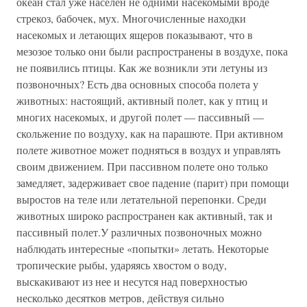
океан стал уже населен не одними насекомыми вроде
стрекоз, бабочек, мух. Многочисленные находки
насекомых и летающих ящеров показывают, что в
мезозое только они были распространены в воздухе, пока
не появились птицы. Как же возникли эти летуны из
позвоночных? Есть два основных способа полета у
животных: настоящий, активный полет, как у птиц и
многих насекомых, и другой полет — пассивный —
скольжение по воздуху, как на парашюте. При активном
полете животное может подняться в воздух и управлять
своим движением. При пассивном полете оно только
замедляет, задерживает свое падение (парит) при помощи
выростов на теле или летательной перепонки. Среди
животных широко распространен как активный, так и
пассивный полет.У различных позвоночных можно
наблюдать интересные «попытки» летать. Некоторые
тропические рыбы, ударяясь хвостом о воду,
выскакивают из нее и несутся над поверхностью
несколько десятков метров, действуя сильно