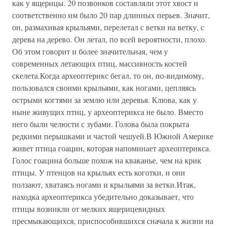
как у ящерицы. 20 позвонков составляли этот хвост и
соответственно им было 20 пар длинных перьев. Значит,
он, размахивая крыльями, перелетал с ветки на ветку, с
дерева на дерево. Он летал, по всей вероятности, плохо.
Об этом говорит и более значительная, чем у
современных летающих птиц, массивность костей
скелета.Когда археоптерикс бегал, то он, по-видимому,
пользовался своими крыльями, как ногами, цепляясь
острыми когтями за землю или деревья. Клюва, как у
ныне живущих птиц, у археоптерикса не было. Вместо
него были челюсти с зубами. Голова была покрыта
редкими перышками и частой чешуей.В Южной Америке
живет птица гоацин, которая напоминает археоптерикса.
Голос гоацина больше похож на кваканье, чем на крик
птицы. У птенцов на крыльях есть коготки, и они
ползают, хватаясь ногами и крыльями за ветки.Итак,
находка археоптерикса убедительно доказывает, что
птицы возникли от мелких ящерицевидных
пресмыкающихся, приспособившихся сначала к жизни на