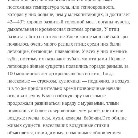
постоянная температура тела, или теплокровность,
которая у них больше, чем у млекопитающих, и достигает
42—43°; хорошо развитый головной мозг, органы чувств,
дыхательная и кровеносная система органов. У птиц
развита забота о потомстве.Уже в конце мезозойской эры
появилось очень много разных птиц; среди них были
летающие, бегающие, плавающие. У всех у них имелись
зубы, поэтому их называют зубатыми птицами.Первые
летающие живые существа появились гораздо раньше, за
100 миллионов лет до крылоящеров и птиц. Тогда
насекомые — стрекозы, кузнечики — поднялись в воздух,
и в то же приблизительно время позвоночные начали
осваивать сушу.В мезозойскую эру насекомые
продолжали развиваться: наряду с муравьями, тлями
появились и более совершенные, чем ранее, обитатели
воздуха: пчелы, осы, мухи, комары, бабочки.Это обилие
живых существ, населявших воздушные стихии,
объясняется, по-видимому, начавшимся обновлением