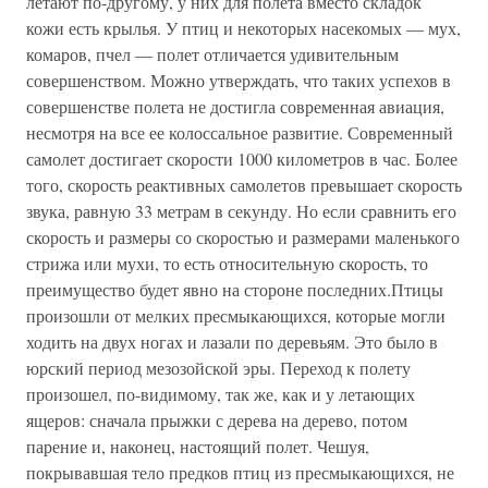
летают по-другому, у них для полета вместо складок
кожи есть крылья. У птиц и некоторых насекомых — мух,
комаров, пчел — полет отличается удивительным
совершенством. Можно утверждать, что таких успехов в
совершенстве полета не достигла современная авиация,
несмотря на все ее колоссальное развитие. Современный
самолет достигает скорости 1000 километров в час. Более
того, скорость реактивных самолетов превышает скорость
звука, равную 33 метрам в секунду. Но если сравнить его
скорость и размеры со скоростью и размерами маленького
стрижа или мухи, то есть относительную скорость, то
преимущество будет явно на стороне последних.Птицы
произошли от мелких пресмыкающихся, которые могли
ходить на двух ногах и лазали по деревьям. Это было в
юрский период мезозойской эры. Переход к полету
произошел, по-видимому, так же, как и у летающих
ящеров: сначала прыжки с дерева на дерево, потом
парение и, наконец, настоящий полет. Чешуя,
покрывавшая тело предков птиц из пресмыкающихся, не