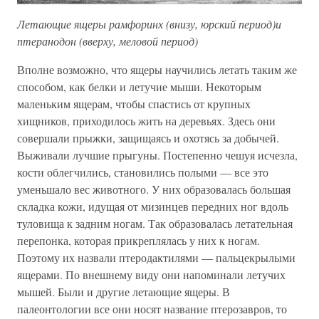
Летающие ящеры рамфоринх (внизу, юрский период)и
птеранодон (вверху, меловой период)
Вполне возможно, что ящеры научились летать таким же
способом, как белки и летучие мыши. Некоторым
маленьким ящерам, чтобы спастись от крупных
хищников, приходилось жить на деревьях. Здесь они
совершали прыжки, защищаясь и охотясь за добычей.
Выживали лучшие прыгуны. Постепенно чешуя исчезла,
кости облегчились, становились полыми — все это
уменьшало вес животного. У них образовалась большая
складка кожи, идущая от мизинцев передних ног вдоль
туловища к задним ногам. Так образовалась летательная
перепонка, которая прикреплялась у них к ногам.
Поэтому их назвали птеродактилями — пальцекрылыми
ящерами. По внешнему виду они напоминали летучих
мышей. Были и другие летающие ящеры. В
палеонтологии все они носят название птерозавров, то