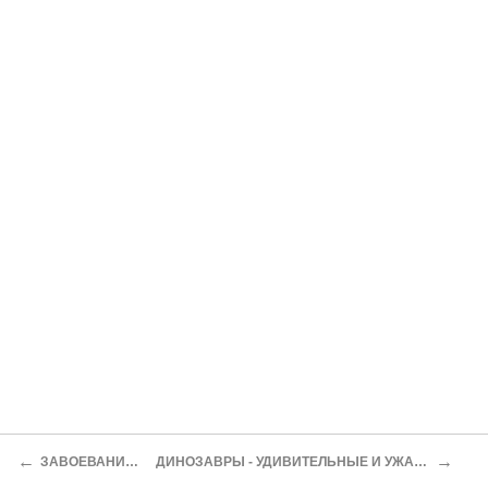
←
→
ЗАВОЕВАНИЕ МОРЯ
ДИНОЗАВРЫ - УДИВИТЕЛЬНЫЕ И УЖАСНЫЕ ЯЩЕРЫ