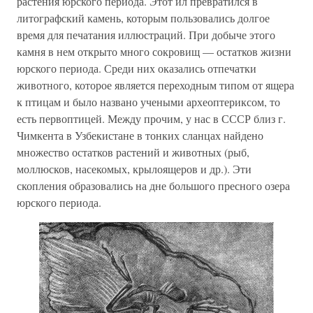
растения юрского периода. Этот ил превратился в
литографский камень, которым пользовались долгое
время для печатания иллюстраций. При добыче этого
камня в нем открыто много сокровищ — остатков жизни
юрского периода. Среди них оказались отпечатки
животного, которое является переходным типом от ящера
к птицам и было названо учеными археоптериксом, то
есть первоптицей. Между прочим, у нас в СССР близ г.
Чимкента в Узбекистане в тонких сланцах найдено
множество остатков растений и животных (рыб,
моллюсков, насекомых, крылоящеров и др.). Эти
скопления образовались на дне большого пресного озера
юрского периода.