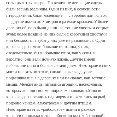
есть крылатых ящеров.По величине летающие ящеры
были весьма различны. Одни из них, в особенности
птеродактили, были маленькие — с воробья или голубя,
— другие имели до 8 метров в размахе крыльев. У более
древних обычно были длинные, тонкие хвосты и острые
зубы; более поздние из них были с короткими хвостами
или бесхвосты, а зубы у них уже не развивались. Одни
крылоящеры имели большие глазницы, у них,
следовательно, были большие глаза, как у совы, и,
вероятно, они вели ночную жизнь. Другие имели
небольшие глаза и больше летали днем. Некоторые из них
могли ползать по земле, сложив крылья, другие
подвешивались на деревьях или на скалах, как летучие
мыши. Мелкие виды питались ягодами, насекомыми,
которых ловили своими широкими клювами.Многие
крылоящеры носились над морями и охотились на рыб,
подобно чайкам, альбатросам и другим птицам.
Некоторые из этих «рыболовов» имели в размахе
крыльев несколько метров, обладали крепкой головой с