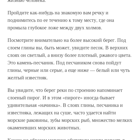
Пройдите как-нибудь на знакомую вам речку и
поднимитесь по ее течению к тому месту, где она
промыла глубокое ложе между двух холмов.
Посмотрите внимательно на более высокий берег. Под
слоем глины вы, быть может, увидите песок. В верхних
слоях он светлый, а внизу более плотный, ржавого цвета.
Это камень-песчаник. Под песчаником снова пойдут
глины, черные или серые, а еще ниже — белый или чуть
желтый известняк.
Вы увидите, что берег реки по строению напоминает
слоеный пирог. И в этом «пироге» иногда бывает
удивительная «начинка». В слоях глины, песчаника и
известняка, лежащих на суше, часто удается найти
морские раковины, зубы морских рыб, множество мелких
окаменевших морских животных.
Каким же образом морские обитатели могли попасть в