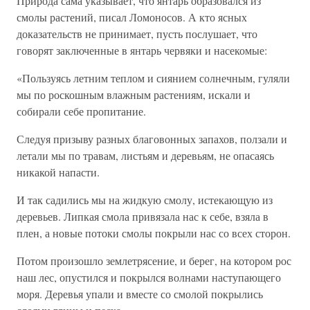
Природа сама указывает, что янтарь образовался из
смолы растений, писал Ломоносов. А кто ясных
доказательств не принимает, пусть послушает, что
говорят заключенные в янтарь червяки и насекомые:
«Пользуясь летним теплом и сиянием солнечным, гуляли
мы по роскошным влажным растениям, искали и
собирали себе пропитание.
Следуя призыву разных благовонных запахов, ползали и
летали мы по травам, листьям и деревьям, не опасаясь
никакой напасти.
И так садились мы на жидкую смолу, истекающую из
деревьев. Липкая смола привязала нас к себе, взяла в
плен, а новые потоки смолы покрыли нас со всех сторон.
Потом произошло землетрясение, и берег, на котором рос
наш лес, опустился и покрылся волнами наступающего
моря. Деревья упали и вместе со смолой покрылись