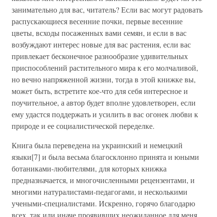
занимательно для вас, читатель? Если вас могут радовать
распускающиеся весенние почки, первые весенние
цветы, всходы посаженных вами семян, и если в вас
возбуждают интерес новые для вас растения, если вас
привлекает бесконечное разнообразие удивительных
приспособлений растительного мира к его молчаливой,
но вечно напряженной жизни, тогда в этой книжке вы,
может быть, встретите кое-что для себя интересное и
поучительное, а автор будет вполне удовлетворен, если
ему удастся поддержать и усилить в вас огонек любви к
природе и ее социалистической переделке.
Книга была переведена на украинский и немецкий
языки[7] и была весьма благосклонно принята и юными
ботаниками-любителями, для которых книжка
предназначается, и многочисленными рецензентами, и
многими натуралистами-педагогами, и несколькими
учеными-специалистами. Искренно, горячо благодарю
всех, так или иначе проявивших неожиданное для меня