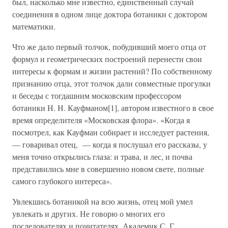
был, насколько мне известно, единственный случай
соединения в одном лице доктора ботаники с доктором
математики.
Что же дало первый толчок, побудивший моего отца от
формул и геометрических построений перенести свои
интересы к формам и жизни растений? По собственному
признанию отца, этот толчок дали совместные прогулки
и беседы с тогдашним московским профессором
ботаники Н. Н. Кауфманом[1], автором известного в свое
время определителя «Московская флора». «Когда я
посмотрел, как Кауфман собирает и исследует растения,
— говаривал отец, — когда я послушал его рассказы, у
меня точно открылись глаза: и трава, и лес, и почва
представились мне в совершенно новом свете, полные
самого глубокого интереса».
Увлекшись ботаникой на всю жизнь, отец мой умел
увлекать и других. Не говорю о многих его
последователях и почитателях. Академик С. Г.