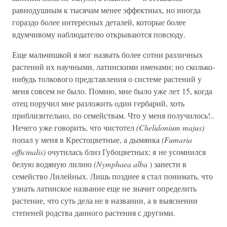
равнодушным к тысячам менее эффектных, но иногда
гораздо более интересных деталей, которые более
вдумчивому наблюдателю открываются повсюду.
Еще мальчишкой я мог назвать более сотни различных
растений их научными, латинскими именами; но сколько-
нибудь толкового представления о системе растений у
меня совсем не было. Помню, мне было уже лет 15, когда
отец поручил мне разложить один гербарий, хоть
приблизительно, по семействам. Что у меня получилось!..
Нечего уже говорить, что чистотел
(Chelidonium majus)
попал у меня в Крестоцветные, а дымянка
(Fumaria
officinalis)
очутилась близ Губоцветных; я не усомнился
белую водяную лилию
(Nymphaea alba
) занести в
семейство Лилейных. Лишь позднее я стал понимать, что
узнать латинское название еще не значит определить
растение, что суть дела не в названии, а в выяснении
степеней родства данного растения с другими.