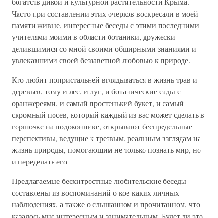
богатств дикой и культурной растительности Крыма.
Часто при составлении этих очерков воскресали в моей
памяти живые, интересные беседы с этими последними
учителями моими в области ботаники, дружески
делившимися со мной своими обширными знаниями и
увлекавшими своей беззаветной любовью к природе.
Кто любит попристальней вглядываться в жизнь трав и
деревьев, тому и лес, и луг, и ботанические сады с
оранжереями, и самый простенький букет, и самый
скромный посев, который каждый из вас может сделать в
горшочке на подоконнике, открывают беспредельные
перспективы, ведущие к трезвым, реальным взглядам на
жизнь природы, помогающим не только познать мир, но
и переделать его.
Предлагаемые бесхитростные любительские беседы
составлены из воспоминаний о кое-каких личных
наблюдениях, а также о слышанном и прочитанном, что
казалось мне интересным и занимательным. Будет ли это