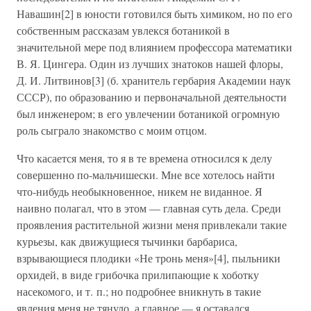
Навашин[2] в юности готовился быть химиком, но по его
собственным рассказам увлекся ботаникой в
значительной мере под влиянием профессора математики
В. Я. Цингера. Один из лучших знатоков нашей флоры,
Д. И. Литвинов[3] (б. хранитель гербария Академии наук
СССР), по образованию и первоначальной деятельности
был инженером; в его увлечении ботаникой огромную
роль сыграло знакомство с моим отцом.
Что касается меня, то я в те времена относился к делу
совершенно по-мальчишески. Мне все хотелось найти
что-нибудь необыкновенное, никем не виданное. Я
наивно полагал, что в этом — главная суть дела. Среди
проявления растительной жизни меня привлекали такие
курьезы, как движущиеся тычинки барбариса,
взрывающиеся плодики «Не тронь меня»[4], пыльники
орхидей, в виде грибочка прилипающие к хоботку
насекомого, и т. п.; но подробнее вникнуть в такие
явления меня не тянуло, а главное — я оставался