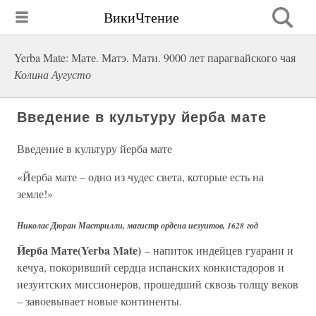
ВикиЧтение
Yerba Mate: Мате. Матэ. Мати. 9000 лет парагвайского чая
Колина Аугусто
Введение в культуру йерба мате
Введение в культуру йерба мате
«Йерба мате – одно из чудес света, которые есть на
земле!»
Николас Дюран Мастрилли, магистр ордена иезуитов, 1628 год
Йерба Мате(Yerba Mate)
– напиток индейцев гуарани и
кечуа, покоривший сердца испанских конкистадоров и
иезуитских миссионеров, прошедший сквозь толщу веков
– завоевывает новые континенты.