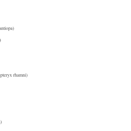
ntiopa)
)
teryx rhamni)
)