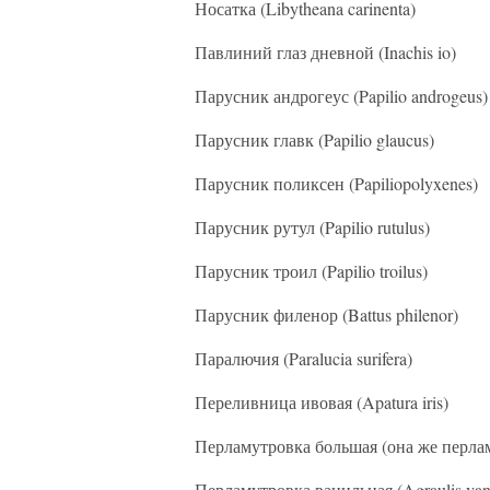
Носатка (Libytheana carinenta)
Павлиний глаз дневной (Inachis io)
Парусник андрогеус (Papilio androgeus)
Парусник главк (Papilio glaucus)
Парусник поликсен (Papiliopolyxenes)
Парусник рутул (Papilio rutulus)
Парусник троил (Papilio troilus)
Парусник филенор (Battus philenor)
Паралючия (Paralucia surifera)
Переливница ивовая (Apatura iris)
Перламутровка большая (она же перлам
Перламутровка ванильная (Agraulis vani