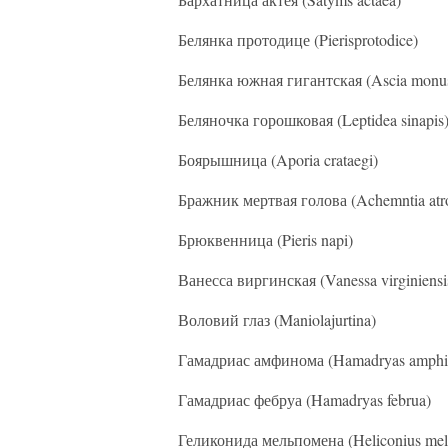
Белянка протодице (Pierisprotodice)
Белянка южная гигантская (Ascia monus
Беляночка горошковая (Leptidea sinapis
Боярышница (Aporia crataegi)
Бражник мертвая голова (Achemntia atr
Брюквенница (Pieris napi)
Ванесса виргинская (Vanessa virginiensi
Воловий глаз (Maniolajurtina)
Гамадриас амфинома (Hamadryas amph
Гамадриас фебруа (Hamadryas februa)
Геликонида мельпомена (Heliconius me