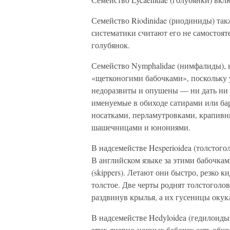
Семейство Riodinidae (риодиниды) та
систематики считают его не самостоят
голубянок.
Семейство Nymphalidae (нимфалиды), 
«щетконогими бабочками», поскольку 
недоразвиты и опушены — ни дать ни 
именуемые в обиходе сатирами или ба
носатками, перламутровками, крапив
шашечницами и юнониями.
В надсемействе Hesperioidea (толстого
В английском языке за этими бабочкам
(skippers). Летают они быстро, резко к
толстое. Две черты роднят толстоголо
раздвинув крылья, а их гусеницы окук
В надсемействе Hedyloidea (гедилоиды
этих дневно-ночных бабочек есть общи