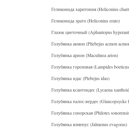
Геликонида харитония (Heliconius charit
Геликонида эрато (Heliconius erato)
Глазок цветочный (Aphantopus hyperant
Голубянка акмон (Pliebejus acmon acmo
Голубянка арион (Maculinea arion)
Голубянка гороховая (Lampides boeticus
Голубянка идас (Plebejus idas)
Голубянка ксантоидес (Lycaena xanthoid
Голубянка палос-вердес (Glaucopsycke l
Голубянка сонорская (Philotes sonorensi
Голубянка ялменус (Jalmenus evagoras)