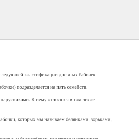
следующей классификации дневных бабочек.
абочки) подразделяется на пять семейств.
 парусниками. К нему относятся в том числе
 бабочки, которых мы называем белянками, зорьками,
чает в себя голубянок, хвостаток и червонцев.