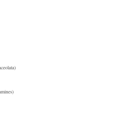
ceolata)
amines)