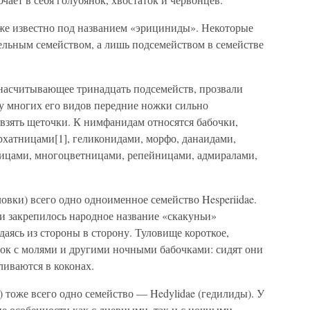
кже известно под названием «эрициниды». Некоторые
ельным семейством, а лишь подсемейством в семействе
насчитывающее тринадцать подсемейств, прозвали
у многих его видов передние ножки сильно
взять щеточки. К нимфанидам относятся бабочки,
рхатницами[1], геликонидами, морфо, данаидами,
ницами, многоцветницами, репейницами, адмиралами,
ловки) всего одно одноименное семейство Hesperiidae.
и закрепилось народное название «скакуньи»
идаясь из стороны в сторону. Туловище короткое,
вок с молями и другими ночными бабочками: сидят они
ливаются в коконах.
) тоже всего одно семейство — Hedylidae (гедилиды). У
е особенности как с дневными, так и с ночными