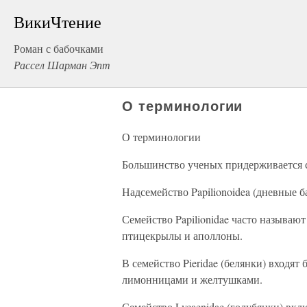
ВикиЧтение
Роман с бабочками
Рассел Шарман Эпт
О терминологии
О терминологии
Большинство ученых придерживается 
Надсемейство Papilionoidea (дневные б
Семейство Papilionidae часто называют
птицекрылы и аполлоны.
В семейство Pieridae (белянки) входят
лимонницами и желтушками.
Семейство Lycaenidae (голубянки) вклю