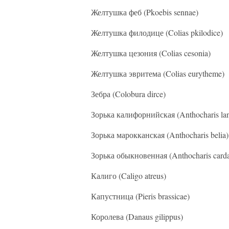
Желтушка феб (Pkoebis sennae)
Желтушка филодице (Colias pkilodice)
Желтушка цезония (Colias cesonia)
Желтушка эвритема (Colias eurytheme)
Зебра (Colobura dirce)
Зорька калифорнийская (Anthocharis lan
Зорька марокканская (Anthocharis belia)
Зорька обыкновенная (Anthocharis card
Калиго (Caligo atreus)
Капустница (Pieris brassicae)
Королева (Danaus gilippus)