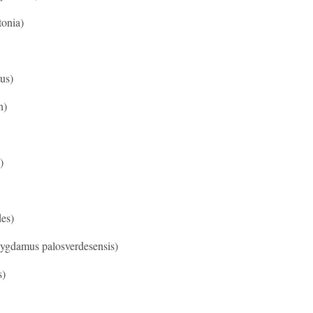
onia)
us)
n)
)
es)
ygdamus palosverdesensis)
s)