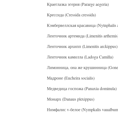
Краеглазка эгерия (Pararge aegeria)
Крессида (Cressida cressida)
Кэмбервеллская красавица (Nytnphalis a
Ленточник артемида (Limenitis arthemis
Ленточник архипп (Limenitis arckippus)
Ленточник камилла (Ladoga Camilla)
Лимонница, она же крушинница (Gonep
Мадроне (Eucheira socialis)
Медведица госпожа (Panaxia dominula)
Монарх (Danaus plexippus)
Нимфалис v-белое (Nympkalis vaualbum