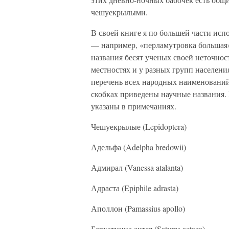
чешуекрылыми.
В своей книге я по большей части исп
— например, «перламутровка большая»
названия бесят ученых своей неточнос
местностях и у разных групп населени
перечень всех народных наименований
скобках приведены научные названия.
указаны в примечаниях.
Чешуекрылые (Lepidoptera)
Адельфа (Adelpha bredowii)
Адмирал (Vanessa atalanta)
Адраста (Epiphile adrasta)
Аполлон (Pamassius apollo)
Бархатница актея (Satyms actaea)