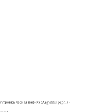
утровка лесная пафия) (Argynnis paphia)
llae)