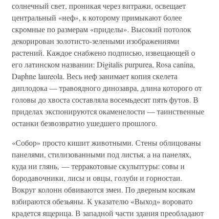
солнечный свет, проникая через витражи, освещает
центральный «неф», к которому примыкают более
скромные по размерам «приделы». Высокий потолок
декорирован золотисто-зелеными изображениями
растений. Каждое снабжено подписью, извещающей о
его латинском названии: Digitalis purpurea, Rosa canina,
Daphne laureola. Весь неф занимает копия скелета
диплодока — травоядного динозавра, длина которого от
головы до хвоста составляла восемьдесят пять футов. В
приделах экспонируются окаменелости — таинственные
останки безвозвратно ушедшего прошлого.
«Собор» просто кишит животными. Стены облицованы
панелями, стилизованными под листья, а на панелях,
куда ни глянь, — терракотовые скульптуры: совы и
бородавочники, лисы и овцы, голуби и горностаи.
Вокруг колонн обвиваются змеи. По дверным косякам
взбираются обезьяны. К указателю «Выход» воровато
крадется ящерица. В западной части здания преобладают