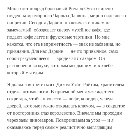
Много лет подряд бронзовый Ричард Оуэн свирепо
глядел на мраморного Чарльза Дарвина, мирно сидевшего
напротив. Сегодня Дарвин, практически никем не
замечаемый, обозревает сверху музейное кафе, где
подают кофе латте и фруктовые тартинки. Но мне
кажется, что эта неприметность — знак не забвения, но
признания. Для нас Дарвин — нечто привычное, само
собой разумеющееся — вроде чая с сахаром. Он
растворен в воздухе, которым мы дышим, и в хлебе,
который мы едим.
Я должна встретиться с Диком Уэйн-Райтом, хранителем
отдела энтомологии. В приемной меня уже ждет его
секретарь, чтобы провести — лифт, коридор, череда
дверей, которые нужно открывать ключом, — в сокрытое
от посторонних глаз королевство. Вначале мы проходим
через залы динозавров. Поворачиваем за угол — и я
оказываюсь перед самым реалистично выглядящим