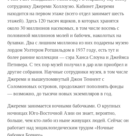
сотруднику Джереми Холлоуэю. Кабинет Джереми
находится на первом этаже (всего отдел занимает шесть
этажей). Здесь 120 тысяч ящиков, в которых хранятся
около 30 миллионов насекомых, в том числе восемь с
половиной миллионов молей и бабочек, наколотых на
булавки. Два с лишним миллиона из них подарены музею
лордом Уолтером Ротшильдом в 1937 году, есть тут и
более ранние коллекции — сэра Ханса Слоуна и Джеймса
Петивера. С тех пор музей получил в дар или приобрел и
другие собрания. Научные сотрудники музея, в том числе
Джереми и вышеупомянутый Джон Теннент с
Соломоновых островов, продолжают пополнять фонды
— возможно, до тысячи новых экземпляров в год.
Джереми занимается ночными бабочками. О крупных
ночницах Юго-Восточной Азии он знает, вероятно,
больше, чем кто-либо из ныне живущих людей. Сейчас он
работает над энциклопедическим трудом «Ночные
бабочки Борнео».