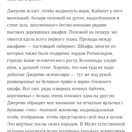
Джереми встает, чтобы выдвинуть ящик. Кабинет у него
маленький, больше похожий на дупло, выдолбленное в
стене зала, заполненного бесчисленными рядами
высоких деревянных шкафов. Похожий на пещеру зал
тянется вдоль всего первого этажа. Проходы между
шкафами — настоящий лабиринт. Шкафы, многие из
которых также были подарены лордом Ротшильдом,
гораздо выше человеческого роста. Колоннады уходят
вбок, к дальней стене. Хорошо, что нам туда не надо:
добытые Джереми экземпляры — тут же под рукой,
размещенные на булавках прямо в ящике ближнего
шкафа. Вот они: ряды изящных ночных бабочек,
коричневых с белым, очень похожих одна на другую.
Джереми обращает мое внимание на печатные ярлычки с
буквами «тип»:
типовой экземпляр,
индивидуальная
особь, отобранная, чтобы представлять свой вид в целом.
Это мертвые послы своих народов. В Музее естественной
истории находится более половины типовых экземпляров