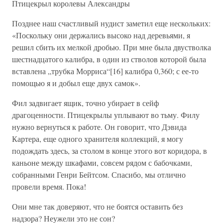
Птицекрыл королевы Александры
Позднее наш счастливый нудист заметил еще нескольких:
«Поскольку они держались высоко над деревьями, я
решил сбить их мелкой дробью. При мне была двустволка
шестнадцатого калибра, в один из стволов которой была
вставлена „трубка Морриса“[16] калибра 0,360; с ее-то
помощью я и добыл еще двух самок».
Фил задвигает ящик, точно убирает в сейф
драгоценности. Птицекрылы уплывают во тьму. Филу
нужно вернуться к работе. Он говорит, что Дэвида
Картера, еще одного хранителя коллекций, я могу
подождать здесь, за столом в конце этого вот коридора, в
каньоне между шкафами, совсем рядом с бабочками,
собранными Генри Бейтсом. Спасибо, мы отлично
провели время. Пока!
Они мне так доверяют, что не боятся оставить без
надзора? Неужели это не сон?