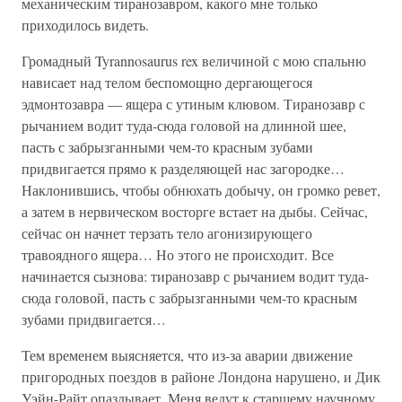
механическим тиранозавром, какого мне только
приходилось видеть.
Громадный Tyrannosaurus rex величиной с мою спальню
нависает над телом беспомощно дергающегося
эдмонтозавра — ящера с утиным клювом. Тиранозавр с
рычанием водит туда-сюда головой на длинной шее,
пасть с забрызганными чем-то красным зубами
придвигается прямо к разделяющей нас загородке…
Наклонившись, чтобы обнюхать добычу, он громко ревет,
а затем в нервическом восторге встает на дыбы. Сейчас,
сейчас он начнет терзать тело агонизирующего
травоядного ящера… Но этого не происходит. Все
начинается сызнова: тиранозавр с рычанием водит туда-
сюда головой, пасть с забрызганными чем-то красным
зубами придвигается…
Тем временем выясняется, что из-за аварии движение
пригородных поездов в районе Лондона нарушено, и Дик
Уэйн-Райт опаздывает. Меня ведут к старшему научному