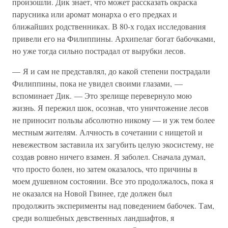
произошли. Дик знает, что может рассказать окраска
парусника или аромат монарха о его предках и
ближайших родственниках. В 80-х годах исследования
привели его на Филиппины. Архипелаг богат бабочками,
но уже тогда сильно пострадал от вырубки лесов.
— Я и сам не представлял, до какой степени пострадали
Филиппины, пока не увидел своими глазами, —
вспоминает Дик. — Это зрелище перевернуло мою
жизнь. Я пережил шок, осознав, что уничтожение лесов
не приносит пользы абсолютно никому — и уж тем более
местным жителям. Алчность в сочетании с нищетой и
невежеством заставила их загубить целую экосистему, не
создав ровно ничего взамен. Я заболел. Сначала думал,
что просто болен, но затем оказалось, что причины в
моем душевном состоянии. Все это продолжалось, пока я
не оказался на Новой Гвинее, где должен был
продолжить эксперименты над поведением бабочек. Там,
среди волшебных девственных ландшафтов, я