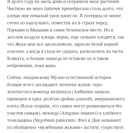
Я долго году не жила дома и сохранила мало растений.
Чисткою же моих бабочек пренебрегала столь долго, что
клещи мне немалый урон нанесли. Я потеряла не менее
сотни из наилучших, поместив их в страхе перед
Пауками и Мышами в самое безопасное место. Но в
затхлом воздухе клещи, верно, еще сильнее плодятся, так
что Жуки мои все заплесневели, заросли белой коркой
плесени, а когда я стала ее сдирать, раскололись на части.
Клянусь, я больше никогда не оставлю их в таком
небрежении, пока жива.
Сейчас лондонскому Музею естественной истории
больше всего досаждают личинки жуков: серо-
золотистого кожееда антренуса (Anthrenus samicus,
примерно в одну десятую дюйма длиной), американского
клита (Reesa vespulae, его самки могут размножаться без
участия самцов), мехоеда (Attagmus smimovi) и хлебного
точильщика (Stegobium paniceum). Фил и Дик называют
их обобщенно «музейными жуками» (кстати, существует