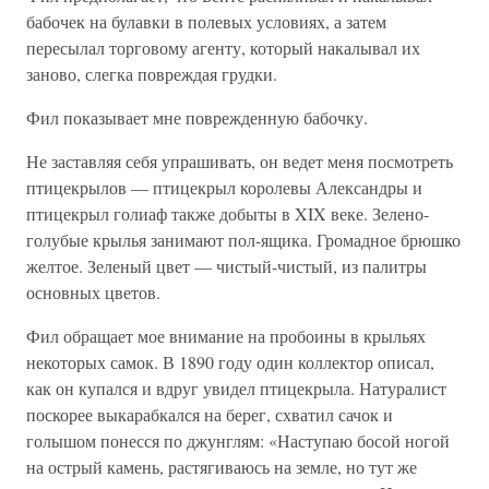
бабочек на булавки в полевых условиях, а затем
пересылал торговому агенту, который накалывал их
заново, слегка повреждая грудки.
Фил показывает мне поврежденную бабочку.
Не заставляя себя упрашивать, он ведет меня посмотреть
птицекрылов — птицекрыл королевы Александры и
птицекрыл голиаф также добыты в XIX веке. Зелено-
голубые крылья занимают пол-ящика. Громадное брюшко
желтое. Зеленый цвет — чистый-чистый, из палитры
основных цветов.
Фил обращает мое внимание на пробоины в крыльях
некоторых самок. В 1890 году один коллектор описал,
как он купался и вдруг увидел птицекрыла. Натуралист
поскорее выкарабкался на берег, схватил сачок и
голышом понесся по джунглям: «Наступаю босой ногой
на острый камень, растягиваюсь на земле, но тут же