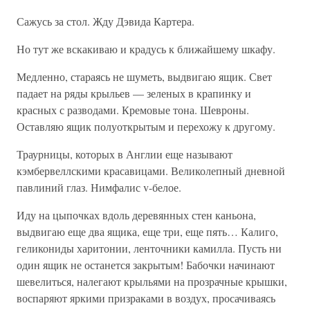
Сажусь за стол. Жду Дэвида Картера.
Но тут же вскакиваю и крадусь к ближайшему шкафу.
Медленно, стараясь не шуметь, выдвигаю ящик. Свет
падает на ряды крыльев — зеленых в крапинку и
красных с разводами. Кремовые тона. Шевроны.
Оставляю ящик полуоткрытым и перехожу к другому.
Траурницы, которых в Англии еще называют
кэмбервеллскими красавицами. Великолепный дневной
павлиний глаз. Нимфалис v-белое.
Иду на цыпочках вдоль деревянных стен каньона,
выдвигаю еще два ящика, еще три, еще пять… Калиго,
геликониды харитонии, ленточники камилла. Пусть ни
один ящик не останется закрытым! Бабочки начинают
шевелиться, налегают крыльями на прозрачные крышки,
воспаряют яркими призраками в воздух, просачиваясь