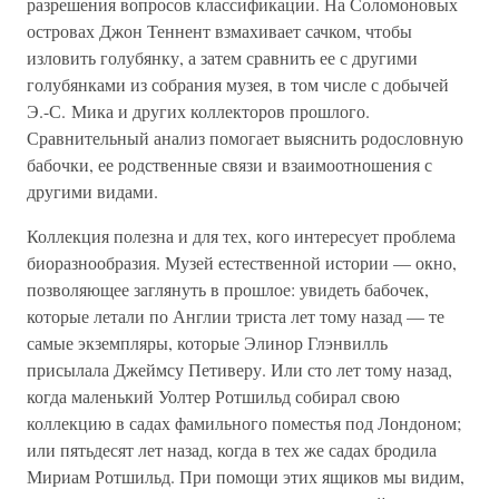
разрешения вопросов классификации. На Соломоновых
островах Джон Теннент взмахивает сачком, чтобы
изловить голубянку, а затем сравнить ее с другими
голубянками из собрания музея, в том числе с добычей
Э.-С. Мика и других коллекторов прошлого.
Сравнительный анализ помогает выяснить родословную
бабочки, ее родственные связи и взаимоотношения с
другими видами.
Коллекция полезна и для тех, кого интересует проблема
биоразнообразия. Музей естественной истории — окно,
позволяющее заглянуть в прошлое: увидеть бабочек,
которые летали по Англии триста лет тому назад — те
самые экземпляры, которые Элинор Глэнвилль
присылала Джеймсу Петиверу. Или сто лет тому назад,
когда маленький Уолтер Ротшильд собирал свою
коллекцию в садах фамильного поместья под Лондоном;
или пятьдесят лет назад, когда в тех же садах бродила
Мириам Ротшильд. При помощи этих ящиков мы видим,