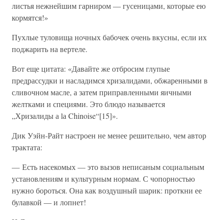
листья нежнейшим гарниром — гусеницами, которые ею
кормятся!»
Пухлые туловища ночных бабочек очень вкусны, если их
поджарить на вертеле.
Вот еще цитата: «Давайте же отбросим глупые
предрассудки и насладимся хризалидами, обжаренными в
сливочном масле, а затем приправленными яичными
желтками и специями. Это блюдо называется
„Хризалиды а lа Chinoise“[15]».
Дик Уэйн-Райт настроен не менее решительно, чем автор
трактата:
— Есть насекомых — это вызов неписаным социальным
установлениям и культурным нормам. С чопорностью
нужно бороться. Она как воздушный шарик: проткни ее
булавкой — и лопнет!