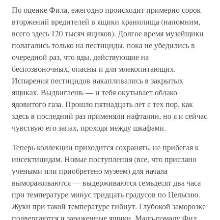
По оценке Фила, ежегодно происходит примерно сорок
вторжений вредителей в ящики хранилища (напомним,
всего здесь 120 тысяч ящиков). Долгое время музейщики
полагались только на пестициды, пока не убедились в
очередной раз, что яды, действующие на
беспозвоночных, опасны и для млекопитающих.
Испарения пестицидов накапливались в закрытых
ящиках. Выдвигаешь — и тебя окутывает облако
ядовитого газа. Прошло пятнадцать лет с тех пор, как
здесь в последний раз применяли нафталин, но я и сейчас
чувствую его запах, проходя между шкафами.
Теперь коллекции приходится сохранять, не прибегая к
инсектицидам. Новые поступления (все, что прислано
учеными или приобретено музеем) для начала
вымораживаются — выдерживаются семьдесят два часа
при температуре минус тридцать градусов по Цельсию.
Жуки при такой температуре гибнут. Глубокой заморозке
подвергаются и зараженные ящики. Мало-помалу Фил