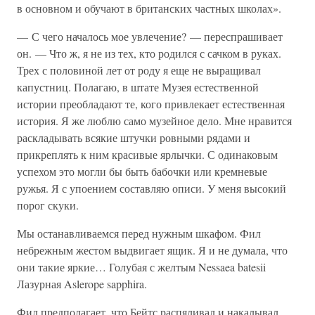
в основном и обучают в британских частных школах».
— С чего началось мое увлечение? — переспрашивает
он. — Что ж, я не из тех, кто родился с сачком в руках.
Трех с половиной лет от роду я еще не выращивал
капустниц. Полагаю, в штате Музея естественной
истории преобладают те, кого привлекает естественная
история. Я же люблю само музейное дело. Мне нравится
раскладывать всякие штучки ровными рядами и
прикреплять к ним красивые ярлычки. С одинаковым
успехом это могли бы быть бабочки или кремневые
ружья. Я с упоением составляю описи. У меня высокий
порог скуки.
Мы останавливаемся перед нужным шкафом. Фил
небрежным жестом выдвигает ящик. Я и не думала, что
они такие яркие… Голубая с желтым Nessaea batesii
Лазурная Aslerope sapphira.
Фил предполагает, что Бейтс распяливал и накалывал