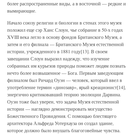
более распространенные виды, а в восточной — редкие и
вымирающие.
Начало союзу религии и биологии в стенах этого музея
положил еще сэр Ханс Слоун, чье собрание в 50-х годах
XVIII века легло в основу фондов Британского Музея, а
затем и его филиала — Британского Музея естественной
истории, учрежденного в 1881 году[13]. В своем
завещании Слоун выразил надежду, что изучение
собранных им курьезов природы поможет людям познать
нечто более возвышенное — Бога. Первым заведующим
филиалом был Ричард Оуэн — человек, который ввел в
употребление термин «динозавр», ярый креационист[14],
энергично критиковавший теорию эволюции Дарвина.
Оуэн тоже был уверен, что задача Музея естественной
истории — наглядно демонстрировать могущество
Божественного Провидения. С помощью блестящего
архитектора Альфреда Уотерхауза он создал здание,
которое должно было внушать благоговейные чувства.