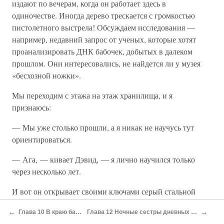
издают по вечерам, когда он работает здесь в
одиночестве. Иногда дерево трескается с громкостью
пистолетного выстрела! Обсуждаем исследования —
например, недавний запрос от ученых, которые хотят
проанализировать ДНК бабочек, добытых в далеком
прошлом. Они интересовались, не найдется ли у музея
«бесхозной ножки».
Мы переходим с этажа на этаж хранилища, и я
признаюсь:
— Мы уже столько прошли, а я никак не научусь тут
ориентироваться.
— Ага, — кивает Дэвид, — я лично научился только
через несколько лет.
И вот он открывает своими ключами серый стальной
сейф. Здесь хранится часть собрания Джеймса Петивера,
←
→
Глава 10 В краю бабочек
Глава 12 Ночные сестры дневных бабочек
которое передал музею сэр Ханс Слоун, купивший эту