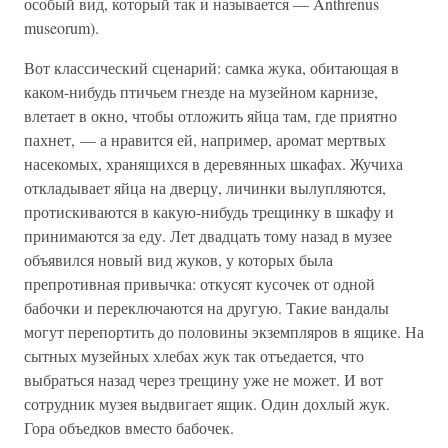
особый вид, который так и называется — Anthrenus
museorum).
Вот классический сценарий: самка жука, обитающая в
каком-нибудь птичьем гнезде на музейном карнизе,
влетает в окно, чтобы отложить яйца там, где приятно
пахнет, — а нравится ей, например, аромат мертвых
насекомых, хранящихся в деревянных шкафах. Жучиха
откладывает яйца на дверцу, личинки вылупляются,
протискиваются в какую-нибудь трещинку в шкафу и
принимаются за еду. Лет двадцать тому назад в музее
объявился новый вид жуков, у которых была
препротивная привычка: откусят кусочек от одной
бабочки и переключаются на другую. Такие вандалы
могут перепортить до половины экземпляров в ящике. На
сытных музейных хлебах жук так отъедается, что
выбраться назад через трещину уже не может. И вот
сотрудник музея выдвигает ящик. Один дохлый жук.
Гора объедков вместо бабочек.