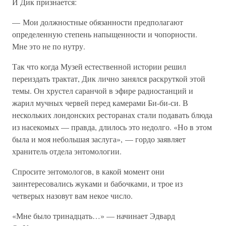
И Дик признается:
— Мои должностные обязанности предполагают
определенную степень напыщенности и чопорности.
Мне это не по нутру.
Так что когда Музей естественной истории решил
переиздать трактат, Дик лично занялся раскруткой этой
темы. Он хрустел саранчой в эфире радиостанций и
жарил мучных червей перед камерами Би-би-си. В
нескольких лондонских ресторанах стали подавать блюда
из насекомых — правда, длилось это недолго. «Но в этом
была и моя небольшая заслуга», — гордо заявляет
хранитель отдела энтомологии.
Спросите энтомологов, в какой момент они
заинтересовались жуками и бабочками, и трое из
четверых назовут вам некое число.
«Мне было тринадцать…» — начинает Эдвард