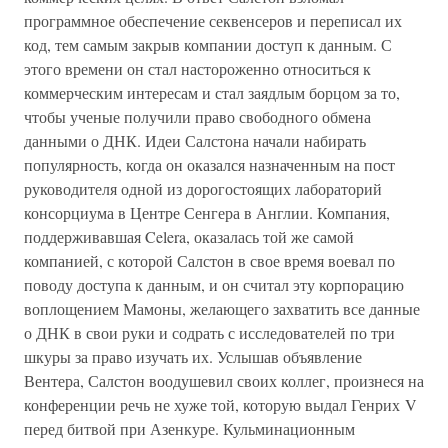
программное обеспечение секвенсеров и переписал их
код, тем самым закрыв компании доступ к данным. С
этого времени он стал настороженно относиться к
коммерческим интересам и стал заядлым борцом за то,
чтобы ученые получили право свободного обмена
данными о ДНК. Идеи Салстона начали набирать
популярность, когда он оказался назначенным на пост
руководителя одной из дорогостоящих лабораторий
консорциума в Центре Сенгера в Англии. Компания,
поддерживавшая Celera, оказалась той же самой
компанией, с которой Салстон в свое время воевал по
поводу доступа к данным, и он считал эту корпорацию
воплощением Мамоны, желающего захватить все данные
о ДНК в свои руки и содрать с исследователей по три
шкуры за право изучать их. Услышав объявление
Вентера, Салстон воодушевил своих коллег, произнеся на
конференции речь не хуже той, которую выдал Генрих V
перед битвой при Азенкуре. Кульминационным