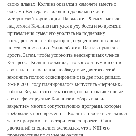
своих планах, Коллинз оказался в самолете вместе с
боссами Вентера из голодной до больших денег
материнской корпорации. На высоте в 9 тысяч метров
над землей Коллинз нагнулся к уху босса и ко времени
приземления сумел его уболтать на поддержку
государственных лабораторий, осуществлявших опыты
по секвенированию. Узнав об этом, Вентер пришел в
ярость. Затем, чтобы успокоить недоверчивых членов
Конгресса, Коллинз объявил, что консорциум внесет в
свои планы изменения, необходимые для того, чтобы
закончить полное секвенирование на два года раньше.
Уже в 2001 году планировалось выпустить «черновик»
работы. Звучало это все красиво, но на практике новые
сроки, форсируемые Коллинзом, оборачивались
закрытием многих сопутствующих программ, которые
требовали много времени, – Коллинз просто вычеркивал
такие программы из исторического проекта. Один
уволенный специалист жаловался, что в NIH его
прочехвостили по самые не балуйся.