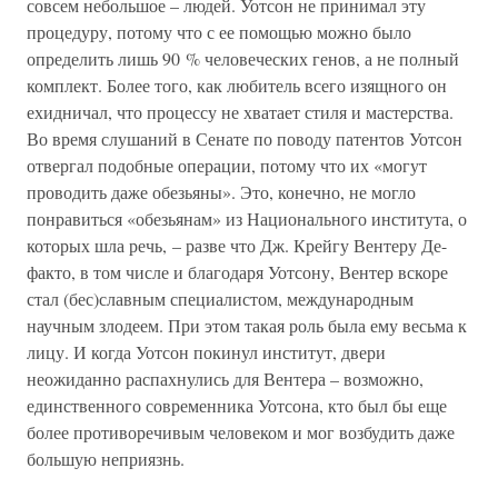
совсем небольшое – людей. Уотсон не принимал эту
процедуру, потому что с ее помощью можно было
определить лишь 90 % человеческих генов, а не полный
комплект. Более того, как любитель всего изящного он
ехидничал, что процессу не хватает стиля и мастерства.
Во время слушаний в Сенате по поводу патентов Уотсон
отвергал подобные операции, потому что их «могут
проводить даже обезьяны». Это, конечно, не могло
понравиться «обезьянам» из Национального института, о
которых шла речь, – разве что Дж. Крейгу Вентеру Де-
факто, в том числе и благодаря Уотсону, Вентер вскоре
стал (бес)славным специалистом, международным
научным злодеем. При этом такая роль была ему весьма к
лицу. И когда Уотсон покинул институт, двери
неожиданно распахнулись для Вентера – возможно,
единственного современника Уотсона, кто был бы еще
более противоречивым человеком и мог возбудить даже
большую неприязнь.