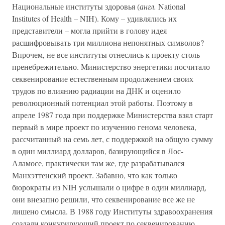
Национальные институты здоровья (
англ.
National
Institutes of Health – NIH). Кому – удивлялись их
представители – могла прийти в голову идея
расшифровывать три миллиона непонятных символов?
Впрочем, не все институты отнеслись к проекту столь
пренебрежительно. Министерство энергетики посчитало
секвенирование естественным продолжением своих
трудов по влиянию радиации на ДНК и оценило
революционный потенциал этой работы. Поэтому в
апреле 1987 года при поддержке Министерства взял старт
первый в мире проект по изучению генома человека,
рассчитанный на семь лет, с поддержкой на общую сумму
в один миллиард долларов, базирующийся в Лос-
Аламосе, практически там же, где разрабатывался
Манхэттенский проект. Забавно, что как только
бюрократы из NIH услышали о цифре в один миллиард,
они внезапно решили, что секвенирование все же не
лишено смысла. В 1988 году Институты здравоохранения
создали конкурирующий проект по секвенированию,