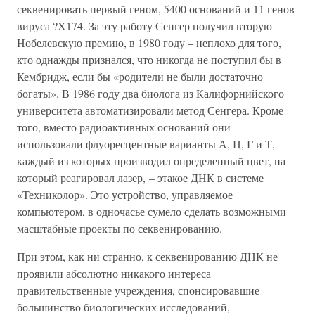
секвенировать первый геном, 5400 оснований и 11 генов
вируса ?X174. За эту работу Сенгер получил вторую
Нобелевскую премию, в 1980 году – неплохо для того,
кто однажды признался, что никогда не поступил бы в
Кембридж, если бы «родители не были достаточно
богаты». В 1986 году два биолога из Калифорнийского
университета автоматизировали метод Сенгера. Кроме
того, вместо радиоактивных оснований они
использовали флуоресцентные варианты А, Ц, Г и Т,
каждый из которых производил определенный цвет, на
который реагировал лазер, – этакое ДНК в системе
«Техниколор». Это устройство, управляемое
компьютером, в одночасье сумело сделать возможными
масштабные проекты по секвенированию.
При этом, как ни странно, к секвенированию ДНК не
проявили абсолютно никакого интереса
правительственные учреждения, спонсировавшие
большинство биологических исследований, –