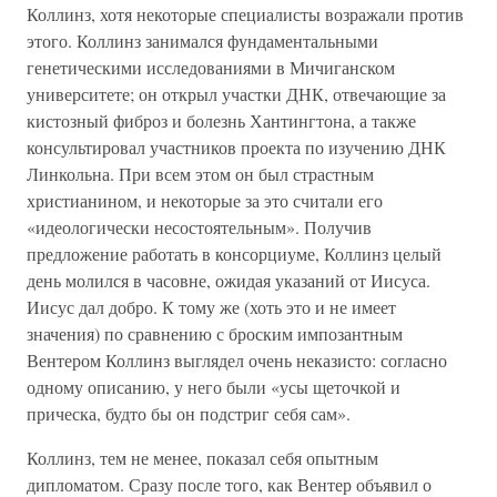
Коллинз, хотя некоторые специалисты возражали против
этого. Коллинз занимался фундаментальными
генетическими исследованиями в Мичиганском
университете; он открыл участки ДНК, отвечающие за
кистозный фиброз и болезнь Хантингтона, а также
консультировал участников проекта по изучению ДНК
Линкольна. При всем этом он был страстным
христианином, и некоторые за это считали его
«идеологически несостоятельным». Получив
предложение работать в консорциуме, Коллинз целый
день молился в часовне, ожидая указаний от Иисуса.
Иисус дал добро. К тому же (хоть это и не имеет
значения) по сравнению с броским импозантным
Вентером Коллинз выглядел очень неказисто: согласно
одному описанию, у него были «усы щеточкой и
прическа, будто бы он подстриг себя сам».
Коллинз, тем не менее, показал себя опытным
дипломатом. Сразу после того, как Вентер объявил о