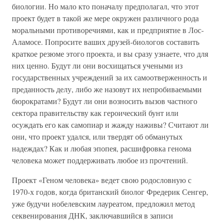
биологии. Но мало кто поначалу предполагал, что этот
проект будет в такой же мере окружен различного рода
моральными противоречиями, как и предприятие в Лос-
Аламосе. Попросите ваших друзей-биологов составить
краткое резюме этого проекта, и вы сразу узнаете, что для
них ценно. Будут ли они восхищаться учеными из
государственных учреждений за их самоотверженность и
преданность делу, либо же назовут их непробиваемыми
бюрократами? Будут ли они возносить вызов частного
сектора правительству как героический бунт или
осуждать его как самопиар и жажду наживы? Считают ли
они, что проект удался, или твердят об обманутых
надеждах? Как и любая эпопея, расшифровка генома
человека может поддерживать любое из прочтений.
Проект «Геном человека» ведет свою родословную с
1970-х годов, когда британский биолог Фредерик Сенгер,
уже будучи нобелевским лауреатом, предложил метод
секвенирования ДНК, заключавшийся в записи