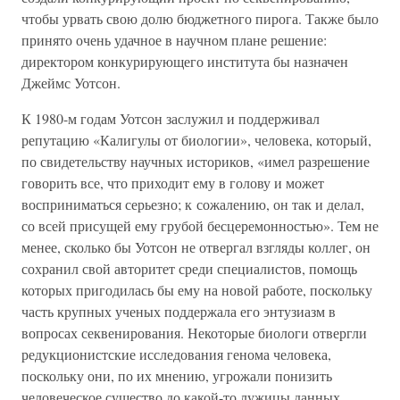
чтобы урвать свою долю бюджетного пирога. Также было
принято очень удачное в научном плане решение:
директором конкурирующего института бы назначен
Джеймс Уотсон.
К 1980-м годам Уотсон заслужил и поддерживал
репутацию «Калигулы от биологии», человека, который,
по свидетельству научных историков, «имел разрешение
говорить все, что приходит ему в голову и может
восприниматься серьезно; к сожалению, он так и делал,
со всей присущей ему грубой бесцеремонностью». Тем не
менее, сколько бы Уотсон не отвергал взгляды коллег, он
сохранил свой авторитет среди специалистов, помощь
которых пригодилась бы ему на новой работе, поскольку
часть крупных ученых поддержала его энтузиазм в
вопросах секвенирования. Некоторые биологи отвергли
редукционистские исследования генома человека,
поскольку они, по их мнению, угрожали понизить
человеческое существо до какой-то лужицы данных.