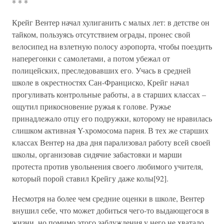
* * *
Крейг Вентер начал хулиганить с малых лет: в детстве он
тайком, пользуясь отсутствием ограды, пронес свой
велосипед на взлетную полосу аэропорта, чтобы поездить
наперегонки с самолетами, а потом убежал от
полицейских, преследовавших его. Учась в средней
школе в окрестностях Сан-Франциско, Крейг начал
прогуливать контрольные работы, а в старших классах –
ощутил прикосновение ружья к голове. Ружье
принадлежало отцу его подружки, которому не нравилась
слишком активная Y-хромосома парня. В тех же старших
классах Вентер на два дня парализовал работу всей своей
школы, организовав сидячие забастовки и марши
протеста против увольнения своего любимого учителя,
который порой ставил Крейгу даже колы[92].
Несмотря на более чем средние оценки в школе, Вентер
внушил себе, что может добиться чего-то выдающегося в
жизни, но помимо этого заблуждения у него не хватало