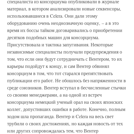
специалиста из консорциума опубликовали в журнале
материал, в котором анализировали новые секвенсоры,
использовавшиеся в Celera. Они дали этому
оборудованию очень неоднозначную оценку, – а в это
время их боссы тайком договаривались о приобретении
десятков подобных машин для консорциума.
Присутствовала и тактика запугивания. Некоторые
независимые специалисты получали предупреждения о
том, что если они будут сотрудничать с Вентером, то их
карьеры подойдут к концу, и сам Вентер обвинял
консорциум в том, что тот старался препятствовать
публикации его работ. Не обошлось без напряженности в
среде союзников. Вентер вступал в бесчисленные стычки
со своими менеджерами, а на одной из встреч
консорциума немецкий ученый орал на своих японских
коллег, допустивших ошибки в работе. Конечно, полным
ходом шла пропаганда. Вентер и Celera на весь свет
трубили о своих достижениях, но каждая новость от тех
или других сопровождалась тем, что Вентер