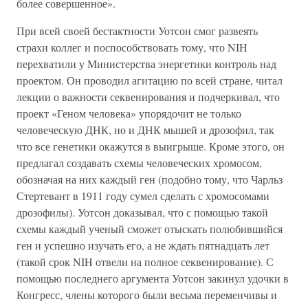
более совершенное».
При всей своей бестактности Уотсон смог развеять
страхи коллег и поспособствовать тому, что NIH
перехватили у Министерства энергетики контроль над
проектом. Он проводил агитацию по всей стране, читал
лекции о важности секвенирования и подчеркивал, что
проект «Геном человека» упорядочит не только
человеческую ДНК, но и ДНК мышей и дрозофил, так
что все генетики окажутся в выигрыше. Кроме этого, он
предлагал создавать схемы человеческих хромосом,
обозначая на них каждый ген (подобно тому, что Чарльз
Стертевант в 1911 году сумел сделать с хромосомами
дрозофилы). Уотсон доказывал, что с помощью такой
схемы каждый ученый сможет отыскать полюбившийся
ген и успешно изучать его, а не ждать пятнадцать лет
(такой срок NIH отвели на полное секвенирование). С
помощью последнего аргумента Уотсон закинул удочки в
Конгресс, члены которого были весьма переменчивы и