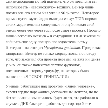
финансировании по той причине, что он предполагает
использовать «невозможную» технику. Вентер лишь
посмеялся: его геном был уже на 90 % готов. Некоторое
время спустя «аутсайдер» выиграл
гонку:
TIGR порвал
своих медлительных соперников и опубликовал свой
геном менее чем через год после старта проекта. Прошло
лишь несколько месяцев – и сотрудники TIGR закончили
собирать еще одну полную последовательность у
бактерии – на этот раз
Mycoplasma genitalium.
Продолжая
задираться, Вентер не только злорадствовал по поводу
того, что закончил оба проекта первым, не взяв ни цента
у
NIH
, он также напечатал партию футболок,
посвященных второму триумфу, на которых было
написано: «Я ? СВОИ ГЕНИТАЛИИ».
Ученые, работавшие над проектом «Геном человека»,
скрепя сердце поражались достижениям Вентера, но не
без оснований сомневались: будет ли то, что работало в
случае с ДНК бактерии, работать для гораздо более