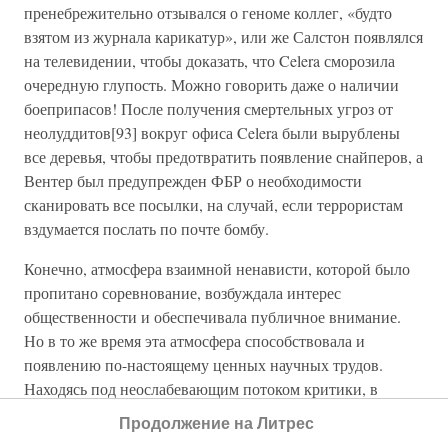
пренебрежительно отзывался о геноме коллег, «будто
взятом из журнала карикатур», или же Салстон появлялся
на телевидении, чтобы доказать, что Celera сморозила
очередную глупость. Можно говорить даже о наличии
боеприпасов! После получения смертельных угроз от
неолуддитов[93] вокруг офиса Celera были вырублены
все деревья, чтобы предотвратить появление снайперов, а
Вентер был предупрежден ФБР о необходимости
сканировать все посылки, на случай, если террористам
вздумается послать по почте бомбу.
Конечно, атмосфера взаимной ненависти, которой было
пропитано соревнование, возбуждала интерес
общественности и обеспечивала публичное внимание.
Но в то же время эта атмосфера способствовала и
появлению по-настоящему ценных научных трудов.
Находясь под неослабевающим потоком критики, в
компании Celera понимали, что им снова придется
Продолжение на Литрес
доказывать действенность метода дробовика. Поэтому