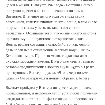
целей в жизни. В августе 1967 года 21-летний Вентер
поступил врачом в военно-полевой госпиталь во
Вьетнаме. В течение целого года он видел своих
ровесников, сотнями гибших на этой войне, в том числе
и прямо на глазах у него, пытавшегося спасти
несчастных. Осознание того, что жизнь ничего не стоит,
претило ему, и, почувствовав отвращение к жизни,
Вентер решает совершить самоубийство, как можно
дальше заплыв в отливающие зеленым воды Южно-
Китайского моря. Проплыв милю, солдат оказался
окружен морскими змеями. В него уже начала тыкаться
головой предвкушающая добычу акула. Будто бы резко
проснувшись, Вентер подумал: «Что я, черт возьми,
делаю?» Он развернулся и поплыл обратно к берегу.
Вьетнам пробудил у Вентера интерес к медицинским
исследованиям, и несколько лет спустя, после получения
кандидатской степени по физиологии, он обосновался в
NIH. Среди прочих исследований, он желал