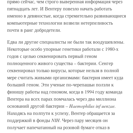
прямо сейчас, чем строго выверенная информация через
пятнадцать лет. И Вентеру повезло начать работать
именно в девяностые, когда стремительно развивающиеся
компьютерные технологии возвели нетерпеливость
почти в ранг добродетели.
Едва ли другие специалисты не были так воодушевлены.
Некоторые особо упорные генетики работали с 1980-х
годов с целью секвенировать первый геном
полноценного живого существа – бактерии. Сенгер
секвенировал только вирусы, которые нельзя в полной
мере считать живыми организмами: бактерия имеет куда
больший геном. Эти ученые по-черепашьи ползли к
финишу работы над геномом, когда в 1994 году команда
Вентера на всех парах помчалась через два миллиона
оснований другой бактерии –
Haemophilus inf uenzae.
Находясь на полпути к успеху, Вентер обращается за
поддержкой в фонды
NIH
. Через пару месяцев он
получает напечатанный на розовой бумаге отказ в