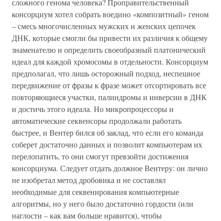
сложного генома человека? Проправительственный
консорциум хотел собрать воедино «композитный» геном
– смесь многочисленных мужских и женских цепочек
ДНК, которые смогли бы привести их различия к общему
знаменателю и определить своеобразный платонический
идеал для каждой хромосомы в отдельности. Консорциум
предполагал, что лишь осторожный подход, неспешное
передвижение от фразы к фразе может отсортировать все
повторяющиеся участки, палиндромы и инверсии в ДНК
и достичь этого идеала. Но микропроцессоры и
автоматические секвенсоры продолжали работать
быстрее, и Вентер бился об заклад, что если его команда
соберет достаточно данных и позволит компьютерам их
перелопатить, то они смогут превзойти достижения
консорциума. Следует отдать должное Вентеру: он лично
не изобретал метод дробовика и не составлял
необходимые для секвенирования компьютерные
алгоритмы, но у него было достаточно гордости (или
наглости – как вам больше нравится), чтобы