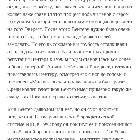
осуждали его работу, называя ее жульничеством. Один из
коллег даже сравнил этот процесс добычи генов с сэром
Эдмундом Хиллари, отправленным с помощью вертолета
на гору Эверест. После этого Вентеру нужно было очень
постараться, чтобы заставить недоброжелателей
замолчать. Но его высокомерие и грубость отталкивали
от него даже союзников. В силу описанных причин,
репутация Вентера к 1990-м годам становилась все более
и более скверной. А один Нобелевский лауреат, шуточно
представляясь Вентеру, осмотрел его с ног до головы и
произнес: «Мне казалось, что у вас должны быть рога».
Среди коллег-генетиков Вентер имел примерно такую же
славу, как Паганини среди коллег-музыкантов.
Был Вентер дьяволом или нет, но он смог добиться
результатов. Разочаровавшись в бюрократической
системе NIH, в 1992 году он покинул ее и присоединился
к необычной организации смешанного типа. Это было
некоммерческое подразделение – Институт геномных