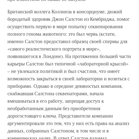
Британский коллега Коллинза в консорциуме, дюжий
бородатый здоровяк Джон Салстон из Кембриджа, помог
осуществить первую в мире попытку секвенирования
полного генома животного: это был червь (кстати,
именно Салстон предоставил образец своей спермы для
«самого реалистического портрета в мире»,
появившегося в Лондоне). На протяжении большей части
карьеры Салстон был типичной «лабораторной крысой»
– не увлекался политикой и был счастлив, что имеет
возможность закрыться в своей лаборатории и возиться с
приборами. Однако в середине девяностых компания,
снабжавшая Салстона секвенаторами, начала
вмешиваться в его работу, запрещая доступ к
необработанным данным без приобретения
дорогостоящего ключа. Представители компании
аргументировали это тем, что у них есть права на анализ
данных, собранных Салстоном, в том числе и в
коммерческих целях. В ответ Салстон взломал