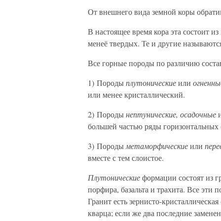
От внешнего вида земной коры обратим
В настоящее время кора эта состоит из
менеё твердых. Те и другие называютс
Все горные породы по различию состав
1) Породы
плутонические
или
огненны
или менее кристаллический.
2) Породы
нептунические, осадочные
большей частью ряды горизонтальных 
3) Породы
метаморфические
или
пере
вместе с тем слоистое.
Плутонические
формации состоят из г
порфира, базальта и трахита. Все эти
Гранит есть зернисто-кристаллическая
кварца; если же два последние замене