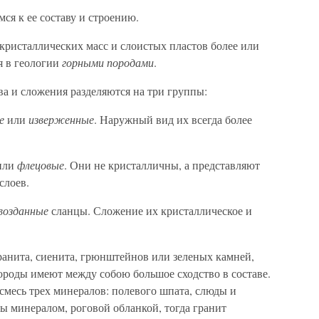
ся к ее составу и строению.
 кристаллических масс и слоистых пластов более или
я в геологии
горными породами
.
а и сложения разделяются на три группы:
е
или
изверженные
. Наружный вид их всегда более
или
флецовые
. Они не кристалличны, а представляют
слоев.
возданные
сланцы. Сложение их кристаллическое и
ранита, сиенита, грюнштейнов или зеленых камней,
 породы имеют между собою большое сходство в составе.
 смесь трех минералов: полевого шпата, слюды и
ны минералом, роговой обланкой, тогда гранит