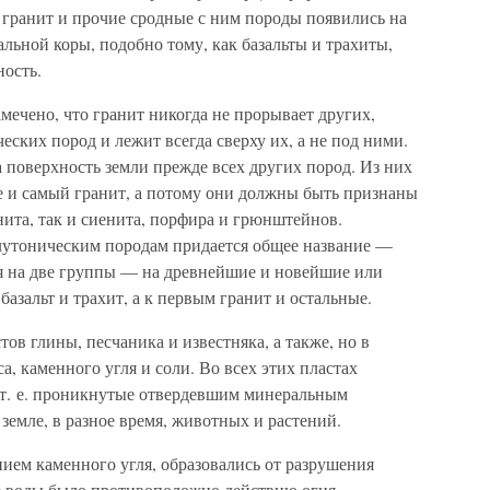
о гранит и прочие сродные с ним породы появились на
альной коры, подобно тому, как базальты и трахиты,
ность.
мечено, что гранит никогда не прорывает других,
еских пород и лежит всегда сверху их, а не под ними.
а поверхность земли прежде всех других пород. Из них
е и самый гранит, а потому они должны быть признаны
ита, так и сиенита, порфира и грюнштейнов.
плутоническим породам придается общее название —
я на две группы — на древнейшие и новейшие или
базальт и трахит, а к первым гранит и остальные.
тов глины, песчаника и известняка, а также, но в
, каменного угля и соли. Во всех этих пластах
 т. е. проникнутые отвердевшим минеральным
земле, в разное время, животных и растений.
ием каменного угля, образовались от разрушения
е воды было противоположно действию огня,