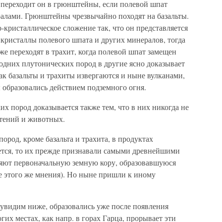
м переходит он в грюнштейны, если полевой шпат
алами. Грюнштейны чрезвычайно походят на базальты.
о-кристаллическое сложение так, что он представляется
кристаллы полевого шпата и других минералов, тогда
е переходят в трахит, когда полевой шпат замещен
одних плутонических пород в другие ясно доказывает
ак базальты и трахиты извергаются и ныне вулканами,
ы образовались действием подземного огня.
 пород доказывается также тем, что в них никогда не
стений и животных.
ород, кроме базальта и трахита, в продуктах
ется, то их прежде признавали самыми древнейшими
вляют первоначальную земную кору, образовавшуюся
е этого же мнения). Но ныне пришли к иному
к увидим ниже, образовались уже после появления
их местах, как напр. в горах Гарца, прорывает эти