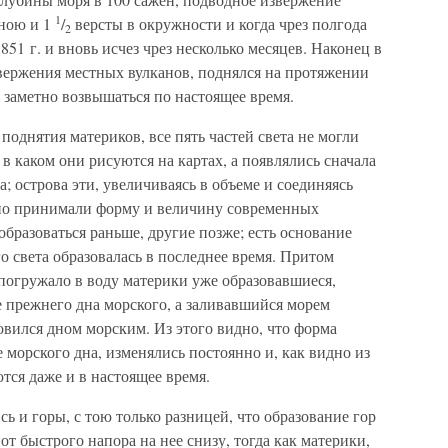
1
иною и 1
/
версты в окружности и когда чрез полгода
2
851 г. и вновь исчез чрез несколько месяцев. Наконец в
вержения местных вулканов, поднялся на протяжении
т заметно возвышаться по настоящее время.
поднятия материков, все пять частей света не могли
 в каком они рисуются на картах, а появлялись сначала
; острова эти, увеличиваясь в объеме и соединяясь
нно принимали форму и величину современных
бразоваться раньше, другие позже; есть основание
о света образовалась в последнее время. Притом
погружало в воду материки уже образовавшиеся,
е прежнего дна морского, а заливавшийся морем
новился дном морским. Из этого видно, что форма
 морского дна, изменялись постоянно и, как видно из
ся даже и в настоящее время.
сь и горы, с тою только разницей, что образование гор
т быстрого напора на нее снизу, тогда как материки,