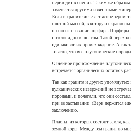
переходит в сиенит. Таким же образо
заменяется другими известными минер
Если в граните исчезает ясное зернист
плотной массой, в которую вкраплены 
он носит название порфира. Порфиры ж
стекловидным шпатом. Такой переход 
одинаковое их происхождение. А так т
то ясно, что все плутонические пород
Огненное происхождение плутонических
встречается органических остатков ра
Так как гранита и других упомянутых п
вулканических извержений не встреча
породами, и полагали, что они соста
при ее застывании. (Верн держится ещ
заключению.
Пласты, из которых состоит земля, ка
земной коры. Между тем гранит во мног