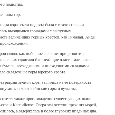
го поднятия.
е виды гор:
 когда кора земли поднята была с такою силою и
илась вьющимися громадами с выпуклым
асть величайших горных хребтов, как Гималаи, Анды,
 происхождения.
произошло, как побочное явление, при развитии
оков своих сдвигали близлежащие пласты материков,
ты бумаги, восходящими и нисходящими складками.
ало складочные горы юрского хребта.
рез разрыв земной коры вылилась на ее поверхность
конусами: таковы Рейнские горы и вулканы.
ъясняется также происхождение существующих ныне
ское и Каспийское. Озера эти остатки прежних морей,
 слилась, а задержалась в более глубоких впадинах дна.