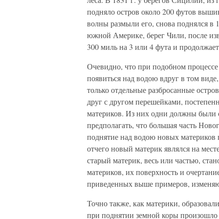
подняло остров около 200 футов выш
волны размыли его, снова поднялся в 1
южной Америке, берег Чили, после из
300 миль на 3 или 4 фута и продолжае
Очевидно, что при подобном процессе 
появиться над водою вдруг в том виде,
только отдельные разбросанные острова
друг с другом перешейками, постепе
материков. Из них одни должны были о
предполагать, что большая часть Новог
поднятие над водою новых материков 
отчего новый материк являлся на мест
старый материк, весь или частью, ста
материков, их поверхность и очертание
приведенных выше примеров, изменяют
Точно также, как материки, образовали
при поднятии земной коры произошло о