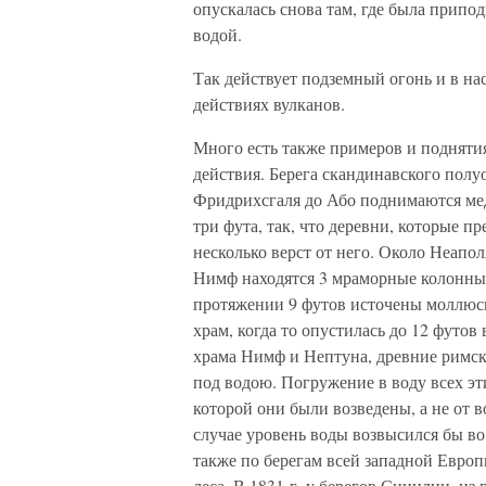
опускалась снова там, где была припод
водой.
Так действует подземный огонь и в н
действиях вулканов.
Много есть также примеров и подняти
действия. Берега скандинавского полу
Фридрихсгаля до Або поднимаются медл
три фута, так, что деревни, которые пр
несколько верст от него. Около Неапо
Нимф находятся 3 мраморные колонны 
протяжении 9 футов источены моллюска
храм, когда то опустилась до 12 футов
храма Нимф и Нептуна, древние римски
под водою. Погружение в воду всех э
которой они были возведены, а не от 
случае уровень воды возвысился бы во
также по берегам всей западной Евро
леса. В 1831 г. у берегов Сицилии, из