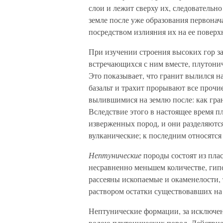
слои и лежит сверху их, следовательн
земле после уже образования первонач
посредством излияния их на ее поверх
При изучении строения высоких гор за
встречающихся с ним вместе, плутонич
Это показывает, что гранит вылился н
базальт и трахит прорывают все прочи
вылившимися на землю после: как гран
Вследствие этого в настоящее время 
изверженных пород, и они разделяютс
вулканические; к последним относятся 
Нептунические
породы состоят из плас
несравненно меньшем количестве, гипса
рассеяны ископаемые и окаменелости,
раствором остатки существовавших на 
Нептунические формации, за исключен
водою плутонических пород. Действи