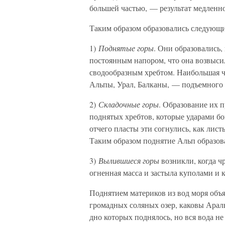
большей частью, — результат медленно
Таким образом образовались следующи
1)
Поднятые горы
. Они образовались,
постоянным напором, что она возвыс
сводообразным хребтом. Наибольшая ч
Альпы, Урал, Балканы, — подъемного
2)
Складочные горы
. Образование их 
поднятых хребтов, которые ударами б
отчего пласты эти согнулись, как лис
Таким образом поднятие Альп образов
3)
Вылившиеся горы
возникли, когда ч
огненная масса и застыла куполами и 
Поднятием материков из вод моря об
громадных соляных озер, каковы Араль
дно которых поднялось, но вся вода не