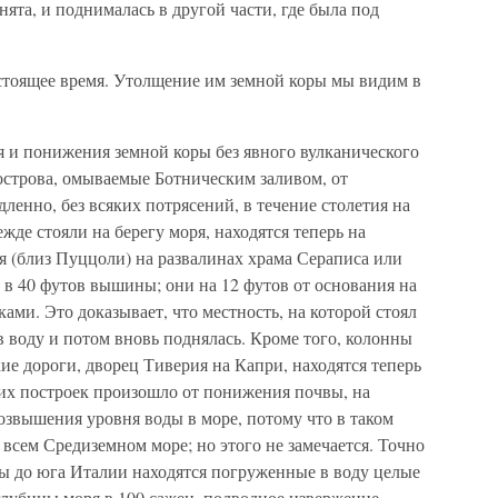
нята, и поднималась в другой части, где была под
астоящее время. Утолщение им земной коры мы видим в
я и понижения земной коры без явного вулканического
острова, омываемые Ботническим заливом, от
енно, без всяких потрясений, в течение столетия на
ежде стояли на берегу моря, находятся теперь на
ля (близ Пуццоли) на развалинах храма Сераписа или
в 40 футов вышины; они на 12 футов от основания на
ми. Это доказывает, что местность, на которой стоял
 в воду и потом вновь поднялась. Кроме того, колонны
е дороги, дворец Тиверия на Капри, находятся теперь
тих построек произошло от понижения почвы, на
возвышения уровня воды в море, потому что в таком
 всем Средиземном море; но этого не замечается. Точно
пы до юга Италии находятся погруженные в воду целые
 глубины моря в 100 сажен, подводное извержение