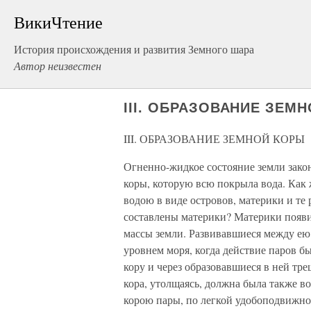
ВикиЧтение
История происхождения и развития Земного шара
Автор неизвестен
III. ОБРАЗОВАНИЕ ЗЕМ
III. ОБРАЗОВАНИЕ ЗЕМНОЙ КОРЫ
Огненно-жидкое состояние земли зако
коры, которую всю покрыла вода. Как
водою в виде островов, материки и те
составлены материки? Материки появи
массы земли. Развивавшиеся между е
уровнем моря, когда действие паров б
кору и через образовавшиеся в ней тр
кора, утолщаясь, должна была также в
корою пары, по легкой удобоподвижнос