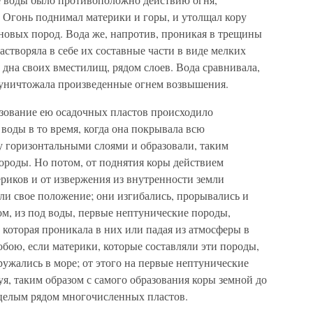
 Огонь поднимал материки и горы, и утолщал кору
новых пород. Вода же, напротив, проникая в трещины
астворяла в себе их составные части в виде мелких
 дна своих вместилищ, рядом слоев. Вода сравнивала,
 уничтожала произведенные огнем возвышения.
зование ею осадочных пластов происходило
воды в то время, когда она покрывала всю
у горизонтальными слоями и образовали, таким
ороды. Но потом, от поднятия коры действием
риков и от извержения из внутренности земли
ли свое положение; они изгибались, прорывались и
м, из под воды, первые нептунические породы,
которая проникала в них или падая из атмосферы в
обою, если материки, которые составляли эти породы,
ружались в море; от этого на первые нептунические
уя, таким образом с самого образования коры земной до
 целым рядом многочисленных пластов.