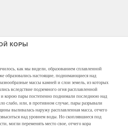
НОЙ КОРЫ
нчилось, как мы видели, образованием сплавленной
 же образовались настоящие, поднимающиеся над
 разнообразные массы камней и слои земель, из которых
лись вследствие подземного огня расплавленной
ю и корою пары постепенно поднимали последнюю над
ыло слабо, или, в противном случае, пары разрывали
ещины выливалась наружу расплавленная масса, отчего
озвыситься над уровнем воды. Но скоплявшиеся под
ти, могли переменять место свое, отчего кора