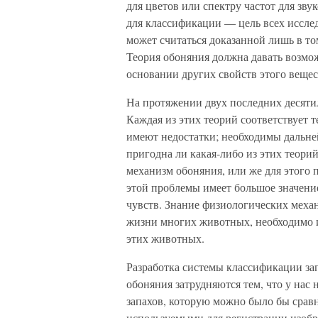
для цветов или спектру частот для зв
для классификации — цель всех иссле
может считаться доказанной лишь в том
Теория обоняния должна давать возмож
основании других свойств этого вещес
На протяжении двух последних десяти
Каждая из этих теорий соответствует 
имеют недостатки; необходимы дальне
пригодна ли какая-либо из этих теори
механизм обоняния, или же для этого 
этой проблемы имеет большое значение
чувств. Знание физиологических механ
жизни многих животных, необходимо и
этих животных.
Разработка системы классификации за
обоняния затрудняются тем, что у нас
запахов, которую можно было бы срав
используемыми для регистрации изобр