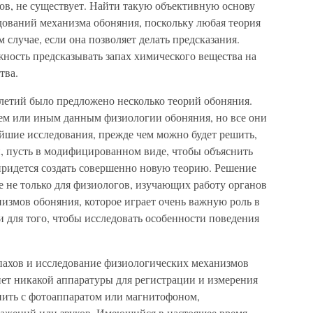
уков, не существует. Найти такую объективную основу
дований механизма обоняния, поскольку любая теория
 случае, если она позволяет делать предсказания.
ность предсказывать запах химического вещества на
тва.
летий было предложено несколько теорий обоняния.
тем или иным данным физиологии обоняния, но все они
йшие исследования, прежде чем можно будет решить,
й, пусть в модифицированном виде, чтобы объяснить
придется создать совершенно новую теорию. Решение
 не только для физиологов, изучающих работу органов
измов обоняния, которое играет очень важную роль в
 для того, чтобы исследовать особенности поведения
пахов и исследование физиологических механизмов
 нет никакой аппаратуры для регистрации и измерения
нить с фотоаппаратом или магнитофоном,
ажений или звуков. Имеющийся в настоящее время