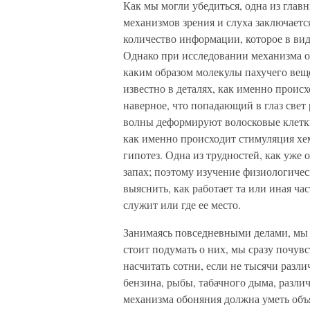
Как мы могли убедиться, одна из гла
механизмов зрения и слуха заключаетс
количество информации, которое в вид
Однако при исследовании механизма об
каким образом молекулы пахучего вещ
известно в деталях, как именно проис
наверное, что попадающий в глаз свет
волны деформируют волосковые клетк
как именно происходит стимуляция хем
гипотез. Одна из трудностей, как уже о
запах; поэтому изучение физиологиче
выяснить, как работает та или иная час
служит или где ее место.
Занимаясь повседневными делами, мы 
стоит подумать о них, мы сразу почув
насчитать сотни, если не тысячи разли
бензина, рыбы, табачного дыма, разли
механизма обоняния должна уметь объ