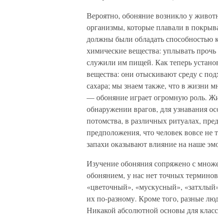
Вероятно, обоняние возникло у живот
организмы, которые плавали в покрыв
должны были обладать способностью к
химические вещества: уплывать прочь 
служили им пищей. Как теперь устано
вещества: они отыскивают среду с по
сахара; мы знаем также, что в жизни
— обоняние играет огромную роль. Ж
обнаружении врагов, для узнавания о
потомства, в различных ритуалах, пр
предположения, что человек вовсе не т
запахи оказывают влияние на наше эм
Изучение обоняния сопряжено с множе
обонянием, у нас нет точных терминов
«цветочный», «мускусный», «затхлый»
их по-разному. Кроме того, разные лю
Никакой абсолютной основы для класс