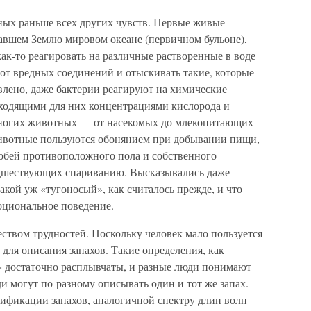
ных раньше всех других чувств. Первые живые
авшем Землю мировом океане (первичном бульоне),
ак-то реагировать на различные растворенные в воде
от вредных соединений и отыскивать такие, которые
влено, даже бактерии реагируют на химические
дходящими для них концентрациями кислорода и
 многих животных — от насекомых до млекопитающих
ивотные пользуются обонянием при добывании пищи,
собей противоположного пола и собственного
едшествующих спариванию. Высказывались даже
акой уж «тугоносый», как считалось прежде, и что
оциональное поведение.
ством трудностей. Поскольку человек мало пользуется
 для описания запахов. Такие определения, как
 достаточно расплывчаты, и разные люди понимают
ди могут по-разному описывать один и тот же запах.
ификации запахов, аналогичной спектру длин волн