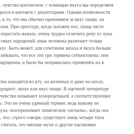
, чувство контактное: с помощью вкуса мы определяем
ихся в контакте с рецепторами. Однако возможности
, и то, что мы обычно принимаем за вкус пищи, на
ахом. При простуде, когда заложен нос, пища часто
 перестать жевать, очень трудно отличить репу от лука.
совых ощущений; язык человека различает только
ус. Быть может, для сочетания запаха и вкуса больше
 забывать, что все эти три термина субъективны; они
ощущения, и было бы неправильно применять их к
а находятся во рту, на антеннах и даже на ногах,
щущают: запах или вкус пищи. В научной литературе
е чувство называют
хеморецепцией,
а соответствующие
и.
Это не очень удачный термин; ведь никому не
 муха «воспринимает химические сигналы», когда она
, что, строго говоря, существует лишь четыре типа
считать, что мясные мухи и другие насекомые