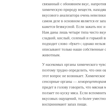
связанный с обонянием вкус, напротив
химическую природу веществ, находящ
вкусового анализатора очень невелики
самом деле в основном является ее зап
кажется безвкусной. Если зажать нос и
Нам даны лишь четыре типа чисто вку
сладкий, кислый, соленый и горький вк
подходит слово «букет»; однако нельзя
описывают только наши собственные 
животным.
У насекомых органы химического чувств
поэтому трудно определить, что они о
этот вопрос не возникает. Химическо
сенсорные органы —
хеморецепторам
придет в голову говорить, что мясная
ползает по куску мяса. Если вспомнить
вкусовых ощущений, то более уместно 
воспринимают запах пищи.