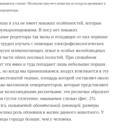
омываются слизью. Молекулы пахучего вещества из воздуха проникают к
еморецепторы
лаза
и уха не имеет никаких особенностей, которые
функционирования. В носу нет никаких
льные рецепторы так малы и отходящие от них нервные
ь трудно изучать с помощью электрофизиологических
других млекопитающих лежат в
особых
желобовидных
й части обеих носовых полостей. При спокойном
ит эти ямки и туда попадают лишь небольшие порции
, но когда мы принюхиваемся, воздух втягивается в эту
 желтоватой тканью, площадь которой составляет около
лько миллионов хеморецепторов, которые представляют
е волосовидными ресничками; эти реснички образуют
я густое сплетение, омываемое слизью (фиг. 25).
зга, называемой
обонятельной луковицей,
размеры
 велика роль обоняния в жизни данного животного. У
ицы гораздо больше, чем у человека.