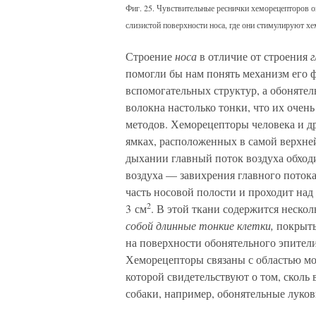
Фиг. 25. Чувствительные реснички хеморецепторов 
слизистой поверхности носа, где они стимулируют х
Строение
носа
в отличие от строения
г
помогли бы нам понять механизм его 
вспомогательных структур, а обоняте
волокна настолько тонки, что их очен
методов. Хеморецепторы человека и 
ямках, расположенных в самой верхне
дыхании главный поток воздуха обход
воздуха — завихрения главного потока
часть носовой полости и проходит над
2
3 см
. В этой ткани содержится неско
собой длинные тонкие клетки,
покрыты
на поверхности обонятельного эпители
Хеморецепторы связаны с областью мо
которой свидетельствуют о том, сколь
собаки, например, обонятельные луков