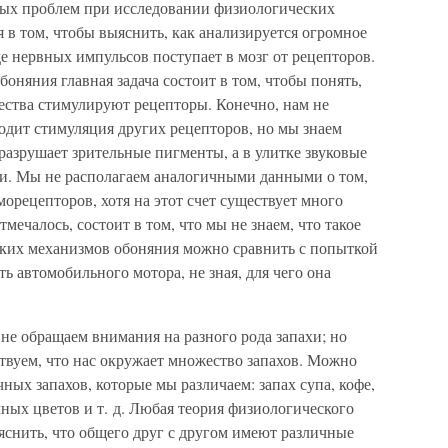
вных проблем при исследовании физиологических
я в том, чтобы выяснить, как анализируется огромное
е нервных импульсов поступает в мозг от рецепторов.
оняния главная задача состоит в том, чтобы понять,
ества стимулируют рецепторы. Конечно, нам не
ходит стимуляция других рецепторов, но мы знаем
 разрушает зрительные пигменты, а в улитке звуковые
и. Мы не располагаем аналогичными данными о том,
орецепторов, хотя на этот счет существует много
тмечалось, состоит в том, что мы не знаем, что такое
ских механизмов обоняния можно сравнить с попыткой
ть автомобильного мотора, не зная, для чего она
не обращаем внимания на разного рода запахи; но
ствуем, что нас окружает множество запахов. Можно
чных запахов, которые мы различаем: запах супа, кофе,
чных цветов и т. д. Любая теория физиологического
яснить, что общего друг с другом имеют различные