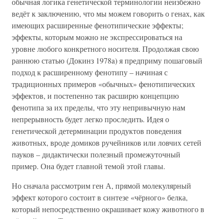
обычная логика генетической терминологии неизбежно
ведёт к заключению, что мы можем говорить о генах, как
имеющих расширенные фенотипические эффекты;
эффекты, которым можно не экспрессироваться на
уровне любого конкретного носителя. Продолжая свою
раннюю статью (Докинз 1978a) я предприму пошаговый
подход к расширенному фенотипу – начиная с
традиционных примеров «обычных» фенотипических
эффектов, и постепенно так расширю концепцию
фенотипа за их пределы, что эту непривычную нам
непрерывность будет легко проследить. Идея о
генетической детерминации продуктов поведения
животных, вроде домиков ручейников или ловчих сетей
пауков – дидактически полезный промежуточный
пример. Она будет главной темой этой главы.
Но сначала рассмотрим ген А, прямой молекулярный
эффект которого состоит в синтезе «чёрного» белка,
который непосредственно окрашивает кожу животного в