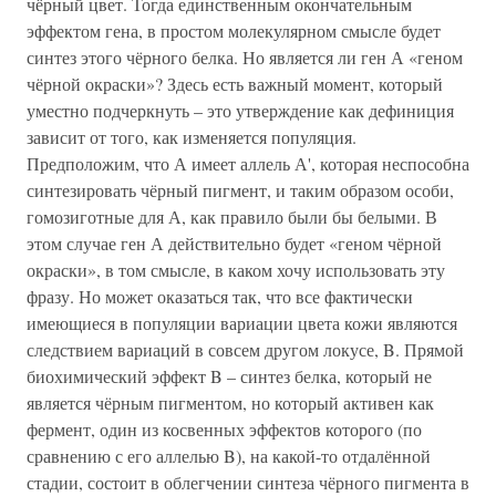
чёрный цвет. Тогда единственным окончательным
эффектом гена, в простом молекулярном смысле будет
синтез этого чёрного белка. Но является ли ген А «геном
чёрной окраски»? Здесь есть важный момент, который
уместно подчеркнуть – это утверждение как дефиниция
зависит от того, как изменяется популяция.
Предположим, что А имеет аллель А', которая неспособна
синтезировать чёрный пигмент, и таким образом особи,
гомозиготные для А, как правило были бы белыми. В
этом случае ген А действительно будет «геном чёрной
окраски», в том смысле, в каком хочу использовать эту
фразу. Но может оказаться так, что все фактически
имеющиеся в популяции вариации цвета кожи являются
следствием вариаций в совсем другом локусе, B. Прямой
биохимический эффект B – синтез белка, который не
является чёрным пигментом, но который активен как
фермент, один из косвенных эффектов которого (по
сравнению с его аллелью B), на какой-то отдалённой
стадии, состоит в облегчении синтеза чёрного пигмента в