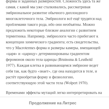
формы и заданных размерностей. Сложность здесь та же
самая, с какой мы уже сталкивались, рассматривая
эмбриональное развитие обычного диплоидного
многоклеточного тела. Эмбриологи всё ещё трудятся над
проблемами такого рода, ибо они необъятны. Можно
предложить некоторые близкие аналогии с развитием
термитника. Например, эмбриологи часто прибегают к
концепции химического градиента; есть свидетельства,
что у Macrotermes форма и размеры камеры, вмещающей
«царя» и «царицу» детерминированы градиентом
феромонов около тела царицы (Bruinsma & Leuthold
1977). Каждая клетка в развивающемся эмбрионе ведет
себя так, как будто «знает», где она находится в теле, и
растёт приобретая форму и физиологию,
соответствующую этой части тела (Wolpert 1970).
Временами эффекты мутаций легко интерпретировать на
клеточном уровне. Например – мутация, затрагивающая
Продолжение на Литрес
пигментацию кожи, оказывает вполне очевидный