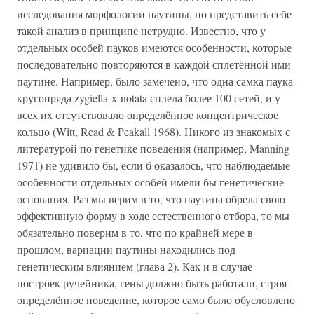
исследования морфологии паутины, но представить себе
такой анализ в принципе нетрудно. Известно, что у
отдельных особей пауков имеются особенности, которые
последовательно повторяются в каждой сплетённой ими
паутине. Например, было замечено, что одна самка паука-
кругопряда zygiella-x-notata сплела более 100 сетей, и у
всех их отсутствовало определённое концентрическое
кольцо (Witt, Read & Peakall 1968). Никого из знакомых с
литературой по генетике поведения (например, Manning
1971) не удивило бы, если б оказалось, что наблюдаемые
особенности отдельных особей имели бы генетические
основания. Раз мы верим в то, что паутина обрела свою
эффективную форму в ходе естественного отбора, то мы
обязательно поверим в то, что по крайней мере в
прошлом, вариации паутины находились под
генетическим влиянием (глава 2). Как и в случае
построек ручейника, гены должно быть работали, строя
определённое поведение, которое само было обусловлено