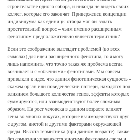
строительстве одного собора, и никогда не видеть своих
коллег, которые его закончат. Приверженец концепции
индивидуума как единицы отбора мог бы задать
простительный вопрос – чьим именно расширенным
фенотипом предположительно является термитник?
Если это соображение выглядит проблемой (во всех
смыслах) для идеи расширенного фенотипа, то я могу
лишь напомнить, что точно такая же проблема всегда
возникает и с «обычными» фенотипами. Мы совсем
привыкли к идее, что данная фенотипическая сущность –
скажем орган или поведенческий паттерн, находятся под
влиянием большого количества генов, эффекты которых
суммируются, или взаимодействуют более сложным
образом. На рост человека в данном возрасте влияют
гены во многих локусах, которые взаимодействуют друг
с другом, диетой и другими факторами окружающей
среды. Высота термитника (при данном возрасте), также
без сомнения управляется многими факторами среды и