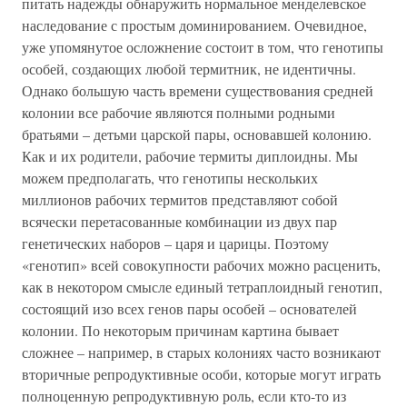
питать надежды обнаружить нормальное менделевское
наследование с простым доминированием. Очевидное,
уже упомянутое осложнение состоит в том, что генотипы
особей, создающих любой термитник, не идентичны.
Однако большую часть времени существования средней
колонии все рабочие являются полными родными
братьями – детьми царской пары, основавшей колонию.
Как и их родители, рабочие термиты диплоидны. Мы
можем предполагать, что генотипы нескольких
миллионов рабочих термитов представляют собой
всячески перетасованные комбинации из двух пар
генетических наборов – царя и царицы. Поэтому
«генотип» всей совокупности рабочих можно расценить,
как в некотором смысле единый тетраплоидный генотип,
состоящий изо всех генов пары особей – основателей
колонии. По некоторым причинам картина бывает
сложнее – например, в старых колониях часто возникают
вторичные репродуктивные особи, которые могут играть
полноценную репродуктивную роль, если кто-то из