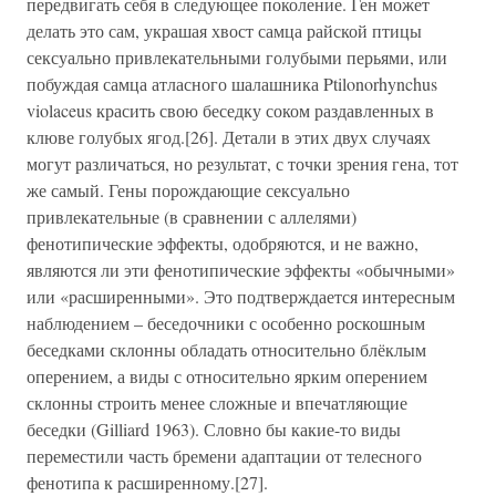
передвигать себя в следующее поколение. Ген может
делать это сам, украшая хвост самца райской птицы
сексуально привлекательными голубыми перьями, или
побуждая самца атласного шалашника Ptilonorhynchus
violaceus красить свою беседку соком раздавленных в
клюве голубых ягод.[26]. Детали в этих двух случаях
могут различаться, но результат, с точки зрения гена, тот
же самый. Гены порождающие сексуально
привлекательные (в сравнении с аллелями)
фенотипические эффекты, одобряются, и не важно,
являются ли эти фенотипические эффекты «обычными»
или «расширенными». Это подтверждается интересным
наблюдением – беседочники с особенно роскошным
беседками склонны обладать относительно блёклым
оперением, а виды с относительно ярким оперением
склонны строить менее сложные и впечатляющие
беседки (Gilliard 1963). Словно бы какие-то виды
переместили часть бремени адаптации от телесного
фенотипа к расширенному.[27].