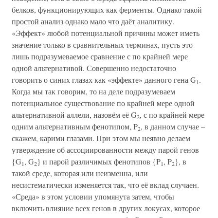
белков, функционирующих как ферменты. Однако такой
простой анализ однако мало что даёт аналитику.
«Эффект» любой потенциальной причины может иметь
значение только в сравнительных терминах, пусть это
лишь подразумеваемое сравнение с по крайней мере
одной альтернативой. Совершенно недостаточно
говорить о синих глазах как «эффекте» данного гена G
.
1
Когда мы так говорим, то на деле подразумеваем
потенциальное существование по крайней мере одной
альтернативной аллели, назовём её G
, с по крайней мере
2
одним альтернативным фенотипом, P
, в данном случае –
2
скажем, карими глазами. При этом мы неявно делаем
утверждение об ассоциированности между парой генов
{G
, G
} и парой различимых фенотипов {P
, P
}, в
1
2
1
2
такой среде, которая или неизменна, или
несистематически изменяется так, что её вклад случаен.
«Среда» в этом условии упомянута затем, чтобы
включить влияние всех генов в других локусах, которое