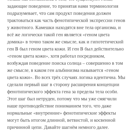
задающие поведение, то принятая нами терминология
подразумевает, что сам продукт поведения должен
трактоваться как часть фенотипической экспрессии генов
у животного. Камешки находятся вне тела организма, и
всё же логически такой ген является «геном цвета
домика» в точно таком же смысле, как и гипотетический
ген B был геном цвета кожи. И ген B был действительно
«геном цвета кожи», хотя работал посредником,
возбуждая поведение поиска солнца – совершенно в том
же смысле, в каком ген альбинизма называется «геном
цвета кожи». Во всех трёх случаях логика идентична. Мы
сделали первый шаг в сторону расширения концепции
фенотипического эффекта гена за пределы тела особи.
Этот шаг был нетруден, потому что мы уже смягчили
наше противодействие пониманием того, что даже
нормальные «внутренние» фенотипические эффекты
могут быть итогом длинной, ветвистой, и косвенной
причинной цепи. Давайте шагнём немного далее.