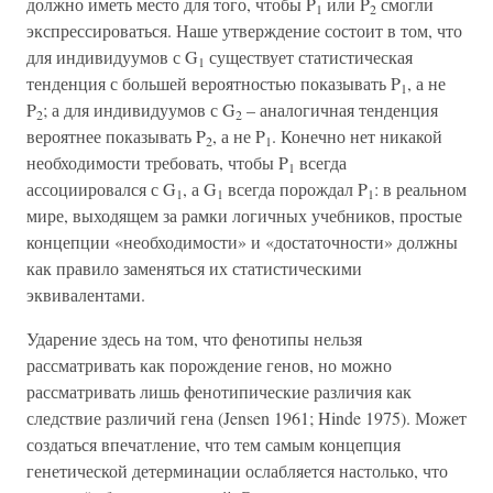
должно иметь место для того, чтобы P
или P
смогли
1
2
экспрессироваться. Наше утверждение состоит в том, что
для индивидуумов с G
существует статистическая
1
тенденция с большей вероятностью показывать P
, а не
1
P
; а для индивидуумов с G
– аналогичная тенденция
2
2
вероятнее показывать P
, а не P
. Конечно нет никакой
2
1
необходимости требовать, чтобы P
всегда
1
ассоциировался с G
, а G
всегда порождал P
: в реальном
1
1
1
мире, выходящем за рамки логичных учебников, простые
концепции «необходимости» и «достаточности» должны
как правило заменяться их статистическими
эквивалентами.
Ударение здесь на том, что фенотипы нельзя
рассматривать как порождение генов, но можно
рассматривать лишь фенотипические различия как
следствие различий гена (Jensen 1961; Hinde 1975). Может
создаться впечатление, что тем самым концепция
генетической детерминации ослабляется настолько, что