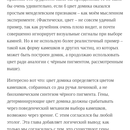
бы очень удивительно, если б цвет домика оказался
простым менделевским признаком – как моём мысленном
эксперименте. (Фактически, цвет – не совсем удачный
пример, так как ручейник очень плохо видит, и почти
совершенно игнорирует визуальные сигналы при выборе
камней. Но я не использую более реалистичный пример –
такой как форму камешков и других частиц, из которых
может быть построен домик, а продолжаю использовать
цвет ради аналогии с чёрным пигментом, рассмотренным
выше).
Интересно вот что: цвет домика определяется цветом
камешков, собранных со дна ручья личинкой, а не
биохимическим синтезом чёрного пигмента. Гены,
детерминирующие цвет домика должны срабатывать
через поведенческий механизм выбора камешков,
возможно через зрение. С этим согласился бы любой
этолог. Эта глава добавляет логический вывод: как
только мы согласились с тем, что существуют гены,