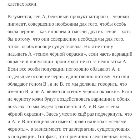
клетках кожи.
Разумеется, ген A, белковый продукт которого – чёрный
пигмент, совершенно необходим для того, чтобы особь
была чёрной – как впрочем и тысячи других генов – хотя
бы потому, что они совершенно необходимы для того,
чтобы особь вообще существовала. Но я не стану
называть А «геном чёрной окраски», если часть вариаций
окраски в популяции происходят не из-за недостатка A.
Если все особи популяции поголовно обладают A, и
отдельные особи не черны единственно потому, что они
обладают геном B', а не B, то мы должны говорить, что
именно B, а не A, является «геном чёрной окраски». Если
на черноту кожи будут воздействовать вариации в обоих
локусах, то мы будем трактовать и А, и B как «гены
чёрной окраски». Здесь уместно ещё раз подчеркнуть, что
и А, и B потенциально имеют право назваться «генами
черноты», в зависимости от альтернатив, существующих
в популяции. Тот факт, что причинно-следственная цепь,