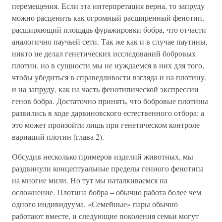
перемещения. Если эта интерпретация верна, то запруду
можно расценить как огромный расширенный фенотип,
расширяющий площадь фуражировки бобра, что отчасти
аналогично паучьей сети. Так же как и в случае паутины,
никто не делал генетических исследований бобровых
плотин, но в сущности мы не нуждаемся в них для того,
чтобы убедиться в справедливости взгляда и на плотину,
и на запруду, как на часть фенотипической экспрессии
генов бобра. Достаточно принять, что бобровые плотины
развились в ходе дарвиновского естественного отбора: а
это может произойти лишь при генетическом контроле
вариаций плотин (глава 2).
Обсудив несколько примеров изделий животных, мы
раздвинули концептуальные пределы генного фенотипа
на многие мили. Но тут мы наталкиваемся на
осложнение. Плотина бобра – обычно работа более чем
одного индивидуума. «Семейные» пары обычно
работают вместе, и следующие поколения семьи могут