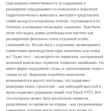
унаследовать ответственность за содержание и
расширение передаваемого из поколения в поколение
гидротехнического комплекса, могущего представлять
собой каскад из полдюжины плотин, спускающихся по
течению, и возможно нескольких «каналов». Нам было
легко обсуждать домик ручейника или паутину как
расширенные фенотипы генов отдельной особи,
строившей их. Но как быть с изделиями, являющимися
совместным производством пары животных или семьи
их? Хуже того – посмотрите на термитник, построенный
колонией компасных термитов Amitermes meridionalis. Он
имеет форму надгробной стелы, и сориентирован точно с
севера на юг. Вереницы подобных монолитов
возвышаются в высоту настолько, что подавляют
размерами своих строителей – как небоскрёб высотой в
милю подавляет размерами людей (von Frisch 1975). Всё
это построено может быть миллионом термитов,
разделённых по времени на отряды – как средневековые
каменщики, которые могли работать всю жизнь на