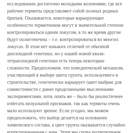
исследовании достаточно молодыми колониями, где все
рабочие термиты представляют собой полных родных
братьев. Оказывается, некоторые варьирующие
особенности термитников могут в значительной степени
контролироваться одним локусом, в то же время другие
будут полигеничны – т.е. контролироваться во многих
локусах. В этом нет никаких отличий от обычной
диплоидной генетики, но у нашей новой квази-
тетраплоидной генетики есть теперь некоторые
сложности. Предположим, что поведенческий механизм,
участвующий в выборе цвета грунта, используемого в
строительстве, генетически варьирует (цвет выбран для
совместимости с ранее проделанными мысленными
экспериментами, хотя, опять же – было бы реалистичнее
избегать визуальной признаков, так как термиты очень
мало используют зрение. Если угодно, мы можем
предположить, что выбор делается на основании
химического состава, а цвет грунта оказывается случайно
коррелированным с ним. Этим мы снова подчеркиваем