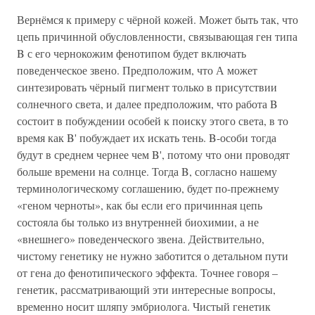
Вернёмся к примеру с чёрной кожей. Может быть так, что
цепь причинной обусловленности, связывающая ген типа
B с его чернокожим фенотипом будет включать
поведенческое звено. Предположим, что А может
синтезировать чёрный пигмент только в присутствии
солнечного света, и далее предположим, что работа B
состоит в побуждении особей к поиску этого света, в то
время как B' побуждает их искать тень. B-особи тогда
будут в среднем чернее чем B', потому что они проводят
больше времени на солнце. Тогда B, согласно нашему
терминологическому соглашению, будет по-прежнему
«геном черноты», как бы если его причинная цепь
состояла бы только из внутренней биохимии, а не
«внешнего» поведенческого звена. Действительно,
чистому генетику не нужно заботится о детальном пути
от гена до фенотипического эффекта. Точнее говоря –
генетик, рассматривающий эти интересные вопросы,
временно носит шляпу эмбриолога. Чистый генетик