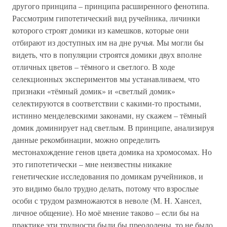
другого принципа – принципа расширенного фенотипа.
Рассмотрим гипотетический вид ручейника, личинки
которого строят домики из камешков, которые они
отбирают из доступных им на дне ручья. Мы могли бы
видеть, что в популяции строятся домики двух вполне
отличных цветов – тёмного и светлого. В ходе
селекционных экспериментов мы устанавливаем, что
признаки «тёмный домик» и «светлый домик»
селектируются в соответствии с какими-то простыми,
истинно менделевскими законами, ну скажем – тёмный
домик доминирует над светлым. В принципе, анализируя
данные рекомбинации, можно определить
местонахождение генов цвета домика на хромосомах. Но
это гипотетически – мне неизвестны никакие
генетические исследования по домикам ручейников, и
это видимо было трудно делать, потому что взрослые
особи с трудом размножаются в неволе (М. H. Хансел,
личное общение). Но моё мнение таково – если бы на
практике эти трудности были бы преодолены, то не было