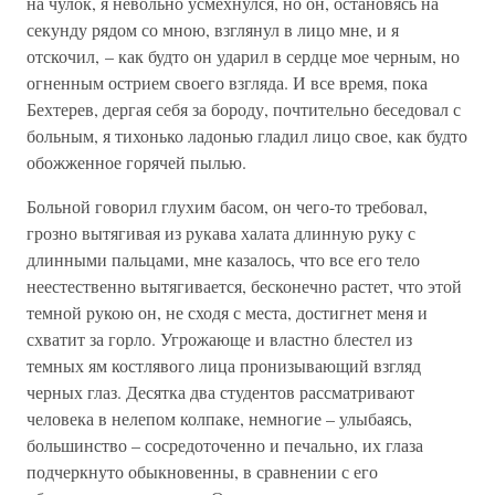
на чулок, я невольно усмехнулся, но он, остановясь на
секунду рядом со мною, взглянул в лицо мне, и я
отскочил, – как будто он ударил в сердце мое черным, но
огненным острием своего взгляда. И все время, пока
Бехтерев, дергая себя за бороду, почтительно беседовал с
больным, я тихонько ладонью гладил лицо свое, как будто
обожженное горячей пылью.
Больной говорил глухим басом, он чего-то требовал,
грозно вытягивая из рукава халата длинную руку с
длинными пальцами, мне казалось, что все его тело
неестественно вытягивается, бесконечно растет, что этой
темной рукою он, не сходя с места, достигнет меня и
схватит за горло. Угрожающе и властно блестел из
темных ям костлявого лица пронизывающий взгляд
черных глаз. Десятка два студентов рассматривают
человека в нелепом колпаке, немногие – улыбаясь,
большинство – сосредоточенно и печально, их глаза
подчеркнуто обыкновенны, в сравнении с его