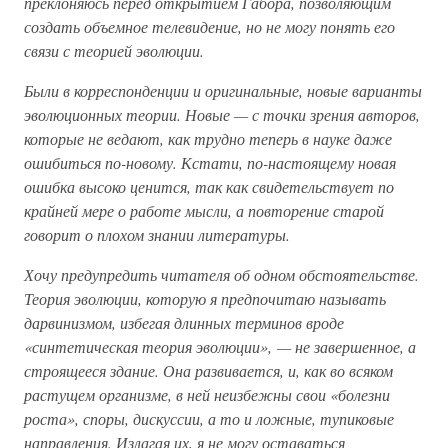
преклоняюсь перед открытием Габора, позволяющим
создать объемное телевидение, но не могу понять его
связи с теорией эволюции.
Были в корреспонденции и оригинальные, новые варианты
эволюционных теории. Новые — с точки зрения авторов,
которые не ведают, как трудно теперь в науке даже
ошибиться по-новому. Кстати, по-настоящему новая
ошибка высоко ценится, так как свидетельствует по
крайней мере о работе мысли, а повторение старой
говорит о плохом знании литературы.
Хочу предупредить читателя об одном обстоятельстве.
Теория эволюции, которую я предпочитаю называть
дарвинизмом, избегая длинных терминов вроде
«синтетическая теория эволюции», — не завершенное, а
строящееся здание. Она развивается, и, как во всяком
растущем организме, в ней неизбежны свои «болезни
роста», споры, дискуссии, а то и ложные, тупиковые
направления. Излагая их, я не могу оставаться